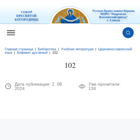
Русская Православная Церковь
СОБОР
МПРО "Покровско-
ПРЕСВЯТОЙ
Всехсвятский приход"
БОГОРОДИЦЫ
г. Алматы
Главная страница
|
Библиотека
|
Учебная литература
|
Церковнославянский
язык
|
Алфавит духовный
|
102
102
Дата публикации:
2. 08.
Уже прочитали:
2024
134