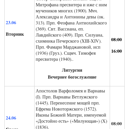
Митрофана пресвитера и иже с ним
мучеников многих (1900). Мчч.
Александра и Антонины девы (ок.
23.06
313). Прп. Феофана Антиохийского
(369). Свт. Вассиана, еп.
Вторник
Лавдийского (409). Прп. Силуана,
08:00
схимника Печерского (XIII-XIV).
Прп. Фамари Марджановой, исп
16:00
(1936) (Груз.). Сщмч. Тимофея
пресвитера (1940)..
Литургия
Вечернее богослужение
Апостолов Варфоломея и Варнавы
(I). Прп. Варнавы Ветлужского
(1445). Перенесение мощей прп.
Ефрема Новоторжского (1572).
Иконы Божией Матери, именуемой
24.06
«Достойно есть» («Милующая») (X)
08:00
(1836).