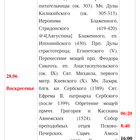
питательницы (ок. 303). Мч. Дулы
Киликийского (ок. 305-313).
Иеронима Блаженного,
Стридонского (419-420).
@4[Августина] Блаженного, еп.
Иппонийского (430). Прп. Дулы
страстотерпца, Египетского (V).
Перенесение мощей прп. Феодора
Сикеота, еп. Анастасиупольского
(ок. IX). Свт. Михаила, первого
28.06
митр. Киевского (X). Мч. Лазаря,
Воскресенье
блгв. кн. Сербского (1389). Свт.
Ефрема II, патриарха Сербского
(после 1399). Обретение мощей
прмчч. Григория и Кассиана
06:20
Авнежских (1524). Собор
8:40
преподобных отцев Псково-
Печерских. Сщмч. Амоса
16:00