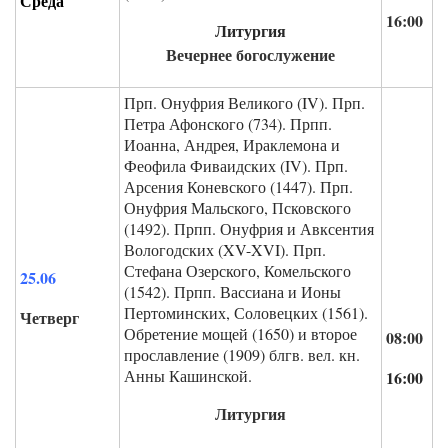
Среда
16:00
Литургия
Вечернее богослужение
Прп. Онуфрия Великого (IV). Прп.
Петра Афонского (734). Прпп.
Иоанна, Андрея, Ираклемона и
Феофила Фиваидских (IV). Прп.
Арсения Коневского (1447). Прп.
Онуфрия Мальского, Псковского
(1492). Прпп. Онуфрия и Авксентия
Вологодских (XV-XVI). Прп.
Стефана Озерского, Комельского
25.06
(1542). Прпп. Вассиана и Ионы
Пертоминских, Соловецких (1561).
Четверг
Обретение мощей (1650) и второе
08:00
прославление (1909) блгв. вел. кн.
Анны Кашинской.
16:00
Литургия