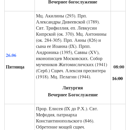
Вечернее богослужение
Мц. Акилины (293). Прп.
Александры Дивеевской (1789).
Свт. Трифиллия, еп. Левкусии
Кипрской (ок. 370). Мц. Антонины
(ок. 284-305). Прп. Анны (826) и
сына ее Иоанна (IX). Прпп.
Андроника (1395), Саввы (XV),
26.06
иконописцев Московских. Собор
мучеников Житомисличских (1941)
Пятница
08:
00
(Серб.) Сщмч. Алексия пресвитера
(1918). Мц. Пелагии (1944).
16:00
Литургия
Вечернее Богослужение
Прор. Елисея (IX до Р.Х.). Свт.
Мефодия, патриарха
Константинопольского (846).
Обретение мощей сщмч.