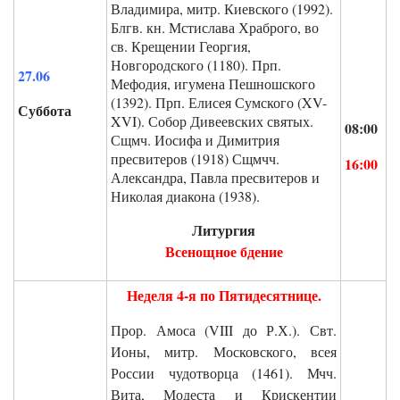
Владимира, митр. Киевского (1992).
Блгв. кн. Мстислава Храброго, во
св. Крещении Георгия,
Новгородского (1180). Прп.
27.06
Мефодия, игумена Пешношского
(1392). Прп. Елисея Сумского (XV-
Суббота
XVI). Собор Дивеевских святых.
08:00
Сщмч. Иосифа и Димитрия
пресвитеров (1918) Сщмчч.
1
6:00
Александра, Павла пресвитеров и
Николая диакона (1938).
Литургия
Всенощное бдение
Неделя 4-я по Пятидесятнице.
Прор. Амоса (VIII до Р.Х.). Свт.
Ионы, митр. Московского, всея
России чудотворца (1461). Мчч.
Вита, Модеста и Крискентии