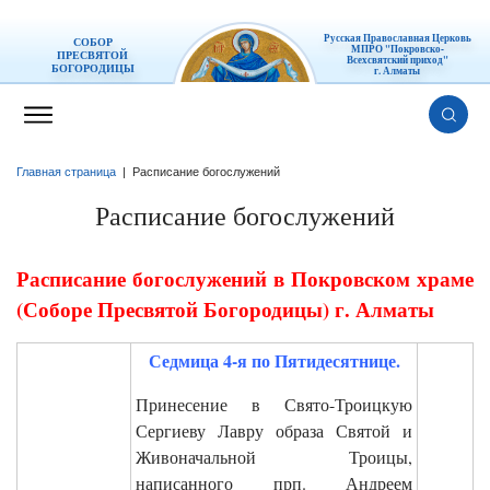
Русская Православная Церковь
СОБОР
МПРО "Покровско-
ПРЕСВЯТОЙ
Всехсвятский приход"
БОГОРОДИЦЫ
г. Алматы
Главная страница
|
Расписание богослужений
Расписание богослужений
Расписание богослужений в Покровском храме
(Соборе Пресвятой Богородицы) г. Алматы
Седмица 4-я по Пятидесятнице.
Принесение в Свято-Троицкую
Сергиеву Лавру образа Святой и
Живоначальной Троицы,
написанного прп. Андреем