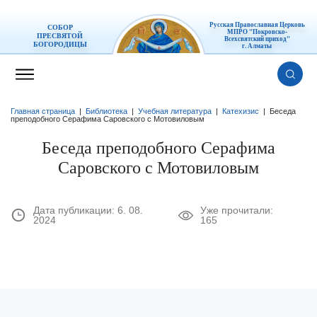
Русская Православная Церковь
СОБОР
МПРО "Покровско-
ПРЕСВЯТОЙ
Всехсвятский приход"
БОГОРОДИЦЫ
г. Алматы
Главная страница
|
Библиотека
|
Учебная литература
|
Катехизис
|
Беседа
преподобного Серафима Саровского с Мотовиловым
Беседа преподобного Серафима
Саровского с Мотовиловым
Дата публикации:
6. 08.
Уже прочитали:
2024
165