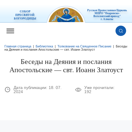
Русская Православная Церковь
СОБОР
МПРО "Покровско-
ПРЕСВЯТОЙ
Всехсвятский приход"
БОГОРОДИЦЫ
г. Алматы
Главная страница
|
Библиотека
|
Толкование на Священное Писание
|
Беседы
на Деяния и послания Апостольские — свт. Иоанн Златоуст
Беседы на Деяния и послания
Апостольские — свт. Иоанн Златоуст
Дата публикации:
18. 07.
Уже прочитали:
2024
192