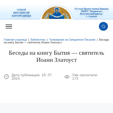
Русская Православная Церковь
СОБОР
МПРО "Покровско-
ПРЕСВЯТОЙ
Всехсвятский приход"
БОГОРОДИЦЫ
г. Алматы
Главная страница
|
Библиотека
|
Толкование на Священное Писание
|
Беседы
на книгу Бытия — святитель Иоанн Златоуст
Беседы на книгу Бытия — святитель
Иоанн Златоуст
Дата публикации:
18. 07.
Уже прочитали:
2024
173