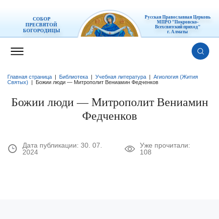
Русская Православная Церковь
СОБОР
МПРО "Покровско-
ПРЕСВЯТОЙ
Всехсвятский приход"
БОГОРОДИЦЫ
г. Алматы
Главная страница
|
Библиотека
|
Учебная литература
|
Агиология (Жития
Святых)
|
Божии люди — Митрополит Вениамин Федченков
Божии люди — Митрополит Вениамин
Федченков
Дата публикации:
30. 07.
Уже прочитали:
2024
108