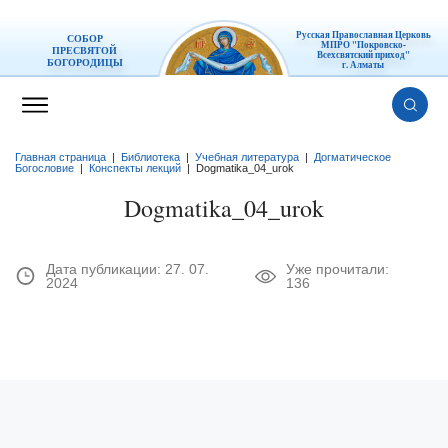
Русская Православная Церковь
СОБОР
МПРО "Покровско-
ПРЕСВЯТОЙ
Всехсвятский приход"
БОГОРОДИЦЫ
г. Алматы
Главная страница
|
Библиотека
|
Учебная литература
|
Догматическое
Богословие
|
Конспекты лекций
|
Dogmatika_04_urok
Dogmatika_04_urok
Дата публикации:
27. 07.
Уже прочитали:
2024
136