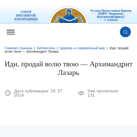
Русская Православная Церковь
СОБОР
МПРО "Покровско-
ПРЕСВЯТОЙ
Всехсвятский приход"
БОГОРОДИЦЫ
г. Алматы
Главная страница
|
Библиотека
|
Церковь и современный мир
|
Иди, продай
волю твою — Архимандрит Лазарь
Иди, продай волю твою — Архимандрит
Лазарь
Дата публикации:
18. 07.
Уже прочитали:
2024
131