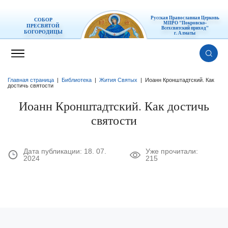
Русская Православная Церковь
СОБОР
МПРО "Покровско-
ПРЕСВЯТОЙ
Всехсвятский приход"
БОГОРОДИЦЫ
г. Алматы
Главная страница
|
Библиотека
|
Жития Святых
|
Иоанн Кронштадтский. Как
достичь святости
Иоанн Кронштадтский. Как достичь
святости
Дата публикации:
18. 07.
Уже прочитали:
2024
215