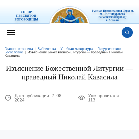
Русская Православная Церковь
СОБОР
МПРО "Покровско-
ПРЕСВЯТОЙ
Всехсвятский приход"
БОГОРОДИЦЫ
г. Алматы
Главная страница
|
Библиотека
|
Учебная литература
|
Литургическое
Богословие
|
Изъяснение Божественной Литургии — праведный Николай
Кавасила
Изъяснение Божественной Литургии —
праведный Николай Кавасила
Дата публикации:
2. 08.
Уже прочитали:
2024
113