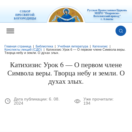
Русская Православная Церковь
СОБОР
МПРО "Покровско-
ПРЕСВЯТОЙ
Всехсвятский приход"
БОГОРОДИЦЫ
г. Алматы
Главная страница
|
Библиотека
|
Учебная литература
|
Катехизис
|
Конспекты лекций (СДО)
|
Катихизис Урок 6 — О первом члене Символа веры.
Творца небу и земли. О духах злых.
Катихизис Урок 6 — О первом члене
Символа веры. Творца небу и земли. О
духах злых.
Дата публикации:
6. 08.
Уже прочитали:
2024
194