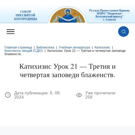
Русская Православная Церковь
СОБОР
МПРО "Покровско-
ПРЕСВЯТОЙ
Всехсвятский приход"
БОГОРОДИЦЫ
г. Алматы
Главная страница
|
Библиотека
|
Учебная литература
|
Катехизис
|
Конспекты лекций (СДО)
|
Катихизис Урок 21 — Третия и четвертая заповеди
блаженств.
Катихизис Урок 21 — Третия и
четвертая заповеди блаженств.
Дата публикации:
6. 08.
Уже прочитали:
2024
258