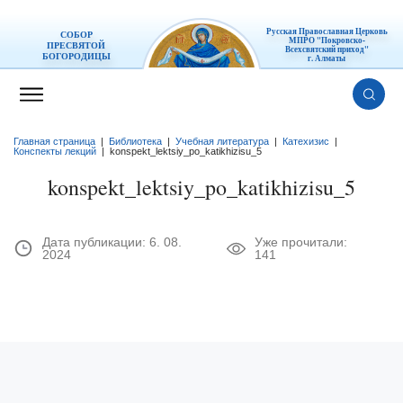
Русская Православная Церковь
СОБОР
МПРО "Покровско-
ПРЕСВЯТОЙ
Всехсвятский приход"
БОГОРОДИЦЫ
г. Алматы
Главная страница
|
Библиотека
|
Учебная литература
|
Катехизис
|
Конспекты лекций
|
konspekt_lektsiy_po_katikhizisu_5
konspekt_lektsiy_po_katikhizisu_5
Дата публикации:
6. 08.
Уже прочитали:
2024
141