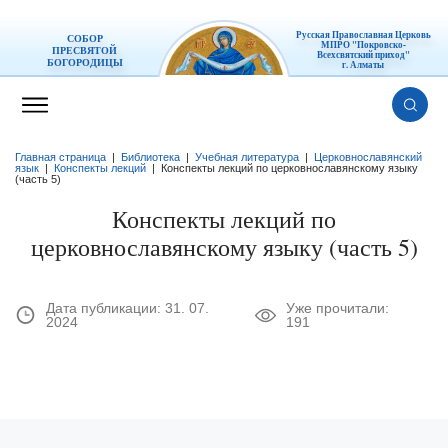
Русская Православная Церковь
СОБОР
МПРО "Покровско-
ПРЕСВЯТОЙ
Всехсвятский приход"
БОГОРОДИЦЫ
г. Алматы
Главная страница
|
Библиотека
|
Учебная литература
|
Церковнославянский
язык
|
Конспекты лекций
|
Конспекты лекций по церковнославянскому языку
(часть 5)
Конспекты лекций по
церковнославянскому языку (часть 5)
Дата публикации:
31. 07.
Уже прочитали:
2024
191