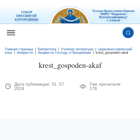
Русская Православная Церковь
СОБОР
МПРО "Покровско-
ПРЕСВЯТОЙ
Всехсвятский приход"
БОГОРОДИЦЫ
г. Алматы
Главная страница
|
Библиотека
|
Учебная литература
|
Церковнославянский
язык
|
Акафисты
|
Акафисты Господу и Праздникам
|
krest_gospoden-akaf
krest_gospoden-akaf
Дата публикации:
31. 07.
Уже прочитали:
2024
178