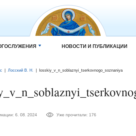
ОГОСЛУЖЕНИЯ
НОВОСТИ И ПУБЛИКАЦИИ
ис
|
Лосский В. Н.
|
losskiy_v_n_soblaznyi_tserkovnogo_soznaniya
iy_v_n_soblaznyi_tserkovno
икации:
6. 08. 2024
Уже прочитали:
176