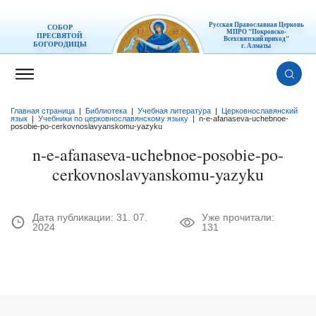
Русская Православная Церковь
СОБОР
МПРО "Покровско-
ПРЕСВЯТОЙ
Всехсвятский приход"
БОГОРОДИЦЫ
г. Алматы
Главная страница
|
Библиотека
|
Учебная литература
|
Церковнославянский
язык
|
Учебники по церковнославянскому языку
|
n-e-afanaseva-uchebnoe-
posobie-po-cerkovnoslavyanskomu-yazyku
n-e-afanaseva-uchebnoe-posobie-po-
cerkovnoslavyanskomu-yazyku
Дата публикации:
31. 07.
Уже прочитали:
2024
131