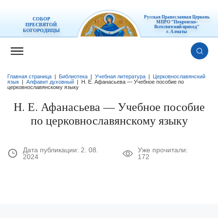
Русская Православная Церковь
СОБОР
МПРО "Покровско-
ПРЕСВЯТОЙ
Всехсвятский приход"
БОГОРОДИЦЫ
г. Алматы
Главная страница
|
Библиотека
|
Учебная литература
|
Церковнославянский
язык
|
Алфавит духовный
|
Н. Е. Афанасьева — Учебное пособие по
церковнославянскому языку
Н. Е. Афанасьева — Учебное пособие
по церковнославянскому языку
Дата публикации:
2. 08.
Уже прочитали:
2024
172