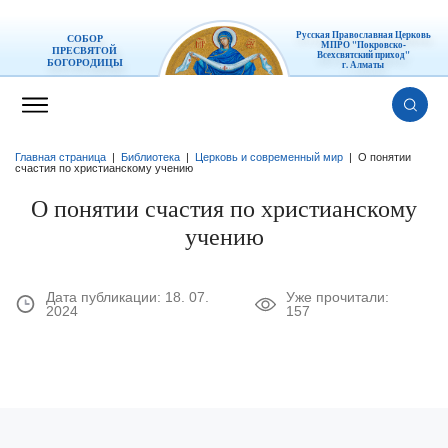
Русская Православная Церковь
СОБОР
МПРО "Покровско-
ПРЕСВЯТОЙ
Всехсвятский приход"
БОГОРОДИЦЫ
г. Алматы
Главная страница
|
Библиотека
|
Церковь и современный мир
|
О понятии
счастия по христианскому учению
О понятии счастия по христианскому
учению
Дата публикации:
18. 07.
Уже прочитали:
2024
157