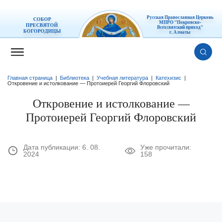
Русская Православная Церковь
СОБОР
МПРО "Покровско-
ПРЕСВЯТОЙ
Всехсвятский приход"
БОГОРОДИЦЫ
г. Алматы
Главная страница
|
Библиотека
|
Учебная литература
|
Катехизис
|
Откровение и истолкование — Протоиерей Георгий Флоровский
Откровение и истолкование —
Протоиерей Георгий Флоровский
Дата публикации:
6. 08.
Уже прочитали:
2024
158