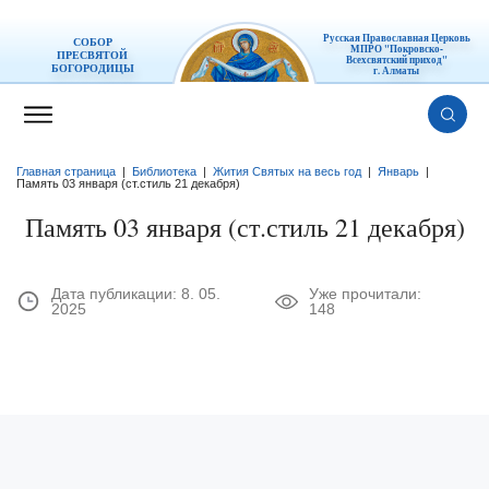
Русская Православная Церковь
СОБОР
МПРО "Покровско-
ПРЕСВЯТОЙ
Всехсвятский приход"
БОГОРОДИЦЫ
г. Алматы
Главная страница
|
Библиотека
|
Жития Святых на весь год
|
Январь
|
Память 03 января (ст.стиль 21 декабря)
Память 03 января (ст.стиль 21 декабря)
Дата публикации:
8. 05.
Уже прочитали:
2025
148