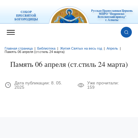
Русская Православная Церковь
СОБОР
МПРО "Покровско-
ПРЕСВЯТОЙ
Всехсвятский приход"
БОГОРОДИЦЫ
г. Алматы
Главная страница
|
Библиотека
|
Жития Святых на весь год
|
Апрель
|
Память 06 апреля (ст.стиль 24 марта)
Память 06 апреля (ст.стиль 24 марта)
Дата публикации:
8. 05.
Уже прочитали:
2025
159