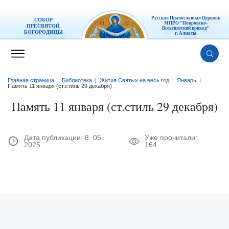
Русская Православная Церковь
СОБОР
МПРО "Покровско-
ПРЕСВЯТОЙ
Всехсвятский приход"
БОГОРОДИЦЫ
г. Алматы
Главная страница
|
Библиотека
|
Жития Святых на весь год
|
Январь
|
Память 11 января (ст.стиль 29 декабря)
Память 11 января (ст.стиль 29 декабря)
Дата публикации:
8. 05.
Уже прочитали:
2025
164