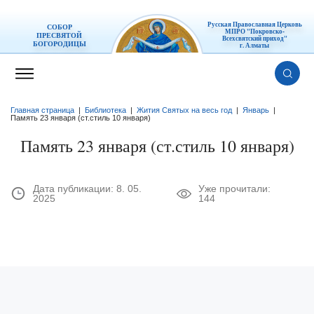
Русская Православная Церковь
СОБОР
МПРО "Покровско-
ПРЕСВЯТОЙ
Всехсвятский приход"
БОГОРОДИЦЫ
г. Алматы
Главная страница
|
Библиотека
|
Жития Святых на весь год
|
Январь
|
Память 23 января (ст.стиль 10 января)
Память 23 января (ст.стиль 10 января)
Дата публикации:
8. 05.
Уже прочитали:
2025
144