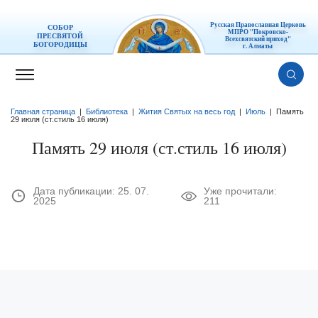
Русская Православная Церковь
СОБОР
МПРО "Покровско-
ПРЕСВЯТОЙ
Всехсвятский приход"
БОГОРОДИЦЫ
г. Алматы
Главная страница
|
Библиотека
|
Жития Святых на весь год
|
Июль
|
Память
29 июля (ст.стиль 16 июля)
Память 29 июля (ст.стиль 16 июля)
Дата публикации:
25. 07.
Уже прочитали:
2025
211