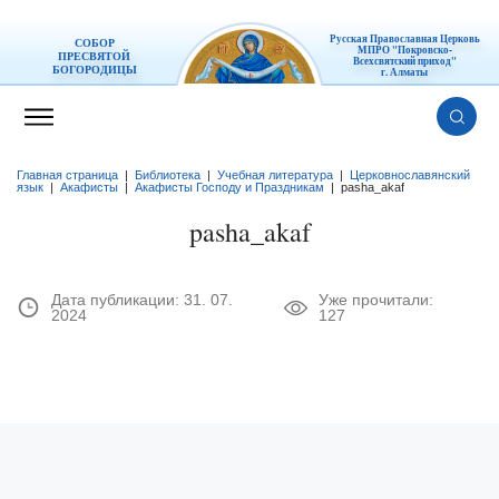
Русская Православная Церковь
СОБОР
МПРО "Покровско-
ПРЕСВЯТОЙ
Всехсвятский приход"
БОГОРОДИЦЫ
г. Алматы
Главная страница
|
Библиотека
|
Учебная литература
|
Церковнославянский
язык
|
Акафисты
|
Акафисты Господу и Праздникам
|
pasha_akaf
pasha_akaf
Дата публикации:
31. 07.
Уже прочитали:
2024
127