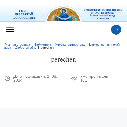
Русская Православная Церковь
СОБОР
МПРО "Покровско-
ПРЕСВЯТОЙ
Всехсвятский приход"
БОГОРОДИЦЫ
г. Алматы
Главная страница
|
Библиотека
|
Учебная литература
|
Церковнославянский
язык
|
Добротолюбие
|
perechen
perechen
Дата публикации:
2. 08.
Уже прочитали:
2024
161