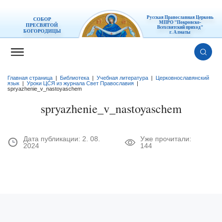
Русская Православная Церковь
СОБОР
МПРО "Покровско-
ПРЕСВЯТОЙ
Всехсвятский приход"
БОГОРОДИЦЫ
г. Алматы
Главная страница
|
Библиотека
|
Учебная литература
|
Церковнославянский
язык
|
Уроки ЦСЯ из журнала Свет Православия
|
spryazhenie_v_nastoyaschem
spryazhenie_v_nastoyaschem
Дата публикации:
2. 08.
Уже прочитали:
2024
144