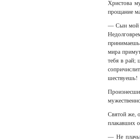
Христова му
прощание ма
— Сын мой л
Недолговре
принимаешь 
мира примут
тебя в рай;
сопричислит
шествуешь!
Произнесши
мужественно
Святой же, 
плакавших о
— Не плачьт