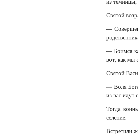
из темницы,
Святой возр
— Совершенн
родственник
— Боимся ка
вот, как мы
Святой Васил
— Воля Бога
из вас идут 
Тогда воины
селение.
Встретили ж