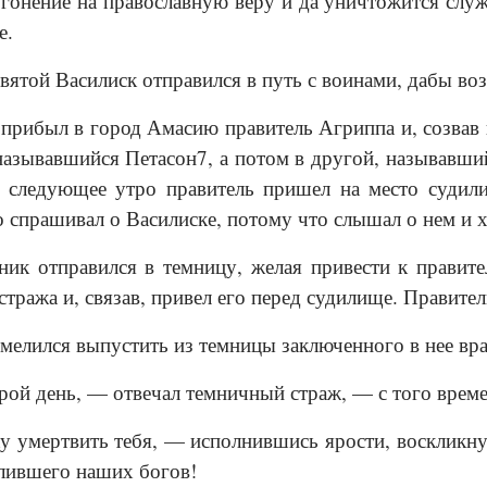
гонение на православную веру и да уничтожится служ
е.
святой Василиск отправился в путь с воинами, дабы во
 прибыл в город Амасию правитель Агриппа и, созвав
называвшийся Петасон7, а потом в другой, называвши
 следующее утро правитель пришел на место судил
 спрашивал о Василиске, потому что слышал о нем и хо
ник отправился в темницу, желая привести к правите
тража и, связав, привел его перед судилище. Правител
мелился выпустить из темницы заключенного в нее вр
ой день, — отвечал темничный страж, — с того времен
 умертвить тебя, — исполнившись ярости, воскликнул
улившего наших богов!