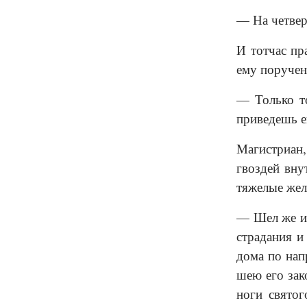
— На четвер
И тотчас пр
ему поручен
— Только то
приведешь е
Магистриан
гвоздей вну
тяжелые жел
— Шел же и 
страдания и
дома по нап
шею его зак
ноги святог