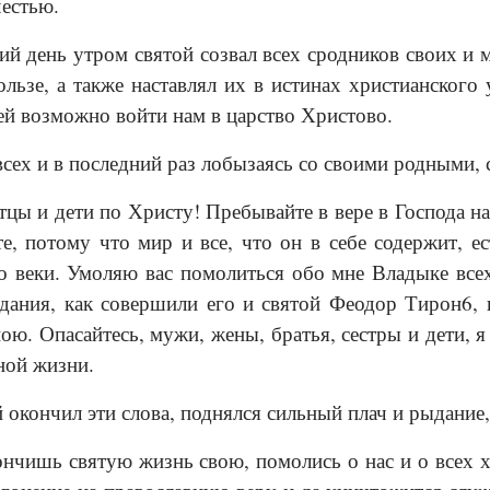
естью.
й день утром святой созвал всех сродников своих и м
льзе, а также наставлял их в истинах христианского 
ей возможно войти нам в царство Христово.
всех и в последний раз лобызаясь со своими родными, 
тцы и дети по Христу! Пребывайте в вере в Господа н
те, потому что мир и все, что он в себе содержит, е
о веки. Умоляю вас помолиться обо мне Владыке все
адания, как совершили его и святой Феодор Тирон6,
ною. Опасайтесь, мужи, жены, братья, сестры и дети, я
ной жизни.
 окончил эти слова, поднялся сильный плач и рыдание, 
нчишь святую жизнь свою, помолись о нас и о всех х