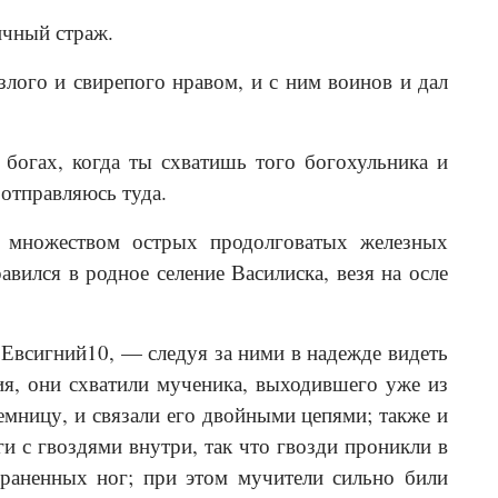
ичный страж.
 злого и свирепого нравом, и с ним воинов и дал
богах, когда ты схватишь того богохульника и
 отправляюсь туда.
о множеством острых продолговатых железных
авился в родное селение Василиска, везя на осле
Евсигний10, — следуя за ними в надежде видеть
ия, они схватили мученика, выходившего уже из
емницу, и связали его двойными цепями; также и
ги с гвоздями внутри, так что гвозди проникли в
зраненных ног; при этом мучители сильно били