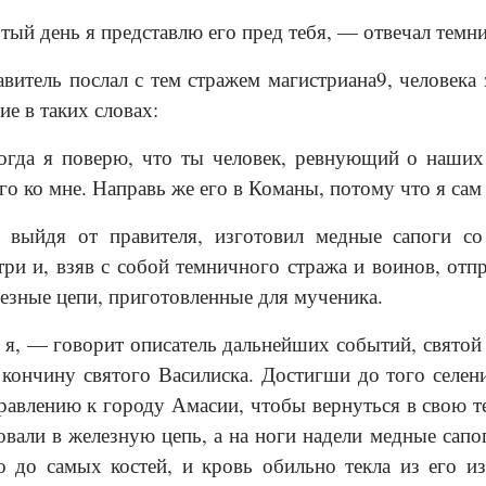
тый день я представлю его пред тебя, — отвечал темн
авитель послал с тем стражем магистриана9, человека
ие в таких словах:
гда я поверю, что ты человек, ревнующий о наших 
го ко мне. Направь же его в Команы, потому что я сам
, выйдя от правителя, изготовил медные сапоги с
три и, взяв с собой темничного стража и воинов, отпр
езные цепи, приготовленные для мученика.
я, — говорит описатель дальнейших событий, святой 
 кончину святого Василиска. Достигши до того селен
равлению к городу Амасии, чтобы вернуться в свою т
овали в железную цепь, а на ноги надели медные сапо
о до самых костей, и кровь обильно текла из его и