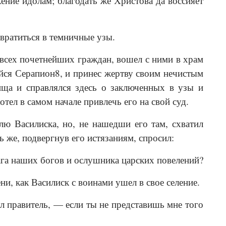
ение идолам; благодать же Христова да воссияет
звратиться в темничные узы.
 всех почетнейших граждан, вошел с ними в храм
йся Серапион8, и принес жертву своим нечистым
ища и справлялся здесь о заключенных в узы и
тел в самом начале привлечь его на свой суд.
лю Василиска, но, не нашедши его там, схватил
ь же, подвергнув его истязаниям, спросил:
ага наших богов и ослушника царских повелений?
и, как Василиск с воинами ушел в свое селение.
 правитель, — если ты не представишь мне того