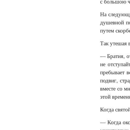
с большою ч
На следующи
душевной по
путем скорб
Так утешая 
— Братия, о
не отступай
пребывает в
подвиг, стр
вместе со м
этой времен
Когда святой
— Когда око