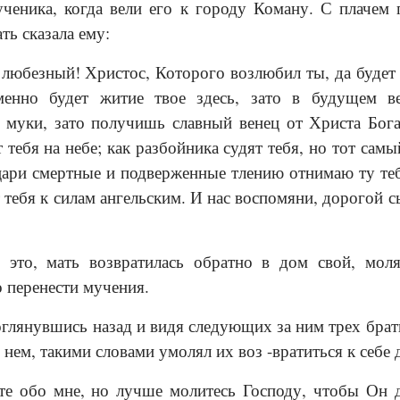
ченика, когда вели его к городу Коману. С плачем 
ть сказала ему:
юбезный! Христос, Которого возлюбил ты, да будет 
менно будет житие твое здесь, зато в будущем в
муки, зато получишь славный венец от Христа Бога;
 тебя на небе; как разбойника судят тебя, но тот сам
 цари смертные и подверженные тлению отнимаю ту те
 тебя к силам ангельским. И нас воспомяни, дорогой с
 это, мать возвратилась обратно в дом свой, мол
 перенести мучения.
оглянувшись назад и видя следующих за ним трех брать
 нем, такими словами умолял их воз -вратиться к себе 
е обо мне, но лучше молитесь Господу, чтобы Он д