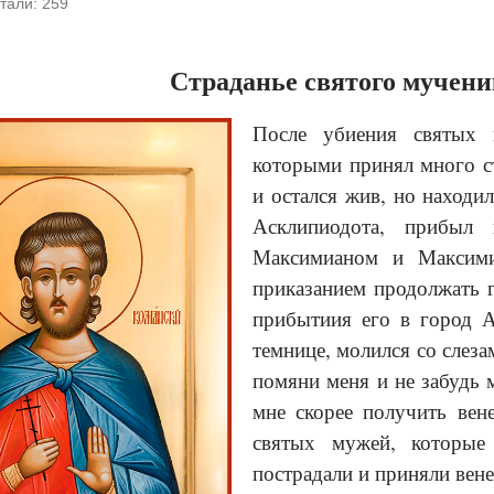
тали:
259
Страданье святого мучени
После убиения святых 
которыми принял много ст
и остался жив, но находил
Асклипиодота, прибыл 
Максимианом и Максими
приказанием продолжать 
прибытиия его в город А
темнице, молился со слеза
помяни меня и не забудь 
мне скорее получить вен
святых мужей, которые
пострадали и приняли вен