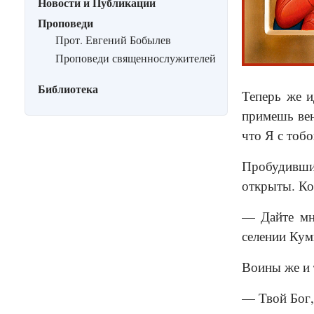
Новости и Публикации
Проповеди
Прот. Евгений Бобылев
Проповеди священнослужителей
Библиотека
Теперь же и
примешь вен
что Я с тоб
Пробудившис
открыты. Ко
— Дайте мн
селении Кум
Воины же и 
— Твой Бог,