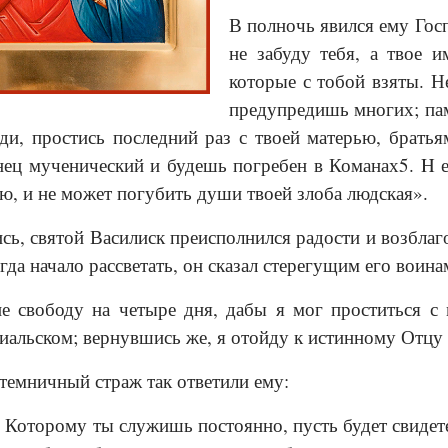
В полночь явился ему Гос
не забуду тебя, а твое и
которые с тобой взяты. Н
предупредишь многих; пам
ди, простись последний раз с твоей матерью, братья
ец мученический и будешь погребен в Команах5. H е
ою, и не может погубить души твоей злоба людская».
ь, святой Василиск преисполнился радости и возблаго
гда начало рассветать, он сказал стерегущим его воин
е свободу на четыре дня, дабы я мог проститься 
иальском; вернувшись же, я отойду к истинному Отцу
темничный страж так ответили ему:
 Которому ты служишь постоянно, пусть будет свидет