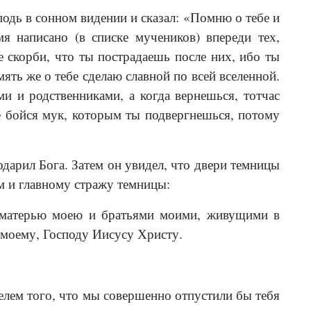
подь в сонном видении и сказал: «Помню о тебе и
мя написано (в списке мучеников) впереди тех,
е скорби, что ты пострадаешь после них, ибо ты
ять же о тебе сделаю славной по всей вселенной.
ми и родственниками, а когда вернешься, тотчас
 бойся мук, которым ты подвергнешься, потому
дарил Бога. Затем он увидел, что двери темницы
ам и главному стражу темницы:
с матерью моею и братьями моими, живущими в
 моему, Господу Иисусу Христу.
елем того, что мы совершенно отпустили бы тебя