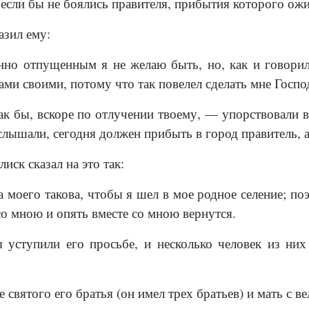
 если бы не боялись правителя, прибытия которого ож
азил ему:
о отпущенным я не желаю быть, но, как и говорил
ами своими, потому что так повелел сделать мне Госпо
к бы, вскоре по отлучении твоему, — упорствовали в
 слышали, сегодня должен прибыть в город правитель, 
иск сказал на это так:
 моего такова, чтобы я шел в мое родное селение; поэ
со мною и опять вместе со мною вернутся.
 уступили его просьбе, и несколько человек из них
е святого его братья (он имел трех братьев) и мать с 