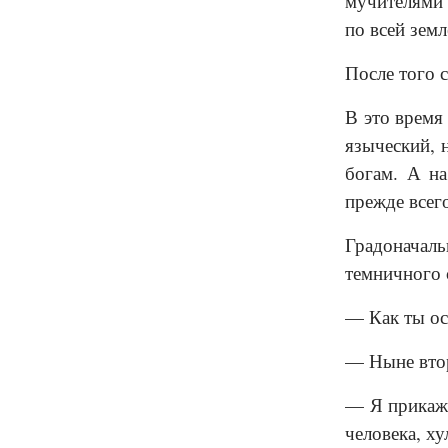
мучителями 
по всей земл
После того 
В это время
языческий, 
богам. А на
прежде всего
Градоначаль
темничного с
— Как ты ос
— Ныне втор
— Я прикажу
человека, х