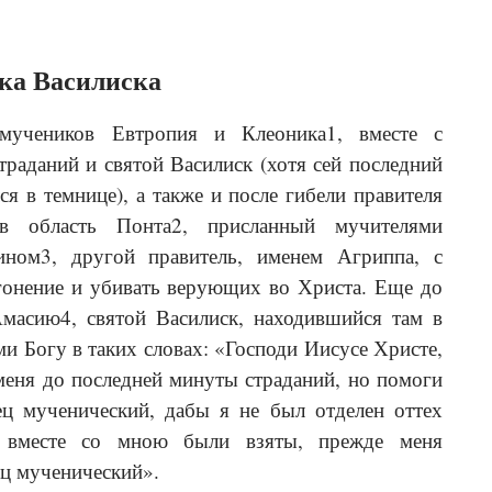
ка Василиска
мучеников Евтропия и Клеоника1, вместе с
раданий и святой Василиск (хотя сей последний
ся в темнице), а также и после гибели правителя
в область Понта2, присланный мучителями
ном3, другой правитель, именем Агриппа, с
гонение и убивать верующих во Христа. Еще до
масию4, святой Василиск, находившийся там в
ми Богу в таких словах: «Господи Иисусе Христе,
меня до последней минуты страданий, но помоги
ец мученический, дабы я не был отделен оттех
 вместе со мною были взяты, прежде меня
ец мученический».