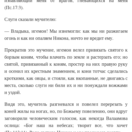
избавляющий меня от врагов, гневающихся на меня
(Пс.17:3).
Слуги сказали мучителю:
— Владыка, игемон! Мы изнемогли: как мы ни разжигаем
огонь и как ни опаляем Никона, ничто не вредит ему.
Прекратив это мучение, игемон велел привязать святого к
борзым коням, чтобы влачить по земле и растерзать его; но
святой, привязанный к коням, простер на них правую руку
и осенил их крестным знамением, и кони тотчас сделались
кроткими, как овцы, и стояли, как вкопанные, не двигаясь с
места, сколько слуги ни били их и ни понуждали вожжами
и уздой.
Видя это, мучитель разгневался и повелел перерезать у
коней жилы на ногах, но, по Божьему повелению, они вдруг
заговорили человеческим голосом, как некогда Валаамова
ослица: «Бог наш на небесах; творит все, что хочет