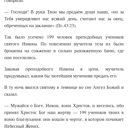
говорили:
— Господи! В руки Твои мы предаем души наши, «но за
Тебя умерщвляют нас всякий день, считают нас за овец,
обреченных на заклание» (Пс.43:23).
Так было усечено 199 человек преподобных учеников
святого Никона. По повелению мучителя тела их были
брошены на сожжение в сильно разожженную баню, где
они поселились.
Заковав преподобного Никона в цепи, мучитель
придумывал, каким бы лютейшим мучениям предать его.
В ту ночь явился святому в темнице во сне Ангел Божий и
сказал:
— Мужайся о Боге, Никон, воин Христов, и веселись, ибо
принял Христос Бог наш жертву — 199 учеников твоих в
воню благоухания: они вошли в чертог, в котором почивает
Небесный Жених.