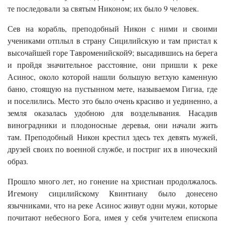
те последовали за святым Никоном; их было 9 человек.
Сев на корабль, преподобный Никон с ними и своими
учениками отплыл в страну Сицилийскую и там пристал к
высочайшей горе Тавроменийской9; высадившись на берега
и пройдя значительное расстояние, они пришли к реке
Асинос, около которой нашли большую ветхую каменную
баню, стоящую на пустынном мете, называемом Гигиа, где
и поселились. Место это было очень красиво и уединенно, а
земля оказалась удобною для возделывания. Насадив
виноградники и плодоносные деревья, они начали жить
там. Преподобный Никон крестил здесь тех девять мужей,
друзей своих по военной службе, и постриг их в иноческий
образ.
Прошло много лет, но гонение на христиан продолжалось.
Игемону сицилийскому Квинтиану было донесено
язычниками, что на реке Асинос живут одни мужи, которые
почитают небесного Бога, имея у себя учителем епископа