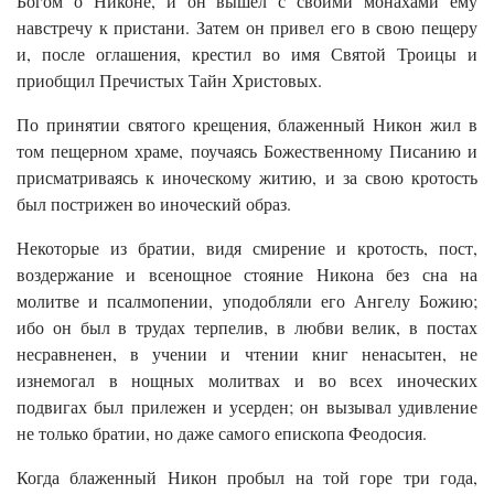
Богом о Никоне, и он вышел с своими монахами ему
навстречу к пристани. Затем он привел его в свою пещеру
и, после оглашения, крестил во имя Святой Троицы и
приобщил Пречистых Тайн Христовых.
По принятии святого крещения, блаженный Никон жил в
том пещерном храме, поучаясь Божественному Писанию и
присматриваясь к иноческому житию, и за свою кротость
был пострижен во иноческий образ.
Некоторые из братии, видя смирение и кротость, пост,
воздержание и всенощное стояние Никона без сна на
молитве и псалмопении, уподобляли его Ангелу Божию;
ибо он был в трудах терпелив, в любви велик, в постах
несравненен, в учении и чтении книг ненасытен, не
изнемогал в нощных молитвах и во всех иноческих
подвигах был прилежен и усерден; он вызывал удивление
не только братии, но даже самого епископа Феодосия.
Когда блаженный Никон пробыл на той горе три года,