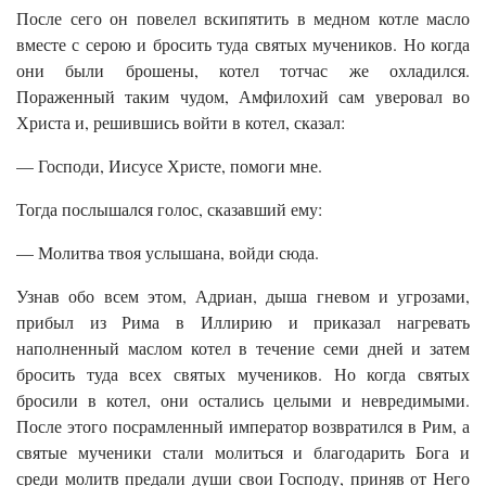
После сего он повелел вскипятить в медном котле масло
вместе с серою и бросить туда святых мучеников. Но когда
они были брошены, котел тотчас же охладился.
Пораженный таким чудом, Амфилохий сам уверовал во
Христа и, решившись войти в котел, сказал:
— Господи, Иисусе Христе, помоги мне.
Тогда послышался голос, сказавший ему:
— Молитва твоя услышана, войди сюда.
Узнав обо всем этом, Адриан, дыша гневом и угрозами,
прибыл из Рима в Иллирию и приказал нагревать
наполненный маслом котел в течение семи дней и затем
бросить туда всех святых мучеников. Но когда святых
бросили в котел, они остались целыми и невредимыми.
После этого посрамленный император возвратился в Рим, а
святые мученики стали молиться и благодарить Бога и
среди молитв предали души свои Господу, приняв от Него