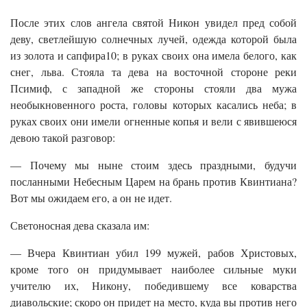
После этих слов ангела святой Никон увидел пред собой
деву, светлейшую солнечных лучей, одежда которой была
из золота и сапфира10; в руках своих она имела белого, как
снег, льва. Стояла та дева на восточной стороне реки
Псимиф, с западной же стороны стояли два мужа
необыкновенного роста, головы которых касались неба; в
руках своих они имели огненные копья и вели с явившеюся
девою такой разговор:
— Почему мы ныне стоим здесь праздными, будучи
посланными Небесным Царем на брань против Квинтиана?
Вот мы ожидаем его, а он не идет.
Светоносная дева сказала им:
— Вчера Квинтиан убил 199 мужей, рабов Христовых,
кроме того он придумывает наиболее сильные муки
учителю их, Никону, победившему все коварства
диавольские; скоро он придет на место, куда вы против него