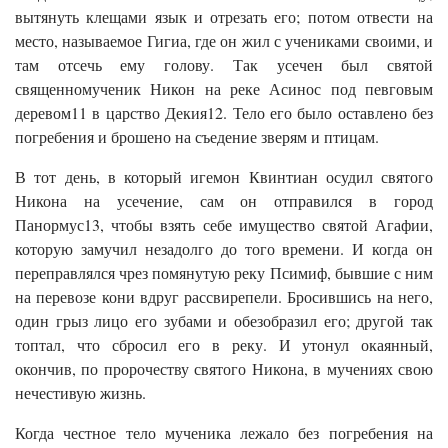
вытянуть клещами язык и отрезать его; потом отвести на
место, называемое Гигиа, где он жил с учениками своими, и
там отсечь ему голову. Так усечен был святой
священномученик Никон на реке Асинос под певговым
деревом11 в царство Декия12. Тело его было оставлено без
погребения и брошено на съедение зверям и птицам.
В тот день, в который игемон Квинтиан осудил святого
Никона на усечение, сам он отправился в город
Панормус13, чтобы взять себе имущество святой Агафии,
которую замучил незадолго до того времени. И когда он
переправлялся чрез помянутую реку Псимиф, бывшие с ним
на перевозе кони вдруг рассвирепели. Бросившись на него,
один грыз лицо его зубами и обезобразил его; другой так
топтал, что сбросил его в реку. И утонул окаянный,
окончив, по пророчеству святого Никона, в мучениях свою
нечестивую жизнь.
Когда честное тело мученика лежало без погребения на