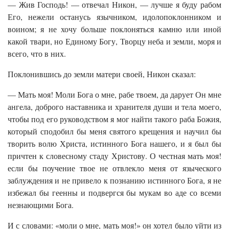
— Жив Господь! — отвечал Никон, — лучше я буду рабом
Его, нежели останусь язычником, идолопоклонником и
воином; я не хочу больше поклоняться камню или иной
какой твари, но Единому Богу, Творцу неба и земли, моря и
всего, что в них.
Поклонившись до земли матери своей, Никон сказал:
— Мать моя! Моли Бога о мне, рабе твоем, да дарует Он мне
ангела, доброго наставника и хранителя души и тела моего,
чтобы под его руководством я мог найти такого раба Божия,
который сподобил бы меня святого крещения и научил бы
творить волю Христа, истинного Бога нашего, и я был бы
причтен к словесному стаду Христову. О честная мать моя!
если бы поучение твое не отвлекло меня от языческого
заблуждения и не привело к познанию истинного Бога, я не
избежал бы геенны и подвергся бы мукам во аде со всеми
незнающими Бога.
И с словами: «моли о мне, мать моя!» он хотел было уйти из