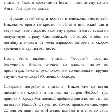
епископу было откровение от Бога, — явился ему во сне
Ангел Господень и сказал:
— Прежде своей смерти поставь в епископы вместо себя
Никона, которого ты крестил и облек в иноческий сан и
вверь ему твое стадо; но вели ему переселиться со всеми на
полуденную страну Сицилийской области5, чтобы не
погибнуть инокам от меча варваров, которые в скором
времени нападут на это место.
После этого видения епископ Феодосий посвятил
блаженного Никона сначала во диакона, потом во
пресвитера, наконец рукоположил и во епископа и, вручив
ему иноков числом 190, почил о Господе.
Совершив погребение епископа, Никон сел со всеми
иноками на корабль и отплыл на остров Лесбос6, где,
пристав к городу Митилены7, пробыл 2 дня и потом отплыл
на остров Наксос8. Оттуда, по Божью произволению, через
22 дня он приплыл в Италию; прибыв в отечество свое,