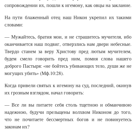
сопровождении их, пошли к игемону, как овцы на заклание.
На пути блаженный отец наш Никон укрепил их такими
словами:
— Мужайтесь, братия мои, и не страшитесь мучителя, ибо
оканчивается наш подвиг, отверзлись нам двери небесные.
Твердо станем за веру Христову пред лютым мучителем,
будем смело говорить пред ним, помня слова нашего
доброго Пастыря: «не бойтесь убивающих тело, души же не
могущих убить» (Мф.10:28).
Когда привели святых к игемону на суд, последний, окинув
их грозным взглядом, начал говорить:
— Все ли вы питаете себя столь тщетною и обманчивою
надежною, будучи прельщены волхвом Никоном до того,
что не почитаете бессмертных богов и не повинуетесь
законам их?