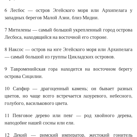
6 Лесбос — остров Эгейского моря или Архипелага у
западных берегов Малой Азии, близ Мидии.
7 Митилены — самый большой укрепленный город острова
Лесбоса, находящийся на восточной его стороне.
8 Наксос — остров на юге Эгейского моря или Архипелага
— самый большой из группы Цикладских островов.
9 Тавроменийская гора находится на восточном берегу
острова Сицилии.
10 Сапфир — драгоценный камень; он бывает разных
цветов, но чаще всего встречается лазуревого, небесного,
голубого, василькового цвета.
11 Певговое дерево или певг — род хвойного дерева,
наподобие нашей сосны или ели.
12 Декий — римский император, жестокий гонитель