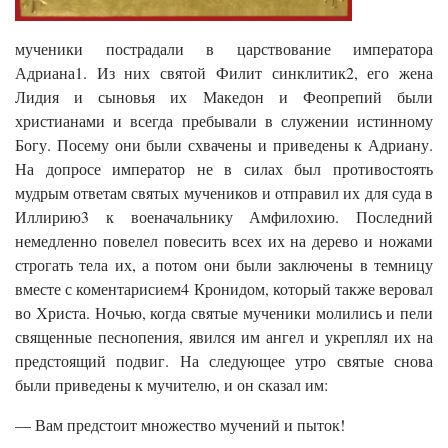
мученики пострадали в царствование императора
Адриана1. Из них святой Филит синклитик2, его жена
Лидия и сыновья их Македон и Феопрепий были
христианами и всегда пребывали в служении истинному
Богу. Посему они были схвачены и приведены к Адриану.
На допросе император не в силах был противостоять
мудрым ответам святых мучеников и отправил их для суда в
Иллирию3 к военачальнику Амфилохию. Последний
немедленно повелел повесить всех их на дерево и ножами
строгать тела их, а потом они были заключены в темницу
вместе с коментарисием4 Кронидом, который также веровал
во Христа. Ночью, когда святые мученики молились и пели
священные песнопения, явился им ангел и укреплял их на
предстоящий подвиг. На следующее утро святые снова
были приведены к мучителю, и он сказал им:
— Вам предстоит множество мучений и пыток!