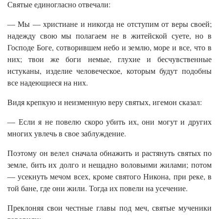
Святые единогласно отвечали:
— Мы — христиане и никогда не отступим от веры своей;
надежду свою мы полагаем не в житейской суете, но в
Господе Боге, сотворившем небо и землю, море и все, что в
них; твои же боги немые, глухие и бесчувственные
истуканы, изделие человеческое, которым будут подобны
все надеющиеся на них.
Видя крепкую и неизменную веру святых, игемон сказал:
— Если я не повелю скоро убить их, они могут и других
многих увлечь в свое заблуждение.
Поэтому он велел сначала обнажить и растянуть святых по
земле, бить их долго и нещадно воловьими жилами; потом
— усекнуть мечом всех, кроме святого Никона, при реке, в
той бане, где они жили. Тогда их повели на усечение.
Преклоняя свои честные главы под меч, святые мученики