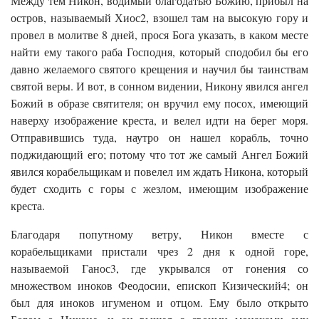
Между тем Никон, водимый благодатью Божию, прибыл на
остров, называемый Хиос2, взошел там на высокую гору и
провел в молитве 8 дней, прося Бога указать, в каком месте
найти ему такого раба Господня, который сподобил бы его
давно желаемого святого крещения и научил бы таинствам
святой веры. И вот, в сонном видении, Никону явился ангел
Божий в образе святителя; он вручил ему посох, имеющий
наверху изображение креста, и велел идти на берег моря.
Отправившись туда, наутро он нашел корабль, точно
поджидающий его; потому что тот же самый Ангел Божий
явился корабельщикам и повелел им ждать Никона, который
будет сходить с горы с жезлом, имеющим изображение
креста.
Благодаря попутному ветру, Никон вместе с
корабельщиками пристали чрез 2 дня к одной горе,
называемой Ганос3, где укрывался от гонения со
множеством иноков Феодосии, епископ Кизический4; он
был для иноков игуменом и отцом. Ему было открыто