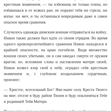
крестным знамением, — ты избежишь не только плена, но
избавишься и от всяких ран; не поразит тебя ни стрела, ни
копье, ни меч, и ты останешься невредимым даже в самое
опасное время сражения.
Случилось однажды римским воинам отправиться на войну.
Никон также должен был идти со своим отрядом. Во время
одного кровопролитнейшего сражения Никон находился в
крайней опасности, на краю погибели. Видя множество
воинов своих убитыми, он и сам ожидал смерти от оружия
врагов; но, вспомнив слова и наставления матери своей,
Никон возвел взор свой к небу, оградил себя крестным
знамением и, с глубоким воздыханием сердечным,
произнес:
— Христос, всесильный Бог! Яви ныне силу Креста Твоего
на мне; отселе я буду рабом Твоим и буду поклоняться Тебе
и родившей Тебя Матери.