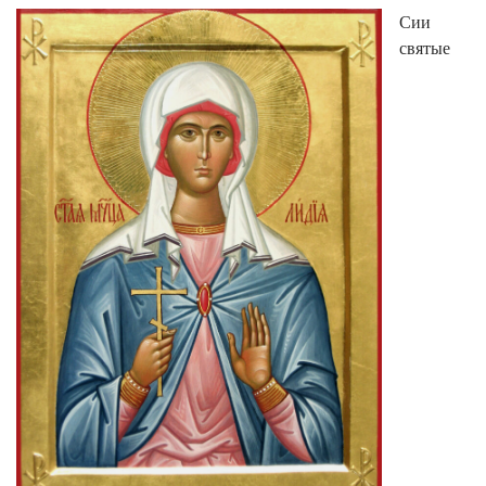
Сии
святые