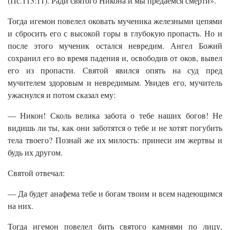
(Пс.113:11). Ради святого Никона и мы предаемся смерти».
Тогда игемон повелел оковать мученика железными цепями
и сбросить его с высокой горы в глубокую пропасть. Но и
после этого мученик остался невредим. Ангел Божий
сохранил его во время падения и, освободив от оков, вывел
его из пропасти. Святой явился опять на суд пред
мучителем здоровым и невредимым. Увидев его, мучитель
ужаснулся и потом сказал ему:
— Никон! Сколь велика забота о тебе наших богов! Не
видишь ли ты, как они заботятся о тебе и не хотят погубить
тела твоего? Познай же их милость: принеси им жертвы и
будь их другом.
Святой отвечал:
— Да будет анафема тебе и богам твоим и всем надеющимся
на них.
Тогда игемон повелел бить святого камнями по лицу,