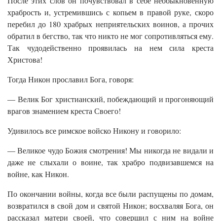
После этих слов он почувствовал в себе необыкновенную
храбрость и, устремившись с копьем в правой руке, скоро
перебил до 180 храбрых неприятельских воинов, а прочих
обратил в бегство, так что никто не мог сопротивляться ему.
Так чудодейственно проявилась на нем сила креста
Христова!
Тогда Никон прославил Бога, говоря:
— Велик Бог христианский, побеждающий и прогоняющий
врагов знамением креста Своего!
Удивилось все римское войско Никону и говорило:
— Великое чудо Божия смотрения! Мы никогда не видали и
даже не слыхали о воине, так храбро подвизавшемся на
войне, как Никон.
По окончании войны, когда все были распущены по домам,
возвратился в свой дом и святой Никон; восхваляя Бога, он
рассказал матери своей, что совершил с ним на войне