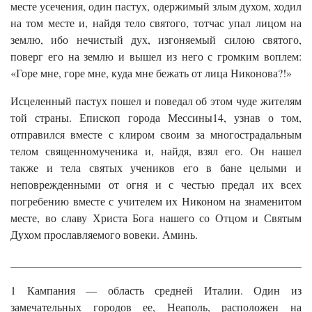
месте усечения, один пастух, одержимый злым духом, ходил
на том месте и, найдя тело святого, тотчас упал лицом на
землю, ибо нечистый дух, изгоняемый силою святого,
поверг его на землю и вышел из него с громким воплем:
«Горе мне, горе мне, куда мне бежать от лица Никонова?!»
Исцеленный пастух пошел и поведал об этом чуде жителям
той страны. Епископ города Мессины14, узнав о том,
отправился вместе с клиром своим за многострадальным
телом священномученика и, найдя, взял его. Он нашел
также и тела святых учеников его в бане целыми и
неповрежденными от огня и с честью предал их всех
погребению вместе с учителем их Никоном на знаменитом
месте, во славу Христа Бога нашего со Отцом и Святым
Духом прославляемого вовеки. Аминь.
______________________________________________________
1 Кампания — область средней Италии. Один из
замечательных городов ее, Неаполь, расположен на