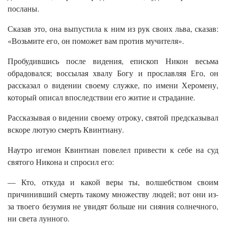
посланы.
Сказав это, она выпустила к ним из рук своих льва, сказав:
«Возьмите его, он поможет вам против мучителя».
Пробудившись после видения, епископ Никон весьма
обрадовался; воссылая хвалу Богу и прославляя Его, он
рассказал о видении своему служке, по имени Херомену,
который описал впоследствии его житие и страдание.
Рассказывая о видении своему отроку, святой предсказывал
вскоре лютую смерть Квинтиану.
Наутро игемон Квинтиан повелел привести к себе на суд
святого Никона и спросил его:
— Кто, откуда и какой веры ты, волшебством своим
причинивший смерть такому множеству людей; вот они из-
за твоего безумия не увидят больше ни сияния солнечного,
ни света лунного.