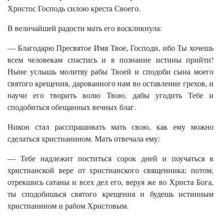
Христос Господь силою креста Своего.
В величайшей радости мать его воскликнула:
— Благодарю Пресвятое Имя Твое, Господи, ибо Ты хочешь
всем человекам спастись и в познание истины прийти!
Ныне услышь молитву рабы Твоей и сподоби сына моего
святого крещения, дарованного нам во оставление грехов, и
научи его творить волю Твою, дабы угодить Тебе и
сподобиться обещанных вечных благ.
Никон стал расспрашивать мать свою, как ему можно
сделаться христианином. Мать отвечала ему:
— Тебе надлежит поститься сорок дней и поучаться в
христианской вере от христианского священника; потом,
отрекшись сатаны и всех дел его, веруя же во Христа Бога,
ты сподобишься святого крещения и будешь истинным
христианином и рабом Христовым.