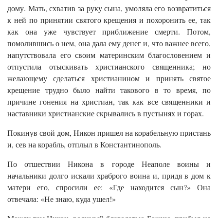
дому. Мать, схватив за руку сына, умоляла его возвратиться
к ней по принятии святого крещения и похоронить ее, так
как она уже чувствует приближение смерти. Потом,
помолившись о нем, она дала ему денег и, что важнее всего,
напутствовала его своим материнским благословением и
отпустила отыскивать христианского священника; но
желающему сделаться христианином и принять святое
крещение трудно было найти такового в то время, по
причине гонения на христиан, так как все священники и
наставники христианские скрывались в пустынях и горах.
Покинув свой дом, Никон пришел на корабельную пристань
и, сев на корабль, отплыл в Константинополь.
По отшествии Никона в городе Неаполе воины и
начальники долго искали храброго воина и, придя в дом к
матери его, спросили ее: «Где находится сын?» Она
отвечала: «Не знаю, куда ушел!»