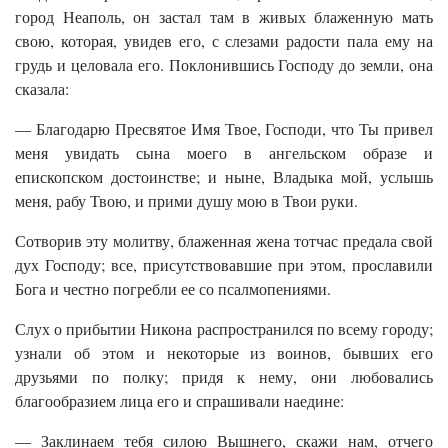
город Неаполь, он застал там в живых блаженную мать
свою, которая, увидев его, с слезами радости пала ему на
грудь и целовала его. Поклонившись Господу до земли, она
сказала:
— Благодарю Пресвятое Имя Твое, Господи, что Ты привел
меня увидать сына моего в ангельском образе и
епископском достоинстве; и ныне, Владыка мой, услышь
меня, рабу Твою, и прими душу мою в Твои руки.
Сотворив эту молитву, блаженная жена тотчас предала свой
дух Господу; все, присутствовавшие при этом, прославили
Бога и честно погребли ее со псалмопениями.
Слух о прибытии Никона распространился по всему городу;
узнали об этом и некоторые из воинов, бывших его
друзьями по полку; придя к нему, они любовались
благообразием лица его и спрашивали наедине:
— Заклинаем тебя силою Вышнего, скажи нам, отчего