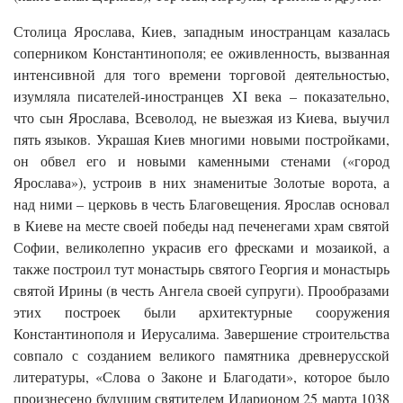
Столица Ярослава, Киев, западным иностранцам казалась
соперником Константинополя; ее оживленность, вызванная
интенсивной для того времени торговой деятельностью,
изумляла писателей-иностранцев XI века – показательно,
что сын Ярослава, Всеволод, не выезжая из Киева, выучил
пять языков. Украшая Киев многими новыми постройками,
он обвел его и новыми каменными стенами («город
Ярослава»), устроив в них знаменитые Золотые ворота, а
над ними – церковь в честь Благовещения. Ярослав основал
в Киеве на месте своей победы над печенегами храм святой
Софии, великолепно украсив его фресками и мозаикой, а
также построил тут монастырь святого Георгия и монастырь
святой Ирины (в честь Ангела своей супруги). Прообразами
этих построек были архитектурные сооружения
Константинополя и Иерусалима. Завершение строительства
совпало с созданием великого памятника древнерусской
литературы, «Слова о Законе и Благодати», которое было
произнесено будущим святителем Иларионом 25 марта 1038