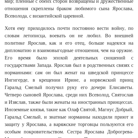
мир; пленные с обеих сторон возвращены и дружественные
отношения скреплены браком любимого сына Ярослава,
Всеволода, с византийской царевной.
Хотя ему приходилось почти постоянно вести войну, по
словам летописца, воевать он не любил. Во внешней
политике Ярослав, как и его отец, больше надеялся на
дипломатию и взаимовыгодные отношения, чем на оружие.
Его время было эпохой деятельных сношений с
государствами Запада. Ярослав был в родственных связях с
норманнами: сам он был женат на шведской принцессе
Ингигерде, в крещении Ирине, а норвежский принц
Гаральд Смелый получил руку его дочери Елисаветы.
Четверо сыновей Ярослава, среди них Всеволод, Святослав
и Изяслав, также были женаты на иностранных принцессах.
Иноземные князья, такие как Олаф Святой, Магнус Добрый,
Гаральд Смелый, и знатные норманны находили приют и
защиту у Ярослава, а варяжские торговцы пользуются его
особым покровительством. Сестра Ярослава Доброгрева-