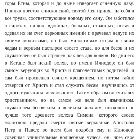
горы Етны, которая и до ныне извергает огненную лаву.
Приняв престол епископский, святой Лев принял на себя и
все труды, соответствующие новому его сану. Он заботился
о сиротах, нищих, вдовицах, больных, странных, питая и
одевая их на счет церковных имений и врачевал недуги их
своими молит­вами; он был милостивым отцом к своим
чадам и верным пастырем своего стада, но для бесов и их
служителей он был страшен, как лев для волков. Во дни его
в Катане был некий волхв, по имени Илиодор; он был
сыном верующих во Христа и благочестивых родителей, и
сам был просвещен святым крещением, но потом тайно
отвергся от Христа и стал служить бесам, научившись от
одного иудеянина волхвованию. Таким образом он считался
христианином. но на самом же деле был язычником,
служителем бесовским и великим волхвом, нисколько не
лучше того древнего волхва Си­мона, которого своею
молитвою предали смерти святые верховные Апостолы
Петр и Павел; во всем был подобен ему и Илиодор:
совершая удивительные волшебные чудеса, он, чрез свое