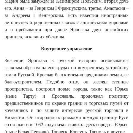
Мария была замужем за Казимиром Польским, вторая дочь
его, Анна – за Генрихом I Французским, третья, Анастасия –
за Андреем I Венгерским. Есть известия иностранных
летописцев о родственных связях с английскими королями
и о пребывании при дворе Ярослава двух английских
принцев, искавших убежища.
Внутреннее управление
Значение Ярослава в русской истории основывается
главным образом на его трудах по внутреннему устройству
земли Русской. Ярослав был князем-«нарядником» земли, ее
благоустроителем. Подобно отцу, он заселял степные
пространства, построил новые города, такие как Юрьев
(ныне Тарту) и Ярославль, продолжал политику
предшественников по охране границ и торговых путей от
кочевников и по защите интересов русской торговли в
Византии. Он огородил острожками южную границу Руси
со степью и в 1032 году начал ставить здесь города – Юрьев
(ныне Белая Церковь), Торческ, Корсунь, Треполь и другие.