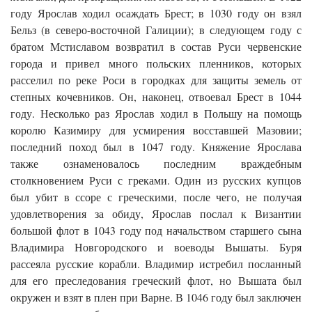
году Ярослав ходил осаждать Брест; в 1030 году он взял
Бельз (в северо-восточной Галиции); в следующем году с
братом Мстиславом возвратил в состав Руси червенские
города и привел много польских пленников, которых
расселил по реке Роси в городках для защиты земель от
степных кочевников. Он, наконец, отвоевал Брест в 1044
году. Несколько раз Ярослав ходил в Польшу на помощь
королю Казимиру для усмирения восставшей Мазовии;
последний поход был в 1047 году. Княжение Ярослава
также ознаменовалось последним враждебным
столкновением Руси с греками. Один из русских купцов
был убит в ссоре с греческими, после чего, не получая
удовлетворения за обиду, Ярослав послал к Византии
большой флот в 1043 году под начальством старшего сына
Владимира Новгородского и воеводы Вышаты. Буря
рассеяла русские корабли. Владимир истребил посланный
для его преследования греческий флот, но Вышата был
окружен и взят в плен при Варне. В 1046 году был заключен