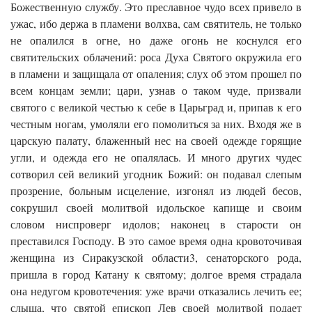
Божественную службу. Это преславное чудо всех привело в
ужас, ибо держа в пламени волхва, сам святитель, не только
не опалился в огне, но даже огонь не коснулся его
святительских облачений: роса Духа Святого окружила его
в пламени и защищала от опаления; слух об этом прошел по
всем концам земли; цари, узнав о таком чуде, призвали
святого с великой честью к себе в Царьград и, припав к его
честным ногам, умоляли его помо­литься за них. Входя же в
царскую палату, блаженный нес на своей одежде горящие
угли, и одежда его не опалялась. И много других чудес
сотворил сей великий угодник Божий: он подавал слепым
прозрение, больным исцеление, изгонял из людей бесов,
сокрушил своей молитвой идольское капище и своим
словом ниспроверг идолов; наконец в старости он
преставился Господу. В это самое время одна кровоточивая
жен­щина из Сиракузской области3, сенаторского рода,
пришла в город Катану к святому; долгое время страдала
она недугом кровотечения: уже врачи отказались лечить ее;
слыша, что святой епископ Лев своей молитвой подает