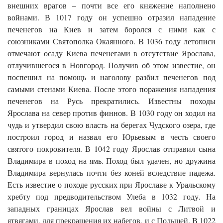
внешних врагов – почти все его княжение наполнено
войнами. В 1017 году он успешно отразил нападение
печенегов на Киев и затем боролся с ними как с
союзниками Святополка Окаянного. В 1036 году летописи
отмечают осаду Киева печенегами в отсутствие Ярослава,
отлучившегося в Новгород. Получив об этом известие, он
поспешил на помощь и наголову разбил печенегов под
самыми стенами Киева. После этого поражения нападения
печенегов на Русь прекратились. Известны походы
Ярослава на север против финнов. В 1030 году он ходил на
чудь и утвердил свою власть на берегах Чудского озера, где
построил город и назвал его Юрьевым в честь своего
святого покровителя. В 1042 году Ярослав отправил сына
Владимира в поход на ямь. Поход был удачен, но дружина
Владимира вернулась почти без коней вследствие падежа.
Есть известие о походе русских при Ярославе к Уральскому
хребту под предводительством Улеба в 1032 году. На
западных границах Ярослав вел войны с Литвой и
ятвягами, для прекращения их набегов, и с Польшей. В 1022