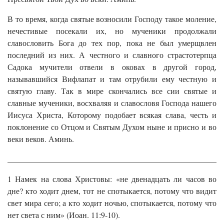
В то время, когда святые возносили Господу такое моление,
нечестивые посекали их, но мученики продолжали
славословить Бога до тех пор, пока не был умерщвлен
последний из них. А честного и славного страстотерпца
Садока мучители отвели в оковах в другой город,
называвшийся Вифлапат и там отрубили ему честную и
святую главу. Так в мире скончались все сии святые и
славные мученики, восхваляя и славословя Господа нашего
Иисуса Христа, Которому подобает всякая слава, честь и
поклонение со Отцом и Святым Духом ныне и присно и во
веки веков. Аминь.
______________________________________________________
1 Намек на слова Христовы: «не двенадцать ли часов во
дне? кто ходит днем, тот не спотыкается, потому что видит
свет мира сего; а кто ходит ночью, спотыкается, потому что
нет света с ним» (Иоан. 11:9-10).