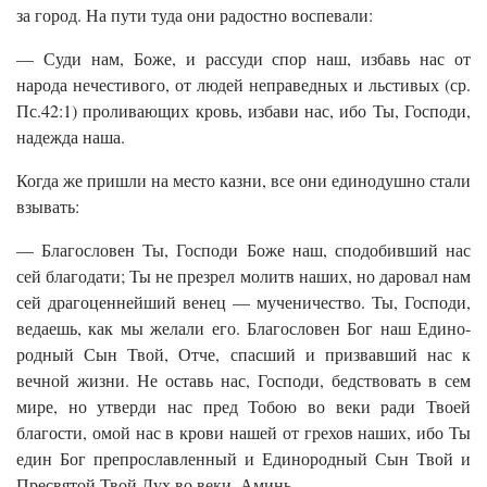
за город. На пути туда они радостно воспевали:
— Суди нам, Боже, и рассуди спор наш, избавь нас от
народа нечестивого, от людей неправедных и льстивых (ср.
Пс.42:1) проливающих кровь, избави нас, ибо Ты, Господи,
надежда наша.
Когда же пришли на место казни, все они единодушно стали
взывать:
— Благословен Ты, Господи Боже наш, сподобивший нас
сей благодати; Ты не презрел молитв наших, но даровал нам
сей драгоценнейший венец — мученичество. Ты, Господи,
ведаешь, как мы желали его. Благословен Бог наш Едино­
родный Сын Твой, Отче, спасший и призвавший нас к
вечной жизни. Не оставь нас, Господи, бедствовать в сем
мире, но утверди нас пред Тобою во веки ради Твоей
благости, омой нас в крови нашей от грехов наших, ибо Ты
един Бог препрославленный и Единородный Сын Твой и
Пресвятой Твой Дух во веки. Аминь.