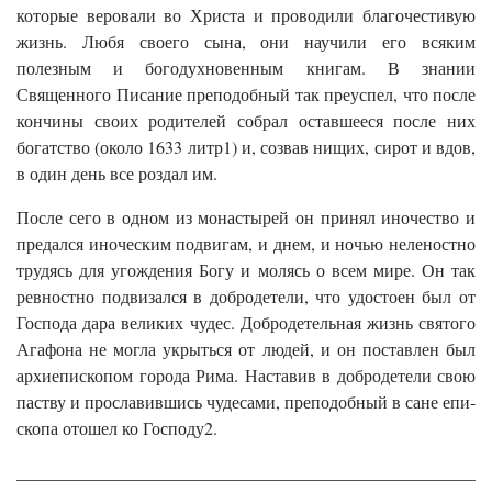
которые веровали во Христа и проводили благочестивую
жизнь. Любя своего сына, они научили его всяким
полезным и богодухновенным книгам. В знании
Священного Писание пре­подобный так преуспел, что после
кончины своих родителей собрал оставшееся после них
богатство (около 1633 литр1) и, созвав нищих, сирот и вдов,
в один день все роздал им.
После сего в одном из монастырей он принял иночество и
предался иноческим подвигам, и днем, и ночью неленостно
трудясь для угождения Богу и молясь о всем мире. Он так
ревностно подвизался в добродетели, что удостоен был от
Господа дара великих чудес. Добродетельная жизнь святого
Агафона не могла укрыться от людей, и он поставлен был
архиепископом города Рима. Наставив в добродетели свою
паству и прославившись чудесами, преподобный в сане епи­
скопа отошел ко Господу2.
______________________________________________________