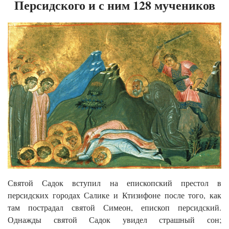
Персидского и с ним 128 мучеников
Святой Садок вступил на епископский престол в
персидских городах Салике и Ктизифоне после того, как
там пострадал святой Симеон, епископ персидский.
Однажды святой Садок увидел страшный сон;