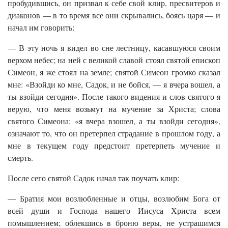
пробудившись, он призвал к себе свой клир, пресвитеров и
диаконов — в то время все они скрывались, боясь царя — и
начал им говорить:
— В эту ночь я видел во сне лестницу, касавшуюся своим
верхом небес; на ней с великой славой стоял святой епископ
Симеон, я же стоял на земле; святой Симеон громко сказал
мне: «Взойди ко мне, Садок, и не бойся, — я вчера вошел, а
ты взойди сегодня». После такого видения и слов святого я
верую, что меня возьмут на мучение за Христа; слова
святого Симеона: «я вчера взошел, а ты взойди сегодня»,
означают то, что он претерпел страдание в прошлом году, а
мне в текущем году предстоит претерпеть мучение и
смерть.
После сего святой Садок начал так поучать клир:
— Братия мои возлюбленные и отцы, возлюбим Бога от
всей души и Господа нашего Иисуса Христа всем
помышлением; облекшись в броню веры, не устрашимся