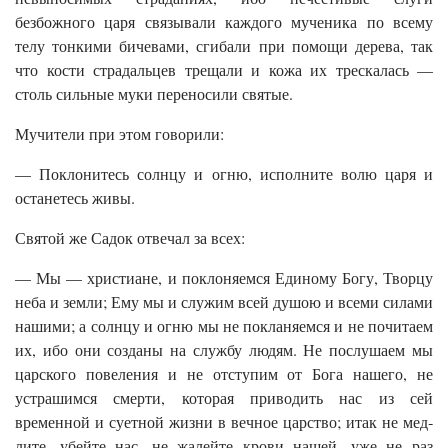
безбожного царя связывали каждого мученика по всему
телу тонкими бичевами, сгибали при помощи дерева, так
что кости страдальцев трещали и кожа их трескалась —
столь сильные муки переносили святые.
Мучители при этом говорили:
— Поклонитесь солнцу и огню, исполните волю царя и
оста­нетесь живы.
Святой же Садок отвечал за всех:
— Мы — христиане, и поклоняемся Единому Богу, Творцу
неба и земли; Ему мы и служим всей душою и всеми силами
нашими; а солнцу и огню мы не покланяемся и не почитаем
их, ибо они созданы на службу людям. Не послушаем мы
царского повеления и не отступим от Бога нашего, не
устрашимся смерти, которая приводить нас из сей
временной и суетной жиз­ни в вечное царство; итак не мед­
лите, убейте нас, не жалейте крови нашей, уже не раз