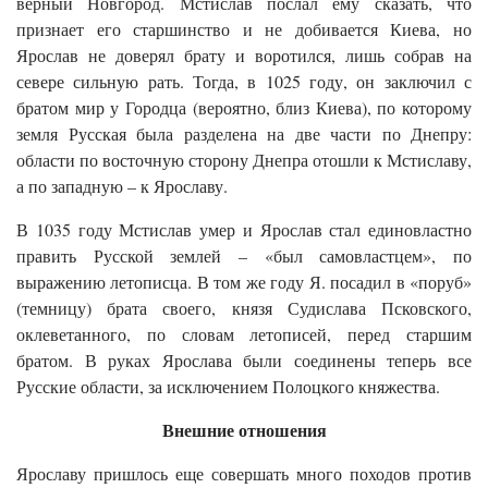
верный Новгород. Мстислав послал ему сказать, что
признает его старшинство и не добивается Киева, но
Ярослав не доверял брату и воротился, лишь собрав на
севере сильную рать. Тогда, в 1025 году, он заключил с
братом мир у Городца (вероятно, близ Киева), по которому
земля Русская была разделена на две части по Днепру:
области по восточную сторону Днепра отошли к Мстиславу,
а по западную – к Ярославу.
В 1035 году Мстислав умер и Ярослав стал единовластно
править Русской землей – «был самовластцем», по
выражению летописца. В том же году Я. посадил в «поруб»
(темницу) брата своего, князя Судислава Псковского,
оклеветанного, по словам летописей, перед старшим
братом. В руках Ярослава были соединены теперь все
Русские области, за исключением Полоцкого княжества.
Внешние отношения
Ярославу пришлось еще совершать много походов против