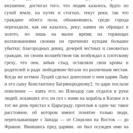
внушение, достигал того, что людям казалось, будто по
сухой земле, на путях и стогнах, текут реки, так что
граждане обо­его пола, обнажившись, среди города
переходили, как им каза­лось, реку; камни он обращал в
золото, но лишь на малое время; на торжищах
волхвованиями своими он причинял купцам большие
убытки; благородных девиц, дочерей честных и сановитых
граждан, он своим волшебством так возбуждал к плотскому
греху, что они, забыв стыд, оставляли свои кровы и
родителей и ради любодеяние бегали по различным местам.
Когда же игемон Луций сделал донесение о нем царям Льву
и его сыну Константину Багрянородному2, то цари послали
повеление — взять его; но Илиодор сам отдался в руки
людей, искавших его; он сел с ними на корабль в Катане и в
тот же день пристал к Царьграду, проплыв в один час такое
расстояние, об котором имеют понятие только люди,
переплывающие с Запада — от Сицилии на Восток — до
Фракии. Явившись пред царями, он был осужден ими на