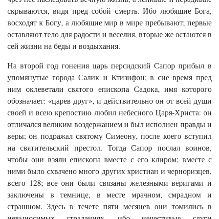
скрываются, видя пред собой смерть. Ибо любящие Бога,
восходят к Богу, а любящие мир в мире пребывают; первые
оставляют тело для радости и веселия, вторые же остаются в
сей жизни на беды и воздыхания.
На второй год гонения царь персидский Сапор прибыл в
упомянутые города Салик и Ктизифон; в сие время пред
ним оклеветали святого епископа Садока, имя которого
обозначает: «царев друг», и действительно он от всей души
своей и всею крепостию любил небесного Царя-Христа: он
отличался великим воздержанием и был исполнен правды и
веры; он подражал святому Симеону, после коего вступил
на святительский престол. Тогда Сапор послал воинов,
чтобы они взяли епископа вместе с его клиром; вместе с
ними было схвачено много других христиан и черноризцев,
всего 128; все они были связаны железными веригами и
заключены в темнице, в месте мрачном, смрадном и
страшном. Здесь в течете пяти месяцев они томились в
невыносимых страданиях, ибо нечестивые слуги