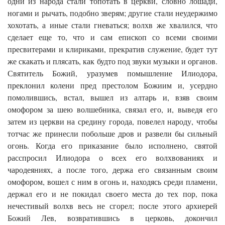
одни из народа стали топотать в церкви, словно лошади,
ногами и рычать, подобно зверям; другие стали неудержимо
хохотать, а иные стали гневаться; волхв же хвалился, что
сделает еще то, что и сам епископ со всеми своими
пресвитерами и клириками, прекратив служение, будет тут
же скакать и плясать, как будто под звуки музыки и органов.
Святитель Божий, уразумев помышление Илиодора,
преклонил колени пред престолом Божиим и, усердно
помолившись, встал, вышел из алтарь и, взяв своим
омофором за шею волшебника, связал его, и, вы­ведя его
затем из церкви на средину города, повелел народу, чтобы
тотчас же принесли побольше дров и развели бы сильный
огонь. Когда его приказание было исполнено, святой
расспросил Илиодора о всех его волхвованиях и
чародеяниях, а после того, держа его связанным своим
омофором, вошел с ним в огонь и, находясь среди пламени,
держал его и не покидал своего места до тех пор, пока
нечестивый волхв весь не сгорел; после этого архиерей
Божий Лев, возвратившись в церковь, докончил