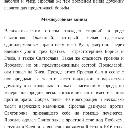
заболел и умер. Ярослав же тем временем нанял дружину
варягов для предстоящей борьбы.
Междоусобные войны
Великокняжеским столом завладел старший в роде
Святополк Окаянный, который, желая сделаться
единодержавным правителем всей Руси, умертвил через
наемных убийц трех братьев – страстотерпцев Бориса и
Глеба, а также Святослава. Такая же опасность грозила и
Ярославу, но он, предупрежденный сестрой Предславой,
сам пошел на Киев. Прежде этого Ярослав был в ссоре с
новгородцами за то что часто поддерживал варяжскую
дружину в ее кровавых стычках с населением города, но
теперь новгородцы легко согласились идти вместе с ним
против брата. Собрав тысяч 40 новгородцев и несколько
тысяч варяжских наемников, Ярослав двинулся против
Святополка, призвавшего себе на помощь печенегов.
Ярослав одолел Святополка в яростной сече под Любечем,
вступил в Киев, и занял великокняжеский стол в 1016 году,