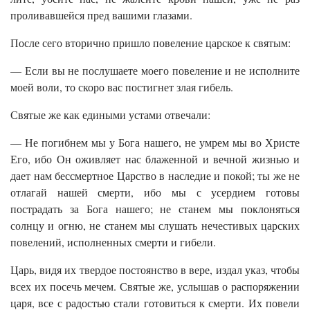
проливавшейся пред вашими глазами.
После сего вторично пришло повеление царское к святым:
— Если вы не послушаете моего повеление и не исполните
моей воли, то скоро вас постигнет злая гибель.
Святые же как едиными устами отвечали:
— Не погибнем мы у Бога нашего, не умрем мы во Христе
Его, ибо Он оживляет нас блаженной и вечной жизнью и
дает нам бессмертное Цар­ство в наследие и покой; ты же не
отлагай нашей смерти, ибо мы с усердием готовы
пострадать за Бога нашего; не станем мы поклоняться
солнцу и огню, не станем мы слушать нечестивых царских
повелений, исполненных смерти и ги­бели.
Царь, видя их твердое постоянство в вере, издал указ, чтобы
всех их посечь мечем. Святые же, услышав о распоряжении
царя, все с радостью стали готовиться к смерти. Их повели