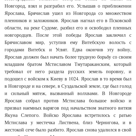
Новгород, взял и разграбил его. Услышав о приближении
Ярослава, Брячислав ушел из Новгорода со множеством
пленников и заложников. Ярослав нагнал его в Псковской
области, на реке Судоме, разбил его и освободил пленных
новгородцев. После этой победы Ярослав заключил с
Брячиславом мир, уступив ему Витебскую волость с
городами Витебск и Усвят. Едва окончив эту войну,
Ярослав должен был начать более трудную борьбу со своим
младшим братом Мстиславом Тмутараканским, который
требовал от него раздела русских земель поровну, и
подошел с войском к Киеву в 1024. Ярослав в то время был
в Новгороде и на севере, в Суздальской земле, где был голод
и сильный мятеж, вызванный волхвами. В Новгороде
Ярослав собрал против Мстислава большое войско и
призвал наемных варягов под начальством знатного витязя
Якуна Слепого. Войско Ярослава встретилось с ратью
Мстислава у местечка Листвена, близ Чернигова, и в
жестокой сече было разбито. Ярослав снова удалился в свой