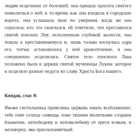
людям исцеление от болезней, она пришла просить святого
помолиться о ней; в то время, как она входила в городские
ворота, она услышала звон по умершем, когда же она
спросила, кто это скончался, ей ответили, что преставился
святой епископ Лев; исполненная глубокой жалости, она
пошла к преставившемуся и, лишь только коснулась одра
его, тотчас остановилось у ней кровотечение, и она
совершенно исцелилась. Святое тело епископа Льва
положено было в церкви святой мученицы Лукии; которое
и исцеляло разные недуги во славу Христа Бога нашего.
Кондак, глас 8:
Якоже светильника превелика церковь имать всеблаженне,
тебе паче солнца сияюща, юже твоими молитвами сохрани
блаженне, непобедиму и непоколебиму от ереси всякия, и
нескверну, яко приснопамятный.