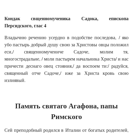
Кондак свщенномученика Садока, епископа
Персидского, глас 4
Владычню речению усердно в подобстве последова, / яко
убо пастырь добрый душу свою за Христовы овцы положил
еси,/ священномучениче Садоче, молим тя,
многострадальне, / моли пастырем начальника Христа/ и нас
причести деснаго овец стояния,/ да воспоем ти:/ радуйся,
священный отче Садоче,/ иже за Христа кровь свою
излиявый.
Память святаго Агафона, папы
Римского
Сей преподобный родился в Италии от богатых родителей,