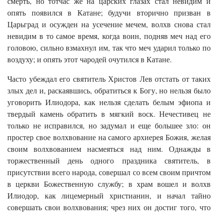
смерть, но тотчас же на царских глазах стал невидим и
опять появился в Катане; будучи вторично призван в
Царьград и осужден на усечение мечем, волхв снова стал
невидим в то самое время, когда воин, подняв меч над его
головою, сильно взмахнул им, так что меч ударил только по
воздуху; и опять этот чародей очутился в Катане.
Часто убеждал его святитель Христов Лев отстать от таких
злых дел и, раскаявшись, обратиться к Богу, но нельзя было
уговорить Илиодора, как нельзя сделать белым эфиопа и
твердый камень обратить в мягкий воск. Нечестивец не
только не исправился, но задумал и еще большее зло: он
простер свое волхвование на самого архиерея Божия, желая
своим волхвованием насмеяться над ним. Однажды в
торжественный день одного праздника святитель, в
присутствии всего народа, совершал со всем своим причтом
в церкви Боже­ственную службу; в храм вошел и волхв
Илиодор, как лицемерный христианин, и начал тайно
совершать свои волхвования; чрез них он достиг того, что