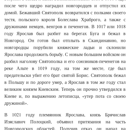
после чего щедро наградил новгородцев и отпустил их
домой. Бежавший Святополк возвратился с полками своего
тестя, польского короля Болеслава Храброго, а также с
дружинами немцев, венгров и печенегов. В 1017 или 1018
году Ярослав был разбит на берегах Буга и бежал в
Новгород. Он готов был отплыть в Скандинавию, но
новгородцы порубили княжеские ладьи и склонили
Ярослава продолжить борьбу. С новым большим войском он
разбил наголову Святополка и его союзников-печенегов на
реке Альте в 1019 году, на том же месте, где был
предательски убит его брат святой Борис. Святополк бежал
в Польшу и по дороге умер, а Ярослав в том же году стал
великим князем Киевским. Теперь он прочно утвердился в
Киеве и, по выражению летописца, «утер пота со своею
дружиной».
В 1021 году племянник Ярослава, князь Брячислав
Изяславич Полоцкий, объявил притязания на часть
Новгородских областей. Получив отказ, он напал на