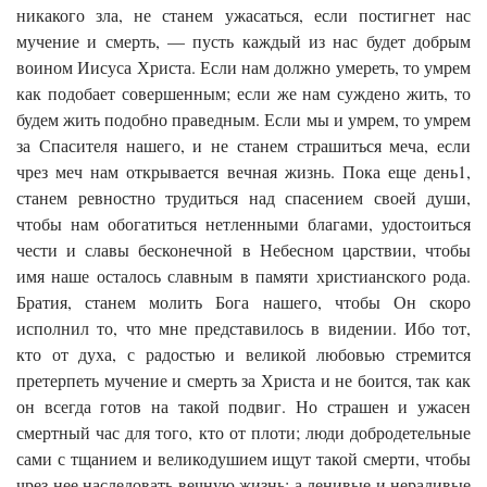
никакого зла, не станем ужасаться, если постигнет нас
мучение и смерть, — пусть каждый из нас будет добрым
воином Иисуса Христа. Если нам должно умереть, то умрем
как подобает совершенным; если же нам суждено жить, то
будем жить подобно праведным. Если мы и умрем, то умрем
за Спасителя нашего, и не станем страшиться меча, если
чрез меч нам открывается вечная жизнь. Пока еще день1,
станем ревностно трудиться над спасением своей души,
чтобы нам обогатиться нетленными благами, удостоиться
чести и славы бесконечной в Небесном царствии, чтобы
имя наше осталось славным в памяти христианского рода.
Братия, станем молить Бога нашего, чтобы Он скоро
исполнил то, что мне представилось в видении. Ибо тот,
кто от духа, с радостью и великой любовью стремится
претерпеть мучение и смерть за Христа и не боится, так как
он всегда готов на такой подвиг. Но страшен и ужасен
смертный час для того, кто от плоти; люди добродетельные
сами с тщанием и великодушием ищут такой смерти, чтобы
чрез нее наследовать вечную жизнь; а ленивые и нерадивые