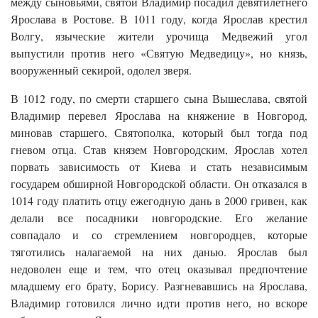
между сыновьями, святой Владимир посадил девятилетнего
Ярослава в Ростове. В 1011 году, когда Ярослав крестил
Волгу, языческие жители урочища Медвежий угол
выпустили против него «Святую Медведицу», но князь,
вооруженный секирой, одолел зверя.
В 1012 году, по смерти старшего сына Вышеслава, святой
Владимир перевел Ярослава на княжение в Новгород,
миновав старшего, Святополка, который был тогда под
гневом отца. Став князем Новгородским, Ярослав хотел
порвать зависимость от Киева и стать независимым
государем обширной Новгородской области. Он отказался в
1014 году платить отцу ежегодную дань в 2000 гривен, как
делали все посадники новгородские. Его желание
совпадало и со стремлением новгородцев, которые
тяготились налагаемой на них данью. Ярослав был
недоволен еще и тем, что отец оказывал предпочтение
младшему его брату, Борису. Разгневавшись на Ярослава,
Владимир готовился лично идти против него, но вскоре