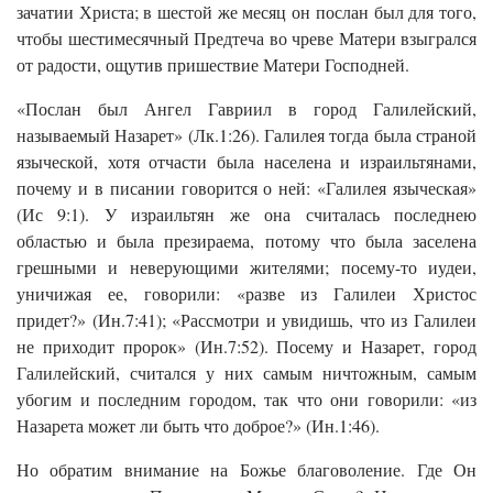
зачатии Христа; в шестой же месяц он послан был для того,
чтобы шестимесячный Предтеча во чреве Матери взыгрался
от радости, ощутив пришествие Матери Господней.
«Послан был Ангел Гавриил в город Галилейский,
называемый Назарет» (Лк.1:26). Галилея тогда была страной
языческой, хотя отчасти была населена и израильтянами,
почему и в писании говорится о ней: «Галилея языческая»
(Ис 9:1). У израильтян же она считалась последнею
областью и была презираема, потому что была заселена
грешными и неверующими жителями; посему-то иудеи,
уничижая ее, говорили: «разве из Галилеи Христос
придет?» (Ин.7:41); «Рассмотри и увидишь, что из Галилеи
не приходит пророк» (Ин.7:52). Посему и Назарет, город
Галилейский, считался у них самым ничтожным, самым
убогим и последним городом, так что они говорили: «из
Назарета может ли быть что доброе?» (Ин.1:46).
Но обратим внимание на Божье благоволение. Где Он