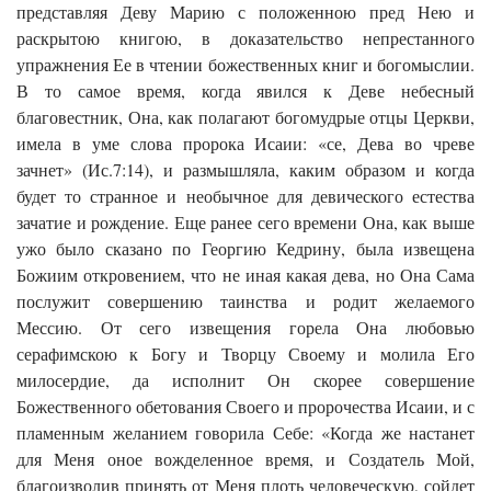
представляя Деву Марию с положенною пред Нею и
раскрытою книгою, в доказательство непрестанного
упражнения Ее в чтении божественных книг и богомыслии.
В то самое время, когда явился к Деве небесный
благовестник, Она, как полагают богомудрые отцы Церкви,
имела в уме слова пророка Исаии: «се, Дева во чреве
зачнет» (Ис.7:14), и размышляла, каким образом и когда
будет то странное и необычное для девического естества
зачатие и рождение. Еще ранее сего времени Она, как выше
ужо было сказано по Георгию Кедрину, была извещена
Божиим откровением, что не иная какая дева, но Она Сама
послужит совершению таинства и родит желаемого
Мессию. От сего извещения горела Она любовью
серафимскою к Богу и Творцу Своему и молила Его
милосердие, да исполнит Он скорее совершение
Божественного обетования Своего и пророчества Исаии, и с
пламенным желанием говорила Себе: «Когда же настанет
для Меня оное вожделенное время, и Создатель Мой,
благоизволив принять от Меня плоть человеческую, сойдет