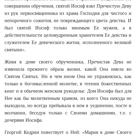
совершении обручения, святой Иосиф взял Пречистую Деву
из рук первосвященника из храма Господня для чистого и
непорочного сожития, не повреждающего цвета девства. И
был святой Иосиф только мнимым Ее мужем, а в
действительности целомудренным хранителем Ее девства и
служителем Ее девического жития, исполненного великой
святыни».
Живя в доме своего обрученника, Пречистая Дева не
изменила прежнего образа жизни, какой Она имела во
Святом Святых. Ни в чем ином Она не упражнялась, как
только в богомысленной молитве, в чтении божественных
книг и в обычном женском рукоделье. Дом Иосифа был для
Нее как бы молитвенным храмом, из коего Она никуда не
выходила, но всегда пребывала в нем в уединении, посте и
молчании, беседуя только с Своими домашними, т.е. с
дочерями Иосифа.
Георгий Кедрин повествует о Ней: «Мария в доме Своего