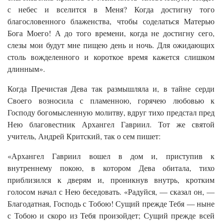
с небес и вселится в Меня? Когда достигну того
благословенного блаженства, чтобы соделаться Матерью
Бога Моего! А до того времени, когда не достигну сего,
слезы мои будут мне пищею день и ночь. Для ожидающих
столь вожделенного и короткое время кажется слишком
длинным».
Когда Пречистая Дева так размышляла и, в тайне серди
Своего возносила с пламенною, горячею любовью к
Господу богомысленную молитву, вдруг тихо предстал пред
Нею благовестник Архангел Гавриил. Тот же святой
учитель, Андрей Критский, так о сем пишет:
«Архангел Гавриил вошел в дом и, приступив к
внутреннему покою, в котором Дева обитала, тихо
приблизился к дверям и, проникнув внутрь, кротким
голосом начал с Нею беседовать. «Радуйся, — сказал он, —
Благодатная, Господь с Тобою! Сущий прежде Тебя — ныне
с Тобою и скоро из Тебя произойдет; Сущий прежде всей