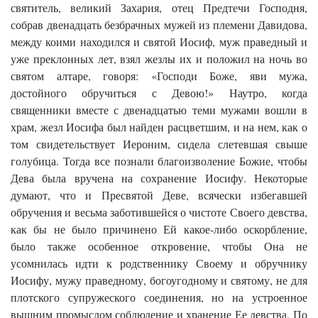
святитель, великий Захария, отец Предтечи Господня,
собрав двенадцать безбрачных мужей из племени Давидова,
между коими находился и святой Иосиф, муж праведный и
уже преклонных лет, взял жезлы их и положил на ночь во
святом алтаре, говоря: «Господи Боже, яви мужа,
достойного обручиться с Девою!» Наутро, когда
священники вместе с двенадцатью теми мужами вошли в
храм, жезл Иосифа был найден расцветшим, и на нем, как о
том свидетельствует Иероним, сидела слетевшая свыше
голубица. Тогда все познали благоизволение Божие, чтобы
Дева была вручена на сохранение Иосифу. Некоторые
думают, что и Пресвятой Деве, всячески избегавшей
обручения и весьма заботившейся о чистоте Своего девства,
как бы не было причинено Ей какое-либо оскорбление,
было также особенное откровение, чтобы Она не
усомнилась идти к родственнику Своему и обручнику
Иосифу, мужу праведному, богоугодному и святому, не для
плотского супружеского соединения, но на устроенное
вышним промыслом соблюдение и хранение Ее девства. По