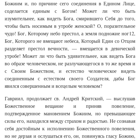
Божиим и, по причине сего соединения в Едином Лице,
соделается единым с Богом! Может ли что быть
изумительнее, как видеть Бога, смирившего Себя до того,
чтобы быть носимым в утробе женской? О, поразительное
чудо! Бог, Которому небо престол, а земля подножие ног12,
Бог, Которого не вмещают небеса, Который Един со Отцом
разделяет престол вечности, — вмещается в девической
утробе! Может ли что быть удивительнее, как видеть Бога
во образе человеческом, не разлучающегося в то же время и
с Своим Божеством, и естество человеческое видеть
соединенным с естеством своего Создателя, дабы Бог
явился совершенным и всецелым человеком?
Гавриил, продолжает св. Андрей Критский, — выслушав
Божественное вещание и приняв повеление,
подтвержденное мановением Божиим, но превышающее
силы его, находился между страхом и радостью. Не сознавая
себя достойным к исполнению Божественного повеления,
но не дерзая и ослушаться его, он, повинуясь гласу Божию,