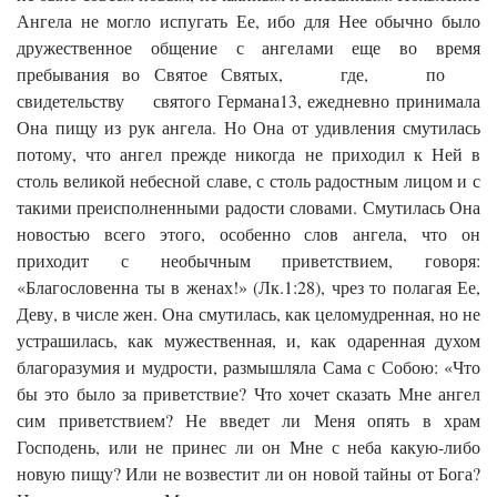
Ангела не могло испугать Ее, ибо для Нее обычно было
дружественное общение с ангелами еще во время
пребывания во Святое Святых, где, по
свидетельству святого Германа13, ежедневно принимала
Она пищу из рук ангела. Но Она от удивления смутилась
потому, что ангел прежде никогда не приходил к Ней в
столь великой небесной славе, с столь радостным лицом и с
такими преисполненными радости словами. Смутилась Она
новостью всего этого, особенно слов ангела, что он
приходит с необычным приветствием, говоря:
«Благословенна ты в женах!» (Лк.1:28), чрез то полагая Ее,
Деву, в числе жен. Она смутилась, как целомудренная, но не
устрашилась, как мужественная, и, как одаренная духом
благоразумия и мудрости, размышляла Сама с Собою: «Что
бы это было за приветствие? Что хочет сказать Мне ангел
сим приветствием? Не введет ли Меня опять в храм
Господень, или не принес ли он Мне с неба какую-либо
новую пищу? Или не возвестит ли он новой тайны от Бога?