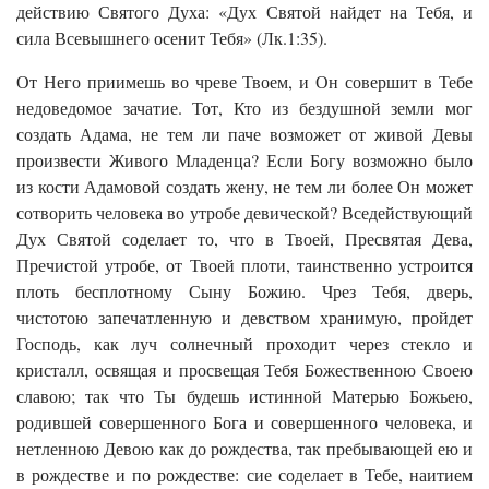
действию Святого Духа: «Дух Святой найдет на Тебя, и
сила Всевышнего осенит Тебя» (Лк.1:35).
От Него приимешь во чреве Твоем, и Он совершит в Тебе
недоведомое зачатие. Тот, Кто из бездушной земли мог
создать Адама, не тем ли паче возможет от живой Девы
произвести Живого Младенца? Если Богу возможно было
из кости Адамовой создать жену, не тем ли более Он может
сотворить человека во утробе девической? Вседействующий
Дух Святой соделает то, что в Твоей, Пресвятая Дева,
Пречистой утробе, от Твоей плоти, таинственно устроится
плоть бесплотному Сыну Божию. Чрез Тебя, дверь,
чистотою запечатленную и девством хранимую, пройдет
Господь, как луч солнечный проходит через стекло и
кристалл, освящая и просвещая Тебя Божественною Своею
славою; так что Ты будешь истинной Матерью Божьею,
родившей совершенного Бога и совершенного человека, и
нетленною Девою как до рождества, так пребывающей ею и
в рождестве и по рождестве: сие соделает в Тебе, наитием