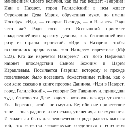
мановением Своего величия, как бы так вещает: «Гавриил!
Иди в Назарет, город Галилейский: в нем живет
Отроковица Дева Мария, обрученная мужу, по имени
Иосифу». «Иди, — говорит Господь, — в Назарет». Ради
чего же? Ради того, что Всевышний приемлет
вожделеннейшую красоту девства, как благовоннейшую
розу из страны тернистой. «Иди в Назарет», чтобы
исполнилось пророчество: «он Назореем наречется» (Мф
2:23). Кто же наречется Назореем? Тот, Кого Нафанаил
назовет впоследствии Сыном Божиим и Царем
Израилевым. Посылается Гавриил, которому и прежде
повелеваемо было возвещать божественные тайны, как о
сем ясно сказано в книге пророка Даниила. «Иди в Назарет,
город Галилейский», — говорит Бог Гавриилу и, пришедши
туда, благовести Деве радость, которую некогда утратила
Ева. Берегись, чтобы не смутить Ее; ибо сие приветствие
твое — знак радости, а не печали, утешения, а не смущения.
И может ли быть для человеческого рода радость высшая
той, что естество человеческое соединится с естеством