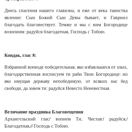
Днесь спасения нашего главизна, и еже от века таинства
явление: Сын Божий Сын Девы бывает, и Гавриил
благодать благовествует. Темже и мы с ним Богородице
возопиим: радуйся благодатная, Господь с Тобою.
Кондак, глас 8:
Взбранной воеводе победительная, яко избавльшеся от злых,
благодарственная восписуем ти раби Твои Богородице: но
яко имущая державу непобедимую, от всяких нас бед
свободи, да зовем ти: радуйся Невесто Неневестная.
Величание праздника Благовещения
Архангельский глас/ вопием Ти, Чистая:/ радуйся,/
Благодатная,// Господь с Тобою.