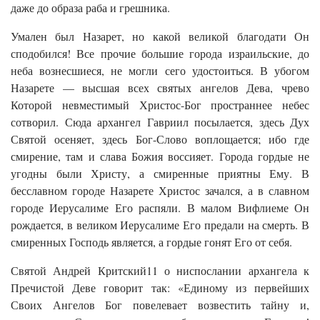
даже до образа раба и грешника.
Умален был Назарет, но какой великой благодати Он
сподобился! Все прочие большие города израильские, до
неба вознесшиеся, не могли сего удостоиться. В убогом
Назарете — высшая всех святых ангелов Дева, чрево
Которой невместимый Христос-Бог пространнее небес
сотворил. Сюда архангел Гавриил посылается, здесь Дух
Святой осеняет, здесь Бог-Слово воплощается; ибо где
смирение, там и слава Божия воссияет. Города гордые не
угодны были Христу, а смиренные приятны Ему. В
бесславном городе Назарете Христос зачался, а в славном
городе Иерусалиме Его распяли. В малом Вифлиеме Он
рождается, в великом Иерусалиме Его предали на смерть. В
смиренных Господь является, а гордые гонят Его от себя.
Святой Андрей Критский11 о ниспослании архангела к
Пречистой Деве говорит так: «Единому из первейших
Своих Ангелов Бог повелевает возвестить тайну и,