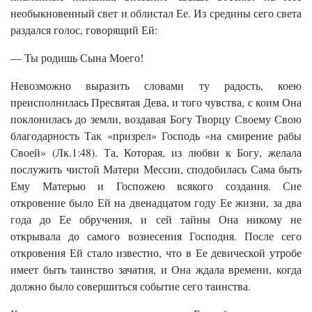
необыкновенный свет и облистал Ее. Из средины сего света
раздался голос, говорящий Ей:
— Ты родишь Сына Моего!
Невозможно выразить словами ту радость, коею
преисполнилась Пресвятая Дева, и того чувства, с коим Она
поклонилась до земли, воздавая Богу Творцу Своему Свою
благодарность Так «призрел» Господь «на смирение рабы
Своей» (Лк.1:48). Та, Которая, из любви к Богу, желала
послужить чистой Матери Мессии, сподобилась Сама быть
Ему Матерью и Госпожею всякого создания. Сие
откровение было Ей на двенадцатом году Ее жизни, за два
года до Ее обручения, и сей тайны Она никому не
открывала до самого вознесения Господня. После сего
откровения Ей стало известно, что в Ее девической утробе
имеет быть таинство зачатия, и Она ждала времени, когда
должно было совершиться событие сего таинства.