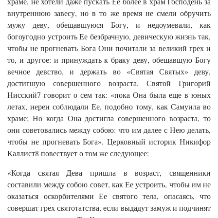
храме, не хотели даже пускать Ее более в храм Господень за
внутреннюю завесу, но в то же время не смели обручить
мужу деву, обещавшуюся Богу, и недоумевали, как
богоугодно устроить Ее безбрачную, девическую жизнь так,
чтобы не прогневать Бога Они почитали за великий грех и
то, и другое: и принуждать к браку деву, обещавшую Богу
вечное девство, и держать во «Святая Святых» деву,
достигшую совершенного возраста. Святой Григорий
Нисский7 говорит о сем так: «пока Она была еще в юных
летах, иереи соблюдали Ее, подобно тому, как Самуила во
храме; Но когда Она достигла совершенного возраста, то
они советовались между собою: что им далее с Нею делать,
чтобы не прогневать Бога». Церковный историк Никифор
Каллист8 повествует о том же следующее:
«Когда святая Дева пришла в возраст, священники
составили между собою совет, как Ее устроить, чтобы им не
оказаться оскорбителями Ее святого тела, опасаясь, что
совершат грех святотатства, если выдадут замуж и подчинят