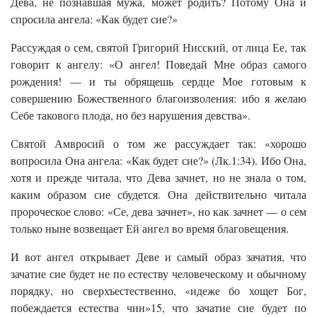
Дева, не познавшая мужа, может родить? Потому Она и
спросила ангела: «Как будет сие?»
Рассуждая о сем, святой Григорий Нисский, от лица Ее, так
говорит к ангелу: «О ангел! Поведай Мне образ самого
рождения! — и ты обрящешь сердце Мое готовым к
совершению Божественного благоизволения: ибо я желаю
Себе такового плода, но без нарушения девства».
Святой Амвросий о том же рассуждает так: «хорошо
вопросила Она ангела: «Как будет сие?» (Лк.1:34). Ибо Она,
хотя и прежде читала, что Дева зачнет, но не знала о том,
каким образом сие сбудется. Она действительно читала
пророческое слово: «Се, дева зачнет», но как зачнет — о сем
только ныне возвещает Ей ангел во время благовещения.
И вот ангел открывает Деве и самый образ зачатия, что
зачатие сие будет не по естеству человеческому и обычному
порядку, но сверхъестественно, «идеже бо хощет Бог,
побеждается естества чин»15, что зачатие сие будет по