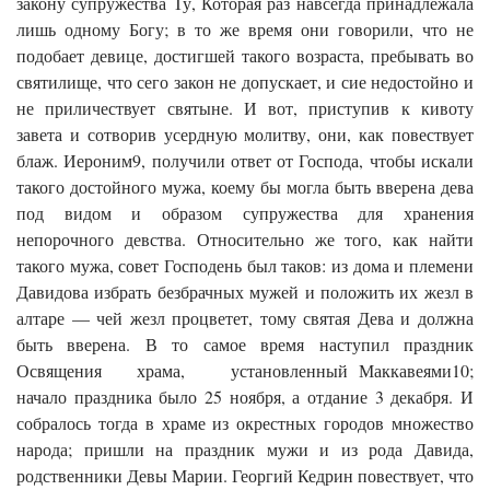
закону супружества Ту, Которая раз навсегда принадлежала
лишь одному Богу; в то же время они говорили, что не
подобает девице, достигшей такого возраста, пребывать во
святилище, что сего закон не допускает, и сие недостойно и
не приличествует святыне. И вот, приступив к кивоту
завета и сотворив усердную молитву, они, как повествует
блаж. Иероним9, получили ответ от Господа, чтобы искали
такого достойного мужа, коему бы могла быть вверена дева
под видом и образом супружества для хранения
непорочного девства. Относительно же того, как найти
такого мужа, совет Господень был таков: из дома и племени
Давидова избрать безбрачных мужей и положить их жезл в
алтаре — чей жезл процветет, тому святая Дева и должна
быть вверена. В то самое время наступил праздник
Освящения храма, установленный Маккавеями10;
начало праздника было 25 ноября, а отдание 3 декабря. И
собралось тогда в храме из окрестных городов множество
народа; пришли на праздник мужи и из рода Давида,
родственники Девы Марии. Георгий Кедрин повествует, что