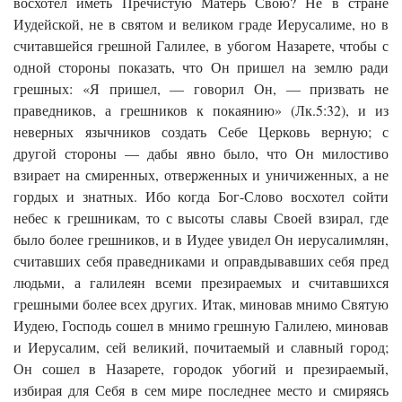
восхотел иметь Пречистую Матерь Свою? Не в стране
Иудейской, не в святом и великом граде Иерусалиме, но в
считавшейся грешной Галилее, в убогом Назарете, чтобы с
одной стороны показать, что Он пришел на землю ради
грешных: «Я пришел, — говорил Он, — призвать не
праведников, а грешников к покаянию» (Лк.5:32), и из
неверных язычников создать Себе Церковь верную; с
другой стороны — дабы явно было, что Он милостиво
взирает на смиренных, отверженных и уничиженных, а не
гордых и знатных. Ибо когда Бог-Слово восхотел сойти
небес к грешникам, то с высоты славы Своей взирал, где
было более грешников, и в Иудее увидел Он иерусалимлян,
считавших себя праведниками и оправдывавших себя пред
людьми, а галилеян всеми презираемых и считавшихся
грешными более всех других. Итак, миновав мнимо Святую
Иудею, Господь сошел в мнимо грешную Галилею, миновав
и Иерусалим, сей великий, почитаемый и славный город;
Он сошел в Назарете, городок убогий и презираемый,
избирая для Себя в сем мире последнее место и смиряясь