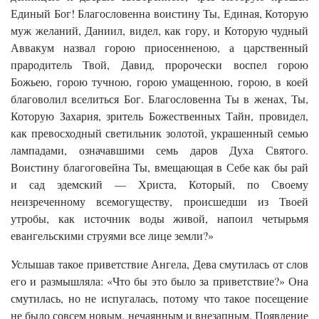
Единый Бог! Благословенна воистину Ты, Единая, Которую
муж желаний, Даниил, видел, как гору, и Которую чудный
Аввакум назвал горою приосенненою, а царственный
прародитель Твой, Давид, пророчески воспел горою
Божьею, горою тучною, горою умащенною, горою, в коей
благоволил вселиться Бог. Благословенна Ты в женах, Ты,
Которую Захария, зритель Божественных Тайн, провидел,
как превосходный светильник золотой, украшенный семью
лампадами, означавшими семь даров Духа Святого.
Воистину благоговейна Ты, вмещающая в Себе как бы рай
и сад эдемский — Христа, Который, по Своему
неизреченному всемогуществу, происшедши из Твоей
утробы, как источник воды живой, напоил четырьмя
евангельскими струями все лице земли?»
Услышав такое приветствие Ангела, Дева смутилась от слов
его и размышляла: «Что бы это было за приветствие?» Она
смутилась, но не испугалась, потому что такое посещение
не было совсем новым, нечаянным и внезапным. Появление