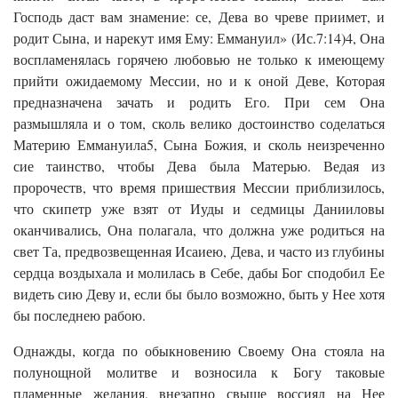
Господь даст вам знамение: се, Дева во чреве приимет, и
родит Сына, и нарекут имя Ему: Еммануил» (Ис.7:14)4, Она
воспламенялась горячею любовью не только к имеющему
прийти ожидаемому Мессии, но и к оной Деве, Которая
предназначена зачать и родить Его. При сем Она
размышляла и о том, сколь велико достоинство соделаться
Материю Еммануила5, Сына Божия, и сколь неизреченно
сие таинство, чтобы Дева была Матерью. Ведая из
пророчеств, что время пришествия Мессии приблизилось,
что скипетр уже взят от Иуды и седмицы Данииловы
оканчивались, Она полагала, что должна уже родиться на
свет Та, предвозвещенная Исаиею, Дева, и часто из глубины
сердца воздыхала и молилась в Себе, дабы Бог сподобил Ее
видеть сию Деву и, если бы было возможно, быть у Нее хотя
бы последнею рабою.
Однажды, когда по обыкновению Своему Она стояла на
полунощной молитве и возносила к Богу таковые
пламенные желания, внезапно свыше воссиял на Нее