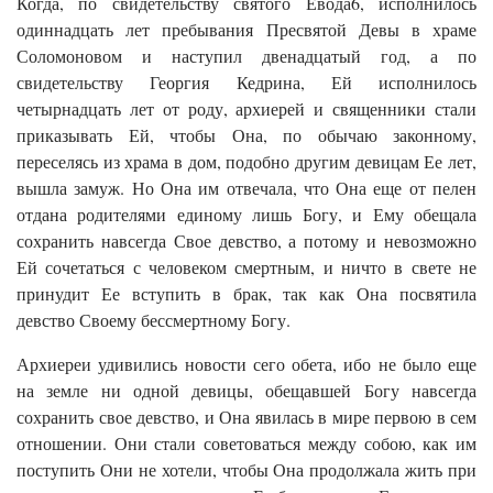
Когда, по свидетельству святого Евода6, исполнилось
одиннадцать лет пребывания Пресвятой Девы в храме
Соломоновом и наступил двенадцатый год, а по
свидетельству Георгия Кедрина, Ей исполнилось
четырнадцать лет от роду, архиерей и священники стали
приказывать Ей, чтобы Она, по обычаю законному,
переселясь из храма в дом, подобно другим девицам Ее лет,
вышла замуж. Но Она им отвечала, что Она еще от пелен
отдана родителями единому лишь Богу, и Ему обещала
сохранить навсегда Свое девство, а потому и невозможно
Ей сочетаться с человеком смертным, и ничто в свете не
принудит Ее вступить в брак, так как Она посвятила
девство Своему бессмертному Богу.
Архиереи удивились новости сего обета, ибо не было еще
на земле ни одной девицы, обещавшей Богу навсегда
сохранить свое девство, и Она явилась в мире первою в сем
отношении. Они стали советоваться между собою, как им
поступить Они не хотели, чтобы Она продолжала жить при