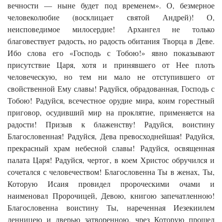
вечности — ныне будет под временем». О, безмерное
человеколюбие (восклицает святой Андрей)! О,
неисповедимое милосердие! Архангел не только
благовествует радость, но радость обитания Творца в Деве.
Ибо слова его «Господь с Тобою!» явно показывают
присутствие Царя, хотя и принявшего от Нее плоть
человеческую, но тем ни мало не отступившего от
свойственной Ему славы! Радуйся, обрадованная, Господь с
Тобою! Радуйся, всечестное орудие мира, коим горестный
приговор, осудивший мир на проклятие, применяется на
радости! Призыв к блаженству! Радуйся, воистину
Благословенная! Радуйся, Дева превосходнейшая! Радуйся,
прекрасный храм небесной славы! Радуйся, освященная
палата Царя! Радуйся, чертог, в коем Христос обручился и
сочетался с человечеством! Благословенна Ты в женах, Ты,
Которую Исаия провидел пророческими очами и
наименовал Пророчицей, Девою, книгою запечатленною!
Благословенна воистину Ты, нареченная Иезекиилем
денницею и дверью затворенною, чрез Которую прошел