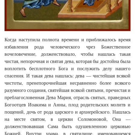
Когда наступила полнота времени и приближалось время
избавления рода человеческого чрез Божественное
вочеловечение, долженствовало, чтобы нашлась такая
чистая, непорочная и святая дева, которая бы достойна была
воплотить бесплотного Бога и послужить делу нашего
спасения. И такая дева нашлась: дева — чистейшая всякой
чистоты, пренепорочнейшая несравненно более всякого
разумного создания, святейшая всякой святыни, пречистая и
преблагословенная Дева Мария, отрасль святых, праведных
Богоотцев Иоакима и Анны, плод родительских молитв и
пощений, дочь от рода царского и архиерейского. Нашлась
на месте святом, в церкви Соломоновой, Она —
долженствовавшая Сама быть одушевленною церковью
Божией. Внутри храма, в святилище, именовавшемся