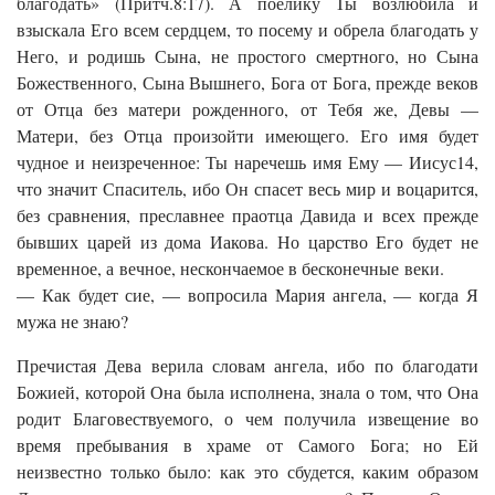
благодать» (Притч.8:17). А поелику Ты возлюбила и
взыскала Его всем сердцем, то посему и обрела благодать у
Него, и родишь Сына, не простого смертного, но Сына
Божественного, Сына Вышнего, Бога от Бога, прежде веков
от Отца без матери рожденного, от Тебя же, Девы —
Матери, без Отца произойти имеющего. Его имя будет
чудное и неизреченное: Ты наречешь имя Ему — Иисус14,
что значит Спаситель, ибо Он спасет весь мир и воцарится,
без сравнения, преславнее праотца Давида и всех прежде
бывших царей из дома Иакова. Но царство Его будет не
временное, а вечное, нескончаемое в бесконечные веки.
— Как будет сие, — вопросила Мария ангела, — когда Я
мужа не знаю?
Пречистая Дева верила словам ангела, ибо по благодати
Божией, которой Она была исполнена, знала о том, что Она
родит Благовествуемого, о чем получила извещение во
время пребывания в храме от Самого Бога; но Ей
неизвестно только было: как это сбудется, каким образом