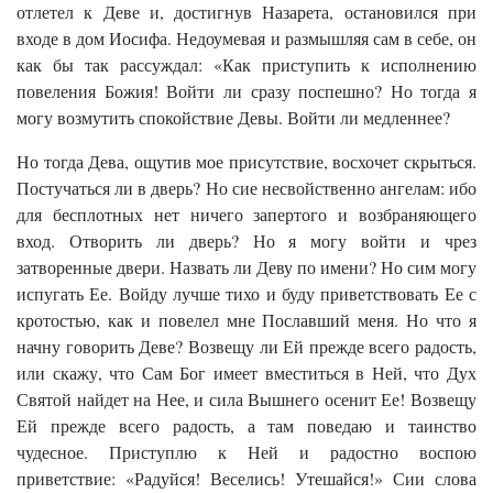
отлетел к Деве и, достигнув Назарета, остановился при
входе в дом Иосифа. Недоумевая и размышляя сам в себе, он
как бы так рассуждал: «Как приступить к исполнению
повеления Божия! Войти ли сразу поспешно? Но тогда я
могу возмутить спокойствие Девы. Войти ли медленнее?
Но тогда Дева, ощутив мое присутствие, восхочет скрыться.
Постучаться ли в дверь? Но сие несвойственно ангелам: ибо
для бесплотных нет ничего запертого и возбраняющего
вход. Отворить ли дверь? Но я могу войти и чрез
затворенные двери. Назвать ли Деву по имени? Но сим могу
испугать Ее. Войду лучше тихо и буду приветствовать Ее с
кротостью, как и повелел мне Пославший меня. Но что я
начну говорить Деве? Возвещу ли Ей прежде всего радость,
или скажу, что Сам Бог имеет вместиться в Ней, что Дух
Святой найдет на Нее, и сила Вышнего осенит Ее! Возвещу
Ей прежде всего радость, а там поведаю и таинство
чудесное. Приступлю к Ней и радостно воспою
приветствие: «Радуйся! Веселись! Утешайся!» Сии слова