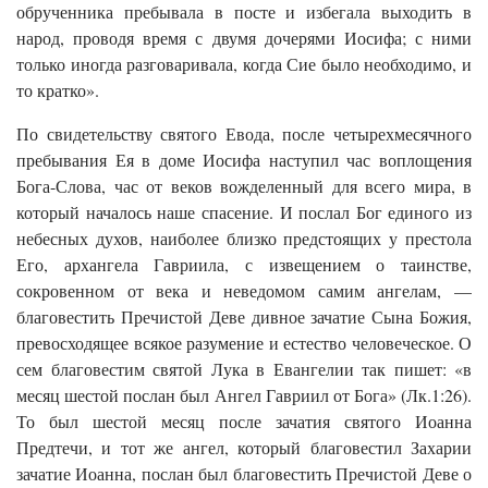
обрученника пребывала в посте и избегала выходить в
народ, проводя время с двумя дочерями Иосифа; с ними
только иногда разговаривала, когда Сие было необходимо, и
то кратко».
По свидетельству святого Евода, после четырехмесячного
пребывания Ея в доме Иосифа наступил час воплощения
Бога-Слова, час от веков вожделенный для всего мира, в
который началось наше спасение. И послал Бог единого из
небесных духов, наиболее близко предстоящих у престола
Его, архангела Гавриила, с извещением о таинстве,
сокровенном от века и неведомом самим ангелам, —
благовестить Пречистой Деве дивное зачатие Сына Божия,
превосходящее всякое разумение и естество человеческое. О
сем благовестим святой Лука в Евангелии так пишет: «в
месяц шестой послан был Ангел Гавриил от Бога» (Лк.1:26).
То был шестой месяц после зачатия святого Иоанна
Предтечи, и тот же ангел, который благовестил Захарии
зачатие Иоанна, послан был благовестить Пречистой Деве о