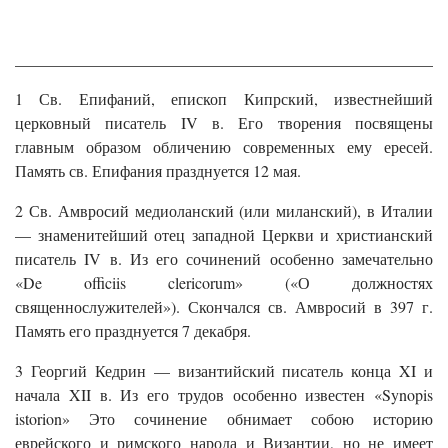
______________________________________________________
1 Св. Епифаний, епископ Кипрский, известнейший
церковный писатель IV в. Его творения посвящены
главным образом обличению современных ему ересей.
Память св. Епифания празднуется 12 мая.
2 Св. Амвросий медиоланский (или миланский), в Италии
— знаменитейший отец западной Церкви и христианский
писатель IV в. Из его сочинений особенно замечательно
«De officiis clericorum» («О должностях
священнослужителей»). Скончался св. Амвросий в 397 г.
Память его празднуется 7 декабря.
3 Георгий Кедрин — византийский писатель конца XI и
начала XII в. Из его трудов особенно известен «Synopis
istorion» Это сочинение обнимает собою историю
еврейского и римского народа и Византии, но не имеет