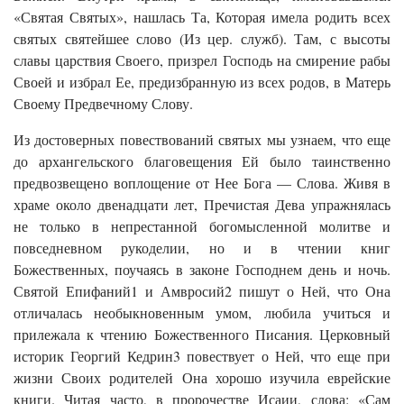
«Святая Святых», нашлась Та, Которая имела родить всех
святых святейшее слово (Из цер. служб). Там, с высоты
славы царствия Своего, призрел Господь на смирение рабы
Своей и избрал Ее, предизбранную из всех родов, в Матерь
Своему Предвечному Слову.
Из достоверных повествований святых мы узнаем, что еще
до архангельского благовещения Ей было таинственно
предвозвещено воплощение от Нее Бога — Слова. Живя в
храме около двенадцати лет, Пречистая Дева упражнялась
не только в непрестанной богомысленной молитве и
повседневном рукоделии, но и в чтении книг
Божественных, поучаясь в законе Господнем день и ночь.
Святой Епифаний1 и Амвросий2 пишут о Ней, что Она
отличалась необыкновенным умом, любила учиться и
прилежала к чтению Божественного Писания. Церковный
историк Георгий Кедрин3 повествует о Ней, что еще при
жизни Своих родителей Она хорошо изучила еврейские
книги. Читая часто, в пророчестве Исаии, слова: «Сам