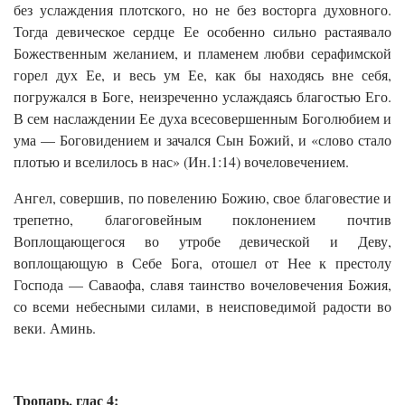
без услаждения плотского, но не без восторга духовного.
Тогда девическое сердце Ее особенно сильно растаявало
Божественным желанием, и пламенем любви серафимской
горел дух Ее, и весь ум Ее, как бы находясь вне себя,
погружался в Боге, неизреченно услаждаясь благостью Его.
В сем наслаждении Ее духа всесовершенным Боголюбием и
ума — Боговидением и зачался Сын Божий, и «слово стало
плотью и вселилось в нас» (Ин.1:14) вочеловечением.
Ангел, совершив, по повелению Божию, свое благовестие и
трепетно, благоговейным поклонением почтив
Воплощающегося во утробе девической и Деву,
воплощающую в Себе Бога, отошел от Нее к престолу
Господа — Саваофа, славя таинство вочеловечения Божия,
со всеми небесными силами, в неисповедимой радости во
веки. Аминь.
Тропарь, глас 4: