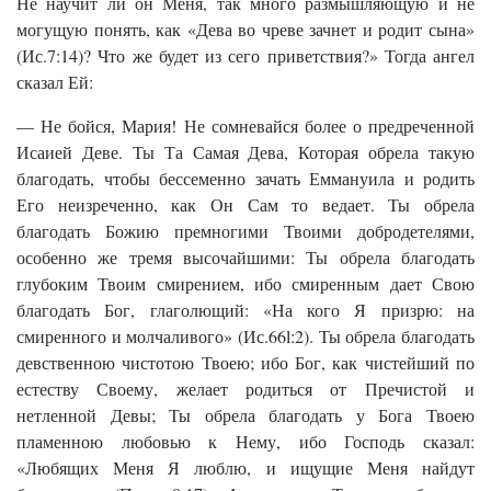
Не научит ли он Меня, так много размышляющую и не
могущую понять, как «Дева во чреве зачнет и родит сына»
(Ис.7:14)? Что же будет из сего приветствия?» Тогда ангел
сказал Ей:
— Не бойся, Мария! Не сомневайся более о предреченной
Исаией Деве. Ты Та Самая Дева, Которая обрела такую
благодать, чтобы бессеменно зачать Еммануила и родить
Его неизреченно, как Он Сам то ведает. Ты обрела
благодать Божию премногими Твоими добродетелями,
особенно же тремя высочайшими: Ты обрела благодать
глубоким Твоим смирением, ибо смиренным дает Свою
благодать Бог, глаголющий: «На кого Я призрю: на
смиренного и молчаливого» (Ис.66l:2). Ты обрела благодать
девственною чистотою Твоею; ибо Бог, как чистейший по
естеству Своему, желает родиться от Пречистой и
нетленной Девы; Ты обрела благодать у Бога Твоею
пламенною любовью к Нему, ибо Господь сказал:
«Любящих Меня Я люблю, и ищущие Меня найдут