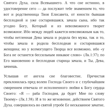
Святого Духа, сила Всевышнего. А что сие истинно, в
удостоверение сего — да послужит тебе знамением то, что
вот и родственница Твоя Елисавета, от юности бывшая
бесплодной и уже состарившаяся, зачала сына, ибо так
угодно Богу, Который и из невозможного творит
возможное. Ибо между людей кажется невозможным как то,
чтобы нетленная Дева зачала и родила без мужа, так и то,
чтобы зачала и родила бесплодная и состарившаяся
женщина; но у всемогущего Творца все возможно, ибо «у
Бога не останется бессильным никакое слово» (Лк.1:37); по
Его мановению и бесплодная старица зачала, и Ты, Дева,
зачнешь.
Услышав от ангела сие благовестие, Пречистая
преклонилась пред волею Господа Своего и с глубочайшим
смирением отвечала от исполненного любви к Богу сердца
Своего: «Я — раба Господня, да будет Мне по слову
Твоему» (Лк.1:38). И в то же мгновение, действием Святого
Духа, совершилось во святой утробе Ее несказанное зачатие,