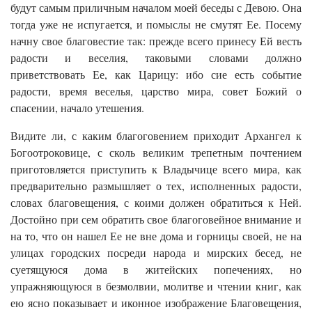
будут самым приличным началом моей беседы с Девою. Она
тогда уже не испугается, и помыслы не смутят Ее. Посему
начну свое благовестие так: прежде всего принесу Ей весть
радости и веселия, таковыми словами должно
приветствовать Ее, как Царицу: ибо сие есть событие
радости, время веселья, царство мира, совет Божий о
спасении, начало утешения.
Видите ли, с каким благоговением приходит Архангел к
Богоотроковице, с сколь великим трепетным почтением
приготовляется приступить к Владычице всего мира, как
предварительно размышляет о тех, исполненных радости,
словах благовещения, с коими должен обратиться к Ней.
Достойно при сем обратить свое благоговейное внимание и
на то, что он нашел Ее не вне дома и горницы своей, не на
улицах городских посреди народа и мирских бесед, не
суетящуюся дома в житейских попечениях, но
упражняющуюся в безмолвии, молитве и чтении книг, как
ею ясно показывает и иконное изображение Благовещения,