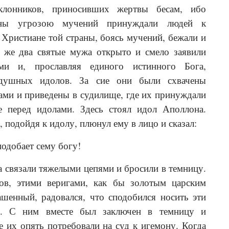
клонников, приносивших жертвы бесам, ибо
аны угрозою мучений принуждали людей к
Христиане той страны, боясь мучений, бежали и
и же два святые мужа открыто и смело заявили
ами и, прославляя единого истинного Бога,
здушных идолов. За сие они были схвачены
ми и приведены в судилище, где их принуждали
е перед идолами. Здесь стоял идол Аполлона.
 подойдя к идолу, плюнул ему в лицо и сказал:
подобает сему богу!
а связали тяжелыми цепями и бросили в темницу.
в, этими веригами, как бы золотым царским
шенный, радовался, что сподобился носить эти
а. С ним вместе был заключен в темницу и
е их опять потребовали на суд к игемону. Когда