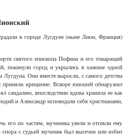
Лионский
адали в городе Лугдуне (ныне Лион, Франция)
ерти святого епископа Пофина и его товарищей
ий, покинули город и укрылись в хижине одной
Лугдуна. Они вместе выросли, с самого детства
и приняли крещение. Вскоре юношей обнаружил
ял сандалию, впоследствии вдова хранила ее как
подий и Александр исповедали себя христианами,
ь его по частям, мученика увели и отсекли ему
о спора с судьей мученик был высечен или избит