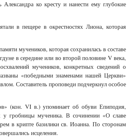
ь Александра ко кресту и нанести ему глубокие
ятали в пещере в окрестностях Лиона, которая
амяти мучеников, которая сохранилась в составе
гдуне в середине или во второй половине V века,
восхвалений мучеников, конкретных сведений о
названы «победными знаменами нашей Церкви»
 Павлом. Составитель проповеди подчеркнул особое
в» (кон. VI в.) упоминает об обуви Епиподия,
х у гробницы мученика. В сочинении «О славе
рем в крипте базилики св. Иоанна. По сторонам
овершались исцеления.