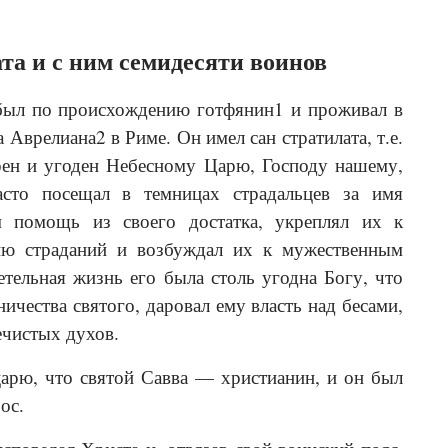
а и с ним семидесяти воинов
был по происхождению готфянин1 и проживал в
 Аврелиана2 в Риме. Он имел сан стратилата, т.е.
рен и угоден Небесному Царю, Господу нашему,
сто посещал в темницах страдальцев за имя
м помощь из своего достатка, укреплял их к
ию страданий и возбуждал их к мужественным
етельная жизнь его была столь угодна Богу, что
ничества святого, даровал ему власть над бесами,
ечистых духов.
арю, что святой Савва — христианин, и он был
ос.