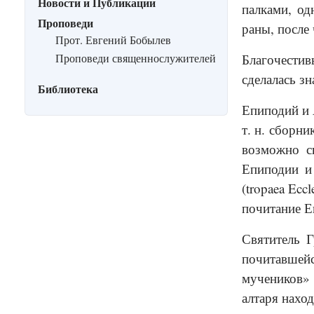
Новости и Публикации
палками, од
Проповеди
раны, после
Прот. Евгений Бобылев
Проповеди священнослужителей
Благочестив
сделалась з
Библиотека
Епиподий и 
т. н. сборн
возможно св
Епиподии и
(tropaea Ecc
почитание Е
Святитель Г
почитавшей
мучеников» 
алтаря нахо