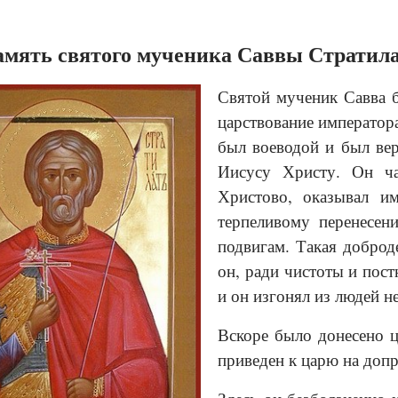
мять святого мученика Саввы Стратилат
Святой мученик Савва 
царствование императора
был воеводой и был ве
Иисусу Христу. Он ча
Христово, оказывал и
терпеливому перенесен
подвигам. Такая доброд
он, ради чистоты и пост
и он изгонял из людей н
Вскоре было донесено ц
приведен к царю на допр