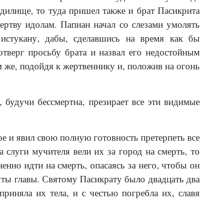
удилище, то туда пришел также и брат Пасикрита
ртву идолам. Папиан начал со слезами умолять
 истукану, дабы, сделавшись на время как бы
тверг просьбу брата и назвал его недостойным
ам же, подойдя к жертвеннику и, положив на огонь
, будучи бессмертна, презирает все эти видимые
е и явил свою полную готовность претерпеть все
 слуги мучителя вели их за город на смерть, то
енно идти на смерть, опасаясь за него, чтобы он
ты главы. Святому Пасикрату было двадцать два
риняла их тела, и с честью погребла их, славя