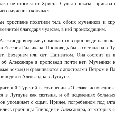
нако не отрекся от Христа. Судья приказал привязат
 чего мученик скончался.
ые христиане похитили тела обоих мучеников и спр
наменитой благодаря чудесам, в ней происходящим.
Александр впервые упоминаются в проповеди на день п
ика Евсевия Галликана. Проповедь была составлена в Лу
т. Евхерием или свт. Патиентом. Она состоит из 
 об Александре в проповеди почти нет. Мученики 
lesiae nostrae) и сравниваются с апостолами Петром и
пиподия и Александра в Лугдуне.
ригорий Турский в сочинении «О славе исповеднико
ся в Лугдуне как святыня, и об исцелениях больны
он упоминает о сщмч. Иринее, погребенном под алта
дились гробницы Епиподия и Александра, от которых с