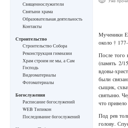
Уже прочи
Священнослужители
Святыни храма
Образовательная деятельность
Контакты
Мученики Е
Строительство
около † 177
Строительство Собора
Реконструкция гимназии
После того 
Храм строим не мы, а Сам
(память 2/1
Господь
вдовы-христ
Видеоматериалы
были связа
Фотоматериалы
сыщик, схва
Богослужения
святыню. Че
Расписание богослужений
что привело
WEB Типикон
Под рев тол
Последование богослужений
голову. Спу