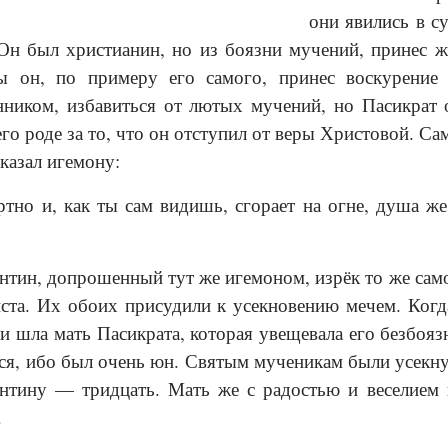
они явились в с
н был христианин, но из боязни мучений, принес же
бы он, по примеру его самого, принес воскурение
ником, избавиться от лютых мучений, но Пасикрат о
его роде за то, что он отступил от веры Христовой. С
казал игемону:
тно и, как ты сам видишь, сгорает на огне, душа же
нтин, допрошенный тут же игемоном, изрёк то же само
ста. Их обоих присудили к усекновению мечем. Когда
ми шла мать Пасикрата, которая увещевала его безбоязн
ся, ибо был очень юн. Святым мученикам были усекну
ентину — тридцать. Мать же с радостью и веселием п
.