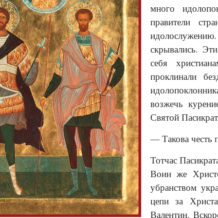
много идолопо
правители стр
идолослужению. 
скрывались. Эт
себя христиан
проклинали бе
идолопоклонника
возжечь курени
Святой Пасикрат,
— Такова честь 
Тотчас Пасикрат
Воин же Христо
убранством укра
цепи за Христ
Валентин. Вскор