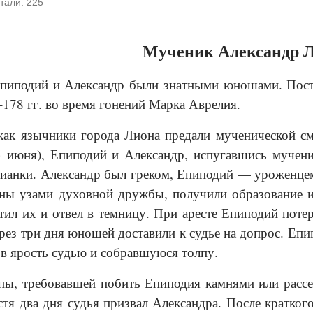
тали:
225
Мученик Александр 
пиподий и Александр были знатными юношами. Постр
–178 гг. во время гонений Марка Аврелия.
как язычники города Лиона предали мученической см
5 июня), Епиподий и Александр, испугавшись мучен
ианки. Александр был греком, Епиподий — уроженцем 
нны узами духовной дружбы, получили образование 
тил их и отвел в темницу. При аресте Епиподий потер
рез три дня юношей доставили к судье на допрос. Епи
 в ярость судью и собравшуюся толпу.
пы, требовавшей побить Епиподия камнями или рассеч
стя два дня судья призвал Александра. После кратког