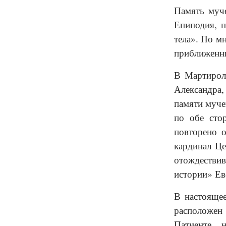
Память муче
Епиподия, п
тела». По м
приближенны
В Мартироло
Александра,
памяти муче
по обе стор
повторено 
кардинал Це
отождестви
истории» Ев
В настоящее
расположен 
Патиенте, 