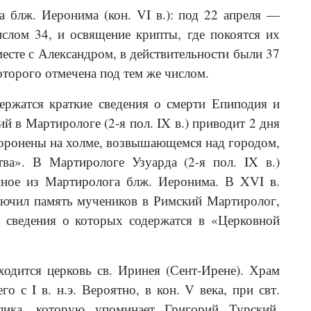
 блж. Иеронима (кон. VI в.): под 22 апреля —
слом 34, и освящение крипты, где покоятся их
месте с Александром, в действительности были 37
торого отмечена под тем же числом.
ержатся краткие сведения о смерти Епиподия и
й в Мартирологе (2-я пол. IX в.) приводит 2 дня
охоронены на холме, возвышающемся над городом,
тва». В Мартирологе Узуарда (2-я пол. IX в.)
нное из Мартиролога блж. Иеронима. В XVI в.
лючил память мучеников в Римский Мартиролог,
 сведения о которых содержатся в «Церковной
ходится церковь св. Иринея (Сент-Ирене). Храм
 с I в. н.э. Вероятно, в кон. V века, при свт.
лика, которую упоминает Григорий Турский.