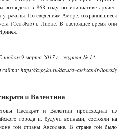
а возведена в 868 году по инициативе архиеп.
ых утрачены. По сведениям Аморе, сохранившиеся
уста (Сен-Жю) в Лионе. В настоящее время они
Иринея.
Синодом 9 марта 2017 г., журнал № 14.
айта: https://azbyka.ru/days/sv-aleksandr-lionskiy
сикрата и Валентина
товы Пасикрат и Валентин происходили из
йского города и, будучи воинами, состояли на
моне той страны Авсолане. В стране той было