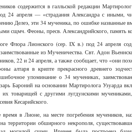
ников содержится в галльской редакции Мартиролога
од 24 апреля — «страдания Александра с иными, чи
нению Делеэ, эти 34 мученика, по ошибке названные в
ми сщмч. Феоны, пресв. Александрийского, память ко
ге Флора Лионского (сер. IX в.) под 24 апреля сод
 заимствованные из Мученичества. Свт. Адон Вьеннски
ников, 22 и 24 апреля, а также сообщает, что «они п
оны алтаря в крипте прекрасного древнего зодчес
ошибочное упоминание о 34 мучениках, заимствова
зарь Бароний на основании Мартиролога Узуарда вк
в их товарищей с другими лугдунскими мучениками,
севия Кесарийского.
 время в Лионе, на месте погребения мучеников, на
на территории обширного некрополя, существовавшего
над могилой сщмч. Иринея была построена бази