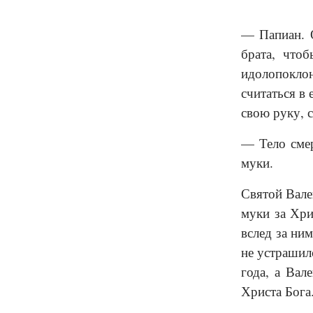
— Папиан. О
брата, что
идолопоклон
считаться в 
свою руку, с
— Тело смер
муки.
Святой Вале
муки за Хри
вслед за ни
не устрашил
года, а Вал
Христа Бога