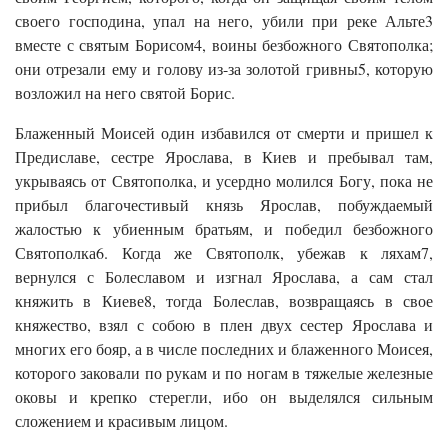
своего господина, упал на него, убили при реке Альте3
вместе с святым Борисом4, воины безбожного Святополка;
они отрезали ему и голову из-за золотой гривны5, которую
возложил на него святой Борис.
Блаженный Моисей один избавился от смерти и пришел к
Предиславе, сестре Ярослава, в Киев и пребывал там,
укрываясь от Святополка, и усердно молился Богу, пока не
прибыл благочестивый князь Ярослав, побуждаемый
жалостью к убиенным братьям, и победил безбожного
Святополка6. Когда же Святополк, убежав к ляхам7,
вернулся с Болеславом и изгнал Ярослава, а сам стал
княжить в Киеве8, тогда Болеслав, возвращаясь в свое
княжество, взял с собою в плен двух сестер Ярослава и
многих его бояр, а в числе последних и блаженного Моисея,
которого заковали по рукам и по ногам в тяжелые железные
оковы и крепко стерегли, ибо он выделялся сильным
сложением и красивым лицом.