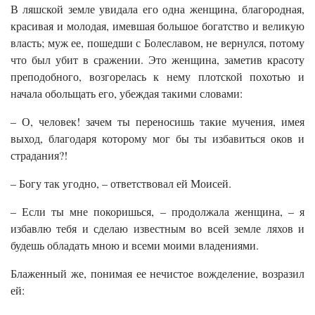
В ляшской земле увидала его одна женщина, благородная,
красивая и молодая, имевшая большое богатство и великую
власть; муж ее, пошедши с Болеславом, не вернулся, потому
что был убит в сражении. Это женщина, заметив красоту
преподобного, возгорелась к нему плотской похотью и
начала обольщать его, убеждая такими словами:
– О, человек! зачем ты переносишь такие мучения, имея
выход, благодаря которому мог бы ты избавиться оков и
страдания?!
– Богу так угодно, – ответствовал ей Моисей.
– Если ты мне покоришься, – продолжала женщина, – я
избавлю тебя и сделаю известным во всей земле ляхов и
будешь обладать мною и всеми моими владениями.
Блаженный же, понимая ее нечистое вожделение, возразил
ей: