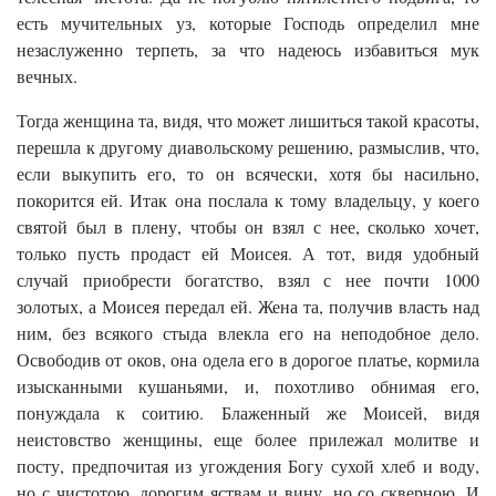
есть мучительных уз, которые Господь определил мне
незаслуженно терпеть, за что надеюсь избавиться мук
вечных.
Тогда женщина та, видя, что может лишиться такой красоты,
перешла к другому диавольскому решению, размыслив, что,
если выкупить его, то он всячески, хотя бы насильно,
покорится ей. Итак она послала к тому владельцу, у коего
святой был в плену, чтобы он взял с нее, сколько хочет,
только пусть продаст ей Моисея. А тот, видя удобный
случай приобрести богатство, взял с нее почти 1000
золотых, а Моисея передал ей. Жена та, получив власть над
ним, без всякого стыда влекла его на неподобное дело.
Освободив от оков, она одела его в дорогое платье, кормила
изысканными кушаньями, и, похотливо обнимая его,
понуждала к соитию. Блаженный же Моисей, видя
неистовство женщины, еще более прилежал молитве и
посту, предпочитая из угождения Богу сухой хлеб и воду,
но с чистотою, дорогим яствам и вину, но со скверною. И