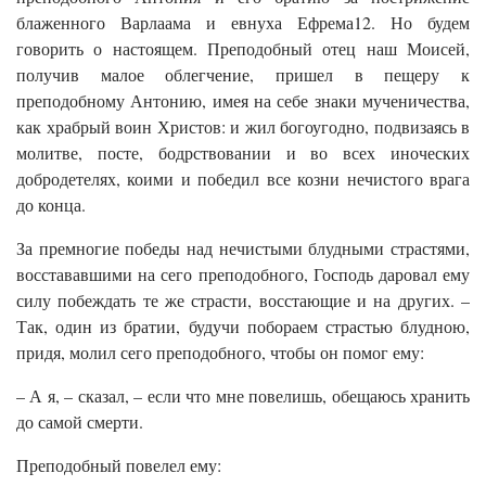
блаженного Варлаама и евнуха Ефрема12. Но будем
говорить о настоящем. Преподобный отец наш Моисей,
получив малое облегчение, пришел в пещеру к
преподобному Антонию, имея на себе знаки мученичества,
как храбрый воин Христов: и жил богоугодно, подвизаясь в
молитве, посте, бодрствовании и во всех иноческих
добродетелях, коими и победил все козни нечистого врага
до конца.
За премногие победы над нечистыми блудными страстями,
восстававшими на сего преподобного, Господь даровал ему
силу побеждать те же страсти, восстающие и на других. –
Так, один из братии, будучи побораем страстью блудною,
придя, молил сего преподобного, чтобы он помог ему:
– А я, – сказал, – если что мне повелишь, обещаюсь хранить
до самой смерти.
Преподобный повелел ему: