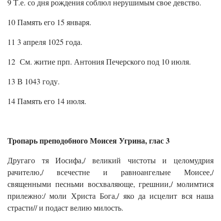
9 Т.е. со дня рождения соблюл нерушимым свое девство.
10 Память его 15 января.
11 3 апреля 1025 года.
12 См. житие прп. Антония Печерского под 10 июля.
13 В 1043 году.
14 Память его 14 июля.
Тропарь преподобного Моисея Угрина, глас 3
Другаго тя Иосифа,/ великий чистоты и целомудрия
рачителю,/ всечестне и равноангельне Моисее,/
священными песньми восхваляюще, грешнии,/ молимтися
прилежно:/ моли Христа Бога,/ яко да исцелит вся наша
страсти// и подаст велию милость.