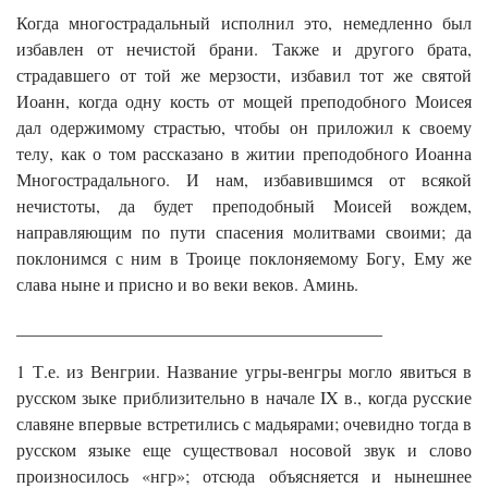
Когда многострадальный исполнил это, немедленно был
избавлен от нечистой брани. Также и другого брата,
страдавшего от той же мерзости, избавил тот же святой
Иоанн, когда одну кость от мощей преподобного Моисея
дал одержимому страстью, чтобы он приложил к своему
телу, как о том рассказано в житии преподобного Иоанна
Многострадального. И нам, избавившимся от всякой
нечистоты, да будет преподобный Моисей вождем,
направляющим по пути спасения молитвами своими; да
поклонимся с ним в Троице поклоняемому Богу, Ему же
слава ныне и присно и во веки веков. Аминь.
__________________________________________
1 Т.е. из Венгрии. Название угры-венгры могло явиться в
русском зыке приблизительно в начале IX в., когда русские
славяне впервые встретились с мадьярами; очевидно тогда в
русском языке еще существовал носовой звук и слово
произносилось «нгр»; отсюда объясняется и нынешнее