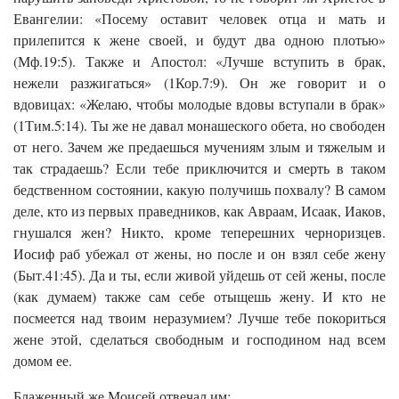
Евангелии: «Посему оставит человек отца и мать и
прилепится к жене своей, и будут два одною плотью»
(Мф.19:5). Также и Апостол: «Лучше вступить в брак,
нежели разжигаться» (1Кор.7:9). Он же говорит и о
вдовицах: «Желаю, чтобы молодые вдовы вступали в брак»
(1Тим.5:14). Ты же не давал монашеского обета, но свободен
от него. Зачем же предаешься мучениям злым и тяжелым и
так страдаешь? Если тебе приключится и смерть в таком
бедственном состоянии, какую получишь похвалу? В самом
деле, кто из первых праведников, как Авраам, Исаак, Иаков,
гнушался жен? Никто, кроме теперешних черноризцев.
Иосиф раб убежал от жены, но после и он взял себе жену
(Быт.41:45). Да и ты, если живой уйдешь от сей жены, после
(как думаем) также сам себе отыщешь жену. И кто не
посмеется над твоим неразумием? Лучше тебе покориться
жене этой, сделаться свободным и господином над всем
домом ее.
Блаженный же Моисей отвечал им: