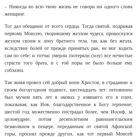
– Никогда во всю твою жизнь не говори ни одного слова
женщине.
Тот дал обещание от всего сердца. Тогда святой, подражая
первому Моисею, творившему жезлом чудеса, прикоснулся
жезлом своим к лону братнего тела, так как без жезла,
вследствие болей от прежде принятых ран, не мог ходить
сам по себе; и тотчас умерли (потеряли силу) все нечистые
страсти того брата, и с той поры не было больше ему
соблазна.
Так живя провел сей добрый воин Христов, в страдании и
своем богоугодном подвиге, шестнадцать лет: неповинно
был мучим пять лет в оковах у взявшего его в плен,
показывая, как Иов, благодарственное к Богу терпение;
шестой год мужественно пострадал более, чем Иосиф, за
целомудрие; потом десятилетним равноангельским
безмолвием в пещере, переданным от святой Афонской
горы, просиял прежде других, как тот первый Моисей