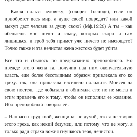
– Какая польза человеку, (говорит Господь), если он
приобретет весь мир, а душе своей повредит? или какой
выкуп даст человек за душу свою? (Мф.16:26) А ты – как
обещаешь мне почет и славу, которых скоро и сам
лишишься, и гроб тебя примет уже ничего не имеющего?
Точно также и эта нечистая жена жестоко будет убита.
Всё это и сбылось по предсказанию преподобного. Но
прежде этого жена та, получив над ним окончательную
власть, еще более бесстыдным образом привлекала его ко
греху: так, она приказала насильно положить Моисея на
свою постель, где лобызала и обнимала его; но не могла и
этим привлечь его к тому, чтобы он исполнил ее желание.
Ибо преподобный говорил ей:
– Напрасен труд твой, женщина: не думай, что я не творю
этого греха, как некий безумец, или потому, что не могу, я
только ради страха Божия гнушаюсь тебя, нечистой.