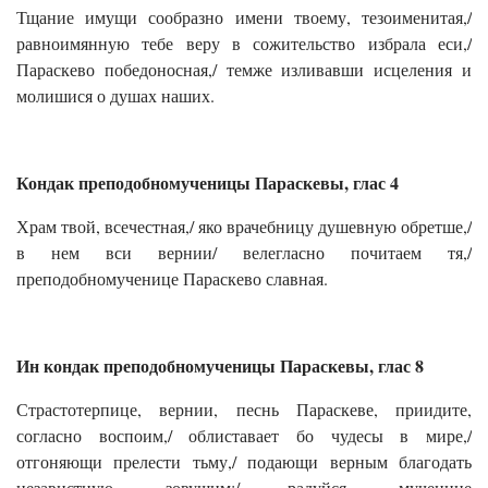
Тщание имущи сообразно имени твоему, тезоименитая,/
равноимянную тебе веру в сожительство избрала еси,/
Параскево победоносная,/ темже изливавши исцеления и
молишися о душах наших.
Кондак преподобномученицы Параскевы, глас 4
Храм твой, всечестная,/ яко врачебницу душевную обретше,/
в нем вси вернии/ велегласно почитаем тя,/
преподобномученице Параскево славная.
Ин кондак преподобномученицы Параскевы, глас 8
Страстотерпице, вернии, песнь Параскеве, приидите,
согласно воспоим,/ облиставает бо чудесы в мире,/
отгоняющи прелести тьму,/ подающи верным благодать
независтную, зовущим:/ радуйся, мученице