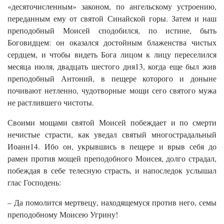
«десяточисленным» законом, по ангельскому устроению,
переданным ему от святой Синайской горы. Затем и наш
преподобный Моисей сподобился, по истине, быть
Боговидцем: он оказался достойным блаженства чистых
сердцем, и чтобы видеть Бога лицом к лицу переселился
месяца июля, двадцать шестого дня13, когда еще был жив
преподобный Антоний, в пещере которого и доныне
почивают нетленно, чудотворные мощи сего святого мужа
не растлившего чистоты.
Своими мощами святой Моисей побеждает и по смерти
нечистые страсти, как уведал святый многострадальный
Иоанн14. Ибо он, укрывшись в пещере и врыв себя до
рамен против мощей преподобного Моисея, долго страдал,
побеждая в себе телесную страсть, и напоследок услышал
глас Господень:
– Да помолится мертвецу, находящемуся против него, семы
преподобному Моисею Угрину!