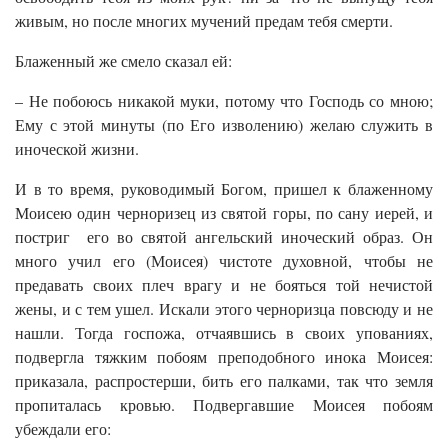
живым, но после многих мучений предам тебя смерти.
Блаженный же смело сказал ей:
– Не побоюсь никакой муки, потому что Господь со мною;
Ему с этой минуты (по Его изволению) желаю служить в
иноческой жизни.
И в то время, руководимый Богом, пришел к блаженному
Моисею один черноризец из святой горы, по сану иерей, и
постриг его во святой ангельский иноческий образ. Он
много учил его (Моисея) чистоте духовной, чтобы не
предавать своих плеч врагу и не бояться той нечистой
жены, и с тем ушел. Искали этого черноризца повсюду и не
нашли. Тогда госпожа, отчаявшись в своих упованиях,
подвергла тяжким побоям преподобного инока Моисея:
приказала, распростерши, бить его палками, так что земля
пропиталась кровью. Подвергавшие Моисея побоям
убеждали его: