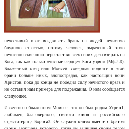
нечестивый враг воздвигать брань на людей нечистою
блудною страстью, потому человек, омраченный этою
нечистою скверною перестает во всех своих дела взирать на
Бога, так как только «чистые сердцем Бога узрят» (Мф.5:8).
Блаженный отец наш Моисей, совершая подвиги в этой
брани больше иных, злопострадал, как настоящий воин
Христов, пока до конца не победил силу нечистого врага и
не оставил нам примера для подражания. О нем сообщается
следующее.
Известно о блаженном Моисее, что он был родом Угрин1,
любимец благоверного, святого князя и российского
страстотерпца Бориса2. Он служил князю вместе с братом
своим Георгием, которого, когда он защищая своим телом