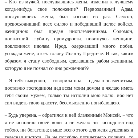
– Кто из мужей, послушавшись жены, изменил к лучшему
когда-нибудь свое положение? Первозданный Адам,
послушавшись жены, был изгнан из рая. Самсон,
превосходивший всех силою и победивший целое войско,
женщиною был предан иноплеменникам. Соломон,
постигший глубину премудрости, повинуясь женщине,
поклонился идолам. Ирод, одержавший много побед,
угождая жене, отсек голову Иоанну Предтече. И так, каким
образом я стану свободным, сделавшись рабом женщины,
которую я не познал со дня рождения?9
– Я тебя выкуплю, – говорила она, – сделаю знаменитым,
поставлю господином над всем моим домом и желаю иметь
тебя своим мужем, только ты исполни мою волю; ибо нет
сил видеть твою красоту, бессмысленно погибающею.
– Будь уверена, – обратился к ней блаженный Моисей, – что
я не исполню твоей воли и не желаю ни господства над
тобою, ни богатства; выше всего этого для меня душевная и
телесная чистота. Да не погублю пятилетнего подвига, то