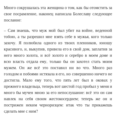
Много сокрушалась эта женщина о том, как бы отомстить за
свое посрамление, наконец написала Болеславу следующее
послание:
– Сам знаешь, что муж мой был убит на войне, веденной
тобою, а ты разрешил мне взять себе в мужья, кого только
захочу. Я полюбила одного из твоих пленников, юношу
красивого, и, выкупив, привела его в свой дом, заплатив за
него много золота, и всё золото и серебро в моем доме и
всю власть отдала ему, только бы он захотел стать моим
мужем. Он же всё это поставил ни во что. Много раз
голодом и побоями истязала я его, но совершенно ничего не
достигла. Мало ему того, что пять лет был в оковах у
прежнего владельца, теперь вот шестой год пробыл у меня и
много бы мучен мною за его непослушание: всё это он сам
навлек на себя своим жестокосердием; теперь же он и
пострижен неким черноризцем: итак что ты прикажешь
сделать мне с ним?