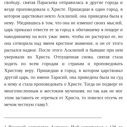
свободу, святая Параскева отправилась в другие города и
везде проповедовала о Христе. Пришедши в один город, в
котором царствовал некто Асклипий, она приведена была к
нему. Убедившись в том, что она не изменит своих мыслей,
царь приказал отвести ее за город к обитавшему в пещере и
наводившему на всех ужас змею, чтобы он растерзал ее, но
она сотворила над змеем крестное знамение, и он от этого
распался надвое. После этого Асклипий и бывшие при нем
уверовали во Христа. Отпущенная снова, святая стала
ходить по всем городам и странам и проповедовать
Христову веру. Пришедши в город, в котором царствовал
другой царь, по имени Тарасий, она приведена была на суд
к нему и стала проповедовать о Христе. Тогда он подверг ее
многочисленным и жестоким мучениям, но так как не мог
этим заставить ее отречься от Христа, то повелел отсечь ее
мечом честную главу3.
___________________________________________
1 Римский император Антонин Пий царствовал с 138 до