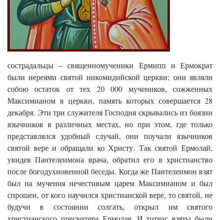
сострадальцы – священномученики Ермипп и Ермократ
были иереями святой никомидийской церкви; они являли
собою остаток от тех 20 000 мучеников, сожженных
Максимианом в церкви, память которых совершается 28
декабря. Эти три служителя Господня скрывались из боязни
язычников в различных местах, но при этом, где только
представлялся удобный случай, они поучали язычников
святой вере и обращали ко Христу. Так святой Ермолай,
увидев Пантелеимона врача, обратил его в христианство
после богодухновенной беседы. Когда же Пантелеимон взят
был на мучения нечестивым царем Максимианом и был
спрошен, от кого научился христианской вере, то святой, не
будучи в состоянии солгать, открыл им святого
христианского пресвитера Ермолая. И тотчас взяты были