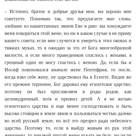
– Истинно, братие и добрые друзья мои, вы хорошо мне
советуете. Понимаю так, что предлагаете мне слова,
злейшие из нашептанных змием Еве в раю: вы понуждаете
меня покориться этой жене, но ни в каком случае я не приму
вашего совета; если мне случится и умереть в этих оковах и
тяжких муках, то я ожидаю за это от Бога многообразной
милости, и если много праведников спаслось с женами, я
грешный один не могу спастись с женою. Да, если бы и
Иосиф повиновался вначале жене Пентефрия, то после,
когда взял себе жену, не царствовал бы в Египте. Видев же
его прежнее терпение, Бог даровал ему египетское царство;
поэтому он был прославляем в роды родов, как
целомудренный, хотя и прижил детей. А я не желаю
египетского царства и еще менее господствовать и быть
высоко стоящим в земле ляхов и пользоваться честью далеко
во всей русской земле, но всё это презрел ради небесного
царства. Поэтому то, если я выйду живым из рук этой
женщины, то никакой другой жены искать не буду, но (если