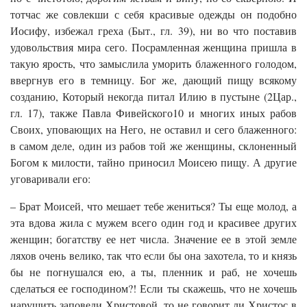
тотчас же совлекши с себя красивые одежды он подобно
Иосифу, избежал греха (Быт., гл. 39), ни во что поставив
удовольствия мира сего. Посрамленная женщина пришла в
такую ярость, что замыслила уморить блаженного голодом,
ввергнув его в темницу. Бог же, дающий пищу всякому
созданию, Который некогда питал Илию в пустыне (2Цар.,
гл. 17), также Павла Фивейского10 и многих иных рабов
Своих, уповающих на Него, не оставил и сего блаженного:
в самом деле, один из рабов той же женщины, склоненный
Богом к милости, тайно приносил Моисею пищу. А другие
уговаривали его:
– Брат Моисей, что мешает тебе жениться? Ты еще молод, а
эта вдова жила с мужем всего один год и красивее других
женщин; богатству ее нет числа. Значение ее в этой земле
ляхов очень велико, так что если бы она захотела, то и князь
бы не погнушался ею, а ты, пленник и раб, не хочешь
сделаться ее господином?! Если ты скажешь, что не хочешь
нарушить заповеди Христовой, то не говорит ли Христос в