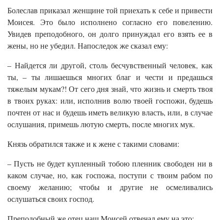
Болеслав приказал женщине той приехать к себе и привести
Моисея. Это было исполнено согласно его повелению.
Увидев преподобного, он долго принуждал его взять ее в
жены, но не убедил. Напоследок же сказал ему:
– Найдется ли другой, столь бесчувственный человек, как
ты, – ты лишаешься многих благ и чести и предашься
тяжелым мукам?! От сего дня знай, что жизнь и смерть твоя
в твоих руках: или, исполнив волю твоей госпожи, будешь
почтен от нас и будешь иметь великую власть, или, в случае
ослушания, примешь лютую смерть, после многих мук.
Князь обратился также и к жене с такими словами:
– Пусть не будет купленный тобою пленник свободен ни в
каком случае, но, как госпожа, поступи с твоим рабом по
своему желанию; чтобы и другие не осмеливались
ослушаться своих господ.
Преподобный же отец наш Моисей отвечал ему на это: