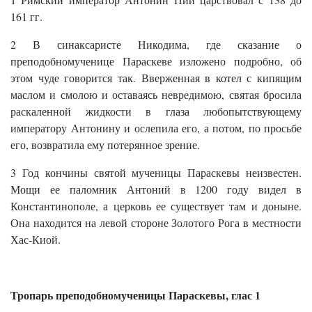
161 гг.
2 В синаксаристе Никодима, где сказание о
преподобномученице Параскеве изложено подробно, об
этом чуде говорится так. Вверженная в котел с кипящим
маслом и смолою и оставаясь невредимою, святая бросила
раскаленной жидкости в глаза любопытствующему
императору Антонину и ослепила его, а потом, по просьбе
его, возвратила ему потерянное зрение.
3 Год кончины святой мученицы Параскевы неизвестен.
Мощи ее паломник Антоний в 1200 году видел в
Константинополе, а церковь ее существует там и доныне.
Она находится на левой стороне Золотого Рога в местности
Хас-Киой.
Тропарь преподобномученицы Параскевы, глас 1