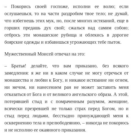
– Покорись своей госпоже, исполни ее волю; если
ослушаешься, то на части раздробим твое тело; не думай,
что избегнешь этих мук, но, после многих истязаний, еще в
горших предашь дух свой; сжалься над самим собою;
отбрось эти монашеские рубища и облекись в дорогие
боярские одежды и избавишься угрожающих тебе пыток.
Мужественный Моисей отвечал на это:
– Братья! делайте, что вам приказано, без всякого
замедления: я же ни в каком случае не могу отречься от
монашества и любви к Богу, и никакое истязание ни огнем,
ни мечом, ни нанесением ран не может заставить меня
отказаться от Бога и от великого ангельского образа. А этой,
потерявшей стыд и с помраченным разумом, женщине,
всячески презревшей не только страх перед Богом, но и
стыд перед людьми, бесстыдно принуждающей меня к
осквернению тела и прелюбодеянию, – никогда не покорюсь
и не исполню ее окаянного приказания.