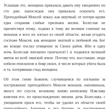
Услышав это, женщина приказала давать ему ежедневно по
сто ран; напоследок она приказала оскопить его.
Преподобный Моисей лежал, как мертвый, от потери крови
едва сохраняя слабые признаки жизни. Болеслав не
препятствуя этому, поднял к тому же великое гонение на
монахов и всех их изгнал из своей области, желая угодить
госпоже Моисея, как женщине знатной и любимой им. Бог
же вскоре послал отмщение за Своих рабов. Ибо в одну
ночь Болеслав внезапно скончался11 и поднялся великий
мятеж во всей ляшской земле. Потому что, восставши, люди
избили епископов и бояр своих, в числе которых убита была
и та, потерявшая стыд женщина.
Об этом гневе Божием, случившемся по изгнании за
пострижение преподобного Моисея монахов, напоминала,
много лет спустя, великому князю киевскому Изяславу
княгиня его, по происхождению ляхиня, дочь Болеслава, с
увещанием прося его, чтобы не удалял из области своей
преподобного Антония и его братию за пострижение