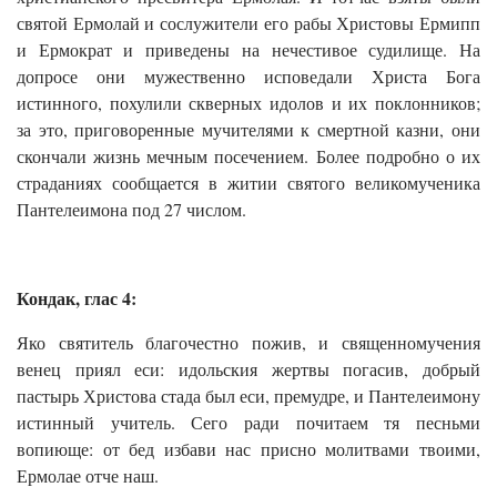
святой Ермолай и сослужители его рабы Христовы Ермипп
и Ермократ и приведены на нечестивое судилище. На
допросе они мужественно исповедали Христа Бога
истинного, похулили скверных идолов и их поклонников;
за это, приговоренные мучителями к смертной казни, они
скончали жизнь мечным посечением. Более подробно о их
страданиях сообщается в житии святого великомученика
Пантелеимона под 27 числом.
Кондак, глас 4:
Яко святитель благочестно пожив, и священномучения
венец приял еси: идольския жертвы погасив, добрый
пастырь Христова стада был еси, премудре, и Пантелеимону
истинный учитель. Сего ради почитаем тя песньми
вопиюще: от бед избави нас присно молитвами твоими,
Ермолае отче наш.