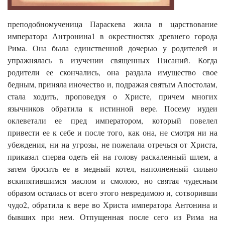
преподобномученица Параскева жила в царствование
императора Антронина1 в окрестностях древнего города
Рима. Она была единственной дочерью у родителей и
упражнялась в изучении священных Писаний. Когда
родители ее скончались, она раздала имущество свое
бедным, приняла иночество и, подражая святым Апостолам,
стала ходить, проповедуя о Христе, причем многих
язычников обратила к истинной вере. Посему иудеи
оклеветали ее пред императором, который повелел
привести ее к себе и после того, как она, не смотря ни на
убеждения, ни на угрозы, не пожелала отречься от Христа,
приказал сперва одеть ей на голову раскаленный шлем, а
затем бросить ее в медный котел, наполненный сильно
вскипятившимся маслом и смолою, но святая чудесным
образом осталась от всего этого невредимою и, сотворивши
чудо2, обратила к вере во Христа императора Антонина и
бывших при нем. Отпущенная после сего из Рима на