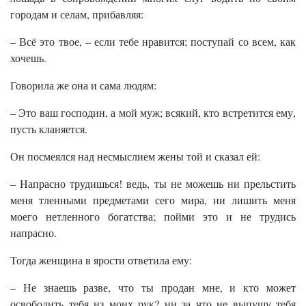
городам и селам, прибавляя:
– Всё это твое, – если тебе нравится; поступай со всем, как
хочешь.
Говорила же она и сама людям:
– Это ваш господин, а мой муж; всякий, кто встретится ему,
пусть кланяется.
Он посмеялся над несмыслием жены той и сказал ей:
– Напрасно трудишься! ведь, ты не можешь ни прельстить
меня тленными предметами сего мира, ни лишить меня
моего нетленного богатства; пойми это и не трудись
напрасно.
Тогда женщина в ярости ответила ему:
– Не знаешь разве, что ты продан мне, и кто может
освободить тебя из моих рук? ни за что не выпущу тебя