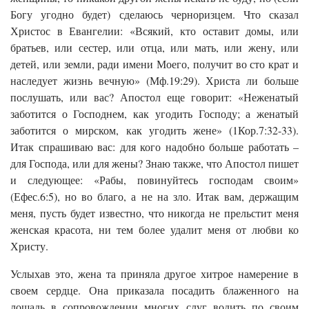
Богу угодно будет) сделаюсь черноризцем. Что сказал
Христос в Евангелии: «Всякий, кто оставит домы, или
братьев, или сестер, или отца, или мать, или жену, или
детей, или земли, ради имени Моего, получит во сто крат и
наследует жизнь вечную» (Мф.19:29). Христа ли больше
послушать, или вас? Апостол еще говорит: «Неженатый
заботится о Господнем, как угодить Господу; а женатый
заботится о мирском, как угодить жене» (1Кор.7:32-33).
Итак спрашиваю вас: для кого надобно больше работать –
для Господа, или для жены? Знаю также, что Апостол пишет
и следующее: «Рабы, повинуйтесь господам своим»
(Ефес.6:5), но во благо, а не на зло. Итак вам, держащим
меня, пусть будет известно, что никогда не прельстит меня
женская красота, ни тем более удалит меня от любви ко
Христу.
Услыхав это, жена та приняла другое хитрое намерение в
своем сердце. Она приказала посадить блаженного на
лошадь в сопровождении многих слуг водить по своим