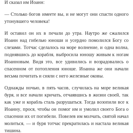
И сказал им Иоанн:
— Столько богов имеете вы, и не могут они спасти одного
утонувшего человека!
И оставил он их в печали до утра. Наутро же сжалился
Иоанн над гибелью юноши и усердно помолился Богу со
слезами. Тотчас сделалось на море волнение, и одна волна,
поднявшись до корабля, выбросила юношу живым к ногам
Иоанновым. Видя это, все удивились и возрадовались о
спасенном от потопления юноше. Иоанна же они начали
весьма почитать и сняли с него железные оковы.
Однажды ночью, в пять часов, случилась на море великая
буря, и все начали кричать, отчаявшись в жизни своей, так
как уже и корабль сталь разрушаться. Тогда возопили все к
Иоанну, прося, чтобы он помог им и умолил своего Бога о
спасении их от погибели. Повелев им молчать, святой начал
молиться, — и буря тотчас прекратилась и настала великая
тишина.