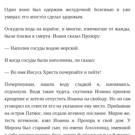
Один воин был одержим желудочной болезнью и уже
умирал; его апостол сделал здоровым.
Оскудела вода на корабле, и многие, изнемогши от жажды,
были близки к смерти. Иоанн сказал Прохору:
— Наполни сосуды водою морской.
И когда сосуды были наполнены, он сказал:
— Во имя Иисуса Христа почерпайте и пейте!
Почерпнувши, нашли воду сладкой и, напившись,
отдохнули. Видя такие чудеса, спутники Иоанна приняли
крещение и хотели отпустить Иоанна на свободу. Но он сам
уговорил их отвести его на указанное ему место. Прибывши
на остров Патмос, они отдали игемону послание. Мирон же,
тесть игемонов, взял Иоанна и Прохора в свой дом. У
Мирона был старший сын, по имени Аполлонид, имевший
в себе прорицающего беса, который предсказывал будущее;