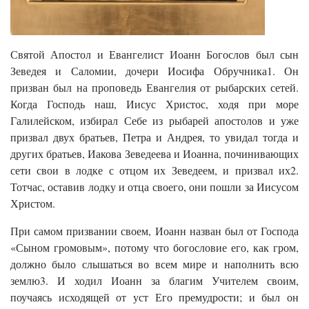
Святой Апостол и Евангелист Иоанн Богослов был сын
Зеведея и Саломии, дочери Иосифа Обручника1. Он
призван был на проповедь Евангелия от рыбарских сетей.
Когда Господь наш, Иисус Христос, ходя при море
Галилейском, избирал Себе из рыбарей апостолов и уже
призвал двух братьев, Петра и Андрея, то увидал тогда и
других братьев, Иакова Зеведеева и Иоанна, починивающих
сети свои в лодке с отцом их Зеведеем, и призвал их2.
Тотчас, оставив лодку и отца своего, они пошли за Иисусом
Христом.
При самом призвании своем, Иоанн назван был от Господа
«Сыном громовым», потому что богословие его, как гром,
должно было слышаться во всем мире и наполнить всю
землю3. И ходил Иоанн за благим Учителем своим,
поучаясь исходящей от уст Его премудрости; и был он