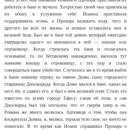
работать в бане и мучила. Хитростью своей она привлекла
их обоих в услужение себе: Иоанна приставила
поддерживать огонь, а Прохора наливать воду, того и
другого на всю их жизнь, и немало оставались они в
великой беде. Был же в бане той демон, который ежегодно
умерщвлял одного из моющихся в ней — юношу или
отроковицу. Когда строилась эта баня и полагалось
основание, то, по бесовскому наваждению, вкопали тут
живыми юношу и отроковицу; с тех пор и стало
совершаться такое убийство. Случилось же в то время войти
в баню некоему отроку по имени Домн, сыну городского
старшины Диоскорида. Когда Домн мылся в бане, напал на
него бес и удавил его, и был о нем великий плач. Стало это
известно по всему городу Ефесу; узнав об этом, и сам
Диоскорид был так опечален, что от скорби умер и он.
Романа же много молилась Артемиде о том, чтобы она
воскресила Домна, и, молясь, терзала тело свое, но ничто не
помогало. В то время как Иоанн спрашивал Прохора о