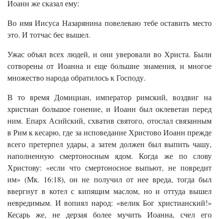
Иоанн же сказал ему:
Во имя Иисуса Назарянина повелеваю тебе оставить место
это. И тотчас бес вышел.
Ужас объял всех людей, и они уверовали во Христа. Были
сотворены от Иоанна и еще большие знамения, и многое
множество народа обратилось к Господу.
В то время Домициан, император римский, воздвиг на
христиан большое гонение, и Иоанн был оклеветан перед
ним. Епарх Асийский, схватив святого, отослал связанным
в Рим к кесарю, где за исповедание Христово Иоанн прежде
всего претерпел удары, а затем должен был выпить чашу,
наполненную смертоносным ядом. Когда же по слову
Христову: «если что смертоносное выпьют, не повредит
им» (Мк. 16:18), он не получил от нее вреда, тогда был
ввергнут в котел с кипящим маслом, но и оттуда вышел
невредимым. И вопиял народ: «велик Бог христианский!»
Кесарь же, не дерзая более мучить Иоанна, счел его