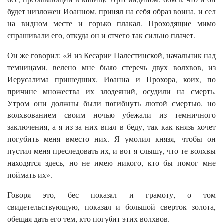
будет низложен Иоанном, принял на себя образ воина, и сел
на видном месте и горько плакал. Проходящие мимо
спрашивали его, откуда он и отчего так сильно плачет.
Он же говорил: «Я из Кесарии Палестинской, начальник над
темницами, велено мне было стеречь двух волхвов, из
Иерусалима пришедших, Иоанна и Прохора, коих, по
причине множества их злодеяний, осудили на смерть.
Утром они должны были погибнуть лютой смертью, но
волхвованием своим ночью убежали из темничного
заключения, а я из-за них впал в беду, так как князь хочет
погубить меня вместо них. Я умолил князя, чтобы он
пустил меня преследовать их, и вот я слышу, что те волхвы
находятся здесь, но не имею никого, кто бы помог мне
поймать их».
Говоря это, бес показал и грамоту, о том
свидетельствующую, показал и большой сверток золота,
обещая дать его тем, кто погубит этих волхвов.