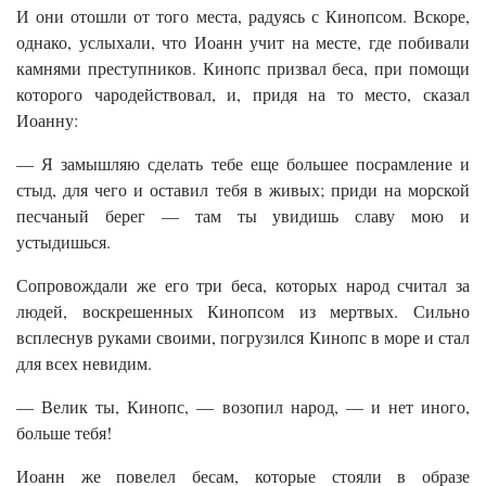
И они отошли от того места, радуясь с Кинопсом. Вскоре,
однако, услыхали, что Иоанн учит на месте, где побивали
камнями преступников. Кинопс призвал беса, при помощи
которого чародействовал, и, придя на то место, сказал
Иоанну:
— Я замышляю сделать тебе еще большее посрамление и
стыд, для чего и оставил тебя в живых; приди на морской
песчаный берег — там ты увидишь славу мою и
устыдишься.
Сопровождали же его три беса, которых народ считал за
людей, воскрешенных Кинопсом из мертвых. Сильно
всплеснув руками своими, погрузился Кинопс в море и стал
для всех невидим.
— Велик ты, Кинопс, — возопил народ, — и нет иного,
больше тебя!
Иоанн же повелел бесам, которые стояли в образе