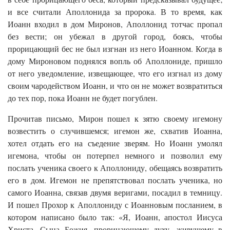
и все считали Аполлонида за пророка. В то время, как
Иоанн входил в дом Миронов, Аполлонид тотчас пропал
без вести; он убежал в другой город, боясь, чтобы
прорицающий бес не был изгнан из него Иоанном. Когда в
дому Мироновом поднялся вопль об Аполлониде, пришло
от него уведомление, извещающее, что его изгнал из дому
своим чародейством Иоанн, и что он не может возвратиться
до тех пор, пока Иоанн не будет погублен.
Прочитав письмо, Мирон пошел к зятю своему игемону
возвестить о случившемся; игемон же, схватив Иоанна,
хотел отдать его на съедение зверям. Но Иоанн умолял
игемона, чтобы он потерпел немного и позволил ему
послать ученика своего к Аполлониду, обещаясь возвратить
его в дом. Игемон не препятствовал послать ученика, но
самого Иоанна, связав двумя веригами, посадил в темницу.
И пошел Прохор к Аполлониду с Иоанновым посланием, в
котором написано было так: «Я, Иоанн, апостол Иисуса
Христа, Сына Божия, прорицающему духу, живущему в