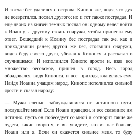
И тотчас бес удалился с острова. Кинопс же, видя, что дух
не возвратился, послал другого; но и тот также пострадал. И
еще двоих из князей темных послал он: одному велел войти
к Иоанну, а другому стоять снаружи, чтобы принести ему
ответ. Вошедший к Иоанну бес пострадал так же, как и
приходивший ранее; другой же бес, стоявший снаружи,
видев беду своего друга, убежал к Кинопсу и рассказал о
случившемся. И исполнился Кинопс ярости и, взяв все
множество бесовское, пришел в город. Весь город
обрадовался, видя Кинопса, и все, приходя, кланялись ему.
Найдя Иоанна учащим народ, Кинопс исполнился сильной
ярости и сказал народу:
— Мужи слепые, заблуждавшиеся от истинного пути,
послушайте меня! Если Иоанн праведен, и все сказанное им
истинно, пусть он побеседует со мной и сотворит такие же
чудеса, какие творю я, и вы увидите, кто из нас больше,
Иоанн или я. Если он окажется сильнее меня, то буду