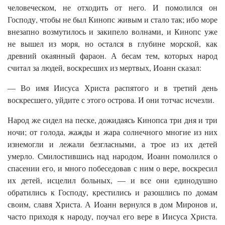
человеческом, не отходить от него. И помолился он
Господу, чтобы не был Кинопс живым и стало так; ибо море
внезапно возмутилось и закипело волнами, и Кинопс уже
не вышел из моря, но остался в глубине морской, как
древний окаянный фараон. А бесам тем, которых народ
считал за людей, воскресших из мертвых, Иоанн сказал:
— Во имя Иисуса Христа распятого и в третий день
воскресшего, уйдите с этого острова. И они тотчас исчезли.
Народ же сидел на песке, дожидаясь Кинопса три дня и три
ночи; от голода, жажды и жара солнечного многие из них
изнемогли и лежали безгласными, а трое из их детей
умерло. Смилостившись над народом, Иоанн помолился о
спасении его, и много побеседовав с ним о вере, воскресил
их детей, исцелил больных, — и все они единодушно
обратились к Господу, крестились и разошлись по домам
своим, славя Христа. А Иоанн вернулся в дом Миронов и,
часто приходя к народу, поучал его вере в Иисуса Христа.