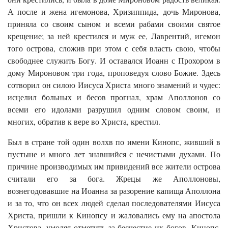
А после и жена игемонова, Хризиппида, дочь Миронова,
приняла со своим сыном и всеми рабами своими святое
крещение; за ней крестился и муж ее, Лаврентий, игемон
того острова, сложив при этом с себя власть свою, чтобы
свободнее служить Богу. И оставался Иоанн с Прохором в
дому Мироновом три года, проповедуя слово Божие. Здесь
сотворил он силою Иисуса Христа много знамений и чудес:
исцелил больных и бесов прогнал, храм Аполлонов со
всеми его идолами разрушил одним словом своим, и
многих, обратив к вере во Христа, крестил.
Был в стране той один волхв по имени Кинопс, живший в
пустыне и много лет знавшийся с нечистыми духами. По
причине производимых им привидений все жители острова
считали его за бога. Жрецы же Аполлоновы,
вознегодовавшие на Иоанна за разорение капища Аполлона
и за то, что он всех людей сделал последователями Иисуса
Христа, пришли к Кинопсу и жаловались ему на апостола
Христова, умоляя отметить за бесчестие их богов. Кинопс,