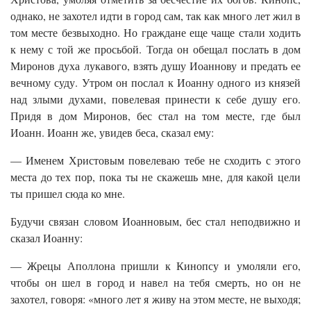
однако, не захотел идти в город сам, так как много лет жил в
том месте безвыходно. Но граждане еще чаще стали ходить
к нему с той же просьбой. Тогда он обещал послать в дом
Миронов духа лукавого, взять душу Иоаннову и предать ее
вечному суду. Утром он послал к Иоанну одного из князей
над злыми духами, повелевая принести к себе душу его.
Придя в дом Миронов, бес стал на том месте, где был
Иоанн. Иоанн же, увидев беса, сказал ему:
— Именем Христовым повелеваю тебе не сходить с этого
места до тех пор, пока ты не скажешь мне, для какой цели
ты пришел сюда ко мне.
Будучи связан словом Иоанновым, бес стал неподвижно и
сказал Иоанну:
— Жрецы Аполлона пришли к Кинопсу и умоляли его,
чтобы он шел в город и навел на тебя смерть, но он не
захотел, говоря: «много лет я живу на этом месте, не выходя;