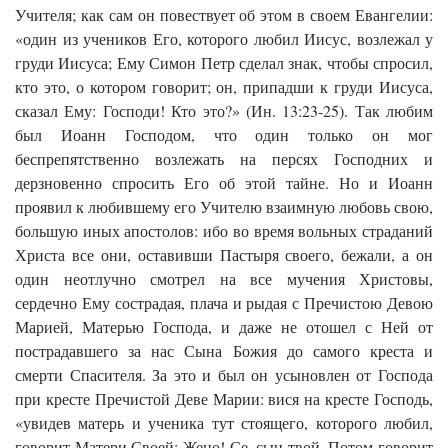
Учителя; как сам он повествует об этом в своем Евангелии:
«один из учеников Его, которого любил Иисус, возлежал у
груди Иисуса; Ему Симон Петр сделал знак, чтобы спросил,
кто это, о котором говорит; он, припадши к груди Иисуса,
сказал Ему: Господи! Кто это?» (Ин. 13:23-25). Так любим
был Иоанн Господом, что один только он мог
беспрепятственно возлежать на персях Господних и
дерзновенно спросить Его об этой тайне. Но и Иоанн
проявил к любившему его Учителю взаимную любовь свою,
большую иных апостолов: ибо во время вольных страданий
Христа все они, оставивши Пастыря своего, бежали, а он
один неотлучно смотрел на все мучения Христовы,
сердечно Ему сострадая, плача и рыдая с Пречистою Девою
Марией, Матерью Господа, и даже не отошел с Ней от
пострадавшего за нас Сына Божия до самого креста и
смерти Спасителя. За это и был он усыновлен от Господа
при кресте Пречистой Деве Марии: вися на кресте Господь,
«увидев матерь и ученика тут стоящего, которого любил,
говорит Матери Своей: Жено! Се, сын твой. Потом говорит