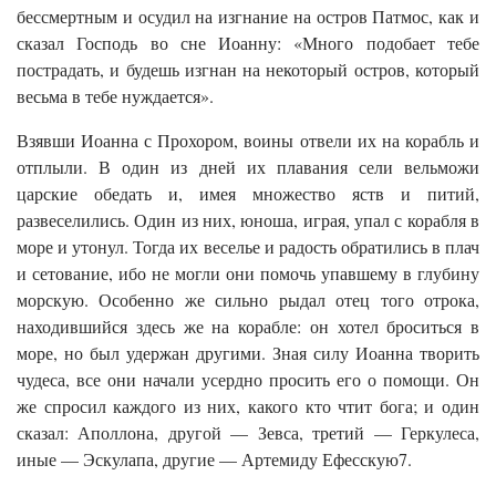
бессмертным и осудил на изгнание на остров Патмос, как и
сказал Господь во сне Иоанну: «Много подобает тебе
пострадать, и будешь изгнан на некоторый остров, который
весьма в тебе нуждается».
Взявши Иоанна с Прохором, воины отвели их на корабль и
отплыли. В один из дней их плавания сели вельможи
царские обедать и, имея множество яств и питий,
развеселились. Один из них, юноша, играя, упал с корабля в
море и утонул. Тогда их веселье и радость обратились в плач
и сетование, ибо не могли они помочь упавшему в глубину
морскую. Особенно же сильно рыдал отец того отрока,
находившийся здесь же на корабле: он хотел броситься в
море, но был удержан другими. Зная силу Иоанна творить
чудеса, все они начали усердно просить его о помощи. Он
же спросил каждого из них, какого кто чтит бога; и один
сказал: Аполлона, другой — Зевса, третий — Геркулеса,
иные — Эскулапа, другие — Артемиду Ефесскую7.