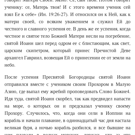
ученику: се, Матерь твоя! И с этого времени ученик сей
взял Ее к себе» (Ин. 19:26-27). И относился он к Ней, как к
матери своей, со всяким уважением и служил Ей до
честного и славного успения ее. В день же ее успения, когда
честное и святое тело Божией Матери несли на погребение,
святой Иоанн шел перед одром ее с блистающим, как свет,
царским скипетром, который принес Пречистой Деве
архангел Гавриил, возвещая Ей о принесении ее от земли на
небо.
После успения Пресвятой Богородицы святой Иоанн
отправился вместе с учеником своим Прохором в Малую
Азию, где выпал ему жребий проповедовать Слово Божие4.
Идя туда, святой Иоанн скорбел, так как предвидел напасти
на море, о которых он и предсказал ученику своему
Прохору. Случилось, что, когда они сели в Иоппии на
корабль и начали плавание, в одиннадцатый час дня настала
великая буря, а ночью корабль разбился, и все бывшие на
нем плавали в волнах морских, держась, кто за что