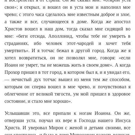
свои»; я открыл, и вошел он в уста мои и наполнил мое
чрево; с этого часа сделалось мне известным доброе и злое,
а также и все, случающееся в доме. Когда же апостол
Христов вошел в наш дом, тогда сказал мне сидящий во
мне: «беги отсюда, Аполлонид, чтобы тебе не умереть в
страданиях, ибо человек этот-чародей и хочет тебя
умертвить». И я тотчас бежал в другой город. Когда же я
хотел возвратиться, он не позволял мне, говоря: «если
Иоанн не умрет, ты не можешь жить в своем доме». А когда
Прохор пришел в тот город, в котором был я, и я увидал его,
— нечистый дух тотчас вышел из меня тем же способом,
которым он сперва вошел в мое чрево, и почувствовал я
облегчение от великой тягости, ум мой пришел в здоровое
состояние, и стало мне хорошо».
Услышавши это, все припали к ногам Иоанна. Он же,
отверзши уста, поучал их вере в Господа нашего Иисуса
Христа. И уверовал Мирон с женой и детьми своими, все
они крестились, и была в доме Мироновом радость великая.