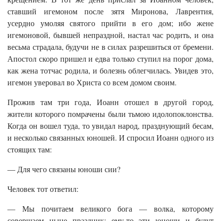
ставший игемоном после зятя Миронова, Лаврентия,
усердно умоляя святого прийти в его дом; ибо жене
игемоновой, бывшей непраздной, настал час родить, и она
весьма страдала, будучи не в силах разрешиться от бремени.
Апостол скоро пришел и едва только ступил на порог дома,
как жена тотчас родила, и болезнь облегчилась. Увидев это,
игемон уверовал во Христа со всем домом своим.
Прожив там три года, Иоанн отошел в другой город,
жители которого помрачены были тьмою идолопоклонства.
Когда он вошел туда, то увидал народ, празднующий бесам,
и несколько связанных юношей. И спросил Иоанн одного из
стоящих там:
— Для чего связаны юноши сии?
Человек тот ответил:
— Мы почитаем великого бога — волка, которому
совершаем ныне праздник; ему-то эти юноши и будут