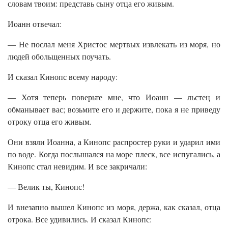
словам твоим: представь сыну отца его живым.
Иоанн отвечал:
— Не послал меня Христос мертвых извлекать из моря, но
людей обольщенных поучать.
И сказал Кинопс всему народу:
— Хотя теперь поверьте мне, что Иоанн — льстец и
обманывает вас; возьмите его и держите, пока я не приведу
отроку отца его живым.
Они взяли Иоанна, а Кинопс распростер руки и ударил ими
по воде. Когда послышался на море плеск, все испугались, а
Кинопс стал невидим. И все закричали:
— Велик ты, Кинопс!
И внезапно вышел Кинопс из моря, держа, как сказал, отца
отрока. Все удивились. И сказал Кинопс: