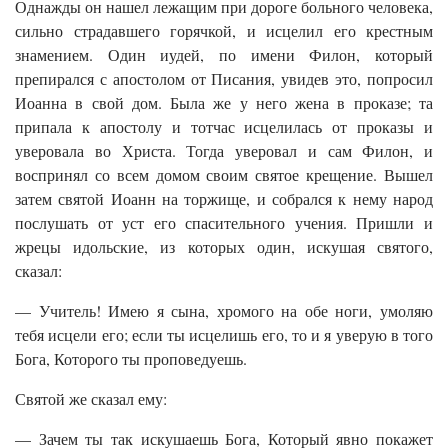
Однажды он нашел лежащим при дороге больного человека,
сильно страдавшего горячкой, и исцелил его крестным
знамением. Один иудей, по имени Филон, который
препирался с апостолом от Писания, увидев это, попросил
Иоанна в свой дом. Была же у него жена в проказе; та
припала к апостолу и тотчас исцелилась от проказы и
уверовала во Христа. Тогда уверовал и сам Филон, и
воспринял со всем домом своим святое крещение. Вышел
затем святой Иоанн на торжище, и собрался к нему народ
послушать от уст его спасительного учения. Пришли и
жрецы идольские, из которых один, искушая святого,
сказал:
— Учитель! Имею я сына, хромого на обе ноги, умоляю
тебя исцели его; если ты исцелишь его, то и я уверую в того
Бога, Которого ты проповедуешь.
Святой же сказал ему:
— Зачем ты так искушаешь Бога, Который явно покажет