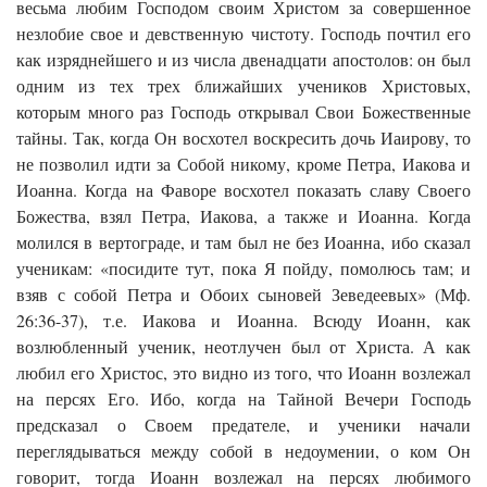
весьма любим Господом своим Христом за совершенное
незлобие свое и девственную чистоту. Господь почтил его
как изряднейшего и из числа двенадцати апостолов: он был
одним из тех трех ближайших учеников Христовых,
которым много раз Господь открывал Свои Божественные
тайны. Так, когда Он восхотел воскресить дочь Иаирову, то
не позволил идти за Собой никому, кроме Петра, Иакова и
Иоанна. Когда на Фаворе восхотел показать славу Своего
Божества, взял Петра, Иакова, а также и Иоанна. Когда
молился в вертограде, и там был не без Иоанна, ибо сказал
ученикам: «посидите тут, пока Я пойду, помолюсь там; и
взяв с собой Петра и Oбоих сыновей Зеведеевых» (Мф.
26:36-37), т.е. Иакова и Иоанна. Всюду Иоанн, как
возлюбленный ученик, неотлучен был от Христа. А как
любил его Христос, это видно из того, что Иоанн возлежал
на персях Его. Ибо, когда на Тайной Вечери Господь
предсказал о Своем предателе, и ученики начали
переглядываться между собой в недоумении, о ком Он
говорит, тогда Иоанн возлежал на персях любимого