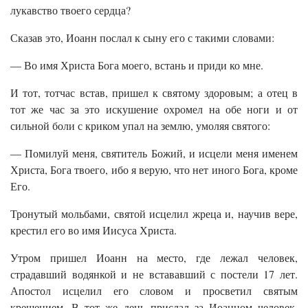
лукавство твоего сердца?
Сказав это, Иоанн послал к сыну его с такими словами:
— Во имя Христа Бога моего, встань и приди ко мне.
И тот, тотчас встав, пришел к святому здоровым; а отец в
тот же час за это искушение охромел на обе ноги и от
сильной боли с криком упал на землю, умоляя святого:
— Помилуй меня, святитель Божий, и исцели меня именем
Христа, Бога твоего, ибо я верую, что нет иного Бога, кроме
Его.
Тронутый мольбами, святой исцелил жреца и, научив вере,
крестил его во имя Иисуса Христа.
Утром пришел Иоанн на место, где лежал человек,
страдавший водянкой и не встававший с постели 17 лет.
Апостол исцелил его словом и просветил святым
крещением. В тот же день прислал за Иоанном человек,