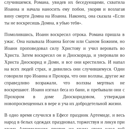
случившемся, Романа, увидев их беседующими, схватила
Иоанна и начала наносить ему побои, укоряя и возлагая
вину смерти Домна на Иоанна. Наконец, она сказала «Если
ты не воскресишь Домна, я убью тебя».
Помолившись, Иоанн воскресил отрока. Романа пришла в
ужас. Она называла Иоанна Богом или Сыном Божиим, но
Иоанн проповедовал силу Христову и учил веровать во
Христа. Затем воскресил он и Диоскорида, и уверовали во
Христа Диоскорид и Домн, и все они крестились. И напал
на всех людей страх, и дивились они случившемуся. Одни
говорили про Иоанна и Прохора, что они волхвы, другие же
справедливо возражали, что волхвы мертвых не
воскрешают. Иоанн изгнал беса из бани, и пребывали они с
Прохором в доме Диоскоридовом, утверждая
новопросвещенных в вере и уча их добродетельной жизни.
В одно время случился в Ефесе праздник Артемиде, и весь
народ в белых одеждах праздновал, торжествуя и ликуя при
храме Артемидином; против же храма стоял идол той