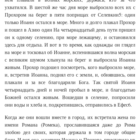
ухватился. В шестой же час дня море выбросило всех их с
Прохором на берег в пяти поприщах от Селевкии5: один
только Иоанн остался в море. Много и долго плакал Прохор
и пошел в Азию один На четырнадцатый день пути пришел
он к одному селению, при море лежащему, и остановился
здесь для отдыха. И вот в то время, как однажды он глядел
на море и тосковал об Иоанне, вспенившаяся волна морская
с великим шумом хлынула на берег и выбросила Иоанна
живым. Прохор подошел посмотреть, кого выбросило море,
и, встретив Иоанна, поднял его с земли, и, обнявшись, они
плакали и за все благодарили Бога. Так святой Иоанн
четырнадцать дней и ночей пробыл в море, и благодатью
Божией остался живым. Вошедши в селение, попросили
они воды и хлеба и, подкрепившись, отправились в Ефес6.
Когда же они вошли вместе в город, их встретила жена по
имени Романа (Ромека), прославившаяся даже до Рима
злобою дел своих, которая держала в том городе общие
бани. И вот она, нанявши Иоанна и Прохора, приставила их