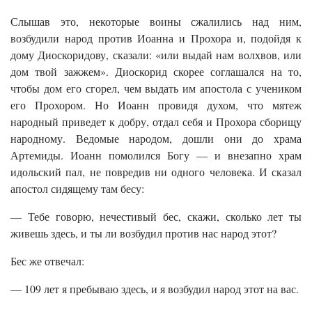
Слышав это, некоторые воины сжалились над ним,
возбудили народ против Иоанна и Прохора и, подойдя к
дому Диоскоридову, сказали: «или выдай нам волхвов, или
дом твой зажжем». Диоскорид скорее соглашался на то,
чтобы дом его сгорел, чем выдать им апостола с учеником
его Прохором. Но Иоанн провидя духом, что мятеж
народный приведет к добру, отдал себя и Прохора сборищу
народному. Ведомые народом, дошли они до храма
Артемиды. Иоанн помолился Богу — и внезапно храм
идольский пал, не повредив ни одного человека. И сказал
апостол сидящему там бесу:
— Тебе говорю, нечестивый бес, скажи, сколько лет ты
живешь здесь, и ты ли возбудил против нас народ этот?
Бес же отвечал:
— 109 лет я пребываю здесь, и я возбудил народ этот на вас.