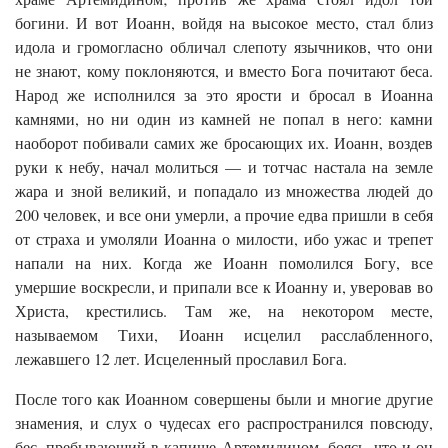
богини. И вот Иоанн, войдя на высокое место, стал близ
идола и громогласно обличал слепоту язычников, что они
не знают, кому поклоняются, и вместо Бога почитают беса.
Народ же исполнился за это ярости и бросал в Иоанна
камнями, но ни один из камней не попал в него: камни
наоборот побивали самих же бросающих их. Иоанн, воздев
руки к небу, начал молиться — и тотчас настала на земле
жара и зной великий, и попадало из множества людей до
200 человек, и все они умерли, а прочие едва пришли в себя
от страха и умоляли Иоанна о милости, ибо ужас и трепет
напали на них. Когда же Иоанн помолился Богу, все
умершие воскресли, и припали все к Иоанну и, уверовав во
Христа, крестились. Там же, на некотором месте,
называемом Тихи, Иоанн исцелил расслабленного,
лежавшего 12 лет. Исцеленный прославил Бога.
После того как Иоанном совершены были и многие другие
знамения, и слух о чудесах его распространился повсюду,
бес, пребывающий в капище Артемидином, боясь, что и он