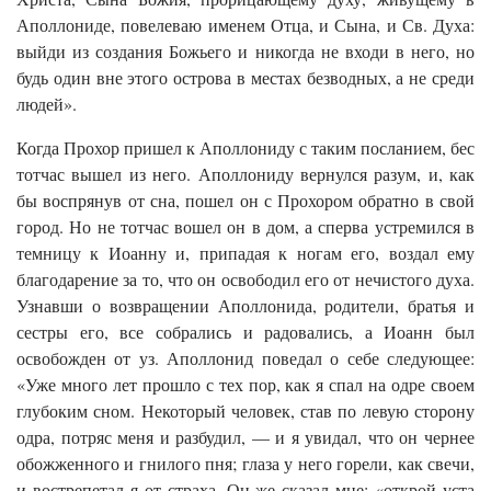
Аполлониде, повелеваю именем Отца, и Сына, и Св. Духа:
выйди из создания Божьего и никогда не входи в него, но
будь один вне этого острова в местах безводных, а не среди
людей».
Когда Прохор пришел к Аполлониду с таким посланием, бес
тотчас вышел из него. Аполлониду вернулся разум, и, как
бы воспрянув от сна, пошел он с Прохором обратно в свой
город. Но не тотчас вошел он в дом, а сперва устремился в
темницу к Иоанну и, припадая к ногам его, воздал ему
благодарение за то, что он освободил его от нечистого духа.
Узнавши о возвращении Аполлонида, родители, братья и
сестры его, все собрались и радовались, а Иоанн был
освобожден от уз. Аполлонид поведал о себе следующее:
«Уже много лет прошло с тех пор, как я спал на одре своем
глубоким сном. Некоторый человек, став по левую сторону
одра, потряс меня и разбудил, — и я увидал, что он чернее
обожженного и гнилого пня; глаза у него горели, как свечи,
и вострепетал я от страха. Он же сказал мне: «открой уста