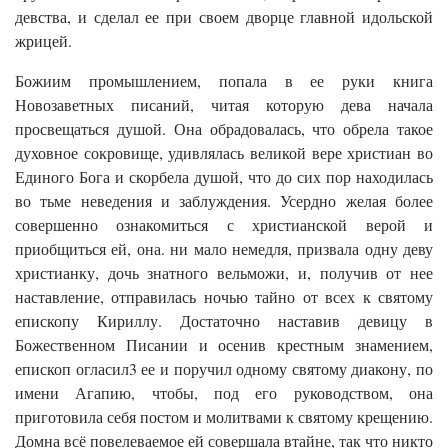
девства, и сделал ее при своем дворце главной идольской
жрицей.
Божиим промышлением, попала в ее руки книга
Новозаветных писаний, читая которую дева начала
просвещаться душой. Она обрадовалась, что обрела такое
духовное сокровище, удивлялась великой вере христиан во
Единого Бога и скорбела душой, что до сих пор находилась
во тьме неведения и заблуждения. Усердно желая более
совершенно ознакомиться с христианской верой и
приобщиться ей, она. ни мало немедля, призвала одну деву
христианку, дочь знатного вельможи, и, получив от нее
наставление, отправилась ночью тайно от всех к святому
епископу Кириллу. Достаточно наставив девицу в
Божественном Писании и осенив крестным знамением,
епископ огласил3 ее и поручил одному святому диакону, по
имени Агапию, чтобы, под его руководством, она
приготовила себя постом и молитвами к святому крещению.
Домна всё повелеваемое ей совершала втайне, так что никто