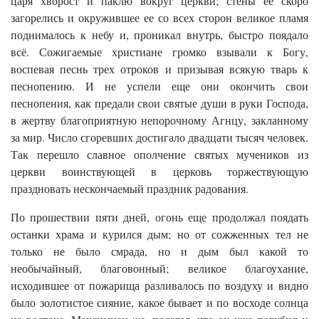
царя хворост и паклю вокруг церкви; стены ее скоро
загорелись и окружившее ее со всех сторон великое пламя
поднималось к небу и, проникал внутрь, быстро поядало
всё. Сожигаемые христиане громко взывали к Богу,
воспевая песнь трех отроков и призывая всякую тварь к
песнопению. И не успели еще они окончить свои
песнопения, как предали свои святые души в руки Господа,
в жертву благоприятную непорочному Агнцу, закланному
за мир. Число сгоревших достигало двадцати тысяч человек.
Так перешло славное ополчение святых мучеников из
церкви воинствующей в церковь торжествующую
праздновать нескончаемый праздник радования.
По прошествии пяти дней, огонь еще продолжал поядать
останки храма и курился дым; но от сожженных тел не
только не было смрада, но и дым был какой то
необычайный, благовонный; великое благоухание,
исходившее от пожарища разливалось по воздуху и видно
было золотистое сияние, какое бывает и по восходе солнца