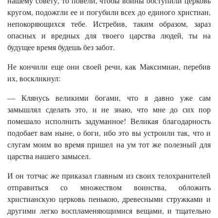
нашему совету, то повели, чтобы воины обступили церковь
кругом, подожгли ее и погубили всех до единого христиан,
непокоряющихся тебе. Истребив, таким образом, зараз
опасных и вредных для твоего царства людей, ты на
будущее время будешь без забот.
Не кончили еще они своей речи, как Максимиан, перебив
их, воскликнул:
— Клянусь великими богами, что я давно уже сам
замышлял сделать это, и не знаю, что мне до сих пор
помешало исполнить задуманное! Великая благодарность
подобает вам ныне, о боги, ибо это вы устроили так, что и
слугам моим во время пришел на ум тот же полезный для
царства нашего замысел.
И он тотчас же приказал главным из своих телохранителей
отправиться со множеством воинства, обложить
христианскую церковь пенькою, древесными стружками и
другими легко воспламеняющимися вещами, и тщательно