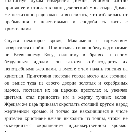
Постигнув духом намерения Домны, епископ охотно
принял ее и отослал в один девический монастырь. Домна
же несказанно радовалась и веселилась, что избавилась от
пребывания с нечестивыми и сподобилась жить с
христианами.
Спустя некоторое время, Максимиан с торжеством
возвратился с войны. Приписывая свою победу над врагами
не Всевышнему Богу, сильному в бранях, а своим
бездушным идолам, он захотел отблагодарить их
непотребными жертвами, а вместе с тем начать гонения на
христиан. Приготовив посреди города место для зрелища,
он вынес туда из своего дворца золотых и серебряных
идолов, поставил их на царских престолах и, увенчав
цветами, стал приносить им в жертву тучных волов.
Жрецам же царь приказал окроплять стоящий кругом народ
жертвенной кровью. И тотчас же находившиеся в числе
зрителей христиане начали выходить из толпы, чтобы не
оскверниться окроплением идоложертвенною кровью.