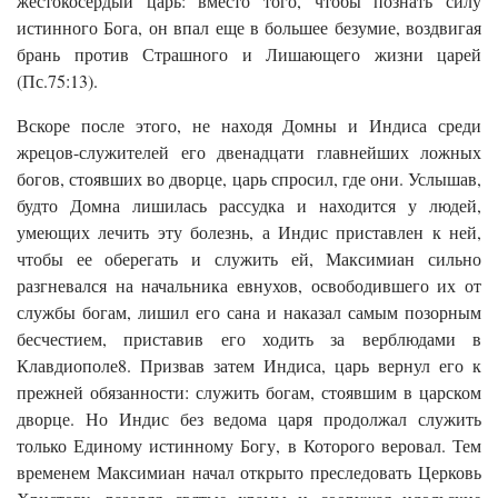
жестокосердый царь: вместо того, чтобы познать силу
истинного Бога, он впал еще в большее безумие, воздвигая
брань против Страшного и Лишающего жизни царей
(Пс.75:13).
Вскоре после этого, не находя Домны и Индиса среди
жрецов-служителей его двенадцати главнейших ложных
богов, стоявших во дворце, царь спросил, где они. Услышав,
будто Домна лишилась рассудка и находится у людей,
умеющих лечить эту болезнь, а Индис приставлен к ней,
чтобы ее оберегать и служить ей, Максимиан сильно
разгневался на начальника евнухов, освободившего их от
службы богам, лишил его сана и наказал самым позорным
бесчестием, приставив его ходить за верблюдами в
Клавдиополе8. Призвав затем Индиса, царь вернул его к
прежней обязанности: служить богам, стоявшим в царском
дворце. Но Индис без ведома царя продолжал служить
только Единому истинному Богу, в Которого веровал. Тем
временем Максимиан начал открыто преследовать Церковь