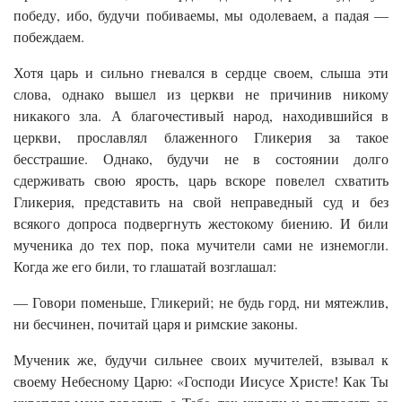
победу, ибо, будучи побиваемы, мы одолеваем, а падая —
побеждаем.
Хотя царь и сильно гневался в сердце своем, слыша эти
слова, однако вышел из церкви не причинив никому
никакого зла. А благочестивый народ, находившийся в
церкви, прославлял блаженного Гликерия за такое
бесстрашие. Однако, будучи не в состоянии долго
сдерживать свою ярость, царь вскоре повелел схватить
Гликерия, представить на свой неправедный суд и без
всякого допроса подвергнуть жестокому биению. И били
мученика до тех пор, пока мучители сами не изнемогли.
Когда же его били, то глашатай возглашал:
— Говори поменьше, Гликерий; не будь горд, ни мятежлив,
ни бесчинен, почитай царя и римские законы.
Мученик же, будучи сильнее своих мучителей, взывал к
своему Небесному Царю: «Господи Иисусе Христе! Как Ты