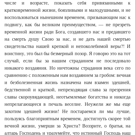
числе и возрасте, показать себя привязанными к
кратковременной жизни, боязливыми и малодушными, и не
воспользоваться нынешним временем, призывающим нас к
подвигу, как бы великим преимуществом, — не презреть
временной жизни ради Бога, создавшего нас и предавшего
на смерть душу Свою за нас, и не дать нашей смертью
свидетельства нашей крепкой и непоколебимой веры?! И
воистину, это был бы безмерный позор. Я говорю это на тот
случай, если бы за нашим страданием не последовало
никакого воздаяния. Но ничтожны страдания века сего по
сравнению с положенным нам воздаянием за гробом: вечная
и безболезненная жизнь назначена нам взамен здешней,
бедственной и краткой, непреходящая слава за презрения
славы скороувядающей, неотъемлемые богатства и никогда
непрелагающееся в печаль веселие. Неужели же мы еще
захотим здешней жизни! Не постараемся ли мы лучше,
пользуясь благоприятным временем, достигнуть скорее той
вечной жизни, умерши за Христа? Воззрите, о братья, на
алтарь Господень и уразумейте, что истинный Господь наш