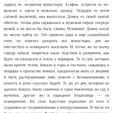
скрыть ее, игумения монастыря, Агафия, остригла ее по-
мужски и одела в мужскую одежду. Оградив ее затем
слёзной молитвой, она выпустила Домну из своей святой
обители, чтобы дева скрывалась в мужском образе посреди
мужей и не могла бы быть узнана. Искавшие Домну нигде
не могли найти ее. Это привело царя в еще сильнейший
гнев; он повелел разорить все монастыри, дев же
обесчестить и осквернить насилием. И тотчас же по всему
городу начали твориться такие бедствия и разорения, как
будто он находился в плену у варваров. Те из дев, которые
были крепче телом, бежали в горы и пустыни, скрываясь в
пещерах и пропастях земных, предпочитая жить со зверями
и быть растерзанными ими, нежели с беззаконниками и
попасть в руки гнусных людей. Те же из дев, которым не
удалось бежать, были схвачены и одни повлечены на суд и
мучения, другие же в народные блудилища — на
осквернение. Но сила Христова укрепляла их всех и
сохраняла не посрамленными и непоруганными. В числе их