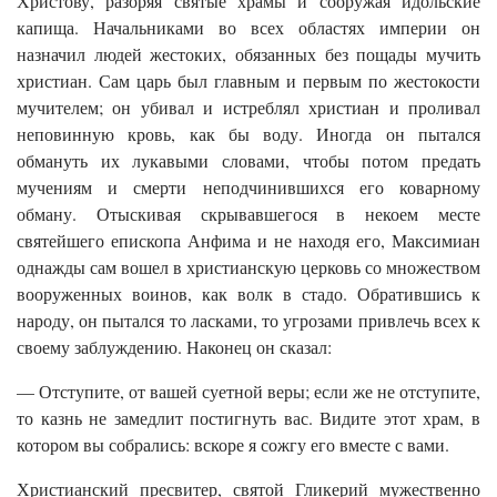
Христову, разоряя святые храмы и сооружая идольские
капища. Начальниками во всех областях империи он
назначил людей жестоких, обязанных без пощады мучить
христиан. Сам царь был главным и первым по жестокости
мучителем; он убивал и истреблял христиан и проливал
неповинную кровь, как бы воду. Иногда он пытался
обмануть их лукавыми словами, чтобы потом предать
мучениям и смерти неподчинившихся его коварному
обману. Отыскивая скрывавшегося в некоем месте
святейшего епископа Анфима и не находя его, Максимиан
однажды сам вошел в христианскую церковь со множеством
вооруженных воинов, как волк в стадо. Обратившись к
народу, он пытался то ласками, то угрозами привлечь всех к
своему заблуждению. Наконец он сказал:
— Отступите, от вашей суетной веры; если же не отступите,
то казнь не замедлит постигнуть вас. Видите этот храм, в
котором вы собрались: вскоре я сожгу его вместе с вами.
Христианский пресвитер, святой Гликерий мужественно