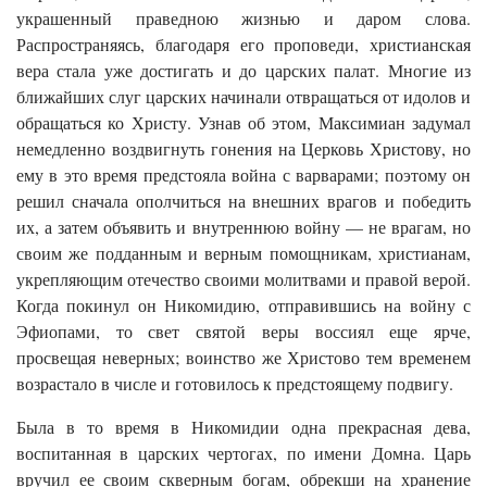
украшенный праведною жизнью и даром слова.
Распространяясь, благодаря его проповеди, христианская
вера стала уже достигать и до царских палат. Многие из
ближайших слуг царских начинали отвращаться от идолов и
обращаться ко Христу. Узнав об этом, Максимиан задумал
немедленно воздвигнуть гонения на Церковь Христову, но
ему в это время предстояла война с варварами; поэтому он
решил сначала ополчиться на внешних врагов и победить
их, а затем объявить и внутреннюю войну — не врагам, но
своим же подданным и верным помощникам, христианам,
укрепляющим отечество своими молитвами и правой верой.
Когда покинул он Никомидию, отправившись на войну с
Эфиопами, то свет святой веры воссиял еще ярче,
просвещая неверных; воинство же Христово тем временем
возрастало в числе и готовилось к предстоящему подвигу.
Была в то время в Никомидии одна прекрасная дева,
воспитанная в царских чертогах, по имени Домна. Царь
вручил ее своим скверным богам, обрекши на хранение