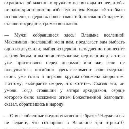
охранять с обнаженным оружием все выходы из нее, чтобы
ни один христианин не избегнул их рук. Когда всё это было
исполнено, в церковь вошел глашатай, посланный царем и,
ставши посредине, громко возгласил:
— Мужи, собравшиеся здесь! Владыка вселенной
Максимиан, пославший меня вам, предлагает вам выбрать
одно из двух: или, выйдя из церкви, немедленно принесите
жертву богам, и вы останетесь живы; жертвенник для этого
уже приготовлен перед дверьми; или же, если не
послушаетесь, погибнете здесь все вместе злою смертью:
огонь уже готов и церковь кругом обложена хворостом.
Поэтому, выбирайте скорее, что хотите». Сказав это, он
умолк. Тогда стоявший у алтаря архидиакон, сердце
которого было возжжено огнем Божественной благодати,
сказал, обратившись к народу:
— О возлюбленные и единомысленные братья! Неужели вы
не ведаете, что сотворили в Вавилоне три отрока10,