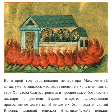
Во второй год царствования императора Максимиана1,
когда, уже готовилось жестокое гонения на христиан, святая
вера Христова благоустроялась и процветала, и богоносные
пастыри и учители Церкви открыто исповедывали
православные догматы. В числе их был тогда и святой
Кирилл, славный епископ Никомидийской2 церкви,