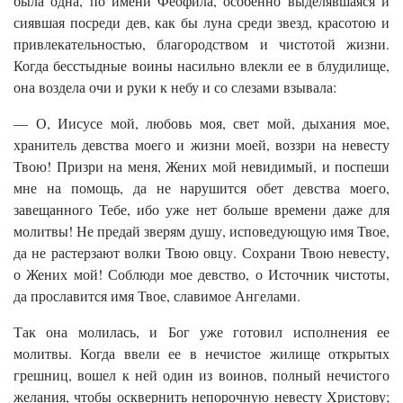
была одна, по имени Феофила, особенно выделявшаяся и
сиявшая посреди дев, как бы луна среди звезд, красотою и
привлекательностью, благородством и чистотой жизни.
Когда бесстыдные воины насильно влекли ее в блудилище,
она воздела очи и руки к небу и со слезами взывала:
— О, Иисусе мой, любовь моя, свет мой, дыхания мое,
хранитель девства моего и жизни моей, воззри на невесту
Твою! Призри на меня, Жених мой невидимый, и поспеши
мне на помощь, да не нарушится обет девства моего,
завещанного Тебе, ибо уже нет больше времени даже для
молитвы! Не предай зверям душу, исповедующую имя Твое,
да не растерзают волки Твою овцу. Сохрани Твою невесту,
о Жених мой! Соблюди мое девство, о Источник чистоты,
да прославится имя Твое, славимое Ангелами.
Так она молилась, и Бог уже готовил исполнения ее
молитвы. Когда ввели ее в нечистое жилище открытых
грешниц, вошел к ней один из воинов, полный нечистого
желания, чтобы осквернить непорочную невесту Христову;