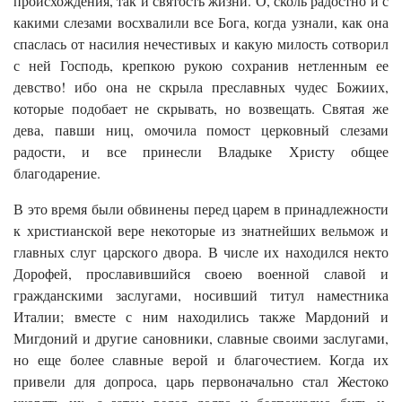
происхождения, так и святость жизни. О, сколь радостно и с
какими слезами восхвалили все Бога, когда узнали, как она
спаслась от насилия нечестивых и какую милость сотворил
с ней Господь, крепкою рукою сохранив нетленным ее
девство! ибо она не скрыла преславных чудес Божиих,
которые подобает не скрывать, но возвещать. Святая же
дева, павши ниц, омочила помост церковный слезами
радости, и все принесли Владыке Христу общее
благодарение.
В это время были обвинены перед царем в принадлежности
к христианской вере некоторые из знатнейших вельмож и
главных слуг царского двора. В числе их находился некто
Дорофей, прославившийся своею военной славой и
гражданскими заслугами, носивший титул наместника
Италии; вместе с ним находились также Мардоний и
Мигдоний и другие сановники, славные своими заслугами,
но еще более славные верой и благочестием. Когда их
привели для допроса, царь первоначально стал Жестоко