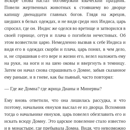
Вскоре снова настал богомерзкий языческий праздник.
Повели жертвенных животных к стоявшему во дворце
капищу двенадцати главных богов. Глядя на жрецов,
шедших в белых одеждах, и не видя среди них Индиса, царь
спросил, где он. Индис же оделся во вретище и затворился в
своей горнице, сетуя и плача о погибели нечестивых. Об
этом возвестили царю. Немедленно вызвав к себе Индиса и
видя его в одеждах скорби и плача, царь понял, в чем дело,
и, не спрашивая о его вере и жизни его, велел наложить ему
на руки, на ноги и на шею оковы и ввергнуть в темницу.
Затем он начал снова спрашивать о Домне, забыв сказанное
ему раньше, и в гневе, как бы пьяный, часто повторял:
— Где же Домна? где жрица Дианы и Минервы?
Ему вновь ответили, что она лишилась рассудка, и что
поэтому, начальник евнухов выслал ее из дворца. Вспомнив
тогда о начальнике евнухов, царь повелел обезглавить его и
искать всюду Домну. Это царское повеление стало известно
и в монастыре, где пребывала Домна. Видя, что невозможно