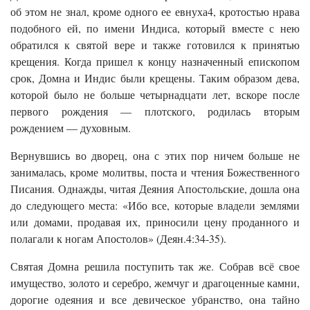
об этом не знал, кроме одного ее евнуха4, кротостью нрава
подобного ей, по имени Индиса, который вместе с нею
обратился к святой вере и также готовился к принятью
крещения. Когда пришел к концу назначенный епископом
срок, Домна и Индис были крещены. Таким образом дева,
которой было не больше четырнадцати лет, вскоре после
первого рождения — плотского, родилась вторым
рождением — духовным.
Вернувшись во дворец, она с этих пор ничем больше не
занималась, кроме молитвы, поста и чтения Божественного
Писания. Однажды, читая Деяния Апостольские, дошла она
до следующего места: «Ибо все, которые владели землями
или домами, продавая их, приносили цену проданного и
полагали к ногам Апостолов» (Деян.4:34-35).
Святая Домна решила поступить так же. Собрав всё свое
имущество, золото и серебро, жемчуг и драгоценные камни,
дорогие одеяния и все девическое убранство, она тайно