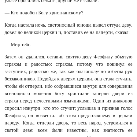
ужасе бросились бежать; другие же взывали:
— Кто подобен Богу христианскому?
Когда настала ночь, светоносный юноша вывел оттуда деву,
довел до великой церкви и, поставив ее на паперти, сказал:
— Мир тебе.
Затем он удалился, оставив святую деву Феофилу объятую
страхом и радостью: страхом, потому что покинул ее
заступник, радостью же, так как благополучно избегла рук
беззаконников. Подойдя к дверям церкви, она стала стучать,
чтобы ей отперли, ибо собравшиеся внутри для совершения
всенощного моления Богу христиане заперли двери из
страха перед нечестивыми язычниками. Один из диаконов
спросил изнутри, кто это стучит; услышав и признав голос
Феофилы, он возвестил об этом предстоявшему в церкви
народу. Когда отперли дверь, то весь народ устремился к
святой деве: всем были известны, как знатность ее