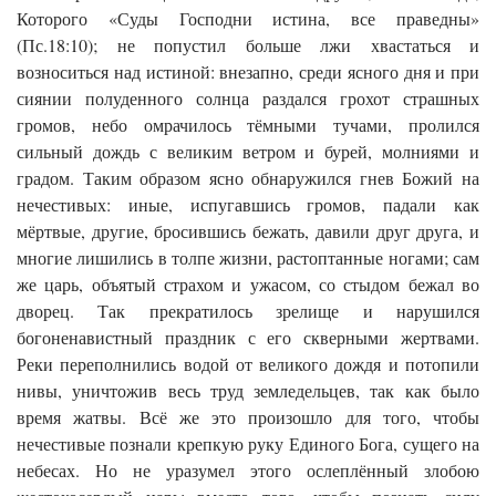
Которого «Суды Господни истина, все праведны»
(Пс.18:10); не попустил больше лжи хвастаться и
возноситься над истиной: внезапно, среди ясного дня и при
сиянии полуденного солнца раздался грохот страшных
громов, небо омрачилось тёмными тучами, пролился
сильный дождь с великим ветром и бурей, молниями и
градом. Таким образом ясно обнаружился гнев Божий на
нечестивых: иные, испугавшись громов, падали как
мёртвые, другие, бросившись бежать, давили друг друга, и
многие лишились в толпе жизни, растоптанные ногами; сам
же царь, объятый страхом и ужасом, со стыдом бежал во
дворец. Так прекратилось зрелище и нарушился
богоненавистный праздник с его скверными жертвами.
Реки переполнились водой от великого дождя и потопили
нивы, уничтожив весь труд земледельцев, так как было
время жатвы. Всё же это произошло для того, чтобы
нечестивые познали крепкую руку Единого Бога, сущего на
небесах. Но не уразумел этого ослеплённый злобою