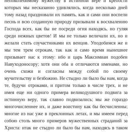
непоколебимому мужеству в истинной вере и крепости
которых мы несказанно удивлялись, когда несколько дней
тому назад праздновали их память, как и сами они воспели
песнь и всю созданную природу призывали к восхвалению
Господа всех, как бы не посреди огня находясь, но гуляя
среди нежных цветов! И мы не только величали их, но и
желали стать соучастниками их венцов. Уподобимся же и
мы тем трем отрокам, так как и само время нынешнее
призывает нас к этому: ибо и царь Максимиан подобен
Навуходоносору; хотя они оба и отличаются именами, но
очень схожи и согласны между собой по своему
мучительству и безбожию. Не стыдно ли было бы нам, когда
те, будучи отроками, и притом только в числе трех, и не
имея еще ни одного примера великодушного подвига за
истинную веру, так славно подвизались; мы же гораздо
многочисленнее их, и даже воистину как бы бесчисленны;
многие из нас уже в преклонных летах, и мы имеем перед
собою столь много примеров мужественных страданий за
Христа: итак не стыдно ли было бы нам, находясь в таком