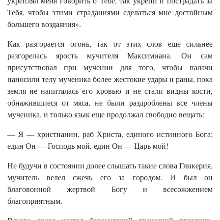
укреплял меня говорить о Тебе, так укрепи и пострадать за
Тебя, чтобы этими страданиями сделаться мне достойным
большего воздаяния».
Как разгорается огонь, так от этих слов еще сильнее
разгорелась ярость мучителя Максимиана. Он сам
присутствовал при мучении для того, чтобы палачи
наносили телу мученика более жестокие удары и раны, пока
земля не напиталась его кровью и не стали видны кости,
обнажившиеся от мяса, не были раздроблены все члены
мученика, и только язык еще продолжал свободно вещать:
— Я — христианин, раб Христа, единого истинного Бога;
един Он — Господь мой, един Он — Царь мой!
Не будучи в состоянии долее слышать такие слова Гликерия,
мучитель велел сжечь его за городом. И был он
благовонной жертвой Богу и всесожжением
благоприятным.