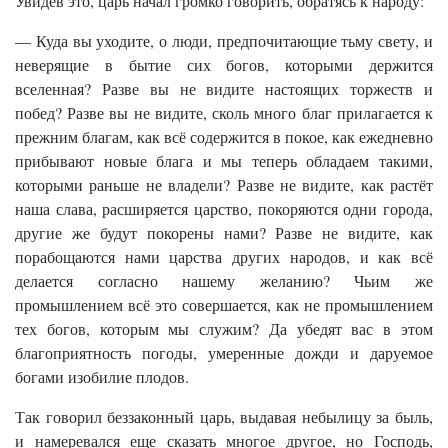
Увидев это, царь начал громко говорить, обратясь к народу:
— Куда вы уходите, о люди, предпочитающие тьму свету, и
неверящие в бытие сих богов, которыми держится
вселенная? Разве вы не видите настоящих торжеств и
побед? Разве вы не видите, сколь много благ прилагается к
прежним благам, как всё содержится в покое, как ежедневно
прибывают новые блага и мы теперь обладаем такими,
которыми раньше не владели? Разве не видите, как растёт
наша слава, расширяется царство, покоряются одни города,
другие же будут покорены нами? Разве не видите, как
порабощаются нами царства других народов, и как всё
делается согласно нашему желанию? Чьим же
промышлением всё это совершается, как не промышлением
тех богов, которым мы служим? Да убедят вас в этом
благоприятность погоды, умеренные дожди и даруемое
богами изобилие плодов.
Так говорил беззаконный царь, выдавая небылицу за быль,
и намеревался еще сказать многое другое, но Господь,