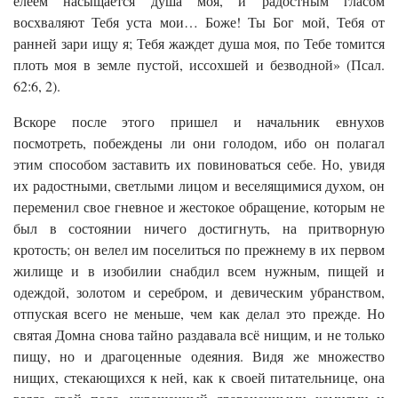
елеем насыщается душа моя, и радостным гласом
восхваляют Тебя уста мои… Боже! Ты Бог мой, Тебя от
ранней зари ищу я; Тебя жаждет душа моя, по Тебе томится
плоть моя в земле пустой, иссохшей и безводной» (Псал.
62:6, 2).
Вскоре после этого пришел и начальник евнухов
посмотреть, побеждены ли они голодом, ибо он полагал
этим способом заставить их повиноваться себе. Но, увидя
их радостными, светлыми лицом и веселящимися духом, он
переменил свое гневное и жестокое обращение, которым не
был в состоянии ничего достигнуть, на притворную
кротость; он велел им поселиться по прежнему в их первом
жилище и в изобилии снабдил всем нужным, пищей и
одеждой, золотом и серебром, и девическим убранством,
отпуская всего не меньше, чем как делал это прежде. Но
святая Домна снова тайно раздавала всё нищим, и не только
пищу, но и драгоценные одеяния. Видя же множество
нищих, стекающихся к ней, как к своей питательнице, она