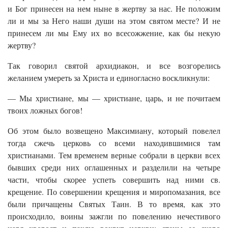
и Бог принесен на нем ныне в жертву за нас. Не положим
ли и мы за Него наши души на этом святом месте? И не
принесем ли мы Ему их во всесожжение, как бы некую
жертву?
Так говорил святой архидиакон, и все возгорелись
желанием умереть за Христа и единогласно воскликнули:
— Мы христиане, мы — христиане, царь, и не почитаем
твоих ложных богов!
Об этом было возвещено Максимиану, который повелел
тогда сжечь церковь со всеми находившимися там
христианами. Тем временем верные собрали в церкви всех
бывших среди них оглашенных и разделили на четыре
части, чтобы скорее успеть совершить над ними св.
крещение. По совершении крещения и миропомазания, все
были причащены Святых Таин. В то время, как это
происходило, воины зажгли по повелению нечестивого