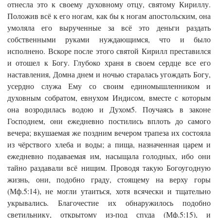
отнесла это к своему духовному отцу, святому Кириллу.
Положив всё к его ногам, как бы к ногам апостольским, она
умоляла его вырученные за всё это деньги раздать
собственными руками нуждающимся, что и было
исполнено. Вскоре после этого святой Кирилл преставился
и отошел к Богу. Глубоко храня в своем сердце все его
наставления, Домна днем и ночью старалась угождать Богу,
усердно служа Ему со своим единомышленником и
духовным собратом, евнухом Индисом, вместе с которым
она возродилась водою и Духом5. Поучаясь в законе
Господнем, они ежедневно постились вплоть до самого
вечера; вкушаемая же поздним вечером трапеза их состояла
из чёрствого хлеба и воды; а пища, назначенная царем и
ежедневно подаваемая им, насыщала голодных, ибо они
тайно раздавали всё нищим. Проводя такую Богоугодную
жизнь, они, подобно граду, стоящему на верху горы
(Мф.5:14), не могли утаиться, хотя всячески и тщательно
укрывались. Благочестие их обнаружилось подобно
светильнику, открытому из-под спуда (Мф.5:15), и