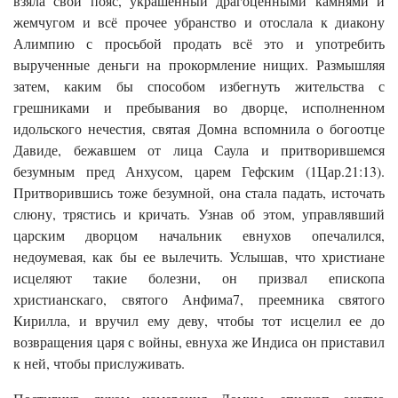
взяла свой пояс, украшенный драгоценными камнями и
жемчугом и всё прочее убранство и отослала к диакону
Алимпию с просьбой продать всё это и употребить
вырученные деньги на прокормление нищих. Размышляя
затем, каким бы способом избегнуть жительства с
грешниками и пребывания во дворце, исполненном
идольского нечестия, святая Домна вспомнила о богоотце
Давиде, бежавшем от лица Саула и притворившемся
безумным пред Анхусом, царем Гефским (1Цар.21:13).
Притворившись тоже безумной, она стала падать, источать
слюну, трястись и кричать. Узнав об этом, управлявший
царским дворцом начальник евнухов опечалился,
недоумевая, как бы ее вылечить. Услышав, что христиане
исцеляют такие болезни, он призвал епископа
христианскаго, святого Анфима7, преемника святого
Кирилла, и вручил ему деву, чтобы тот исцелил ее до
возвращения царя с войны, евнуха же Индиса он приставил
к ней, чтобы прислуживать.