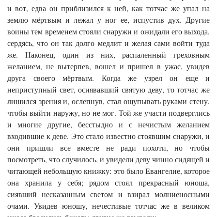
и вот, едва он приблизился к ней, как тотчас же упал на
землю мёртвым и лежал у ног ее, испустив дух. Другие
воины тем временем стояли снаружи и ожидали его выхода,
сердясь, что он так долго медлит и желая сами войти туда
же. Наконец, один из них, распаленный греховным
желанием, не вытерпев, вошел и пришел в ужас, увидев
друга своего мёртвым. Когда же узрел он еще и
неприступный свет, осиявавший святую деву, то тотчас же
лишился зрения и, ослепнув, стал ощупывать руками стену,
чтобы выйти наружу, но не мог. Той же участи подверглись
и многие другие, бесстыдно и с нечистым желанием
входившие к деве. Это стало известно стоявшим снаружи, и
они пришли все вместе не ради похоти, но чтобы
посмотреть, что случилось, и увидели деву чинно сидящей и
читающей небольшую книжку: это было Евангелие, которое
она хранила у себя; рядом стоял прекрасный юноша,
сиявший несказанным светом и взирал молниеносными
очами. Увидев юношу, нечестивые тотчас же в великом