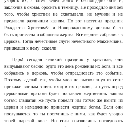
укорять их, а затем велел долго и беспощадно бить и,
заключив в оковы, бросить в темницу. Не проходило дня без
того, чтобы христиан не схватывали, не мучили и не
предавали различным казням. Но вот наступил праздник
Рождества Христова9, и Новорожденному должна была
быть принесена изобильная жертва. Все верные собрались в
церковь. Тогда нечестивые слуги нечестивого Максимиана,
пришедши к нему, сказали:
— Царь! сегодня великий праздник у христиан, они
выдумывают басню, будто это день рождения их Бога, и все
собрались в церковь, чтобы отпраздновать это событие.
Поэтому, сделай так, чтобы улов не выскользнул из сети:
прикажи воинам занять вход в их церковь, и пусть перед
церковными вратами будет поставлен жертвенник нашим
богам; глашатаи же пусть повелят им тотчас же выйти из
церкви и немедленно принести жертвы богам. Если они
послушаются, то ты поступишь с ними, как будет угодно
твоей царской воле. Но если соизволишь последовать