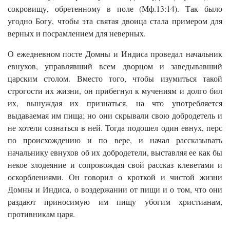
сокровищу, обретенному в поле (Мф.13:14). Так было
угодно Богу, чтобы эта святая двоица стала примером для
верных и посрамлением для неверных.
О ежедневном посте Домны и Индиса проведал начальник
евнухов, управлявший всем дворцом и заведывавший
царским столом. Вместо того, чтобы изумиться такой
строгости их жизни, он прибегнул к мучениям и долго бил
их, вынуждая их признаться, на что употребляется
выдаваемая им пища; но они скрывали свою добродетель и
не хотели сознаться в ней. Тогда подошел один евнух, перс
по происхождению и по вере, и начал рассказывать
начальнику евнухов об их добродетели, выставляя ее как бы
некое злодеяние и сопровождая свой рассказ клеветами и
оскорблениями. Он говорил о кроткой и чистой жизни
Домны и Индиса, о воздержании от пищи и о том, что они
раздают приносимую им пищу убогим христианам,
противникам царя.