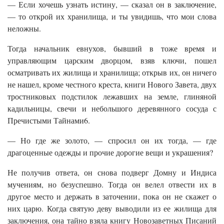
— Если хочешь узнать истину, — сказал он в заключение,
— то открой их хранилища, и ты увидишь, что мои слова
неложны.
Тогда начальник евнухов, бывший в тоже время и
управляющим царским дворцом, взяв ключи, пошел
осматривать их жилища и хранилища; открыв их, он ничего
не нашел, кроме честного креста, книги Нового Завета, двух
тростниковых подстилок лежавших на земле, глиняной
кадильницы, свечи и небольшого деревянного сосуда с
Пречистыми Тайнами6.
— Но где же золото, — спросил он их тогда, — где
драгоценные одежды и прочие дорогие вещи и украшения?
Не получив ответа, он снова подверг Домну и Индиса
мучениям, но безуспешно. Тогда он велел отвести их в
другое место и держать в заточении, пока он не скажет о
них царю. Когда святую деву выводили из ее жилища для
заключения, она тайно взяла книгу Новозаветных Писаний