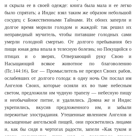
и скрыла ее в своей одежде: книга была мала и ее легко
было спрятать; а Индис взял таким же образом небольшой
сосудец с Божественными Тайнами. Их обоих заперли и
долгое время морили голодом и жаждой: так решил их
неправедный мучитель, чтобы питавшие голодных сами
умерли голодной смертью. От долгого пребывания без
пищи юная дева впала в телесную болезнь; но Пекущийся о
птицах и о зверях, Отверзающий руку Свою и
Насыщающий всякое животное по благоволению
(Пс.144:16), Бог — Промыслитель не презрел Своих рабов,
ослабевших от долгого голода: в одну ночь Он послал им
Ангелов Своих, которые осияли их во тьме небесным
светом, предложили им чудную трапезу — небесную пищу
и необычайное питие, и удалились. Домна же и Индис
укрепились, вкусив предложенного им, и забыли
пережитые злострадания. Утешенные явлением Ангелов и
насыщенные ангельской пищей, они просветились лицами
и, как бы сидя в чертогах радости, запели «Как туком и