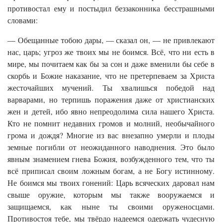
противостал ему и постыдил беззаконника бесстрашными
словами:
— Обещанные тобою дары, — сказал он, — не привлекают
нас, царь; угроз же твоих мы не боимся. Всё, что ни есть в
мире, мы почитаем как бы за сон и даже вменили бы себе в
скорбь и Божие наказание, что не претерпеваем за Христа
жесточайших мучений. Ты хвалишься победой над
варварами, но терпишь поражения даже от христианских
жен и детей, ибо явно непреодолима сила нашего Христа.
Кто не помнит недавних громов и молний, необычайного
грома и дождя? Многие из вас внезапно умерли и плоды
земные погибли от неожиданного наводнения. Это было
явным знамением гнева Божия, возбужденного тем, что ты
всё приписал своим ложным богам, а не Богу истинному.
Не боимся мы твоих гонений: Царь всяческих даровал нам
свыше оружие, которым мы также вооружаемся и
защищаемся, как ныне ты своими оруженосцами.
Противостоя тебе, мы твёрдо надеемся одержать чудесную