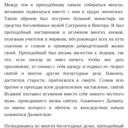
Между тем к преподобному начали собираться многие,
желавшие подвизаться вместе с ним в трудах иноческих.
Таким образом был построен большой монастырь на
средства боголюбивых мужей Сатурнина и Виктора. И был
преподобный наставником и игуменом многих иноков,
полезным учителем и мирянам, ибо руководил всех на путь
спасения и словом и примером добродетельной жизни
своей. Преподобный был весьма милостив к бедным, так
что, если иногда не имел ничего, чтобы мог дать
просившему, то снимал с себя одежду и отдавал ее; творил
святой и многие другие богоугодные дела. Наконец,
достигнув старости, приблизился к смерти. Созвав всю
братию и преподав всем душеполезное наставление, святой
Исаакий поставил игуменом вместо себя некоего честного
мужа, проводившего жизнь святую, блаженного Далмата,
по имени которого и обитель та впосдедствии начала
называться Далматскою.
Потрудившись во многих богоутодных делах, преподобный