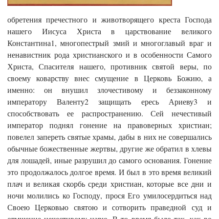
обретения пречестного и животворящего креста Господа
нашего Иисуса Христа в царствование великого
Константина1, многопестрый змий и многоглавый враг и
ненавистник рода христианского и в особенности Самого
Христа, Спасителя нашего, противник святой веры, по
своему коварству внес смущение в Церковь Божию, а
именно: он внушил злочестивому и беззаконному
императору Валенту2 защищать ересь Ариеву3 и
способствовать ее распространению. Сей нечестивый
император поднял гонение на правоверных христиан;
повелел запереть святые храмы, дабы в них не совершались
обычные божественные жертвы, другие же обратил в хлевы
для лошадей, иные разрушил до самого основания. Гонение
это продолжалось долгое время. И был в это время великий
плач и великая скорбь среди христиан, которые все дни и
ночи молились ко Господу, прося Его умилосердиться над
Своею Церковью святою и сотворить праведной суд и
отмщение нечестивому царю. В то время было так, как во