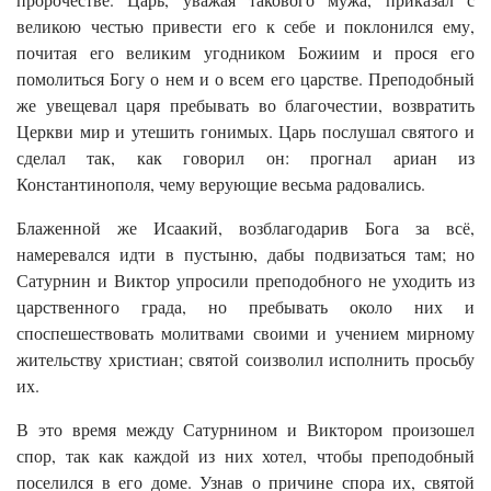
великою честью привести его к себе и поклонился ему,
почитая его великим угодником Божиим и прося его
помолиться Богу о нем и о всем его царстве. Преподобный
же увещевал царя пребывать во благочестии, возвратить
Церкви мир и утешить гонимых. Царь послушал святого и
сделал так, как говорил он: прогнал ариан из
Константинополя, чему верующие весьма радовались.
Блаженной же Исаакий, возблагодарив Бога за всё,
намеревался идти в пустыню, дабы подвизаться там; но
Сатурнин и Виктор упросили преподобного не уходить из
царственного града, но пребывать около них и
споспешествовать молитвами своими и учением мирному
жительству христиан; святой соизволил исполнить просьбу
их.
В это время между Сатурнином и Виктором произошел
спор, так как каждой из них хотел, чтобы преподобный
поселился в его доме. Узнав о причине спора их, святой