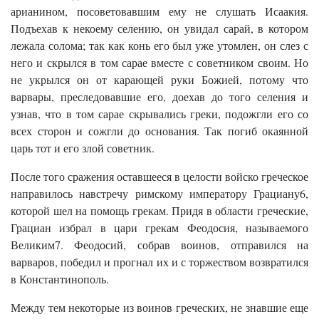
арианином, посоветовавшим ему не слушать Исаакия.
Подъехав к некоему селению, он увидал сарай, в котором
лежала солома; так как конь его был уже утомлен, он слез с
него и скрылся в том сарае вместе с советником своим. Но
не укрылся он от карающей руки Божией, потому что
варвары, преследовавшие его, доехав до того селения и
узнав, что в том сарае скрывались греки, подожгли его со
всех сторон и сожгли до основания. Так погиб окаянной
царь тот и его злой советник.
После того сражения оставшееся в целости войско греческое
направилось навстречу римскому императору Грациану6,
которой шел на помощь грекам. Придя в области греческие,
Грациан избрал в цари грекам Феодосия, называемого
Великим7. Феодосий, собрав воинов, отправился на
варваров, победил и прогнал их и с торжеством возвратился
в Константинополь.
Между тем некоторые из воинов греческих, не знавшие еще