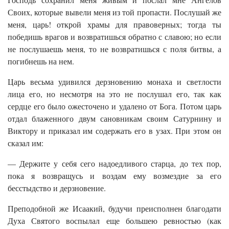
Своих, которые вывели меня из той пропасти. Послушай же
меня, царь! открой храмы для правоверных; тогда ты
победишь врагов и возвратишься обратно с славою; но если
не послушаешь меня, то не возвратишься с поля битвы, а
погибнешь на нем.
Царь весьма удивился дерзновению монаха и светлости
лица его, но несмотря на это не послушал его, так как
сердце его было ожесточено и удалено от Бога. Потом царь
отдал блаженного двум сановникам своим Сатурнину и
Виктору и приказал им содержать его в узах. При этом он
сказал им:
— Держите у себя сего надоедливого старца, до тех пор,
пока я возвращусь и воздам ему возмездие за его
бесстыдство и дерзновение.
Преподобной же Исаакий, будучи преисполнен благодати
Духа Святого воспылал еще большею ревностью (как