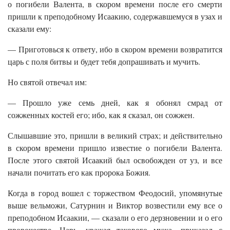
о погибели Валента, в скором времени после его смерти
пришли к преподобному Исаакию, содержавшемуся в узах и
сказали ему:
— Приготовься к ответу, ибо в скором времени возвратится
царь с поля битвы и будет тебя допрашивать и мучить.
Но святой отвечал им:
— Прошло уже семь дней, как я обонял смрад от
сожженных костей его; ибо, как я сказал, он сожжен.
Слышавшие это, пришли в великий страх; и действительно
в скором времени пришло известие о погибели Валента.
После этого святой Исаакий был освобожден от уз, и все
начали почитать его как пророка Божия.
Когда в город вошел с торжеством Феодосий, упомянутые
выше вельможи, Сатурнин и Виктор возвестили ему все о
преподобном Исаакии, — сказали о его дерзновении и о его
пророчестве. Царь, уважая такового мужа, приказал с