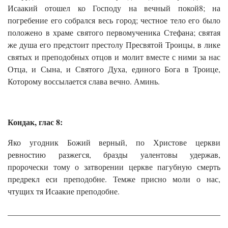
Исаакий отошел ко Господу на вечный покой8; на
погребение его собрался весь город; честное тело его было
положено в храме святого первомученика Стефана; святая
же душа его предстоит престолу Пресвятой Троицы, в лике
святых и преподобных отцов и молит вместе с ними за нас
Отца, и Сына, и Святого Духа, единого Бога в Троице,
Которому воссылается слава вечно. Аминь.
Кондак, глас 8:
Яко угодник Божий верный, по Христове церкви
ревностию разжегся, бразды уалентовы удержав,
пророчески тому о затворении церкве пагубную смерть
предрекл еси преподобне. Темже присно моли о нас,
чтущих тя Исаакие преподобне.
______________________________________________________