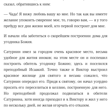
сказал, обратившись к ним:
— Чада! Я вижу любовь вашу ко мне. Но так как вы имеете
желание упокоить смирение мое, то, говорю вам, — я у того
пребуду все дни жизни моей, кто первой построит дом мне.
И начали оба заботиться о скорейшем построении дома для
угодника Божия.
Сатурнин имел за городом очень красивое место, весьма
удобное для жития иноков; на этом месте он и поспешил
построить обитель угоднику Божию; здесь и поселился
преподобный Исаакий. Точно также и Виктор выстроил
красивое жилище для святого и весьма сожалел, что
Сатурнин опередил его. Придя к святому, он начал усердно
просить его переселиться в келлию, построенную для него.
Но преподобной продолжал подвизаться в обители
Сатурнина, хотя иногда приходил и к Виктору и жил у него
по нескольку дней, не желая огорчать его отказом.