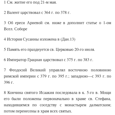
1 См. житие его под 21-м мая.
2 Валент царствовал с 364 г. по 378 г.
3 Об ереси Ариевой см. ниже в дополнит статье о 1-ом
Всел. Соборе
4 История Сусанны изложена в (Дан.13)
5 Память его празднуется св. Церковью 20-го июля.
6 Император Грациан царствовал с 375 г. по 383 г.
7 Феодосий Великий управлял восточною половиною
римской империи с 379 г. по 395 г.; западною—с 393 г. по
396 г.
8 Кончина святого Исаакия последовала в к. 5-го в. Мощи
его были положены первоначально в храме св. Стефана,
находившемся по соседству с монастырем далматским;
потом перенесены в храм всех святых.