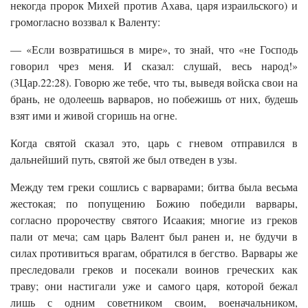
некогда пророк Михей против Ахава, царя израильского) и
громогласно воззвал к Валенту:
— «Если возвратишься в мире», то знай, что «не Господь
говорил чрез меня. И сказал: слушай, весь народ!»
(3Цар.22:28). Говорю же тебе, что ты, выведя войска свои на
брань, не одолеешь варваров, но побежишь от них, будешь
взят ими и живой сгоришь на огне.
Когда святой сказал это, царь с гневом отправился в
дальнейший путь, святой же был отведен в узы.
Между тем греки сошлись с варварами; битва была весьма
жестокая; по попущению Божию победили варвары,
согласно пророчеству святого Исаакия; многие из греков
пали от меча; сам царь Валент был ранен и, не будучи в
силах противиться врагам, обратился в бегство. Варвары же
преследовали греков и посекали воинов греческих как
траву; они настигали уже и самого царя, которой бежал
лишь с одним советником своим, военачальником,