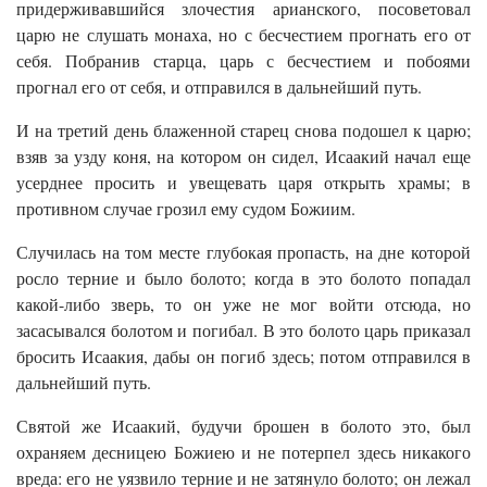
придерживавшийся злочестия арианского, посоветовал
царю не слушать монаха, но с бесчестием прогнать его от
себя. Побранив старца, царь с бесчестием и побоями
прогнал его от себя, и отправился в дальнейший путь.
И на третий день блаженной старец снова подошел к царю;
взяв за узду коня, на котором он сидел, Исаакий начал еще
усерднее просить и увещевать царя открыть храмы; в
противном случае грозил ему судом Божиим.
Случилась на том месте глубокая пропасть, на дне которой
росло терние и было болото; когда в это болото попадал
какой-либо зверь, то он уже не мог войти отсюда, но
засасывался болотом и погибал. В это болото царь приказал
бросить Исаакия, дабы он погиб здесь; потом отправился в
дальнейший путь.
Святой же Исаакий, будучи брошен в болото это, был
охраняем десницею Божиею и не потерпел здесь никакого
вреда: его не уязвило терние и не затянуло болото; он лежал