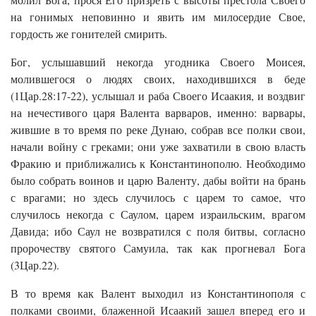
на гонимых неповинно и явить им милосердие Свое,
гордость же гонителей смирить.
Бог, услышавший некогда угодника Своего Моисея,
молившегося о людях своих, находившихся в беде
(1Цар.28:17-22), услышал и раба Своего Исаакия, и воздвиг
на нечестивого царя Валента варваров, именно: варвары,
жившие в то время по реке Дунаю, собрав все полки свои,
начали войну с греками; они уже захватили в свою власть
Фракию и приближались к Константинополю. Необходимо
было собрать воинов и царю Валенту, дабы войти на брань
с врагами; но здесь случилось с царем то самое, что
случилось некогда с Саулом, царем израильским, врагом
Давида; ибо Саул не возвратился с поля битвы, согласно
пророчеству святого Самуила, так как прогневал Бога
(3Цар.22).
В то время как Валент выходил из Константинополя с
полками своими, блаженной Исаакий зашел вперед его и