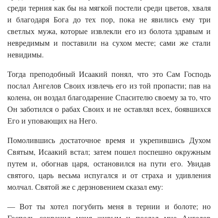
среди терния как бы на мягкой постели среди цветов, хваля
и благодаря Бога до тех пор, пока не явились ему три
светлых мужа, которые извлекли его из болота здравым и
невредимым и поставили на сухом месте; сами же стали
невидимы.
Тогда преподобный Исаакий понял, что это Сам Господь
послал Ангелов Своих извлечь его из той пропасти; пав на
колена, он воздал благодарение Спасителю своему за то, что
Он заботился о рабах Своих и не оставлял всех, боявшихся
Его и уповающих на Него.
Помолившись достаточное время и укрепившись Духом
Святым, Исаакий встал; затем пошел поспешно окружным
путем и, обогнав царя, остановился на пути его. Увидав
святого, царь весьма испугался и от страха и удивления
молчал. Святой же с дерзновением сказал ему:
— Вот ты хотел погубить меня в тернии и болоте; но
Господь сохранил меня живым и послал мне Ангелов