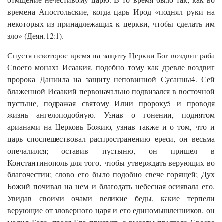
времена Апостольские, когда царь Ирод «поднял руки на
некоторых из принадлежащих к церкви, чтобы сделать им
зло» (Деян.12:1).
Спустя некоторое время на защиту Церкви Бог воздвиг раба
Своего монаха Исаакия, подобно тому как древле воздвиг
пророка Даниила на защиту неповинной Сусанны4. Сей
блаженной Исаакий первоначально подвизался в восточной
пустыне, подражая святому Илии пророку5 и проводя
жизнь ангелоподобную. Узнав о гонении, поднятом
арианами на Церковь Божию, узнав также и о том, что и
царь споспешествовал распространению ереси, он весьма
опечалился; оставив пустыню, он пришел в
Константинополь для того, чтобы утверждать верующих во
благочестии; слово его было подобно свече горящей; Дух
Божий почивал на нем и благодать небесная осиявала его.
Увидав своими очами великие беды, какие терпели
верующие от зловерного царя и его единомышленников, он
молил Бога, прося Его призреть с высоты престола Своего