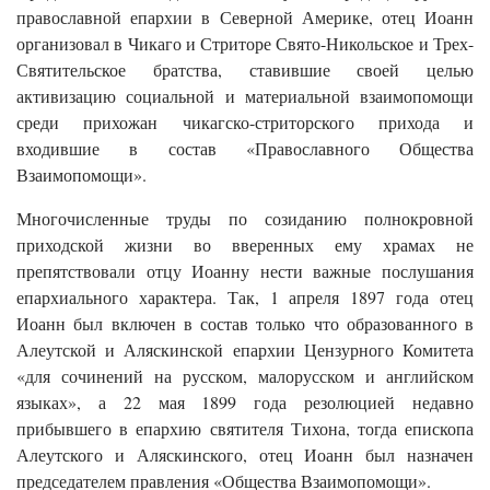
православной епархии в Северной Америке, отец Иоанн
организовал в Чикаго и Стриторе Свято-Никольское и Трех-
Святительское братства, ставившие своей целью
активизацию социальной и материальной взаимопомощи
среди прихожан чикагско-стриторского прихода и
входившие в состав «Православного Общества
Взаимопомощи».
Многочисленные труды по созиданию полнокровной
приходской жизни во вверенных ему храмах не
препятствовали отцу Иоанну нести важные послушания
епархиального характера. Так, 1 апреля 1897 года отец
Иоанн был включен в состав только что образованного в
Алеутской и Аляскинской епархии Цензурного Комитета
«для сочинений на русском, малорусском и английском
языках», а 22 мая 1899 года резолюцией недавно
прибывшего в епархию святителя Тихона, тогда епископа
Алеутского и Аляскинского, отец Иоанн был назначен
председателем правления «Общества Взаимопомощи».