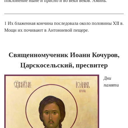
поклонение ныне и присно и во веки веков. Аминь.
______________________________________________________
1 Их блаженная кончина последовала около половины XII в.
Мощи их почивают в Антониевой пещере.
Священномученик Иоанн Кочуров,
Царскосельский, пресвитер
Дни
памяти