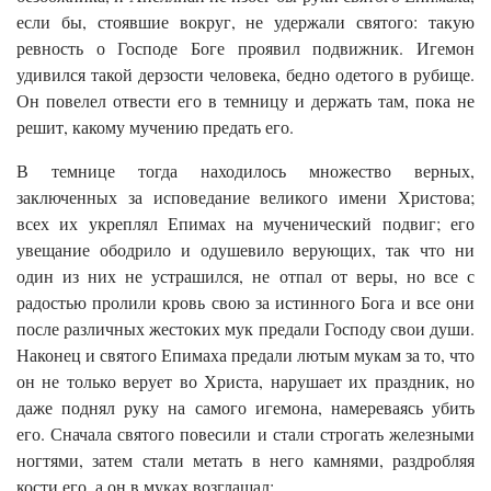
если бы, стоявшие вокруг, не удержали святого: такую
ревность о Господе Боге проявил подвижник. Игемон
удивился такой дерзости человека, бедно одетого в рубище.
Он повелел отвести его в темницу и держать там, пока не
решит, какому мучению предать его.
В темнице тогда находилось множество верных,
заключенных за исповедание великого имени Христова;
всех их укреплял Епимах на мученический подвиг; его
увещание ободрило и одушевило верующих, так что ни
один из них не устрашился, не отпал от веры, но все с
радостью пролили кровь свою за истинного Бога и все они
после различных жестоких мук предали Господу свои души.
Наконец и святого Епимаха предали лютым мукам за то, что
он не только верует во Христа, нарушает их праздник, но
даже поднял руку на самого игемона, намереваясь убить
его. Сначала святого повесили и стали строгать железными
ногтями, затем стали метать в него камнями, раздробляя
кости его, а он в муках возглашал: