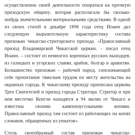
осуществлении своей деятельности опираться на прочную
приходскую общину, которая располагала бы сколько-
нибудь значительными материальными средствами. В одной
из своих статей в декабре 1898 года отец Иоанн дал
следующую выразительную характеристику состава
прихожан чикагско-стриторского прихода. «Православный
приход Владимирской Чикагской церкви, – писал отец
Иоанн, – состоит из немногих коренных русских выходцев,
из галицких и угорских славян, арабов, болгар и аравитян.
Большинство прихожан – рабочий народ, снискивающий
себе пропитание тяжелым трудом по месту жительства на
окраинах города. К чикагскому приходу приписана церковь
Трех Святителей и приход города Стритора. Стритор и при
нем местечко Кенгли находятся в 94 милях от Чикаго и
известны своими каменноугольными копями.
Православный приход там состоит из работающих на копях
словаков, обращенных из униатов».
Столь своеобразный состав прихожан чикагско-