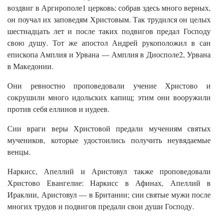
воздвиг в Аргирополе1 церковь; собрав здесь много верных,
он поучал их заповедям Христовым. Так трудился он целых
шестнадцать лет и после таких подвигов предал Господу
свою душу. Тот же апостол Андрей рукоположил в сан
епископа Амплия и Урвана — Амплия в Диосполе2, Урвана
в Македонии.
Они ревностно проповедовали учение Христово и
сокрушили много идольских капищ; этим они вооружили
против себя еллинов и иудеев.
Сии враги веры Христовой предали мучениям святых
мучеников, которые удостоились получить неувядаемые
венцы.
Наркисс, Апеллий и Аристовул также проповедовали
Христово Евангелие: Наркисс в Афинах, Апеллий в
Ираклии, Аристовул — в Британии; сии святые мужи после
многих трудов и подвигов предали свои души Господу.