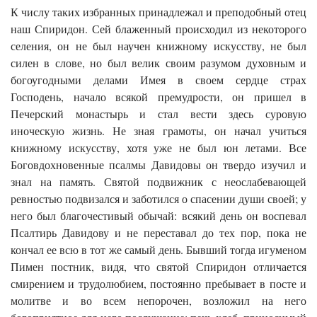
К числу таких избранных принадлежал и преподобный отец
наш Спиридон. Сей блаженный происходил из некоторого
селения, он не был научен книжному искусству, не был
силен в слове, но был велик своим разумом духовным и
богоугодными делами Имея в своем сердце страх
Господень, начало всякой премудрости, он пришел в
Печерский монастырь и стал вести здесь суровую
иноческую жизнь. Не зная грамоты, он начал учиться
книжному искусству, хотя уже не был юн летами. Все
Боговдохновенные псалмы Давидовы он твердо изучил и
знал на память. Святой подвижник с неослабевающей
ревностью подвизался и заботился о спасении души своей; у
него был благочестивый обычай: всякий день он воспевал
Псалтирь Давидову и не переставал до тех пор, пока не
кончал ее всю в тот же самый день. Бывший тогда игуменом
Пимен постник, видя, что святой Спиридон отличается
смирением и трудолюбием, постоянно пребывает в посте и
молитве и во всем непорочен, возложил на него