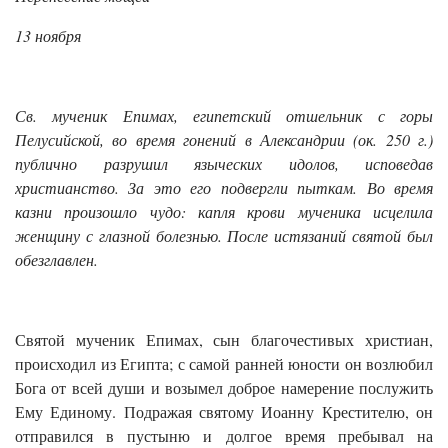
13 ноября
Св. мученик Епимах, египетский отшельник с горы
Пелусийской, во время гонений в Александрии (ок. 250 г.)
публично разрушил языческих идолов, исповедав
христианство. За это его подвергли пыткам. Во время
казни произошло чудо: капля крови мученика исцелила
женщину с глазной болезнью. После истязаний святой был
обезглавлен.
Святой мученик Епимах, сын благочестивых христиан,
происходил из Египта; с самой ранней юности он возлюбил
Бога от всей души и возымел доброе намерение послужить
Ему Единому. Подражая святому Иоанну Крестителю, он
отправился в пустыню и долгое время пребывал на