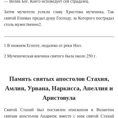
— Велик Бог, Коего исповедует сей страдалец.
Затем мучители усекли главу Христова мученика, Так
святой Епимах предал душу Господу, за Которого пострадал
столь мужественно2.
______________________________________________________
1 В нижнем Египте, недалеко от реки Нил.
2 Мученическая кончина святого была около 250 г.
Память святых апостолов Стахия,
Амлия, Урвана, Наркисса, Апеллия и
Аристовула
Святой Стахий был поставлен епископом в Византии
святым апостолом Андреем; вместе с ним святой Стахий