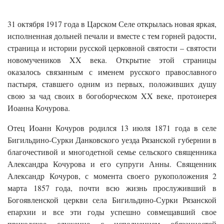
31 октября 1917 года в Царском Селе открылась новая яркая,
исполненная дольней печали и вместе с тем горней радости,
страница и истории русской церковной святости – святости
новомучеников XX века. Открытие этой страницы
оказалось связанным с именем русского православного
пастыря, ставшего одним из первых, положивших душу
свою за чад своих в богоборческом XX веке, протоиерея
Иоанна Кочурова.
Отец Иоанн Кочуров родился 13 июля 1871 года в селе
Бигильдино-Сурки Данковского уезда Рязанской губернии в
благочестивой и многодетной семье сельского священника
Александра Кочурова и его супруги Анны. Священник
Александр Кочуров, с момента своего рукоположения 2
марта 1857 года, почти всю жизнь прослуживший в
Богоявленской церкви села Бигильдино-Сурки Рязанской
епархии и все эти годы успешно совмещавший свое
приходское служение с исполнением обязанностей