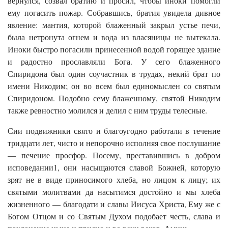
вернулся, созвал братию и просил, чтобы иноки помогли
ему погасить пожар. Собравшись, братия увидела дивное
явление: мантия, которой блаженный закрыл устье печи,
была нетронута огнем и вода из власяницы не вытекала.
Иноки быстро погасили принесенной водой горящее здание
и радостно прославляли Бога. У сего блаженного
Спиридона был один соучастник в трудах, некий брат по
имени Никодим; он во всем был единомыслен со святым
Спиридоном. Подобно сему блаженному, святой Никодим
также ревностно молился и делил с ним труды телесные.
Сии подвижники свято и благоугодно работали в течение
тридцати лет, чисто и непорочно исполняя свое послушание
— печение просфор. Посему, преставившись в добром
исповедании1, они насыщаются славой Божией, которую
зрят не в виде приносимого хлеба, но лицом к лицу; их
святыми молитвами да насытимся достойно и мы хлеба
жизненного — благодати и славы Иисуса Христа, Ему же с
Богом Отцом и со Святым Духом подобает честь, слава и