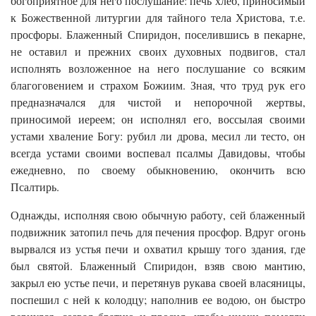
богоприятное для него послушание: печь хлеб, приносимый
к Божественной литургии для тайного тела Христова, т.е.
просфоры. Блаженный Спиридон, поселившись в пекарне,
не оставил и прежних своих духовных подвигов, стал
исполнять возложенное на него послушание со всяким
благоговением и страхом Божиим. Зная, что труд рук его
предназначался для чистой и непорочной жертвы,
приносимой иереем; он исполнял его, воссылая своими
устами хваление Богу: рубил ли дрова, месил ли тесто, он
всегда устами своими воспевал псалмы Давидовы, чтобы
ежедневно, по своему обыкновению, окончить всю
Псалтирь.
Однажды, исполняя свою обычную работу, сей блаженный
подвижник затопил печь для печения просфор. Вдруг огонь
вырвался из устья печи и охватил крышу того здания, где
был святой. Блаженный Спиридон, взяв свою мантию,
закрыл ею устье печи, и перетянув рукава своей власяницы,
поспешил с ней к колодцу; наполнив ее водою, он быстро