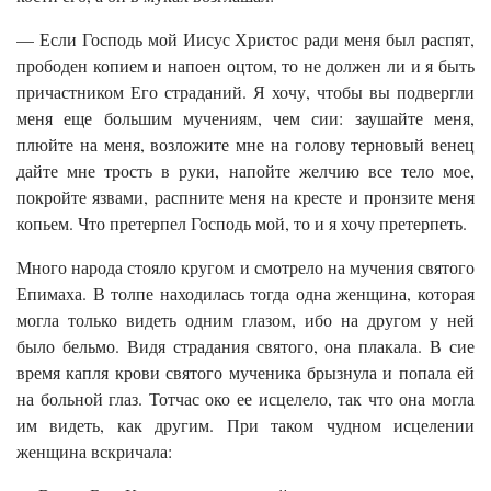
— Если Господь мой Иисус Христос ради меня был распят,
прободен копием и напоен оцтом, то не должен ли и я быть
причастником Его страданий. Я хочу, чтобы вы подвергли
меня еще большим мучениям, чем сии: заушайте меня,
плюйте на меня, возложите мне на голову терновый венец
дайте мне трость в руки, напойте желчию все тело мое,
покройте язвами, распните меня на кресте и пронзите меня
копьем. Что претерпел Господь мой, то и я хочу претерпеть.
Много народа стояло кругом и смотрело на мучения святого
Епимаха. В толпе находилась тогда одна женщина, которая
могла только видеть одним глазом, ибо на другом у ней
было бельмо. Видя страдания святого, она плакала. В сие
время капля крови святого мученика брызнула и попала ей
на больной глаз. Тотчас око ее исцелело, так что она могла
им видеть, как другим. При таком чудном исцелении
женщина вскричала: