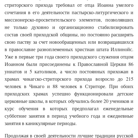
стриторского прихода требовал от отца Иоанна умелого
сочетания в его деятельности пастырско-литургического и
миссионерско-просветительского элементов, позволявших
не только духовно и организационно стабилизировать
состав своей приходской общины, но постоянно расширять
свою паству за счет новообращенных или возвращавшихся
в православие разноплеменных христиан штата Иллинойс.
Уже в первые три года своего приходского служения отцом
Иоанном были присоединены к Православной Церкви 86
униатов и 5 католиков, а число постоянных прихожан в
храмах чикагско-стриторского прихода возросло до 215
человек в Чикаго и 88 человек в Стриторе. При обоих
приходских храмах успешно функционировали детские
церковные школы, в которых обучались более 20 учеников и
курс обучения в которых предполагал еженедельные
субботние занятия в период учебного года и ежедневные
занятия в каникулярные периоды.
Продолжая в своей деятельности лучшие традиции русской