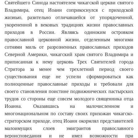
Святейшего Синода настоятелем чикагской церкви святого
Владимира, отец Иоанн соприкоснулся с приходской
жизнью, разительно отличавшейся от упорядоченной,
укорененной в вековых традициях жизни православных
приходов в России. Являясь одиноким островком
православной церковной жизни, отделенным многими
сотнями миль от разрозненных православных приходов
Северной Америки, чикагский храм святого Владимира и
приписанная к нему церковь Трех Святителей города
Стритора за менее чем трехлетний период своего
существования еще не успели сформироваться как
полноценные православные приходы и требовали для
своего становления поистине подвижнических пастырских
трудов со стороны еще совсем молодого священника отца
Иоанна. Оказавшись на малочисленном и
многонациональном по составу своих прихожан чикагско-
стриторском приходе, отец Иоанн окормлял представителей
малоимущих слоев эмигрантов православного
вероисповедания и не имел возможности при