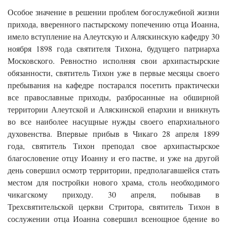
Особое значение в решении проблем богослужебной жизни
прихода, вверенного пастырскому попечению отца Иоанна,
имело вступление на Алеутскую и Аляскинскую кафедру 30
ноября 1898 года святителя Тихона, будущего патриарха
Московского. Ревностно исполняя свои архипастырские
обязанности, святитель Тихон уже в первые месяцы своего
пребывания на кафедре постарался посетить практически
все православные приходы, разбросанные на обширной
территории Алеутской и Аляскинской епархии и вникнуть
во все наиболее насущные нужды своего епархиального
духовенства. Впервые прибыв в Чикаго 28 апреля 1899
года, святитель Тихон преподал свое архипастырское
благословение отцу Иоанну и его пастве, и уже на другой
день совершил осмотр территории, предполагавшейся стать
местом для постройки нового храма, столь необходимого
чикагскому приходу. 30 апреля, побывав в
Трехсвятительской церкви Стритора, святитель Тихон в
сослужении отца Иоанна совершил всенощное бдение во