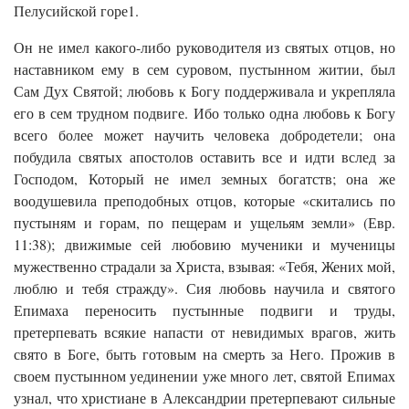
Пелусийской горе1.
Он не имел какого-либо руководителя из святых отцов, но
наставником ему в сем суровом, пустынном житии, был
Сам Дух Святой; любовь к Богу поддерживала и укрепляла
его в сем трудном подвиге. Ибо только одна любовь к Богу
всего более может научить человека добродетели; она
побудила святых апостолов оставить все и идти вслед за
Господом, Который не имел земных богатств; она же
воодушевила преподобных отцов, которые «скитались по
пустыням и горам, по пещерам и ущельям земли» (Евр.
11:38); движимые сей любовию мученики и мученицы
мужественно страдали за Христа, взывая: «Тебя, Жених мой,
люблю и тебя стражду». Сия любовь научила и святого
Епимаха переносить пустынные подвиги и труды,
претерпевать всякие напасти от невидимых врагов, жить
свято в Боге, быть готовым на смерть за Него. Прожив в
своем пустынном уединении уже много лет, святой Епимах
узнал, что христиане в Александрии претерпевают сильные