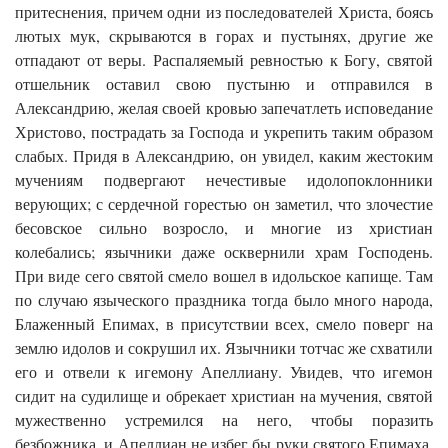
притеснения, причем одни из последователей Христа, боясь
лютых мук, скрываются в горах и пустынях, другие же
отпадают от веры. Распаляемый ревностью к Богу, святой
отшельник оставил свою пустыню и отправился в
Александрию, желая своей кровью запечатлеть исповедание
Христово, пострадать за Господа и укрепить таким образом
слабых. Придя в Александрию, он увидел, каким жестоким
мучениям подвергают нечестивые идолопоклонники
верующих; с сердечной горестью он заметил, что злочестие
бесовское сильно возросло, и многие из христиан
колебались; язычники даже осквернили храм Господень.
При виде сего святой смело вошел в идольское капище. Там
по случаю языческого праздника тогда было много народа,
Блаженный Епимах, в присутствии всех, смело поверг на
землю идолов и сокрушил их. Язычники тотчас же схватили
его и отвели к игемону Апеллиану. Увидев, что игемон
сидит на судилище и обрекает христиан на мучения, святой
мужественно устремился на него, чтобы поразить
безбожника, и Апеллиан не избег бы руки святого Епимаха,