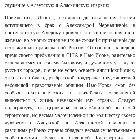
служение в Алеутскую и Аляскинскую епархию.
Приезд отца Иоанна, незадолго до оставления России
вступившего в брак с Александрой Чернышевой, в
протестантскую Америку привел его в соприкосновение с
жизнью, во многих отношениях не схожей с привычной для
него жизнью православной России. Оказавшись в первое
время своего пребывания в США в Нью-Йорке, разительно
отличавшемся по своему бытовому и духовному укладу от
русских городов, и еще не успев освоить английский язык,
отец Иоанн благодаря братской поддержке представителей
небольшой православной общины Нью-Йорка смог без
особых психологических и житейских осложнений
включиться в жизнь незнакомой ему страны. Следует
подчеркнуть, что церковная жизнь обширной по своей
территории, но весьма малочисленной по количеству своего
духовенства Алеутской и Аляскинской епархии в
различных районах страны обладала весьма существенными
особенностями. Если в Северной Калифорнии, на