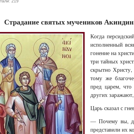
тали:
219
Страдание святых мучеников Акиндин
Когда персидски
исполненный всяк
гонение на христ
три тайных хрис
скрытно Христу,
тому же благоче
пред царем, что
других заражают,
Царь сказал с гне
— Почему вы, да
представили их к