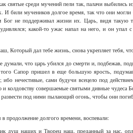
ак святые среди мучений пели так, палачи выбились из
х. И били мучеников долгое время, так что они могли
 Бог не поддерживал жизни их. Царь, видя такую тв
 удивлялся; какой-то ужас напал на него, и он упал 
аш, Который дал тебе жизнь, снова укрепляет тебя, чт
думали, что царь убился до смерти и, подбежав, под
 того Сапор пришел в еще большую ярость, подума
; ибо нечестивые, сами будучи всецело под действие
 и колдовству совершаемые святыми дивные чудеса Бо
 развести под ними пылающий огонь, чтобы они погиб
я в продолжение долгого времени, воспевали:
ик душ наших и Творец наш, преданный за нас, опл