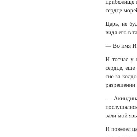
прибежище и
сердце морей
Царь, не бу
видя его в т
— Во имя Ии
И тотчас у 
сердце, еще
сие за колд
разрешении 
— Акиндина
послушались
зали мой яз
И повелел ц