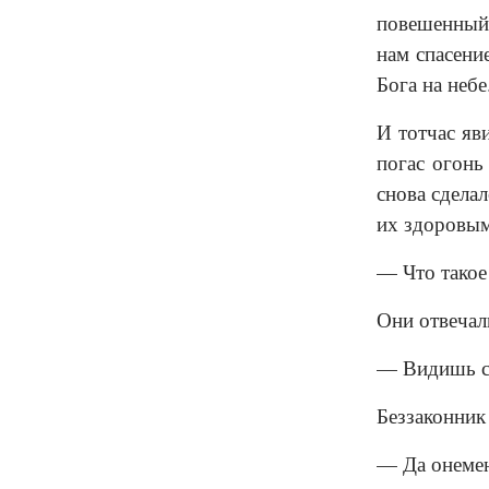
повешенный 
нам спасени
Бога на небе
И тотчас яв
погас огонь
снова сдела
их здоровым
— Что такое
Они отвечал
— Видишь са
Беззаконник
— Да онемею