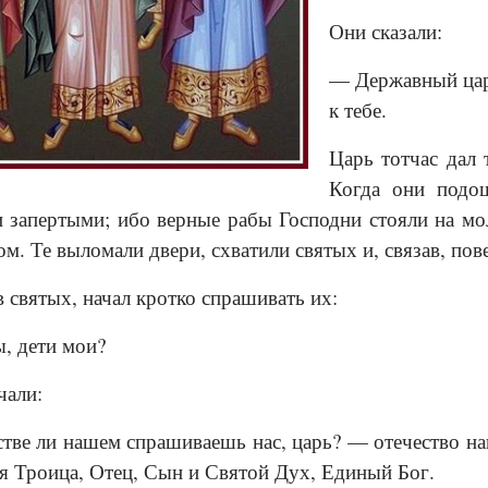
Они сказали:
— Державный цар
к тебе.
Царь тотчас дал 
Когда они подо
 запертыми; ибо верные рабы Господни стояли на мол
ом. Те выломали двери, схватили святых и, связав, пов
в святых, начал кротко спрашивать их:
, дети мои?
чали:
тве ли нашем спрашиваешь нас, царь? — отечество на
я Троица, Отец, Сын и Святой Дух, Единый Бог.