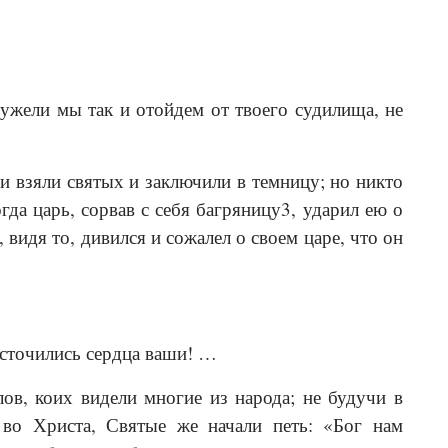
ужели мы так и отойдем от твоего судилища, не
и взяли святых и заключили в темницу; но никто
да царь, сорвав с себя багряницу3, ударил ею о
 видя то, дивился и сожалел о своем царе, что он
есточились сердца ваши! …
лов, коих видели многие из народа; не будучи в
 во Христа, Святые же начали петь: «Бог нам