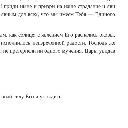
! приди ныне и призри на наше страдание и яви
ай явным для всех, что мы имеем Тебя — Единого
ым, как солнце: с явлением Его распались оковы,
 исполнились неизреченной радости, Господь же
ы не претерпели ни одного мучения. Царь, увидав
ознай силу Его и устыдись.