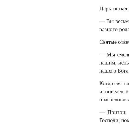
Царь сказал:
— Вы весьма
разного род
Святые отве
— Мы смелы 
нашим, испы
нашего Бога
Когда святы
и повелел 
благословлял
— Призри, Г
Господи, по