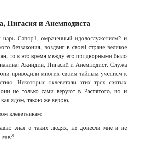
а, Пигасия и Анемподиста
й царь Сапор1, омраченный идолослужением2 и
ого беззакония, воздвиг в своей стране великое
иан, то в это время между его придворными было
тианина: Акиндин, Пигасий и Анемподист. Служа
 они приводили многих своим тайным учением к
стию. Некоторые оклеветали этих трех святых
 они не только сами веруют в Распятого, но и
 как ядом, такою же верою.
вом клеветникам:
вно зная о таких людях, не донесли мне и не
о мне?