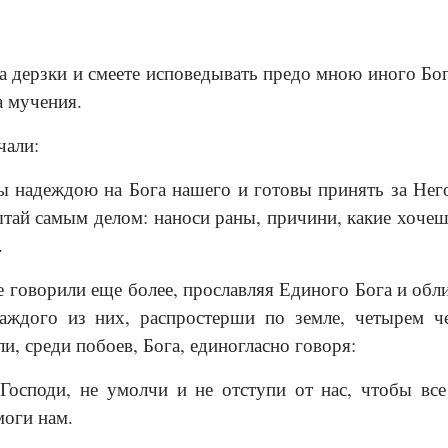
 дерзки и смеете исповедывать предо мною иного Бога
а мучения.
чали:
надеждою на Бога нашего и готовы принять за Него 
тай самым делом: наноси раны, причини, какие хочеш
.
е говорили еще более, прославляя Единого Бога и обли
каждого из них, распростерши по земле, четырем ч
и, среди побоев, Бога, единогласно говоря:
осподи, не умолчи и не отступи от нас, чтобы вс
моги нам.