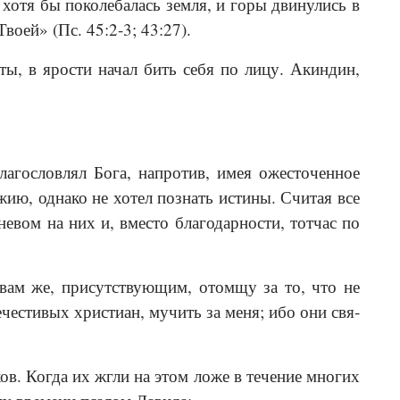
хотя бы поколебалась земля, и горы двинулись в
воей» (Пс. 45:2-3; 43:27).
ты, в ярости начал бить себя по лицу. Акиндин,
лагословлял Бога, напротив, имея ожесточенное
жию, однако не хотел познать истины. Считая все
евом на них и, вместо благодарности, тотчас по
ам же, присутствующим, отомщу за то, что не
честивых христиан, мучить за меня; ибо они свя­
в. Когда их жгли на этом ложе в тече­ние многих