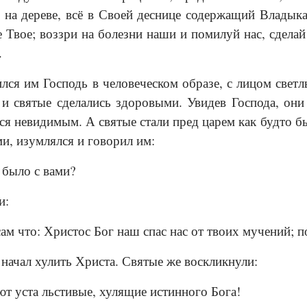
на дереве, всё в Своей деснице содержащий Владыка
е Твое; воззри на болезни наши и помилуй нас, сдел
.
ился им Господь в человеческом образе, с лицом светл
 и святые сделались здоровыми. Увидев Господа, они
лся невидимым. А святые стали пред царем как будто б
и, изумлялся и говорил им:
 было с вами?
и:
м что: Христос Бог наш спас нас от твоих мучений; п
 начал хулить Христа. Святые же воскликнули:
т уста льстивые, хулящие истинного Бога!