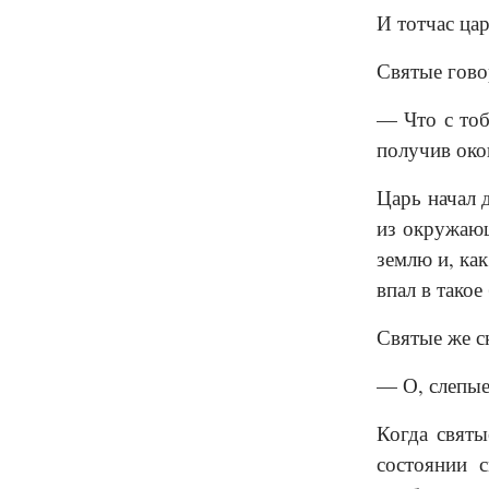
И тотчас цар
Святые гово
— Что с тоб
получив око
Царь начал 
из окружающ
землю и, как
впал в такое
Святые же с
— О, слепые
Когда святы
состоянии 