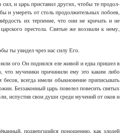
 сил, и царь приставил других, чтобы те продол­
 бы и умереть от столь продолжительных побоев,
ёр­дость их терпение, что они не кричать и не
с царского престола. Святые же воззвали к нему,
обы ты увидел чрез нас силу Его.
няли ого Он поднялся еле живой и едва пришел в
в, что мученики причинили ему это каким либо
м бесов, всегда имели обыкновение приписывать
жии. Беззаконный царь повелел повесить святых
ли, испустив свои души среди мучений от оков и
ёванный, подвергшийся поношению, как злодей