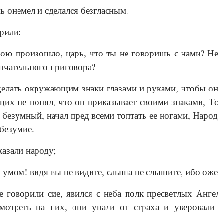
ь онемел и сделался безгласным.
рили:
ою произошло, царь, что ты не говоришь с нами? Не
нчательного приговора?
делать окружающим знаки глазами и руками, чтобы он
их не понял, что он приказывает своими знаками, Тог
 безумный, начал пред всеми топтать ее ногами, Народ,
 безумие.
казали народу;
 умом! видя вы не видите, слыша не слышите, ибо ож
е говорили сие, явился с неба полк пресветлых Анге
смотреть на них, они упали от страха и уверовали