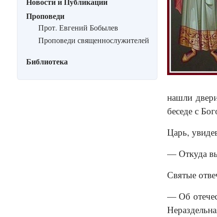
Новости и Публикации
Проповеди
Прот. Евгений Бобылев
Проповеди священнослужителей
Библиотека
нашли двери
беседе с Бог
Царь, увиде
— Откуда вы
Святые отве
— Об отечес
Нераздельна