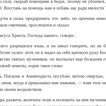
 сила, скорый помощник в бедах, посему не убоимся, 
. Восстань на помощь нам и избавь нас ради милости Т
дучи в силах предпринять что либо, по причине немо
аком смятении, прослезился и сказал:
суса Христа, Господа нашего, говори .
него разрешился язык, и он начал говорить, но не б
 более хулил: хотя он и видел на себе крепкую руку Бо
овство святых мучеников, он воспылал еще большим гн
своей немоты, изрек такое слово:
, Пигасия и Анемподиста погублю лютою смертью, в
 меня, когда я приказывал вам знаками, — взяв этих не
ык своим колдовством.
арь разжечь железное ложе и положить на нем мученико