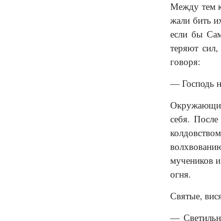
Между тем к
жали бить и
если бы Сам
теряют сил,
говоря:
— Господь н
Окружающие 
себя. После
колдовством
волхвованию
мучеников и
огня.
Святые, вис
— Светильн