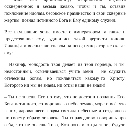
оскверненное; я весьма желаю, чтобы и ты, оставив
поклонение идолам, бесовское празднество и свои скверные
жертвы, познал истинного Бога и Ему единому служил.
Все вкушавшие яства вместе с императором, а также и
предстоявшие ему, удивились такой дерзости юноши
Иакинфа и воспылали гневом на него; император же сказал
ему:
– Иакинф, молодость твоя делает из тебя гордеца, и ты,
недостойный, осмеливаешься учить меня – не служить
отеческим богам, но покланяться какому-то Христу,
Которого ни мы не знаем, ни отцы наши не знали!
– Ты не знаешь Его потому, что не достоин познания Его,
Бога истинного, сотворившего небо, землю, море и всё, что
в них, даровавшего людям светила небесные и создавшего
по своему образу человека. Ты справедливо говоришь про
себя, что не знаешь Того, Которого и отцы твои, будучи