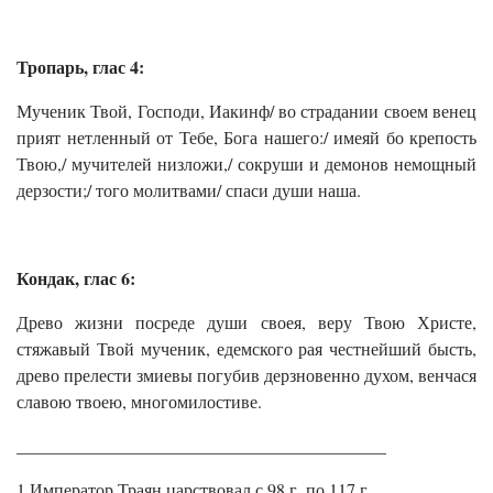
Тропарь, глас 4:
Мученик Твой, Господи, Иакинф/ во страдании своем венец
прият нетленный от Тебе, Бога нашего:/ имеяй бо крепость
Твою,/ мучителей низложи,/ сокруши и демонов немощный
дерзости;/ того молитвами/ спаси души наша.
Кондак, глас 6:
Древо жизни посреде души своея, веру Твою Христе,
стяжавый Твой мученик, едемского рая честнейший бысть,
древо прелести змиевы погубив дерзновенно духом, венчася
славою твоею, многомилостиве.
__________________________________________
1 Император Траян царствовал с 98 г. по 117 г.