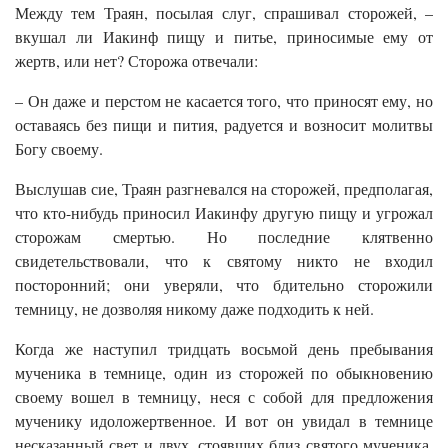
Между тем Траян, посылая слуг, спрашивал сторожей, –
вкушал ли Иакинф пищу и питье, приносимые ему от
жертв, или нет? Сторожа отвечали:
– Он даже и перстом не касается того, что приносят ему, но
оставаясь без пищи и пития, радуется и возносит молитвы
Богу своему.
Выслушав сие, Траян разгневался на сторожей, предполагая,
что кто-нибудь приносил Иакинфу другую пищу и угрожал
сторожам смертью. Но последние клятвенно
свидетельствовали, что к святому никто не входил
посторонний; они уверяли, что бдительно сторожили
темницу, не дозволяя никому даже подходить к ней.
Когда же наступил тридцать восьмой день пребывания
мученика в темнице, один из сторожей по обыкновению
своему вошел в темницу, неся с собой для предложения
мученику идоложертвенное. И вот он увидал в темнице
несказанный свет и двух, стоявших близ святого мученика,