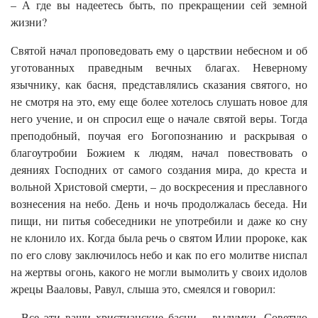
– А где вы надеетесь быть, по прекращении сей земной
жизни?
Святой начал проповедовать ему о царствии небесном и об
уготованных праведным вечных благах. Неверному
язычнику, как басня, представлялись сказания святого, но
не смотря на это, ему еще более хотелось слушать новое для
него учение, и он спросил еще о начале святой веры. Тогда
преподобный, поучая его Богопознанию и раскрывая о
благоутробии Божием к людям, начал повествовать о
деяниях Господних от самого создания мира, до креста и
вольной Христовой смерти, – до воскресения и преславного
вознесения на небо. День и ночь продолжалась беседа. Ни
пищи, ни питья собеседники не употребили и даже ко сну
не клонило их. Когда была речь о святом Илии пророке, как
по его слову заключилось небо и как по его молитве ниспал
на жертвы огонь, какого не могли вымолить у своих идолов
жрецы Вааловы, Равул, слыша это, смеялся и говорил:
– Все эти ваши христианские басни – выдумки. Советую