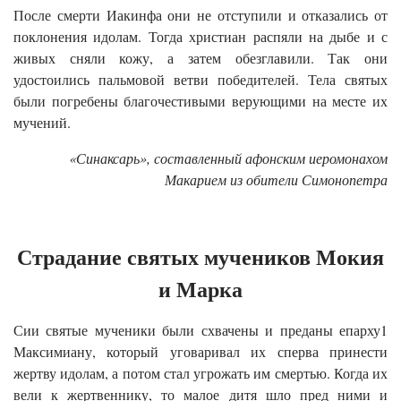
После смерти Иакинфа они не отступили и отказались от
поклонения идолам. Тогда христиан распяли на дыбе и с
живых сняли кожу, а затем обезглавили. Так они
удостоились пальмовой ветви победителей. Тела святых
были погребены благочестивыми верующими на месте их
мучений.
«Синаксарь», составленный афонским иеромонахом
Макарием из обители Симонопетра
Страдание святых мучеников Мокия
и Марка
Сии святые мученики были схвачены и преданы епарху1
Максимиану, который уговаривал их сперва принести
жертву идолам, а потом стал угрожать им смертью. Когда их
вели к жертвеннику, то малое дитя шло пред ними и