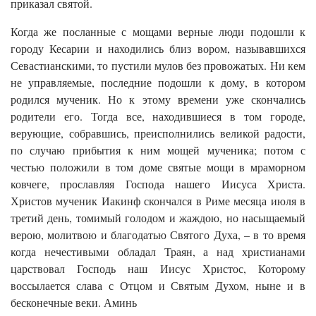
приказал святой.
Когда же посланные с мощами верные люди подошли к
городу Кесарии и находились близ вором, называвшихся
Севастианскими, то пустили мулов без провожатых. Ни кем
не управляемые, последние подошли к дому, в котором
родился мученик. Но к этому времени уже скончались
родители его. Тогда все, находившиеся в том городе,
верующие, собравшись, преисполнились великой радости,
по случаю прибытия к ним мощей мученика; потом с
честью положили в том доме святые мощи в мраморном
ковчеге, прославляя Господа нашего Иисуса Христа.
Христов мученик Иакинф скончался в Риме месяца июля в
третий день, томимый голодом и жаждою, но насыщаемый
верою, молитвою и благодатью Святого Духа, – в то время
когда нечестивыми обладал Траян, а над христианами
царствовал Господь наш Иисус Христос, Которому
воссылается слава с Отцом и Святым Духом, ныне и в
бесконечные веки. Аминь