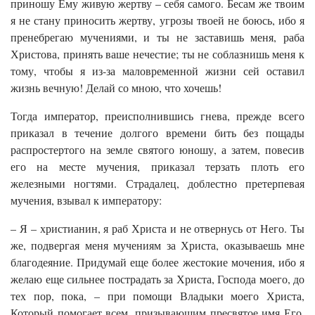
приношу Ему живую жертву – себя самого. Бесам же твоим
я не стану приносить жертву, угрозы твоей не боюсь, ибо я
пренебрегаю мучениями, и ты не заставишь меня, раба
Христова, принять ваше нечестие; ты не соблазнишь меня к
тому, чтобы я из-за маловременной жизни сей оставил
жизнь вечную! Делай со мною, что хочешь!
Тогда император, преисполнившись гнева, прежде всего
приказал в течение долгого времени бить без пощады
распростертого на земле святого юношу, а затем, повесив
его на месте мучения, приказал терзать плоть его
железными ногтями. Страдалец, доблестно претерпевая
мучения, взывал к императору:
– Я – христианин, я раб Христа и не отвернусь от Него. Ты
же, подвергая меня мучениям за Христа, оказываешь мне
благодеяние. Придумай еще более жестокие мочения, ибо я
желаю еще сильнее пострадать за Христа, Господа моего, до
тех пор, пока, – при помощи Владыки моего Христа,
Который помогает всем, призывающим пресвятое имя Его,