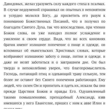
Давидовых, желал уразуметь силу каждого стиха в псалмах.
В случае недоумений спрашивал он опытных о непонятном
и усердно молился Богу, да просветить его разум к
пониманию Божественных Писаний, что и получил по
благодати Святого Духа, так что впоследствии, при чтении
Божия слова, он уже находил полное услаждение и
умиление в своем сердце. Видя, что во всех киновиях
братия имеют излишнее попечение о пище и одежде, он
вспоминал об евангельских Христовых словах, которые
возбраняют излишнюю заботу о пище, питии и одежде, и
даже не велят заботиться и о завтрашнем дне. Он был
твердо и непоколебимо уверен, что благопромыслитель
Господь, питающий птиц и одевающий траву сельную, тем
более не оставит без Своего попечения работающих Ему
людей, что силен Он и пропитать и одеть их, искали бы они
прежде Царствия Божия и правды Его. Одушевленный
такими помышлениями, преподобный Александр, взяв
имевшееся у него Евангелие, пришел с ним к авве Илии и
сказал ему: