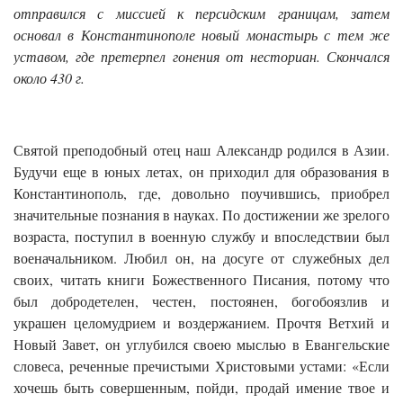
отправился с миссией к персидским границам, затем
основал в Константинополе новый монастырь с тем же
уставом, где претерпел гонения от несториан. Скончался
около 430 г.
Святой преподобный отец наш Александр родился в Азии.
Будучи еще в юных летах, он приходил для образования в
Константинополь, где, довольно поучившись, приобрел
значительные познания в науках. По достижении же зрелого
возраста, поступил в военную службу и впоследствии был
военачальником. Любил он, на досуге от служебных дел
своих, читать книги Божественного Писания, потому что
был добродетелен, честен, постоянен, богобоязлив и
украшен целомудрием и воздержанием. Прочтя Ветхий и
Новый Завет, он углубился своею мыслью в Евангельские
словеса, реченные пречистыми Христовыми устами: «Если
хочешь быть совершенным, пойди, продай имение твое и