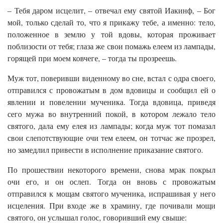
– Тебя даром исцелит, – отвечал ему святой Иакинф, – Бог
мой, только сделай то, что я прикажу тебе, а именно: тело,
положенное в землю у той вдовы, которая проживает
поблизости от тебя; глаза же свои помажь елеем из лампады,
горящей при моем ковчеге, – тогда ты прозреешь.
Муж тот, поверивши виденному во сне, встал с одра своего,
отправился с провожатым в дом вдовицы и сообщил ей о
явлении и повелении мученика. Тогда вдовица, приведя
сего мужа во внутренний покой, в котором лежало тело
святого, дала ему елея из лампады; когда муж тот помазал
свои слепотствующие очи тем елеем, он тотчас же прозрел,
но замедлил привести в исполнение приказание святого.
По прошествии некоторого времени, снова мрак покрыл
очи его, и он ослеп. Тогда он вновь с провожатым
отправился к мощам святого мученика, испрашивая у него
исцеления. При входе же в храмину, где почивали мощи
святого, он услышал голос, говоривший ему свыше: