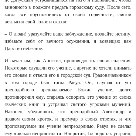
виновного в поджоге предать городскому суду. После сего,
когда все поуспокоились от своей горячности, святой
возвысил свой голос и сказал:
– О люди! уразумейте ваше заблуждение, познайте истину,
избавьте себя от вечного осуждения, я возвещаю вам
Царство небесное.
И начал им, как Апостол, проповедовать слово спасения.
Некоторые слушали его учение, а другие не хотели внимать
его словам и отвели его в городской суд. Градоначальником
в том городе был тогда Равул. Он, слушая от уст
преподобного преподаваемое Божие учение, долго
противоречил ему, стараясь оспорить это учение от своих
языческих книг и устрашал святого угрозами мучений.
Наконец, убедившись, что преподобный Александр и
нравом своим кроток, и премудр в своих ответах, и что
проповедуемое им учение непреодолимо, Равул не сделал
ему никакой неприятности. Напротив, Господь так устроил,