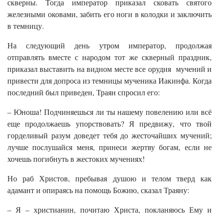
скверны. Тогда император приказал сковать святого
железными оковами, забить его ноги в колодки и заключить
в темницу.
На следующий день утром император, продолжая
отправлять вместе с народом тот же скверный праздник,
приказал выставить на видном месте все орудия мучений и
привести для допроса из темницы мученика Иакинфа. Когда
последний был приведен, Траян спросил его:
– Юноша! Подчиняешься ли ты нашему повелению или всё
еще продолжаешь упорствовать? Я предвижу, что твой
горделивый разум доведет тебя до жесточайших мучений;
лучше послушайся меня, принеси жертву богам, если не
хочешь погибнуть в жестоких мучениях!
Но раб Христов, пребывая душою и телом тверд как
адамант и опираясь на помощь Божию, сказал Траяну:
– Я – христианин, почитаю Христа, покланяюсь Ему и