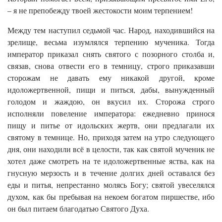
– я не препобежду твоей жестокости моим терпением!
Между тем наступил седьмой час. Народ, находившийся на
зрелище, весьма изумлялся терпению мученика. Тогда
император приказал снять святого с позорного столба и,
связав, снова отвести его в темницу, строго приказавши
сторожам не давать ему никакой другой, кроме
идоложертвенной, пищи и питься, дабы, вынужденный
голодом и жаждою, он вкусил их. Сторожа строго
исполняли повеление императора: ежедневно принося
пищу и питье от идольских жертв, они предлагали их
святому в темнице. Но, приходя затем на утро следующего
дня, они находили всё в целости, так как святой мученик не
хотел даже смотреть на те идоложертвенные яства, как на
гнусную мерзость и в течение долгих дней оставался без
еды и питья, непрестанно молясь Богу; святой увеселялся
духом, как бы пребывая на некоем богатом пиршестве, ибо
он был питаем благодатью Святого Духа.