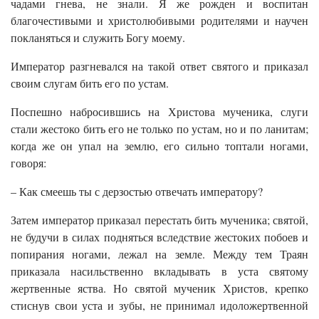
чадами гнева, не знали. Я же рожден и воспитан
благочестивыми и христолюбивыми родителями и научен
покланяться и служить Богу моему.
Император разгневался на такой ответ святого и приказал
своим слугам бить его по устам.
Поспешно набросившись на Христова мученика, слуги
стали жестоко бить его не только по устам, но и по ланитам;
когда же он упал на землю, его сильно топтали ногами,
говоря:
– Как смеешь ты с дерзостью отвечать императору?
Затем император приказал перестать бить мученика; святой,
не будучи в силах подняться вследствие жестоких побоев и
попирания ногами, лежал на земле. Между тем Траян
приказала насильственно вкладывать в уста святому
жертвенные яства. Но святой мученик Христов, крепко
стиснув свои уста и зубы, не принимал идоложертвенной