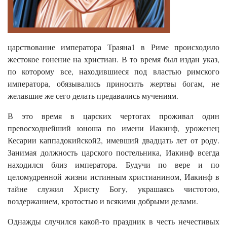
царствование императора Траяна1 в Риме происходило
жестокое гонение на христиан. В то время был издан указ,
по которому все, находившиеся под властью римского
императора, обязывались приносить жертвы богам, не
желавшие же сего делать предавались мучениям.
В это время в царских чертогах проживал один
превосходнейший юноша по имени Иакинф, уроженец
Кесарии каппадокийской2, имевший двадцать лет от роду.
Занимая должность царского постельника, Иакинф всегда
находился близ императора. Будучи по вере и по
целомудренной жизни истинным христианином, Иакинф в
тайне служил Христу Богу, украшаясь чистотою,
воздержанием, кротостью и всякими добрыми делами.
Однажды случился какой-то праздник в честь нечестивых