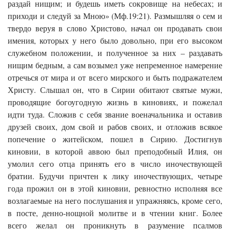
раздай нищим; и будешь иметь сокровище на небесах; и
приходи и следуй за Мною» (Мф.19:21). Размышляя о сем и
твердо веруя в слово Христово, начал он продавать свои
имения, которых у него было довольно, при его высоком
служебном положении, и полученное за них – раздавать
нищим бедным, а сам возымел уже непременное намерение
отречься от мира и от всего мирского и быть подражателем
Христу. Слышал он, что в Сирии обитают святые мужи,
проводящие богоугодную жизнь в киновиях, и пожелал
идти туда. Сложив с себя звание военачальника и оставив
друзей своих, дом свой и рабов своих, и отложив всякое
попечение о житейском, пошел в Сирию. Достигнув
киновии, в которой аввою был преподобный Илия, он
умолил сего отца принять его в число иночествующей
братии. Будучи причтен к лику иночествующих, четыре
года прожил он в этой киновии, ревностно исполняя все
возлагаемые на него послушания и упражняясь, кроме сего,
в посте, денно-нощной молитве и в чтении книг. Более
всего желал он проникнуть в разумение псалмов