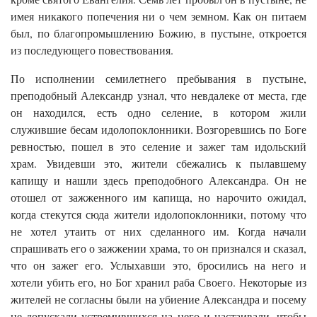
имея никакого попечения ни о чем земном. Как он питаем
был, по благопромышлению Божию, в пустыне, откроется
из последующего повествования.
По исполнении семилетнего пребывания в пустыне,
преподобный Александр узнал, что невдалеке от места, где
он находился, есть одно селение, в котором жили
служившие бесам идолопоклонники. Возгоревшись по Боге
ревностью, пошел в это селение и зажег там идольский
храм. Увидевши это, жители сбежались к пылавшему
капищу и нашли здесь преподобного Александра. Он не
отошел от зажженного им капища, но нарочито ожидал,
когда стекутся сюда жители идолопоклонники, потому что
не хотел утаить от них сделанного им. Когда начали
спрашивать его о зажжении храма, то он признался и сказал,
что он зажег его. Услыхавши это, бросились на него и
хотели убить его, но Бог хранил раба Своего. Некоторые из
жителей не согласны были на убиение Александра и посему
не допускали устремившихся на него и настаивали, чтобы