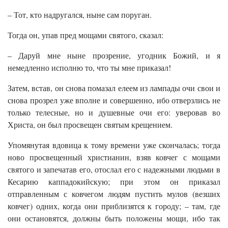
– Тот, кто надругался, ныне сам поруган.
Тогда он, упав пред мощами святого, сказал:
– Даруй мне ныне прозрение, угодник Божий, и я
немедленно исполню то, что ты мне приказал!
Затем, встав, он снова помазал елеем из лампады очи свои и
снова прозрел уже вполне и совершенно, ибо отверзлись не
только телесные, но и душевные очи его: уверовав во
Христа, он был просвещен святым крещением.
Упомянутая вдовица к тому времени уже скончалась; тогда
ново просвещенный христианин, взяв ковчег с мощами
святого и запечатав его, отослал его с надежными людьми в
Кесарию каппадокийскую; при этом он приказал
отправленным с ковчегом людям пустить мулов (везших
ковчег) одних, когда они приблизятся к городу; – там, где
они остановятся, должны быть положены мощи, ибо так