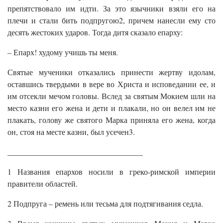
препятствовало им идти. За это язычники взяли его на
плечи и стали бить подпругою2, причем нанесли ему сто
десять жестоких ударов. Тогда дитя сказало епарху:
– Епарх! худому учишь ты меня.
Святые мученики отказались принести жертву идолам,
оставшись твердыми в вере во Христа и исповедании ее, и
им отсекли мечом головы. Вслед за святым Мокием шли на
место казни его жена и дети и плакали, но он велел им не
плакать, голову же святого Марка приняла его жена, когда
он, стоя на месте казни, был усечен3.
__________________________________
1 Названия епархов носили в греко-римской империи
правители областей.
2 Подпруга – ремень или тесьма для подтягивания седла.