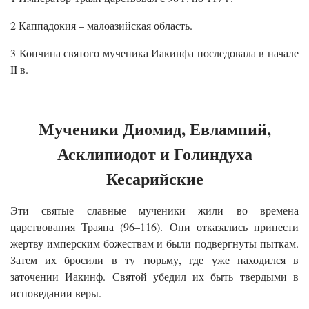
2 Каппадокия – малоазийская область.
3 Кончина святого мученика Иакинфа последовала в начале
II в.
Мученики Диомид, Евлампий,
Асклипиодот и Голиндуха
Кесарийские
Эти святые славные мученики жили во времена
царствования Траяна (96–116). Они отказались принести
жертву имперским божествам и были подвергнуты пыткам.
Затем их бросили в ту тюрьму, где уже находился в
заточении Иакинф. Святой убедил их быть твердыми в
исповедании веры.