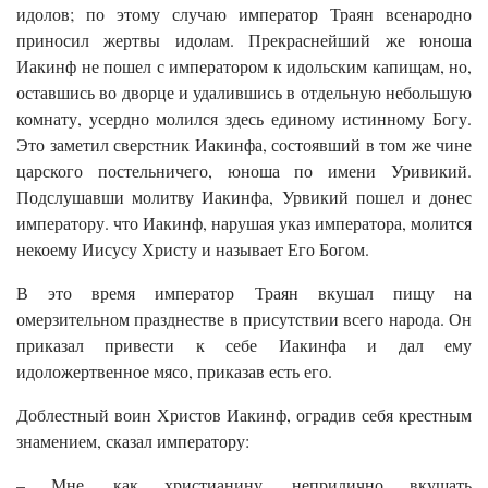
идолов; по этому случаю император Траян всенародно
приносил жертвы идолам. Прекраснейший же юноша
Иакинф не пошел с императором к идольским капищам, но,
оставшись во дворце и удалившись в отдельную небольшую
комнату, усердно молился здесь единому истинному Богу.
Это заметил сверстник Иакинфа, состоявший в том же чине
царского постельничего, юноша по имени Уривикий.
Подслушавши молитву Иакинфа, Урвикий пошел и донес
императору. что Иакинф, нарушая указ императора, молится
некоему Иисусу Христу и называет Его Богом.
В это время император Траян вкушал пищу на
омерзительном празднестве в присутствии всего народа. Он
приказал привести к себе Иакинфа и дал ему
идоложертвенное мясо, приказав есть его.
Доблестный воин Христов Иакинф, оградив себя крестным
знамением, сказал императору:
– Мне, как христианину, неприлично вкушать