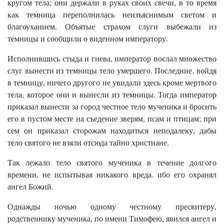
кругом тела; они держали в руках своих свечи, в то время
как темница переполнилась неизъяснимым светом и
благоуханием. Объятые страхом слуги выбежали из
темницы и сообщили о виденном императору.
Исполнившись стыда и гнева, император послал множество
слуг вынести из темницы тело умершего. Последние. войдя
в темницу, ничего другого не увидали здесь кроме мертвого
тела, которое они и вынесли из темницы. Тогда император
приказал вынести за город честное тело мученика и бросить
его в пустом месте на съедение зверям, псам и птицам; при
сем он приказал сторожам находиться неподалеку, дабы
тело святого не взяли отсюда тайно христиане.
Так лежало тело святого мученика в течение долгого
времени, не испытывая никакого вреда. ибо его охранял
ангел Божий.
Однажды ночью одному честному пресвитеру,
родственнику мученика, по имени Тимофею, явился ангел и