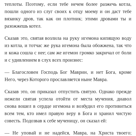
теплоты. Поэтому, если тебе нечем более разжечь котла,
пошли одного из слуг своих к отцу моему и он даст тебе
вязанку дров, так как он плотник; этими дровами ты и
разожжешь котел.
Сказав это, святая возлила на руку игемона кипящую воду
из котла, и тотчас же рука игемона была обожжена, так что
и кожа сошла с нее; сам же игемон громко закричал от боли
и с удивлением в слух всех произнес:
— Благословен Господь Бог Маврин, и нет Бога, кроме
Него, через Которого прославляется ныне Мавра.
Сказав это, он приказал отпустить святую. Однако прежде
нежели святая успела отойти от места мучения, диавол
снова вошел в сердце игемона и возбудил его противиться
всем тем, кто имел правую веру в Бога и хранил чистую
совесть. Подозвав к себе мученицу, он сказал ей:
— Не уповай и не надейся, Мавра, на Христа твоего;