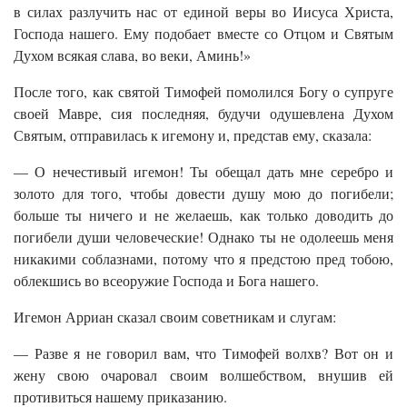
в силах разлучить нас от единой веры во Иисуса Христа,
Господа нашего. Ему подобает вместе со Отцом и Святым
Духом всякая слава, во веки, Аминь!»
После того, как святой Тимофей помолился Богу о супруге
своей Мавре, сия последняя, будучи одушевлена Духом
Святым, отправилась к игемону и, представ ему, сказала:
— О нечестивый игемон! Ты обещал дать мне серебро и
золото для того, чтобы довести душу мою до погибели;
больше ты ничего и не желаешь, как только доводить до
погибели души человеческие! Однако ты не одолеешь меня
никакими соблазнами, потому что я предстою пред тобою,
облекшись во всеоружие Господа и Бога нашего.
Игемон Арриан сказал своим советникам и слугам:
— Разве я не говорил вам, что Тимофей волхв? Вот он и
жену свою очаровал своим волшебством, внушив ей
противиться нашему приказанию.