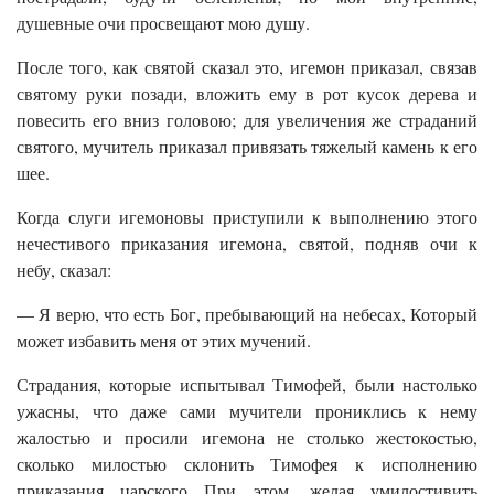
душевные очи просвещают мою душу.
После того, как святой сказал это, игемон приказал, связав
святому руки позади, вложить ему в рот кусок дерева и
повесить его вниз головою; для увеличения же страданий
святого, мучитель приказал привязать тяжелый камень к его
шее.
Когда слуги игемоновы приступили к выполнению этого
нечестивого приказания игемона, святой, подняв очи к
небу, сказал:
— Я верю, что есть Бог, пребывающий на небесах, Который
может избавить меня от этих мучений.
Страдания, которые испытывал Тимофей, были настолько
ужасны, что даже сами мучители прониклись к нему
жалостью и просили игемона не столько жестокостью,
сколько милостью склонить Тимофея к исполнению
приказания царского При этом, желая умилостивить