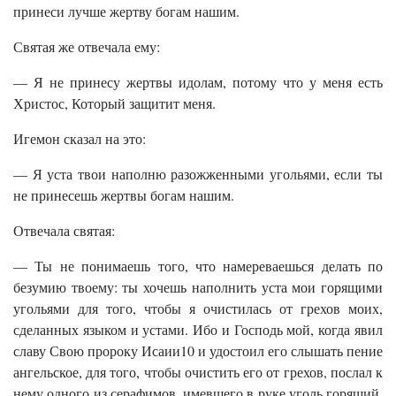
принеси лучше жертву богам нашим.
Святая же отвечала ему:
— Я не принесу жертвы идолам, потому что у меня есть
Христос, Который защитит меня.
Игемон сказал на это:
— Я уста твои наполню разожженными угольями, если ты
не принесешь жертвы богам нашим.
Отвечала святая:
— Ты не понимаешь того, что намереваешься делать по
безумию твоему: ты хочешь наполнить уста мои горящими
угольями для того, чтобы я очистилась от грехов моих,
сделанных языком и устами. Ибо и Господь мой, когда явил
славу Свою пророку Исаии10 и удостоил его слышать пение
ангельское, для того, чтобы очистить его от грехов, послал к
нему одного из серафимов, имевшего в руке уголь горящий,