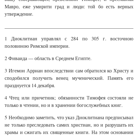
Мавро, еже умирити град и люди: той бо есть верных
утверждение.
______________________________________________________
1 Диоклитиан управлял с 284 по 305 г. восточною
половиною Римской империи.
2 Фиваида — область в Среднем Египте.
3 Игемон Арриан впоследствии сам обратился ко Христу и
сподобился получить венец мученический. Память его
празднуется 14 декабря.
4 Чтец или причетник; обязанности Тимофея состояли не
только в чтении, но и в хранении богослужебных книг.
5 Необходимо заметить, что указ Диоклитиана предписывал
не только преследовать самих христиан, но и разрушать их
храмы и сжигать их священные книги. На этом основании