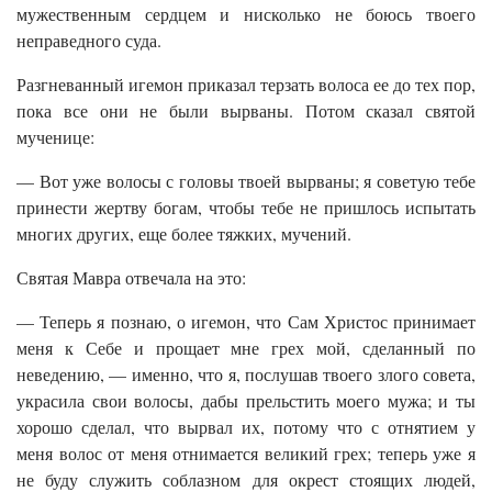
мужественным сердцем и нисколько не боюсь твоего
неправедного суда.
Разгневанный игемон приказал терзать волоса ее до тех пор,
пока все они не были вырваны. Потом сказал святой
мученице:
— Вот уже волосы с головы твоей вырваны; я советую тебе
принести жертву богам, чтобы тебе не пришлось испытать
многих других, еще более тяжких, мучений.
Святая Мавра отвечала на это:
— Теперь я познаю, о игемон, что Сам Христос принимает
меня к Себе и прощает мне грех мой, сделанный по
неведению, — именно, что я, послушав твоего злого совета,
украсила свои волосы, дабы прельстить моего мужа; и ты
хорошо сделал, что вырвал их, потому что с отнятием у
меня волос от меня отнимается великий грех; теперь уже я
не буду служить соблазном для окрест стоящих людей,