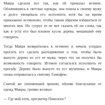
Мавра сделала все так, как ей приказал игемон.
Облачившись в светлые одежды, она пошла к своему мужу
и долго увещевала его исполнить хотя бы на время
приказание игемоново, чтобы таким образом избавиться от
многих мук. Но супруг ее не мог сказать ей ни слова, так
как в уста его был вложен кусок дерева, мешавший ему
говорить.
Тогда Мавра возвратилась к игемону и начала усердно
просить его сделать распоряжение о том, чтобы было
вынуто дерево из уст ее мужа, через что он получил бы
возможность говорить. Игемон согласился исполнить ее
просьбу. Дерево было вынуто из уст мученика, и Мавра
снова отправилась к святому Тимофею.
Святой же (неимевший зрения), обоняв благоухание от
одежд Мавры, громко воззвал:
— Где мой отец, пресвитер Пиколпос?