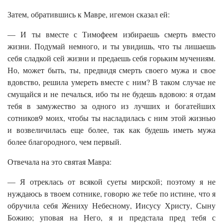
Затем, обратившись к Мавре, игемон сказал ей:
— И ты вместе с Тимофеем избираешь смерть вместо
жизни. Подумай немного, и ты увидишь, что ты лишаешь
себя сладкой сей жизни и предаешь себя горьким мучениям.
Но, может быть, ты, предвидя смерть своего мужа и свое
вдовство, решила умереть вместе с ним? В таком случае не
смущайся и не печалься, ибо ты не будешь вдовою: я отдам
тебя в замужество за одного из лучших и богатейших
сотников9 моих, чтобы ты насладилась с ним этой жизнью
и возвеличилась еще более, так как будешь иметь мужа
более благородного, чем первый.
Отвечала на это святая Мавра:
— Я отреклась от всякой суеты мирской; поэтому я не
нуждаюсь в твоем сотнике, говорю же тебе по истине, что я
обручила себя Жениху Небесному, Иисусу Христу, Сыну
Божию; уповая на Него, я и предстала пред тебя с