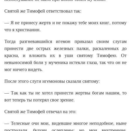
Святой же Тимофей ответствовал так:
— Я не принесу жертв и не покажу тебе моих книг, потому
что я христианин.
Тогда разгневавшийся игемон приказал своим слугам
принести две острых железных палки, раскаленных до
красна, и вложить их в уши святому Тимофею. От
невыносимой боли у мученика истекли глаза, так что он не
мог ничего видеть.
После этого слуги игемоновы сказали святому:
— Так как ты не хотел принести жертвы богам нашим, то
вот теперь ты потерял свое зрение.
Святой же Тимофей отвечал на это:
— Телесные очи мои, видевшие многое неподобное, ныне
пострадали, будучи ослеплены; но мои внутренние,