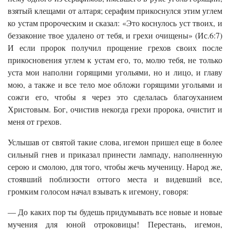
взятый клещами от алтаря; серафим прикоснулся этим углем
ко устам пророческим и сказал: «Это коснулось уст твоих, и
беззаконие твое удалено от тебя, и грехи очищены» (Ис.6:7)
И если пророк получил прощение грехов своих после
прикосновения углем к устам его, то, молю тебя, не только
уста мои наполни горящими угольями, но и лицо, и главу
мою, а также и все тело мое обложи горящими угольями и
сожги его, чтобы я через это сделалась благоуханием
Христовым. Бог, очистив некогда грехи пророка, очистит и
меня от грехов.
Услышав от святой такие слова, игемон пришел еще в более
сильный гнев и приказал принести лампаду, наполненную
серою и смолою, для того, чтобы жечь мученицу. Народ же,
стоявший поблизости оттого места и видевший все,
громким голосом начал взывать к игемону, говоря:
— До каких пор ты будешь придумывать все новые и новые
мучения для юной отроковицы! Перестань, игемон,