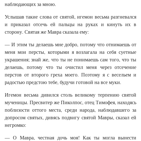
наблюдающих за мною.
Услышав такие слова от святой, игемон весьма разгневался
и приказал отсечь ей пальцы на руках и кинуть их в
сторону. Святая же Мавра сказала ему:
— И этим ты делаешь мне добро, потому что отнимаешь от
меня мои персты, которыми я возлагала на себя суетные
украшения; знай же, что ты не понимаешь сам того, что ты
делаешь, потому что ты очистил меня через отсечение
перстов от второго греха моего. Поэтому я с весельем и
радостью предстою тебе, будучи готовой на все муки.
Игемон весьма дивился столь великому терпению святой
мученицы. Пресвитер же Пиколпос, отец Тимофея, находясь
поблизости оттого места, среди народа, наблюдавшего за
допросом святых, дивясь подвигу святой Мавры, сказал ей
негромко:
— О Мавра, честная дочь моя! Как ты могла вынести