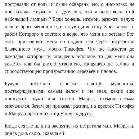
пострадали от воды и были обварены ею, я нисколько не
пострадала. Неужели ты думаешь, что я испугаюсь этой
небольшой лампады? Если хочешь, игемон, разожги целую
печь и брось меня в нее, и ты увидишь силу Христа моего,
рабой Которого я состою; я верю, что меня не оставит Бог
мой, призвавший меня на подвиг сей через посредство
блаженного мужа моего Тимофея. Что же касается до
лампады, которой ты опаляешь тело мое, то для меня она
кажется как бы росою утреннею, сходящею на землю и
способствующею произрастанию деревьев и плодов.
Будучи побежден словами святой мученицы,
подтвержденными самым делом и не зная, какие еще
придумать муки для святой Мавры, игемон весьма
опечалился. Затем он приказал распять на крестах Тимофея
и Мавру, обратив их лицом друг к другу.
Когда святые шли на распятие, их встретила мать Мавры и,
обняв дочь свою, сказала ей: