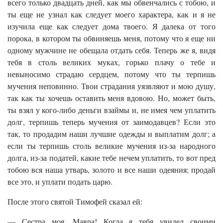
всего только двадцать дней, как мы обвенчались с тобою, и
ты еще не узнал как следует моего характера, как и я не
изучила еще как следует дома твоего. Я далека от того
порока, в котором ты обвиняешь меня, потому что я еще ни
одному мужчине не обещала отдать себя. Теперь же я, видя
тебя в столь великих муках, горько плачу о тебе и
невыносимо страдаю сердцем, потому что ты терпишь
мучения неповинно. Твои страдания уязвляют и мою душу,
так как ты хочешь оставить меня вдовою. Но, может быть,
ты взял у кого-либо деньги взаймы и, не имея чем уплатить
долг, терпишь теперь мучения от заимодавцев? Если это
так, то продадим наши лучшие одежды и выплатим долг; а
если ты терпишь столь великие мучения из-за народного
долга, из-за податей, какие тебе нечем уплатить, то вот пред
тобою вся наша утварь, золото и все наши одеяния; продай
все это, и уплати подать царю.
После этого святой Тимофей сказал ей:
— Сестра моя, Мавра! Когда я тебя увидел своими