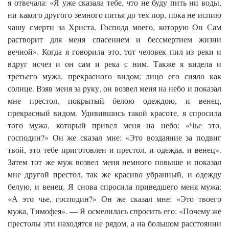
я отвечала: «Я уже сказала тебе, что не буду пить ни воды,
ни какого другого земного питья до тех пор, пока не испию
чашу смерти за Христа, Господа моего, которую Он Сам
растворит для меня спасением и бессмертием жизни
вечной». Когда я говорила это, тот человек пил из реки и
вдруг исчез и он сам и река с ним. Также я видела и
третьего мужа, прекрасного видом; лицо его сияло как
солнце. Взяв меня за руку, он возвел меня на небо и показал
мне престол, покрытый белою одеждою, и венец,
прекрасный видом. Удивившись такой красоте, я спросила
того мужа, который привел меня на небо: «Чье это,
господин?» Он же сказал мне: «Это воздаяние за подвиг
твой, это тебе приготовлен и престол, и одежда, и венец».
Затем тот же муж возвел меня немного повыше и показал
мне другой престол, так же красиво убранный, и одежду
белую, и венец. Я снова спросила приведшего меня мужа:
«А это чье, господин?» Он же сказал мне: «Это твоего
мужа, Тимофея». — Я осмелилась спросить его: «Почему же
престолы эти находятся не рядом, а на большом расстоянии