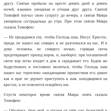
другу. Святые пробыли на кресте девять дней и девять
ночей, взаимно увещевая и утешая друг друга. Святой
Тимофей поучал свою супругу до вечера, а святая Мавра
увещевала сострадальца до утра. При этом святая Мавра
сказала Тимофею:
— Не предадимся сну, чтобы Господь наш, Иисус Христос,
придя, не нашел нас спящих и не разгневался на нас. И в
дому человека, не спящего ночью, горящая свеча
предотвращает приход воров, и, наоборот, при погашенной
свече вор легко входит в дом и скрадывает его. Будем же
бодрствовать и постоянно молиться, чтобы Господь наш
нашел нас терпеливо ожидающими пришествия его; равно
как и враг не дерзнет приступить к нам, находящимся на
крестах, и не осмелится оскорбить нас.
Спустя некоторое время святая Мавра опять сказала
Тимофею:
— Ободрись, брат мой, и отгони от себя сон; бодрствуй и