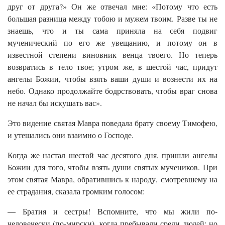
друг от друга?» Он же отвечал мне: «Потому что есть
большая разница между тобою и мужем твоим. Разве ты не
знаешь, что и ты сама приняла на себя подвиг
мученический по его же увещанию, и потому он в
известной степени виновник венца твоего. Но теперь
возвратись в тело твое; утром же, в шестой час, придут
ангелы Божии, чтобы взять ваши души и вознести их на
небо. Однако продолжайте бодрствовать, чтобы враг снова
не начал бы искушать вас».
Это видение святая Мавра поведала брату своему Тимофею,
и утешались они взаимно о Господе.
Когда же настал шестой час десятого дня, пришли ангелы
Божии для того, чтобы взять души святых мучеников. При
этом святая Мавра, обратившись к народу, смотревшему на
ее страдания, сказала громким голосом:
— Братия и сестры! Вспомните, что мы жили по-
человечески (по-мирски), когда пребывали среди людей; но