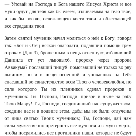
— Уповай на Господа и Бога нашего Иисуса Христа и все
муки будут для тебя как бы елеем, изливаемым на тело твое,
и как бы росою, освежающею кости твои и облегчающей
все страдания твои.
Затем святой мученик начал молиться о ней к Богу, говоря
так: «Бог и Отец всякой благодати, подавший помощь трем
отрокам (Дан.3), брошенным в пещь огненную; избавивший
Даниила от уст львовых6, пророку через пророка
Аввакума7 пославший пищу8, помогавший не только во рву
львином, но и в пещи огненной и уповавших на Тебя
спасавший во свидетельство всем Твоего человеколюбия, по
силе которого Ты из пленников сделал пророков и
мучеников: Ты, Господи, Господи, призри и ныне на рабу
Твою Мавру! Ты, Господи, соединивший нас супружеством,
соедини нас и в подвиге этом, дабы мы не были отлучены
от лика святых Твоих мучеников; Ты, Господи, дай нам
силы мужественно претерпеть все мучения и самую смерть,
чтобы посрамились все противники наши, которые не будут