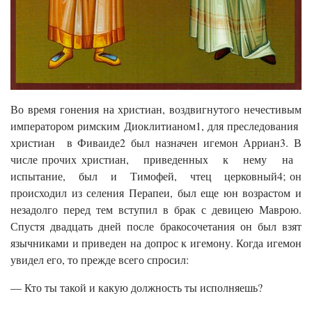
Во время гонения на христиан, воздвигнутого нечестивым
императором римским Диоклитианом1, для преследования
христиан в Фиваиде2 был назначен игемон Арриан3. В
числе прочих христиан, приведенных к нему на
испытание, был и Тимофей, чтец церковный4; он
происходил из селения Перапеи, был еще юн возрастом и
незадолго перед тем вступил в брак с девицею Маврою.
Спустя двадцать дней после бракосочетания он был взят
язычниками и приведен на допрос к игемону. Когда игемон
увидел его, то прежде всего спросил:
— Кто ты такой и какую должность ты исполняешь?