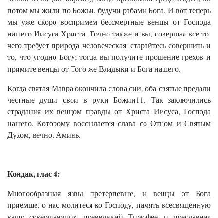
потом мы жили по Божьи, будучи рабами Бога. И вот теперь
мы уже скоро воспримем бессмертные венцы от Господа
нашего Иисуса Христа. Точно также и вы, совершая все то,
чего требует природа человеческая, старайтесь совершить и
то, что угодно Богу; тогда вы получите прощение грехов и
примите венцы от Того же Владыки и Бога нашего.
Когда святая Мавра окончила слова сии, оба святые предали
честные души свои в руки Божии11. Так заключились
страдания их венцом правды от Христа Иисуса, Господа
нашего, Которому воссылается слава со Отцом и Святым
Духом, вечно. Аминь.
Кондак, глас 4:
Многообразныя язвы претерпевше, и венцы от Бога
приемше, о нас молитеся ко Господу, память всесвященную
вашу совершающих, превеликий Тимофее, и преславная