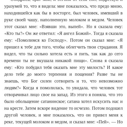
уразумей то, что я видела: мне показалось, что предо мною,
находившейся как бы в восторге, был человек, имевший в
руке своей чашу, наполненную молоком и медом. Человек
этот сказал мне: «Взявши это, выпей». Но я сказала ему:
«Кто ты?» Он же ответил: «Я ангел Божий». Тогда я сказала
ему: «Помолимся ко Господу». Потом он сказал мне: «Я
пришел к тебе для того, чтобы облегчить твои страдания. Я
видел, что ты сильно хотела есть и пить, так как до сего
времени ты не вкушала никакой пищи». Снова я сказала
ему: «Кто побудил тебя оказать мне эту милость? И какое
дело тебе до моего терпения и пощения? Разве ты не
знаешь, что Бог силен сотворить и то, что невозможно
людям?» Когда я помолилась, то увидала, что человек тот
отворачивал лицо свое на запад. Из этого я поняла, что это
было обольщение сатанинское; сатана хотел искусить нас и
на кресте. Затем вскоре видение то исчезло. Потом подошел
другой человек, и мне показалось, что он привел меня к
реке, текущей молоком и медом, и сказал мне: «Пей». — Но