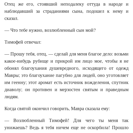
Отец же его, стоявший неподалеку оттуда в народе и
наблюдавший за страданиями сына, подошел к нему и
сказал.
— Что тебе нужно, возлюбленный сын мой?
Тимофей отвечал:
— Прошу тебя, отец, — сделай для меня благое дело: возьми
какое-нибудь рубище и прикрой им лицо мое, чтобы я не
обонял благоухания душевредного, исходящего от одежд
Мавры; это благоухание пагубно для людей, оно уготовляет
им геенну; этот аромат есть источник вожделения, спутник
диаволу; он противен и мерзостен святым и праведным
людям.
Когда святой окончил говорить, Мавра сказала ему:
— Возлюбленный Тимофей! Для чего ты меня так
унижаешь? Ведь я тебя ничем еще не оскорбила! Прошло