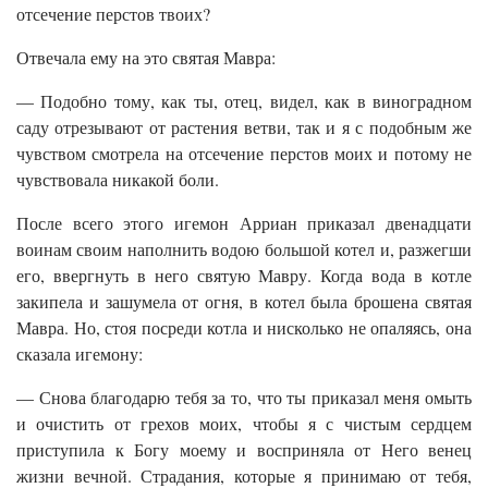
отсечение перстов твоих?
Отвечала ему на это святая Мавра:
— Подобно тому, как ты, отец, видел, как в виноградном
саду отрезывают от растения ветви, так и я с подобным же
чувством смотрела на отсечение перстов моих и потому не
чувствовала никакой боли.
После всего этого игемон Арриан приказал двенадцати
воинам своим наполнить водою большой котел и, разжегши
его, ввергнуть в него святую Мавру. Когда вода в котле
закипела и зашумела от огня, в котел была брошена святая
Мавра. Но, стоя посреди котла и нисколько не опаляясь, она
сказала игемону:
— Снова благодарю тебя за то, что ты приказал меня омыть
и очистить от грехов моих, чтобы я с чистым сердцем
приступила к Богу моему и восприняла от Него венец
жизни вечной. Страдания, которые я принимаю от тебя,