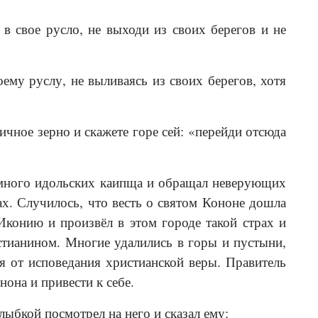
в свое русло, не выходи из своих берегов и не
оему руслу, не выливаясь из своих берегов, хотя
ичное зерно и скажете горе сей: «перейди отсюда
 много идольских каипща и обращал неверующих
ах. Случилось, что весть о святом Кононе дошла
Иконию и произвёл в этом городе такой страх и
истианином. Многие удалились в горы и пустыни,
ся от исповедания христианской веры. Правитель
она и привести к себе.
ыбкой посмотрел на него и сказал ему: