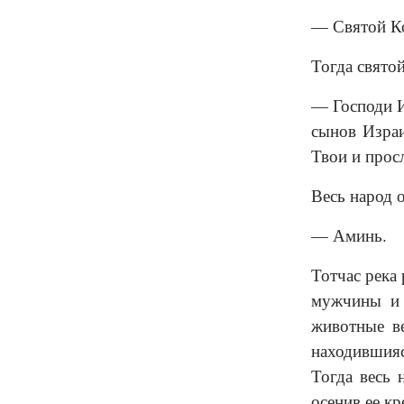
— Святой Ко
Тогда святой
— Господи И
сынов Израи
Твои и прос
Весь народ о
— Аминь.
Тотчас река 
мужчины и 
животные ве
находившияс
Тогда весь 
осенив ее кр