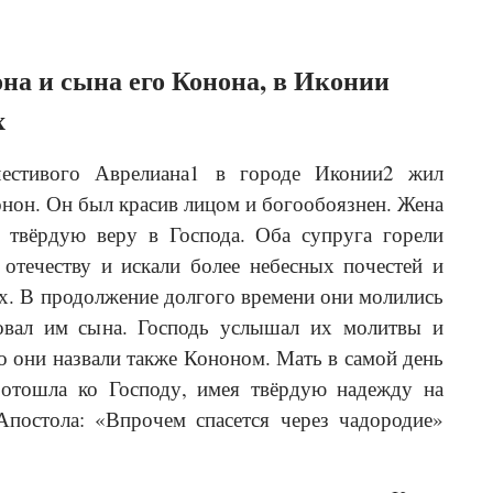
на и сына его Конона, в Иконии
х
честивого Аврелиана1 в городе Иконии2 жил
онон. Он был красив лицом и богообоязнен. Жена
 твёрдую веру в Господа. Оба супруга горели
отечеству и искали более небесных почестей и
х. В продолжение долгого времени они молились
овал им сына. Господь услышал их молитвы и
го они назвали также Кононом. Мать в самой день
отошла ко Господу, имея твёрдую надежду на
 Апостола: «Впрочем спасется через чадородие»