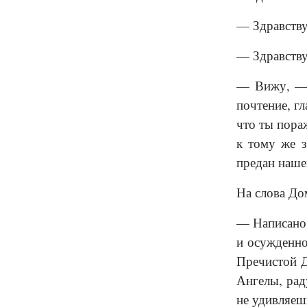
— Здравству
— Здравству
— Вижу, — п
почтение, г
что ты пора
к тому же з
предан наше
На слова До
— Написано,
и осужденно
Пречистой Д
Ангелы, рад
не удивляеш