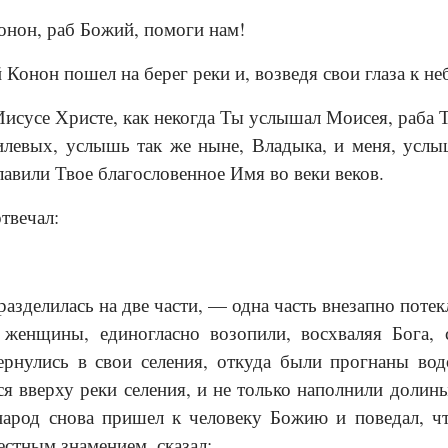
нон, раб Божий, помоги нам!
 Конон пошел на берег реки и, возведя свои глаза к неб
исусе Христе, как некогда Ты услышал Моисея, раба Т
левых, услышь так же ныне, Владыка, и меня, услыш
лавили Твое благословенное Имя во веки веков.
твечал:
разделилась на две части, — одна часть внезапно потек
женщины, единогласно возопили, восхваляя Бога,
рнулись в свои селения, откуда были прогнаны вод
я вверху реки селения, и не только наполнили долин
народ снова пришел к человеку Божию и поведал, чт
естным знамением, сказал: