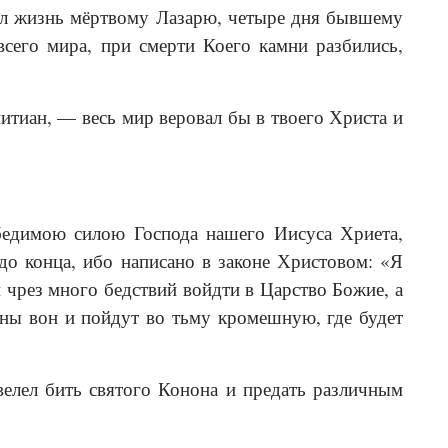
овал жизнь мёртвому Лазарю, четыре дня бывшему
 всего мира, при смерти Коего камни разбились,
итиан, — весь мир веровал бы в твоего Христа и
бедимою силою Господа нашего Иисуса Хриета,
до конца, ибо написано в законе Христовом: «Я
 чрез много бедствий войдти в Царство Божие, а
аны вон и пойдут во тьму кромешную, где будет
велел бить святого Конона и предать различным