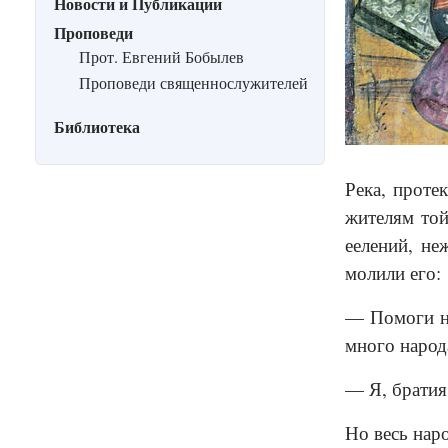
Новости и Публикации
Проповеди
Прот. Евгений Бобылев
Проповеди священнослужителей
Библиотека
Река, проте
жителям той
еелений, не
молили его:
— Помоги на
много народа
— Я, братия
Но весь нар