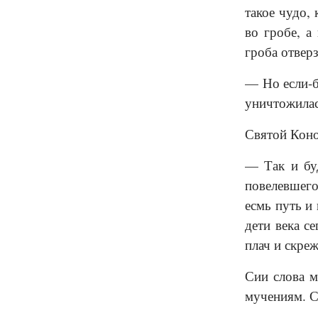
такое чудо,
во гробе, а
гроба отвер
— Но если-б
уничтожилас
Святой Коно
— Так и бу
повелевшего
есмь путь и
дети века с
плач и скреж
Сии слова м
мучениям. С