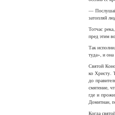
— Послушай 
затопляй лю
Тотчас река
пред этим во
Так исполни
туда», и она
Святой Коно
ко Христу. 
до правител
смятение, ч
где и прожи
Домитиан, п
Когда свято