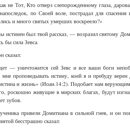
 как не Тот, Кто отверз слепорожденному глаза, дар
 напоследок, по Своей воле, пострадал для спасения
злись и много святых умерших воскреело?»
ы истинен был твой рассказ, — возразил святому Дом
ь бы сила Зевса.
н скаэал:
дет — уничтожится сей Зевс и все ваши боги непо
 мне проповедывать истину, коей я и пребуду верен 
 истина и жизнь» (Иоан.14:2). Подобает нам верующим
его, роскошно живущие в мирских благах, будут изгн
ет зубов.
ученика привели Домитиана в сильной гнев, и он по
вятой бесстрашно сказал: