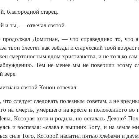
й, благородной старец.
й и ты, — отвечал святой.
родолжал Домитиан, — что справеддиво то, что я 
лаза твои блестят как звёзды и старческий твой возрас
жен смертоносным ядом христианства, и не только са
аблуждению. Тем не менее мы не поверили этому сл
й вере.
митиана святой Конон отвечал:
 что следует следовать полезным советам, a не вредн
го на смерть, умершего на кресте и положенного во
евы, Которая хотя и родила, но осталась Девою? Поч
уясь и воспевая: «слава в вышних Богу, и на земле ми
ься силе Того, Которой насытил пятью хлебами и двум