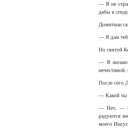
— Я не стра
дабы я спод
Домитиан ск
— Я дам теб
Но святой К
— Я желаю с
нечестивой,
После сего 
— Какой ты 
— Нет, — о
радуются вм
моего Иисус