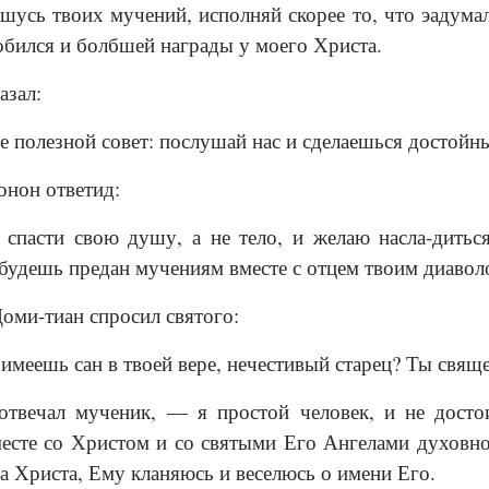
шусь твоих мучений, исполняй скорее то, что эадума
обился и болбшей награды у моего Христа.
азал:
е полезной совет: послушай нас и сделаешься достойны
онон ответид:
пасти свою душу, а не тело, и желаю насла-дитьс
 будешь предан мучениям вместе с отцем твоим диаволо
Доми-тиан спросил святого:
имеешь сан в твоей вере, нечестивый старец? Ты свящ
твечал мученик, — я простой человек, и не достои
есте со Христом и со святыми Его Ангелами духовно
а Христа, Ему кланяюсь и веселюсь о имени Его.