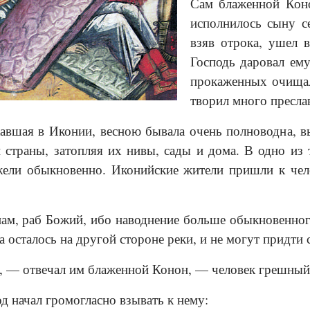
Сам блаженной Коно
исполнилось сыну с
взяв отрока, ушел 
Господь даровал ему
прокаженных очищал
творил много пресла
кавшая в Иконии, весною бывала очень полноводна, в
 страны, затопляя их нивы, сады и дома. В одно из 
жели обыкновенно. Иконийские жители пришли к чел
м, раб Божий, ибо наводнение больше обыкновенного
 осталось на другой стороне реки, и не могут придти 
, — отвечал им блаженной Конон, — человек грешный 
од начал громогласно взывать к нему: