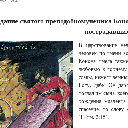
тали:
254
дание святого преподобномученика Коно
пострадавши
В царствование не
человек, по имени К
Конона имела также
любовью к горнему 
славы, нежели земны
Богу, дабы Он дар
послал им сына, кое
рождения младенца 
спасение, по слову
(1Тим. 2:15).