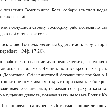
повеления Всесильного Бога, собери все твои воды 
дских селений.
, как послушной своему господину раб, потекла по св
да в ней стояла как гора.
лось слово Господа: «если вы будете иметь веру с горч
 перейдет» (Мф. 17:20).
н, заботясь о спасении душ человеческих, разрушал
Так было не только в Иконии, но и в окрестных стран
я Домитиана. Сей нечестивой беззаконник прибыл в 
то никто не осмеливался открыто признавать себя хр
вали вместе со зверями, не желая по страху отказать
о наущению диавола, повелел взять человека Божия Кон
й был приведен на мучение, Домитиан с приветливою ул