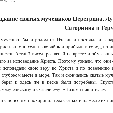
тали:
337
адание святых мучеников Перегрина, Лу
Саторнина и Гер
мученики были родом из Италии и пострадали в цар
христиан, они сели на корабль и прибыли в город, по 
епископ Астий3 висел, распятый на кресте и обмазан
его за исповедание Христа. Поэтому узнали, что они 
 исповедали свою веру во Христа и по повелению 
 глубоком месте в море. Так и скончались святые м
 берег и здесь же в песке были погребены. Спуст
скому епископу и сказали ему: «Возьми наши тела».
оп с почестями похоронил тела святых и на месте их 
_____________________________________