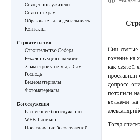
Уже прочи
Священнослужители
Святыни храма
Образовательная деятельность
Стр
Контакты
Строительство
Сии святые 
Строительство Собора
гонение на 
Реконструкция гимназии
как святой 
Храм строим не мы, а Сам
Господь
прославили 
Видеоматериалы
допросе они
Фотоматериалы
потопили на
волнами на
Богослужения
александрий
Расписание богослужений
WEB Типикон
Тогда еписк
Последование богослужений
__________