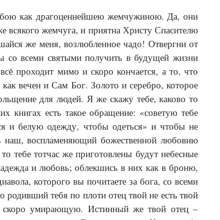
тобою как драгоценнейшею жемчужиною. Да, они
оже всякого жемчуга, и приятна Христу Спасителю
ушайся же меня, возлюбленное чадо! Отвергни от
бы со всеми святыми получить в будущей жизни
всё проходит мимо и скоро кончается, а то, что
ак вечен и Сам Бог. Золото и серебро, которое
ольщение для людей. Я же скажу тебе, каково то
их книгах есть такое обращение: «советую тебе
ся и белую одежду, чтобы одеться» и чтобы не
дь наш, воспламеняющий божественной любовию
, то тебе тотчас же приготовлены будут небесные
 надежда и любовь; облекшись в них как в броню,
авола, которого вы почитаете за бога, со всеми
о родивший тебя по плоти отец твой не есть твой
ю, скоро умирающую. Истинный же твой отец –