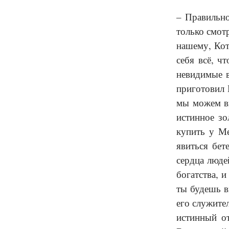
– Правильно
только смот
нашему, Кот
себя всё, ч
невидимые в
приготовил 
мы можем ви
истинное зо
купить у Ме
явиться бе
сердца люде
богатства, 
ты будешь в
его служите
истинный о