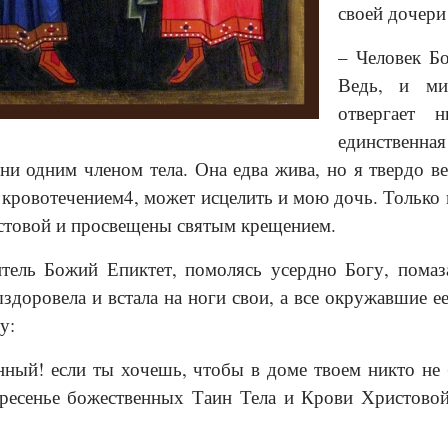
своей дочери
– Человек Бо
Ведь, и ми
отвергает 
единственн
ни одним членом тела. Она едва жива, но я твердо ве
кровотечением4, может исцелить и мою дочь. Только п
товой и просвещены святым крещением.
тель Божий Епиктет, помолясь усердно Богу, помаз
ыздоровела и встала на ноги свои, а все окружавшие 
у:
ный! если ты хочешь, чтобы в доме твоем никто не
ресенье божественных Таин Тела и Крови Христово