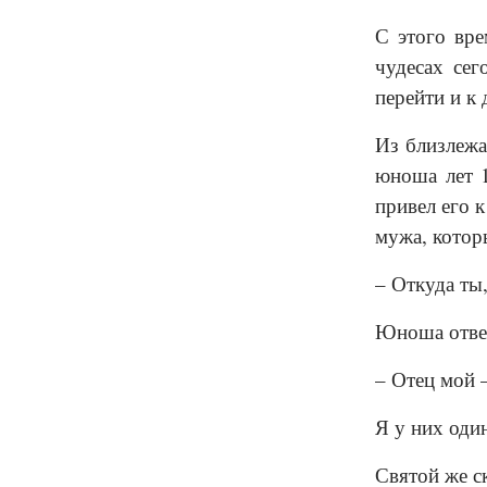
С этого вр
чудесах сег
перейти и к
Из близлежа
юноша лет 
привел его к
мужа, котор
– Откуда ты,
Юноша отве
– Отец мой 
Я у них оди
Святой же ск