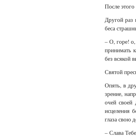
После этого
Другой раз 
беса страшн
– О, горе! 
принимать к
без всякой в
Святой пресв
Опять, в др
зрение, нап
очей своей 
исцеления б
глаза свою 
– Слава Тебе