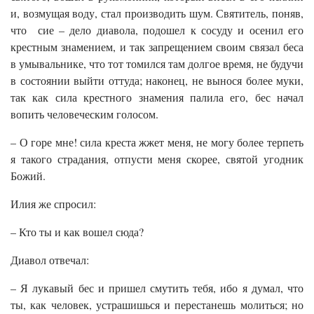
и, возмущая воду, стал производить шум. Святитель, поняв,
что сие – дело диавола, подошел к сосуду и осенил его
крестным знамением, и так запрещением своим связал беса
в умывальнике, что тот томился там долгое время, не будучи
в состоянии выйти оттуда; наконец, не вынося более муки,
так как сила крестного знамения палила его, бес начал
вопить человеческим голосом.
– О горе мне! сила креста жжет меня, не могу более терпеть
я такого страдания, отпусти меня скорее, святой угодник
Божий.
Илия же спросил:
– Кто ты и как вошел сюда?
Диавол отвечал:
– Я лукавый бес и пришел смутить тебя, ибо я думал, что
ты, как человек, устрашишься и перестанешь молиться; но