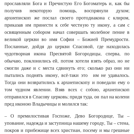
прославляли Бога и Пречистую Его Богоматерь и, как бы
получив некоторую помощь, воспрянули духом;
архиепископ же послал своего протодиакона с клиром,
приказав им принести к себе честную ту икону, а сам с
освященным собором начал совершать молебное пение в
великой церкви во имя Софии – Божией Премудрости.
Посланные, дойдя до церкви Спасовой, где находилась
чудотворная икона Пресвятой Богородицы, сперва, по
обычаю, поклонились ей, потом хотели взять образ, но не
смогли даже и с места сдвинуть его; сколько раз они ни
пытались поднять икону, всё-таки это им не удавалось.
Тогда они возвратились к архиепископу и поведали ему о
том чудном явлении. Взяв всех с собою, архиепископ
отправился в Спасову церковь; придя туда, он пал на колени
пред иконою Владычицы и молился так:
– О премилостивая Госпоже, Дево Богородице, Ты –
упование, надежда и заступница нашему городу, Ты – стена,
покров и прибежище всех христиан, посему и мы грешные