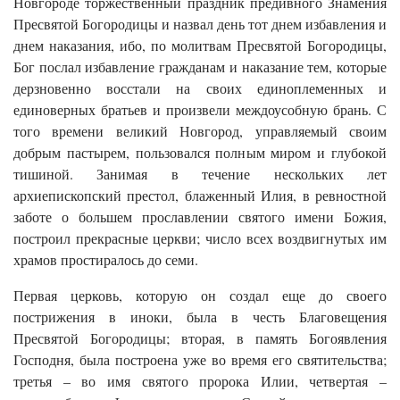
Новгороде торжественный праздник предивного Знамения
Пресвятой Богородицы и назвал день тот днем избавления и
днем наказания, ибо, по молитвам Пресвятой Богородицы,
Бог послал избавление гражданам и наказание тем, которые
дерзновенно восстали на своих единоплеменных и
единоверных братьев и произвели междоусобную брань. С
того времени великий Новгород, управляемый своим
добрым пастырем, пользовался полным миром и глубокой
тишиной. Занимая в течение нескольких лет
архиепископский престол, блаженный Илия, в ревностной
заботе о большем прославлении святого имени Божия,
построил прекрасные церкви; число всех воздвигнутых им
храмов простиралось до семи.
Первая церковь, которую он создал еще до своего
пострижения в иноки, была в честь Благовещения
Пресвятой Богородицы; вторая, в память Богоявления
Господня, была построена уже во время его святительства;
третья – во имя святого пророка Илии, четвертая –