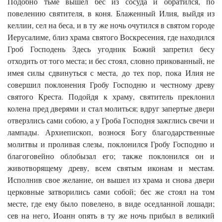
Подобно тьме вышел бес из сосуда и обратился, по
повелению святителя, в коня. Блаженный Илия, выйдя из
келлии, сел на беса, и в ту же ночь очутился в святом городе
Иерусалиме, близ храма святого Воскресения, где находился
Гроб Господень Здесь угодник Божий запретил бесу
отходить от того места; и бес стоял, словно прикованный, не
имея силы сдвинуться с места, до тех пор, пока Илия не
совершил поклонения Гробу Господню и честному древу
святого Креста. Подойдя к храму, святитель преклонил
колена пред дверями и стал молиться; вдруг запертые двери
отверзлись сами собою, а у Гроба Господня зажглись свечи и
лампады. Архиепископ, вознося Богу благодарственные
молитвы и проливая слезы, поклонился Гробу Господню и
благоговейно облобызал его; также поклонился он и
животворящему древу, всем святым иконам и местам.
Исполнив свое желание, он вышел из храма и снова двери
церковные затворились сами собой; бес же стоял на том
месте, где ему было повелено, в виде оседланной лошади;
сев на него, Иоанн опять в ту же ночь прибыл в великий