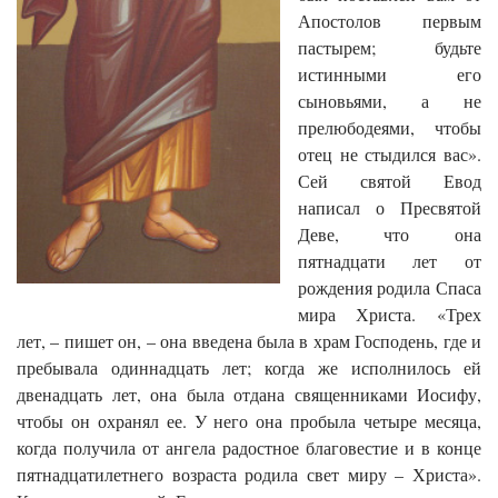
Апостолов первым
пастырем; будьте
истинными его
сыновьями, а не
прелюбодеями, чтобы
отец не стыдился вас».
Сей святой Евод
написал о Пресвятой
Деве, что она
пятнадцати лет от
рождения родила Спаса
мира Христа. «Трех
лет, – пишет он, – она введена была в храм Господень, где и
пребывала одиннадцать лет; когда же исполнилось ей
двенадцать лет, она была отдана священниками Иосифу,
чтобы он охранял ее. У него она пробыла четыре месяца,
когда получила от ангела радостное благовестие и в конце
пятнадцатилетнего возраста родила свет миру – Христа».