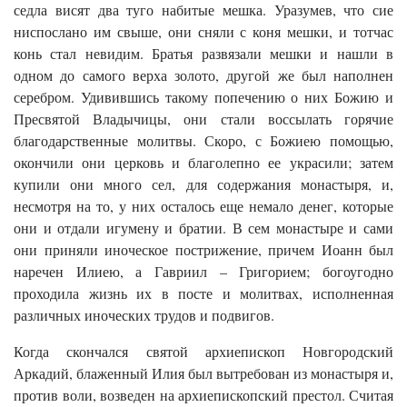
седла висят два туго набитые мешка. Уразумев, что сие
ниспослано им свыше, они сняли с коня мешки, и тотчас
конь стал невидим. Братья развязали мешки и нашли в
одном до самого верха золото, другой же был наполнен
серебром. Удивившись такому попечению о них Божию и
Пресвятой Владычицы, они стали воссылать горячие
благодарственные молитвы. Скоро, с Божиею помощью,
окончили они церковь и благолепно ее украсили; затем
купили они много сел, для содержания монастыря, и,
несмотря на то, у них осталось еще немало денег, которые
они и отдали игумену и братии. В сем монастыре и сами
они приняли иноческое пострижение, причем Иоанн был
наречен Илиею, а Гавриил – Григорием; богоугодно
проходила жизнь их в посте и молитвах, исполненная
различных иноческих трудов и подвигов.
Когда скончался святой архиепископ Новгородский
Аркадий, блаженный Илия был вытребован из монастыря и,
против воли, возведен на архиепископский престол. Считая