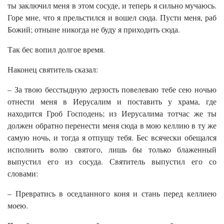
ты заключил меня в этом сосуде, и теперь я сильно мучаюсь.
Горе мне, что я прельстился и вошел сюда. Пусти меня, раб
Божий; отныне никогда не буду я приходить сюда.
Так бес вопил долгое время.
Наконец святитель сказал:
– За твою бесстыдную дерзость повелеваю тебе сею ночью
отнести меня в Иерусалим и поставить у храма, где
находится Гроб Господень; из Иерусалима тотчас же ты
должен обратно перенести меня сюда в мою келлию в ту же
самую ночь, и тогда я отпущу тебя. Бес всячески обещался
исполнить волю святого, лишь бы только блаженный
выпустил его из сосуда. Святитель выпустил его со
словами:
– Превратись в оседланного коня и стань перед келлиею
моею.