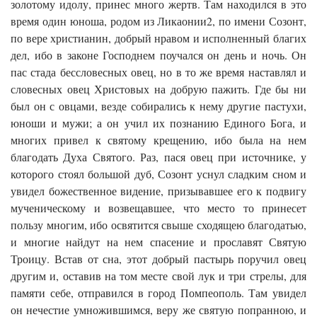
золотому идолу, принес много жертв. Там находился в это
время один юноша, родом из Ликаонии2, по имени Созонт,
по вере христианин, добрый нравом и исполненный благих
дел, ибо в законе Господнем поучался он день и ночь. Он
пас стада бессловесных овец, но в то же время наставлял и
словесных овец Христовых на добрую пажить. Где бы ни
был он с овцами, везде собирались к нему другие пастухи,
юноши и мужи; а он учил их познанию Единого Бога, и
многих привел к святому крещению, ибо была на нем
благодать Духа Святого. Раз, пася овец при источнике, у
которого стоял большой дуб, Созонт уснул сладким сном и
увидел божественное видение, призывавшее его к подвигу
мученическому и возвещавшее, что место то принесет
пользу многим, ибо освятится свыше сходящею благодатью,
и многие найдут на нем спасение и прославят Святую
Троицу. Встав от сна, этот добрый пастырь поручил овец
другим и, оставив на том месте свой лук и три стрелы, для
памяти себе, отправился в город Помпеополь. Там увидел
он нечестие умножившимся, веру же святую попранною, и