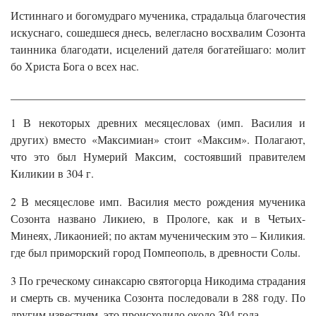
Истиннаго и богомудраго мученика, страдальца благочестия
искуснаго, сошедшеся днесь, велегласно восхвалим Созонта
таинника благодати, исцелений дателя богатейшаго: молит
бо Христа Бога о всех нас.
______________________________________________________
1 В некоторых древних месяцесловах (имп. Василия и
других) вместо «Максимиан» стоит «Максим». Полагают,
что это был Нумерий Максим, состоявший правителем
Киликии в 304 г.
2 В месяцеслове имп. Василия место рождения мученика
Созонта названо Ликиею, в Прологе, как и в Четьих-
Минеях, Ликаонией; по актам мученическим это – Киликия.
где был приморский город Помпеополь, в древности Солы.
3 По греческому синаксарю святогорца Никодима страдания
и смерть св. мученика Созонта последовали в 288 году. По
другим известиям, это происходило около 304 года.