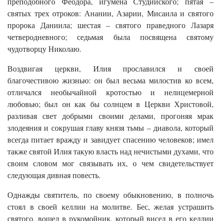
преподобного Феодора, игумена Студийского; пятая –
святых трех отроков: Анании, Азарии, Мисаила и святого
пророка Даниила; шестая – святого праведного Лазаря
четверодневного; седьмая была посвящена святому
чудотворцу Николаю.
Воздвигая церкви, Илия прославился и своей
благочестивою жизнью: он был весьма милостив ко всем,
отличался необычайной кротостью и нелицемерной
любовью; был он как бы солнцем в Церкви Христовой,
разливая свет добрыми своими делами, прогоняя мрак
злодеяния и сокрушая главу князя тьмы – диавола, который
всегда питает вражду и завидует спасению человеков; имел
также святой Илия такую власть над нечистыми духами, что
своим словом мог связывать их, о чем свидетельствует
следующая дивная повесть.
Однажды святитель, по своему обыкновению, в полночь
стоял в своей келлии на молитве. Бес, желая устрашить
святого, вошел в рукомойник, который висел в его келлии