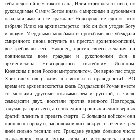
себя недостойным такого сана, Илия отрекался от него, но
руководимые Самим Богом князь с мирскими и духовными
начальниками и все граждане Новгородские единогласно
избрали Илию на архипастырство: ибо он был угоден Богу
и людям. Усердными мольбами и просьбами все убеждали
смиренного инока вступить на престол архиепископский,
все требовали сего. Наконец, против своего желания, он
повиновался воле граждан и рукоположен был в
архиепископа Новгородского святейшим Иоанном,
Киевским и всея России митрополитом. Он верно пас стадо
Христовых овец, живя в святости и праведности1. ВО
время его архиепископства князь Суздальский Роман вместе
со многими другими князьями земли русской, в числе
семидесяти двух, восстали против великого Новгорода,
задумав разорить его, а своих единокровных и единоверных
братий пленить и предать смерти. С большим войском они
пришли к городу и, расположившись вокруг, в течение трех
дней сильно теснили его. Граждане увидев большое число
осаждавших, упали духом; силы их истощались, сильно