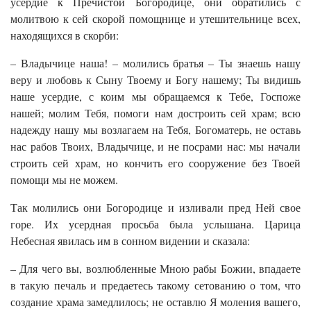
усердие к Пречистой Богородице, они обратились с
молитвою к сей скорой помощнице и утешительнице всех,
находящихся в скорби:
– Владычице наша! – молились братья – Ты знаешь нашу
веру и любовь к Сыну Твоему и Богу нашему; Ты видишь
наше усердие, с коим мы обращаемся к Тебе, Госпоже
нашей; молим Тебя, помоги нам достроить сей храм; всю
надежду нашу мы возлагаем на Тебя, Богоматерь, не оставь
нас рабов Твоих, Владычице, и не посрами нас: мы начали
строить сей храм, но кончить его сооружение без Твоей
помощи мы не можем.
Так молились они Богородице и изливали пред Ней свое
горе. Их усердная просьба была услышана. Царица
Небесная явилась им в сонном видении и сказала:
– Для чего вы, возлюбленные Мною рабы Божии, впадаете
в такую печаль и предаетесь такому сетованию о том, что
создание храма замедлилось; не оставлю Я моления вашего,