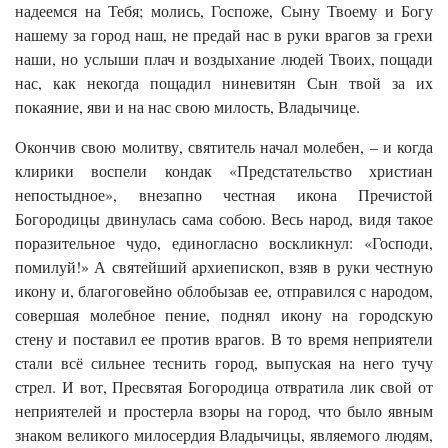
надеемся на Тебя; молись, Госпоже, Сыну Твоему и Богу
нашему за город наш, не предай нас в руки врагов за грехи
наши, но услыши плач и воздыхание людей Твоих, пощади
нас, как некогда пощадил ниневитян Сын твой за их
покаяние, яви и на нас свою милость, Владычице.
Окончив свою молитву, святитель начал молебен, – и когда
клирики воспели кондак «Предстательство христиан
непостыдное», внезапно честная икона Пречистой
Богородицы двинулась сама собою. Весь народ, видя такое
поразительное чудо, единогласно воскликнул: «Господи,
помилуй!» А святейший архиепископ, взяв в руки честную
икону и, благоговейно облобызав ее, отправился с народом,
совершая молебное пение, поднял икону на городскую
стену и поставил ее против врагов. В то время неприятели
стали всё сильнее теснить город, выпуская на него тучу
стрел. И вот, Пресвятая Богородица отвратила лик свой от
неприятелей и простерла взоры на город, что было явным
знаком великого милосердия Владычицы, являемого людям,