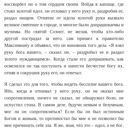
восскорбел он о том сердцем своим. Войдя в капище, где
стоял золотой идол, он отломал у него руку и, раздробив ее,
раздал нищим. Отнятие от идола золотой руки вызвало
великое смятение в городе, и многие были допрашиваемы и
мучимы. Но святой Созонт, не желая, чтобы кто-либо
другой пострадал за него, сам пришел к правителю
Максимиану и объявил, что он виновник того дела. «Я взял
руку бога вашего, – сказал он, – раздробил ее и раздал
золото нуждающимся». Когда стали его допрашивать, как
осмелился он так поступить и нанести бесчестие богу их,
отняв и сокрушив руку его, он отвечал:
Я сделал это для того, чтобы видеть бессилие вашего бога.
Ибо, когда я отнимал у него руку, он не оказал мне
сопротивления, ничего не сказал, не обнаружил боли, не
испустил стона. В самом деле, будучи немым и безумным,
мог ли он сопротивляться? Если бы он был истинным
Богом и живым, то противостал бы мне и не позволил бы
мне причинить себе зла. Я же, зная, что это – идол, а не бог,