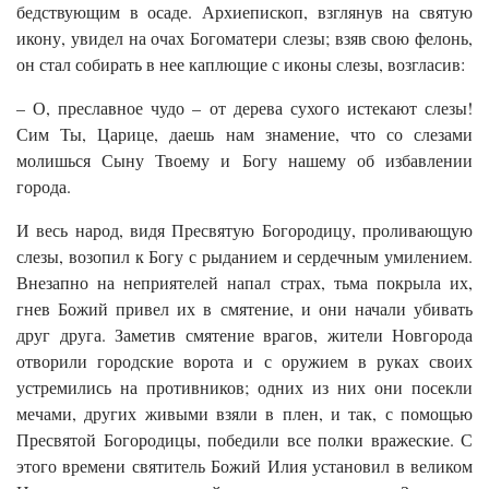
бедствующим в осаде. Архиепископ, взглянув на святую
икону, увидел на очах Богоматери слезы; взяв свою фелонь,
он стал собирать в нее каплющие с иконы слезы, возгласив:
– О, преславное чудо – от дерева сухого истекают слезы!
Сим Ты, Царице, даешь нам знамение, что со слезами
молишься Сыну Твоему и Богу нашему об избавлении
города.
И весь народ, видя Пресвятую Богородицу, проливающую
слезы, возопил к Богу с рыданием и сердечным умилением.
Внезапно на неприятелей напал страх, тьма покрыла их,
гнев Божий привел их в смятение, и они начали убивать
друг друга. Заметив смятение врагов, жители Новгорода
отворили городские ворота и с оружием в руках своих
устремились на противников; одних из них они посекли
мечами, других живыми взяли в плен, и так, с помощью
Пресвятой Богородицы, победили все полки вражеские. С
этого времени святитель Божий Илия установил в великом