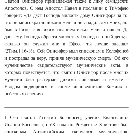
Святой Онисифор принадлежал также к лику семидесяти
Апостолов. О нем Апостол Павел в послании к Тимофею
говорит: «Да даст Господь милость дому Онисифора за то,
что он многократно покоил меня и не стыдился уз моих, но,
быв в Риме, с великим тщанием искал меня и нашел. Да
даст ему Господь обрести милость у Господа в оный день; а
сколько он служил мне в Ефесе, ты лучше знаешь»
(2Тим.1:16-18). Сей Онисифор мыл епископам в Колофоне6
и пострадал за веру, приняв мученическую смерть. Об его
мученичестве свидетельствуют мученические акты, в
которых повествуется, что святой Онисифор после многих
мучений был растерзан дикими лошадьми и вместе с
Еводом водворился в сонме исповедников Божиих в
небесных селениях.
______________________________________________________
1 Сей святой Игнатий Богоносец, ученик Евангелиста
Иоанна Богослова, с 68 года по Рождестве Христове был
епископам Антиохийским, скончался мученическою