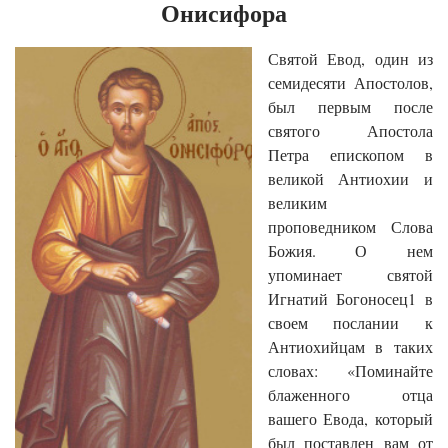
Онисифора
Святой Евод, один из
семидесяти Апостолов,
был первым после
святого Апостола
Петра епископом в
великой Антиохии и
великим
проповедником Слова
Божия. О нем
упоминает святой
Игнатий Богоносец1 в
своем послании к
Антиохийцам в таких
словах: «Поминайте
блаженного отца
вашего Евода, который
был поставлен вам от