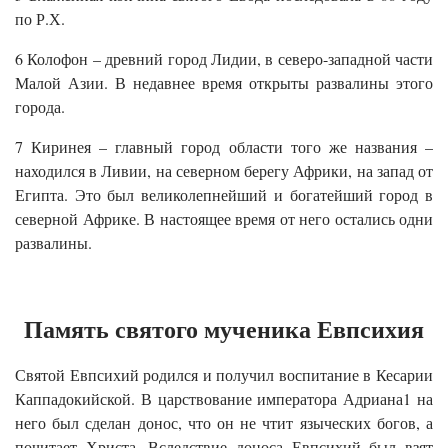
по Р.Х.
6 Колофон – древний город Лидии, в северо-западной части
Малой Азии. В недавнее время открыты развалины этого
города.
7 Киринея – главный город области того же названия –
находился в Ливии, на северном берегу Африки, на запад от
Египта. Это был великолепнейший и богатейший город в
северной Африке. В настоящее время от него остались одни
развалины.
Память святого мученика Евпсихия
Святой Евпсихий родился и получил воспитание в Кесарии
Каппадокийской. В царствование императора Адриана1 на
него был сделан донос, что он не чтит языческих богов, а
почитает Христа. Вследствие доноса Евпсихий был взят