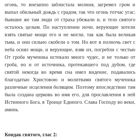
огонь, то внезапно заблистала молния, загремел гром и
выпал обильный дождь с градом, так что огонь тотчас угас;
бывшие же там люди от страха убежали и, и тело святого
осталось целым. По наступлении ночи, верующие хотели
взять святые мощи его и не могли, так как была великая
тьма, и они сильно скобели о том. Но вот в полночь свет с
неба осиял мощи, и верующие, взяв их, погребли с честью
От гроба мученика истекало много чудес, и не только от
гроба, но и от источника, протекавшего под дубом, где
святой некогда во время сна имел видение, подавались
благодатью Христовою и молитвами святого мученика
различные исцеления болящим. Поэтому впоследствии там
была создана церковь во имя его, для прославления в ней
Истинного Бога, в Троице Единого. Слава Господу во веки,
аминь.
Кондак святого, глас 2: