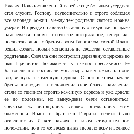
Власия. Новопоставленный иерей с еще большим усердием
стал служить Господу, неукоснительно и строго соблюдая
все заповеди Божии. Между тем родители святого Иоанна
умерли. И прежде он любил безмолвную тихую жизнь, даже
намеревался принять иноческое пострижение; теперь же,
посоветовавшись с братом своим Гавриилом, святой Иоанн
решил создать новый монастырь на средства, оставленные
родителями. Сначала они построили деревянную церковь во
имя Пречистой Богоматери в память преславного Ее
Благовещения и основали монастырь; затем замыслили они
воздвигнуть и каменную церковь. С нетерпением начали
братья приводить в исполнение свое благое намерение:
стали со тщанием строить каменную церковь и уже довели
ее до половины, но вынуждены были остановиться:
средства их истощились; сильно опечалились этим
блаженный Иоанн и брат его Гавриил, велико было
огорчение их. И вот, находясь в таком затруднительном
положении, но в то же время питая твердую веру и великое