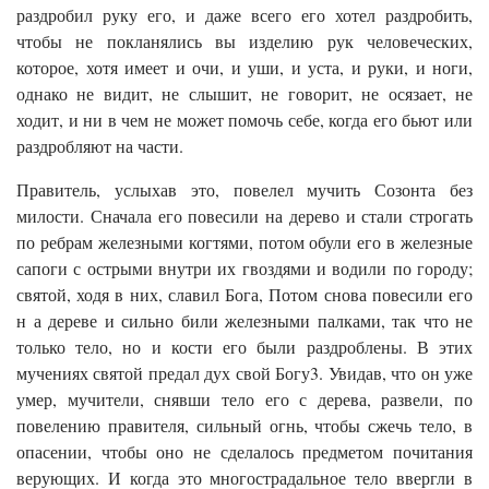
раздробил руку его, и даже всего его хотел раздробить,
чтобы не покланялись вы изделию рук человеческих,
которое, хотя имеет и очи, и уши, и уста, и руки, и ноги,
однако не видит, не слышит, не говорит, не осязает, не
ходит, и ни в чем не может помочь себе, когда его бьют или
раздробляют на части.
Правитель, услыхав это, повелел мучить Созонта без
милости. Сначала его повесили на дерево и стали строгать
по ребрам железными когтями, потом обули его в железные
сапоги с острыми внутри их гвоздями и водили по городу;
святой, ходя в них, славил Бога, Потом снова повесили его
н а дереве и сильно били железными палками, так что не
только тело, но и кости его были раздроблены. В этих
мучениях святой предал дух свой Богу3. Увидав, что он уже
умер, мучители, снявши тело его с дерева, развели, по
повелению правителя, сильный огнь, чтобы сжечь тело, в
опасении, чтобы оно не сделалось предметом почитания
верующих. И когда это многострадальное тело ввергли в