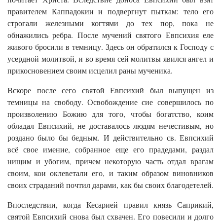
правителем Каппадокии и подвергнут пыткам: тело его
строгали железными когтями до тех пор, пока не
обнажились ребра. После мучений святого Евпсихия еле
живого бросили в темницу. Здесь он обратился к Господу с
усердной молитвой, и во время сей молитвы явился ангел и
прикосновением своим исцелил раны мученика.
Вскоре после сего святой Евпсихий был выпущен из
темницы на свободу. Освобождение сие совершилось по
произволению Божию для того, чтобы богатство, коим
обладал Евпсихий, не доставалось людям нечестивым, но
роздано было бы бедным. И действительно св. Евпсихий
всё свое имение, собранное еще его прадедами, раздал
нищим и убогим, причем некоторую часть отдал врагам
своим, кои оклеветали его, и таким образом виновников
своих страданий почтил дарами, как бы своих благодетелей.
Впоследствии, когда Кесарией правил князь Саприкий,
святой Евпсихий снова был схвачен. Его повесили и долго