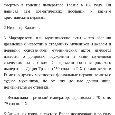
смертью в гонение императора Траяна в 107 году. Он
написал сем догматических посланий к разным
христианским церквам.
2 Никифор Каллист.
3 Мартирологи, или мученические акты – это сборник
древнейших известий о страданиях мучеников. Началом и
первыми основаниями мученических актов являются
известия о допросах, осуждении и казни мучеников
языческим начальством. Со времени гонения римского
императора Деция Траяна (250 года по Р.Х.) стали вести в
Риме и в других местностях формальные церковные акты о
судьбе мучеников, но от них до нас дошли лишь
незначительные отрывки.
4 Веспасиана – римский император, царствовал с 70-го по
79 год по Р.Х.
5 Блаженная кончина святого Евода последовала в 66 году