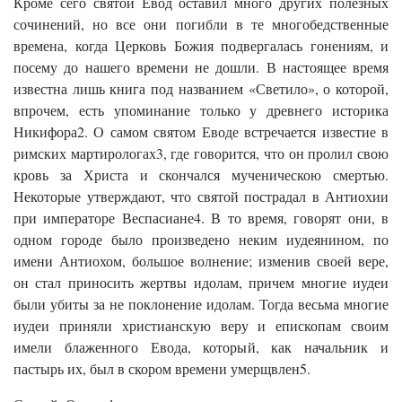
Кроме сего святой Евод оставил много других полезных
сочинений, но все они погибли в те многобедственные
времена, когда Церковь Божия подвергалась гонениям, и
посему до нашего времени не дошли. В настоящее время
известна лишь книга под названием «Светило», о которой,
впрочем, есть упоминание только у древнего историка
Никифора2. О самом святом Еводе встречается известие в
римских мартирологах3, где говорится, что он пролил свою
кровь за Христа и скончался мученическою смертью.
Некоторые утверждают, что святой пострадал в Антиохии
при императоре Веспасиане4. В то время, говорят они, в
одном городе было произведено неким иудеянином, по
имени Антиохом, большое волнение; изменив своей вере,
он стал приносить жертвы идолам, причем многие иудеи
были убиты за не поклонение идолам. Тогда весьма многие
иудеи приняли христианскую веру и епископам своим
имели блаженного Евода, который, как начальник и
пастырь их, был в скором времени умерщвлен5.