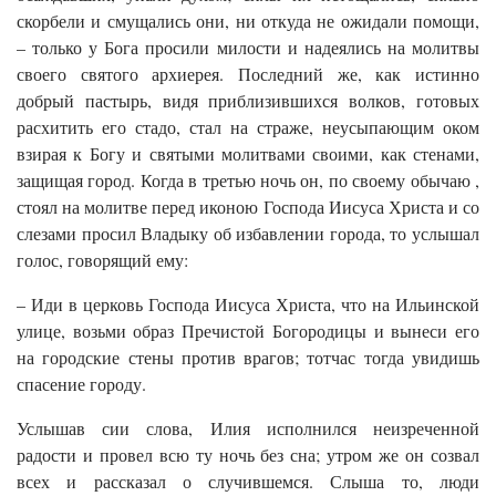
скорбели и смущались они, ни откуда не ожидали помощи,
– только у Бога просили милости и надеялись на молитвы
своего святого архиерея. Последний же, как истинно
добрый пастырь, видя приблизившихся волков, готовых
расхитить его стадо, стал на страже, неусыпающим оком
взирая к Богу и святыми молитвами своими, как стенами,
защищая город. Когда в третью ночь он, по своему обычаю ,
стоял на молитве перед иконою Господа Иисуса Христа и со
слезами просил Владыку об избавлении города, то услышал
голос, говорящий ему:
– Иди в церковь Господа Иисуса Христа, что на Ильинской
улице, возьми образ Пречистой Богородицы и вынеси его
на городские стены против врагов; тотчас тогда увидишь
спасение городу.
Услышав сии слова, Илия исполнился неизреченной
радости и провел всю ту ночь без сна; утром же он созвал
всех и рассказал о случившемся. Слыша то, люди