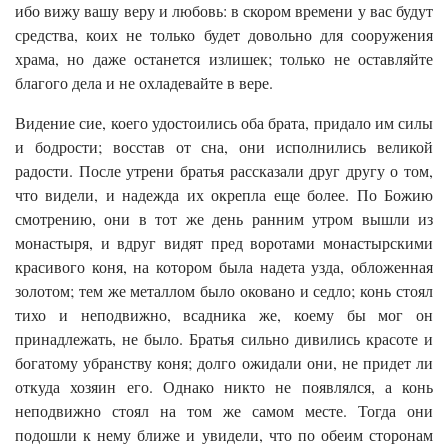
ибо вижу вашу веру и любовь: в скором времени у вас будут
средства, коих не только будет довольно для сооружения
храма, но даже останется излишек; только не оставляйте
благого дела и не охладевайте в вере.
Видение сие, коего удостоились оба брата, придало им силы
и бодрости; восстав от сна, они исполнились великой
радости. После утрени братья рассказали друг другу о том,
что видели, и надежда их окрепла еще более. По Божию
смотрению, они в тот же день ранним утром вышли из
монастыря, и вдруг видят пред воротами монастырскими
красивого коня, на котором была надета узда, обложенная
золотом; тем же металлом было оковано и седло; конь стоял
тихо и неподвижно, всадника же, коему бы мог он
принадлежать, не было. Братья сильно дивились красоте и
богатому убранству коня; долго ожидали они, не придет ли
откуда хозяин его. Однако никто не появлялся, а конь
неподвижно стоял на том же самом месте. Тогда они
подошли к нему ближе и увидели, что по обеим сторонам