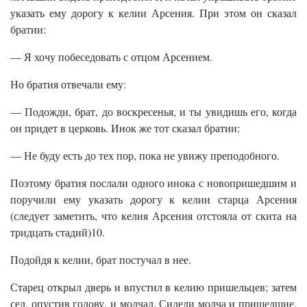
указать ему дорогу к келии Арсения. При этом он сказал
братии:
— Я хочу побеседовать с отцом Арсением.
Но братия отвечали ему:
— Подожди, брат, до воскресенья, и ты увидишь его, когда
он придет в церковь. Инок же тот сказал братии:
— Не буду есть до тех пор, пока не увижу преподобного.
Поэтому братия послали одного инока с новопришедшим и
поручили ему указать дорогу к келии старца Арсения
(следует заметить, что келия Арсения отстояла от скита на
тридцать стадий)10.
Подойдя к келии, брат постучал в нее.
Старец открыл дверь и впустил в келию пришельцев; затем
сел, опустив голову, и молчал. Сидели молча и пришедшие.