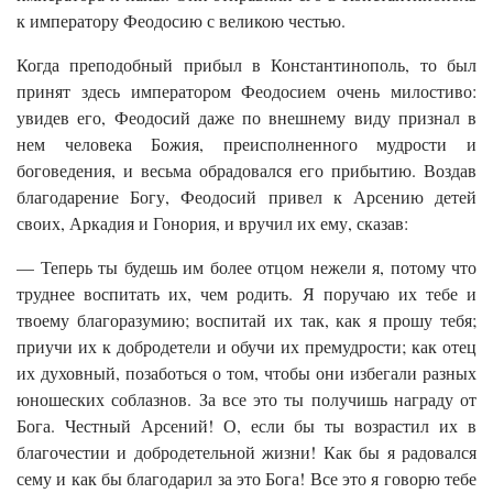
к императору Феодосию с великою честью.
Когда преподобный прибыл в Константинополь, то был
принят здесь императором Феодосием очень милостиво:
увидев его, Феодосий даже по внешнему виду признал в
нем человека Божия, преисполненного мудрости и
боговедения, и весьма обрадовался его прибытию. Воздав
благодарение Богу, Феодосий привел к Арсению детей
своих, Аркадия и Гонория, и вручил их ему, сказав:
— Теперь ты будешь им более отцом нежели я, потому что
труднее воспитать их, чем родить. Я поручаю их тебе и
твоему благоразумию; воспитай их так, как я прошу тебя;
приучи их к добродетели и обучи их премудрости; как отец
их духовный, позаботься о том, чтобы они избегали разных
юношеских соблазнов. За все это ты получишь награду от
Бога. Честный Арсений! О, если бы ты возрастил их в
благочестии и добродетельной жизни! Как бы я радовался
сему и как бы благодарил за это Бога! Все это я говорю тебе