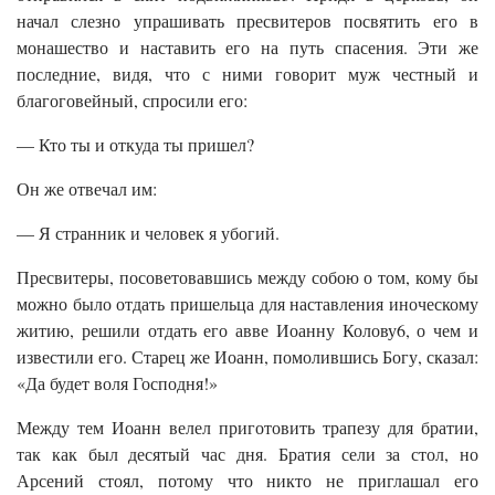
начал слезно упрашивать пресвитеров посвятить его в
монашество и наставить его на путь спасения. Эти же
последние, видя, что с ними говорит муж честный и
благоговейный, спросили его:
— Кто ты и откуда ты пришел?
Он же отвечал им:
— Я странник и человек я убогий.
Пресвитеры, посоветовавшись между собою о том, кому бы
можно было отдать пришельца для наставления иноческому
житию, решили отдать его авве Иоанну Колову6, о чем и
известили его. Старец же Иоанн, помолившись Богу, сказал:
«Да будет воля Господня!»
Между тем Иоанн велел приготовить трапезу для братии,
так как был десятый час дня. Братия сели за стол, но
Арсений стоял, потому что никто не приглашал его