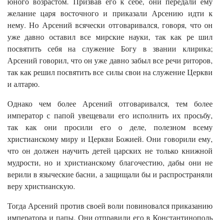
юного возрастом. Призвав его к себе, они передали ему
желание царя восточного и приказали Арсению идти к
нему. Но Арсений всячески отговаривался, говоря, что он
уже давно оставил все мирские науки, так как ре шил
посвятить себя на служение Богу в звании клирика;
Арсений говорил, что он уже давно забыл все речи риторов,
так как решил посвятить все силы свои на служение Церкви
и алтарю.
Однако чем более Арсений отговаривался, тем более
император с папой увещевали его исполнить их просьбу,
так как они просили его о деле, полезном всему
христианскому миру и Церкви Божией. Они говорили ему,
что он должен научить детей царских не только книжной
мудрости, но и христианскому благочестию, дабы они не
верили в языческие басни, а защищали бы и распространяли
веру христианскую.
Тогда Арсений против своей воли повиновался приказанию
императора и папы. Они отправили его в Константинополь