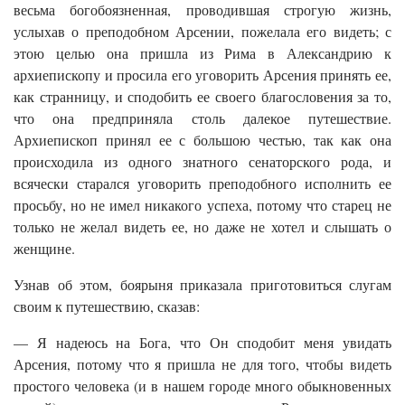
весьма богобоязненная, проводившая строгую жизнь,
услыхав о преподобном Арсении, пожелала его видеть; с
этою целью она пришла из Рима в Александрию к
архиепископу и просила его уговорить Арсения принять ее,
как странницу, и сподобить ее своего благословения за то,
что она предприняла столь далекое путешествие.
Архиепископ принял ее с большою честью, так как она
происходила из одного знатного сенаторского рода, и
всячески старался уговорить преподобного исполнить ее
просьбу, но не имел никакого успеха, потому что старец не
только не желал видеть ее, но даже не хотел и слышать о
женщине.
Узнав об этом, боярыня приказала приготовиться слугам
своим к путешествию, сказав:
— Я надеюсь на Бога, что Он сподобит меня увидать
Арсения, потому что я пришла не для того, чтобы видеть
простого человека (и в нашем городе много обыкновенных