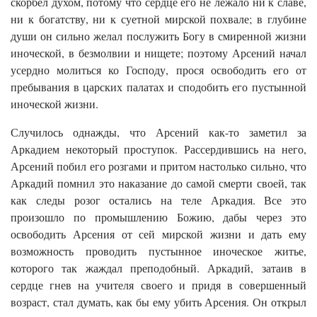
скорбел духом, потому что сердце его не лежало ни к славе,
ни к богатству, ни к суетной мирской похвале; в глубине
души он сильно желал послужить Богу в смиренной жизни
иноческой, в безмолвии и нищете; поэтому Арсений начал
усердно молиться ко Господу, прося освободить его от
пребывания в царских палатах и сподобить его пустынной
иноческой жизни.
Случилось однажды, что Арсений как-то заметил за
Аркадием некоторый проступок. Рассердившись на него,
Арсений побил его розгами и притом настолько сильно, что
Аркадий помнил это наказание до самой смерти своей, так
как следы розог остались на теле Аркадия. Все это
произошло по промышлению Божию, дабы через это
освободить Арсения от сей мирской жизни и дать ему
возможность проводить пустынное иноческое житье,
которого так жаждал преподобный. Аркадий, затаив в
сердце гнев на учителя своего и придя в совершенный
возраст, стал думать, как бы ему убить Арсения. Он открыл