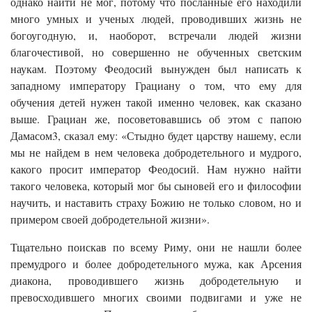
однако найти не мог, потому что посланные его находили
много умных и ученых людей, проводивших жизнь не
богоугодную, и, наоборот, встречали людей жизни
благочестивой, но совершенно не обученных светским
наукам. Поэтому Феодосий вынужден был написать к
западному императору Грациану о том, что ему для
обучения детей нужен такой именно человек, как сказано
выше. Грациан же, посоветовавшись об этом с папою
Дамасом3, сказал ему: «Стыдно будет царству нашему, если
мы не найдем в нем человека добродетельного и мудрого,
какого просит император Феодосий. Нам нужно найти
такого человека, который мог бы сыновей его и философии
научить, и наставить страху Божию не только словом, но и
примером своей добродетельной жизни».
Тщательно поискав по всему Риму, они не нашли более
премудрого и более добродетельного мужа, как Арсения
диакона, проводившего жизнь добродетельную и
превосходившего многих своими подвигами и уже не