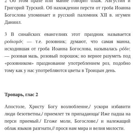
2 Об этом прахе или манне говорит блаж. Августин и
Григорий Турский. Об нахождении персти от гроба Иоанна
Богослова упоминает и русский паломник XII в. игумен
Даниил.
3 В синайских евангелиях этот праздник называется
ροδιομός — т.е. розовник; думают, что самая манна,
исходившая от гроба Иоанна Богослова, называлась ρόδις
— розовая мазь, розовый порошок; но вернее разуметь под
«розовником» празднование употреблением роз, подобно
тому как у нас употребляются цветы в Троицын день.
Тропарь, глас 2
Апостоле, Христу Богу возлюбленне,/ ускори избавити
люди безответны,/ приемлет тя припадающа/ Иже падша на
перси приемый./ Егоже моли, Богослове,/ и належащий
облак языков разгнати,// прося нам мира и велия милости.