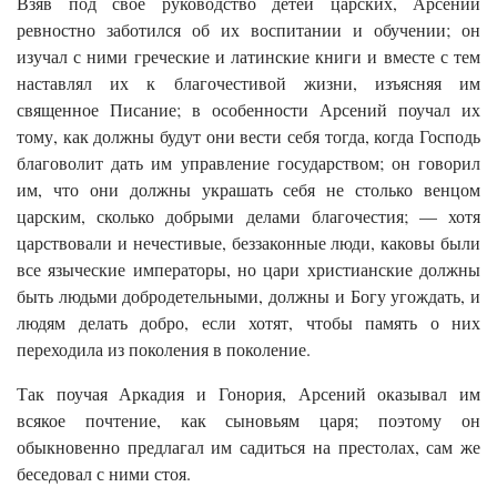
Взяв под свое руководство детей царских, Арсений
ревностно заботился об их воспитании и обучении; он
изучал с ними греческие и латинские книги и вместе с тем
наставлял их к благочестивой жизни, изъясняя им
священное Писание; в особенности Арсений поучал их
тому, как должны будут они вести себя тогда, когда Господь
благоволит дать им управление государством; он говорил
им, что они должны украшать себя не столько венцом
царским, сколько добрыми делами благочестия; — хотя
царствовали и нечестивые, беззаконные люди, каковы были
все языческие императоры, но цари христианские должны
быть людьми добродетельными, должны и Богу угождать, и
людям делать добро, если хотят, чтобы память о них
переходила из поколения в поколение.
Так поучая Аркадия и Гонория, Арсений оказывал им
всякое почтение, как сыновьям царя; поэтому он
обыкновенно предлагал им садиться на престолах, сам же
беседовал с ними стоя.