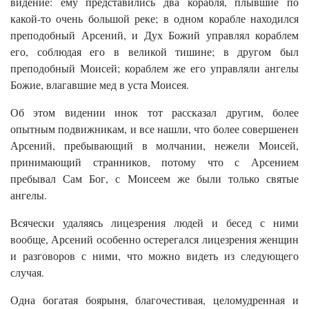
видение: ему представились два корабля, плывшие по
какой-то очень большой реке; в одном корабле находился
преподобный Арсений, и Дух Божий управлял кораблем
его, соблюдая его в великой тишине; в другом был
преподобный Моисей; кораблем же его управляли ангелы
Божие, влагавшие мед в уста Моисея.
Об этом видении инок тот рассказал другим, более
опытным подвижникам, и все нашли, что более совершенен
Арсений, пребывающий в молчании, нежели Моисей,
принимающий странников, потому что с Арсением
пребывал Сам Бог, с Моисеем же были только святые
ангелы.
Всячески удаляясь лицезрения людей и бесед с ними
вообще, Арсений особенно остерегался лицезрения женщин
и разговоров с ними, что можно видеть из следующего
случая.
Одна богатая боярыня, благочестивая, целомудренная и