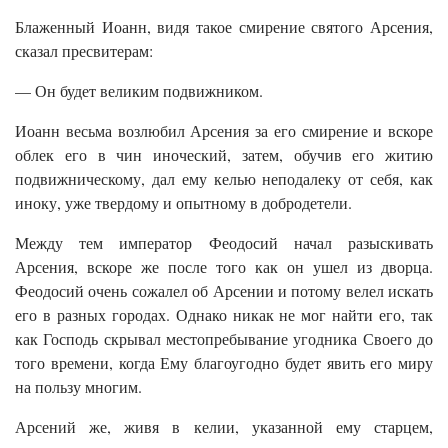
Блаженный Иоанн, видя такое смирение святого Арсения,
сказал пресвитерам:
— Он будет великим подвижником.
Иоанн весьма возлюбил Арсения за его смирение и вскоре
облек его в чин иноческий, затем, обучив его житию
подвижническому, дал ему келью неподалеку от себя, как
иноку, уже твердому и опытному в добродетели.
Между тем император Феодосий начал разыскивать
Арсения, вскоре же после того как он ушел из дворца.
Феодосий очень сожалел об Арсении и потому велел искать
его в разных городах. Однако никак не мог найти его, так
как Господь скрывал местопребывание угодника Своего до
того времени, когда Ему благоугодно будет явить его миру
на пользу многим.
Арсений же, живя в келии, указанной ему старцем,