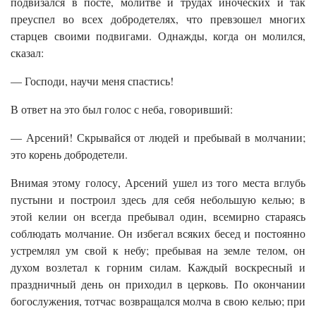
подвизался в посте, молитве и трудах иноческих и так
преуспел во всех добродетелях, что превзошел многих
старцев своими подвигами. Однажды, когда он молился,
сказал:
— Господи, научи меня спастись!
В ответ на это был голос с неба, говоривший:
— Арсений! Скрывайся от людей и пребывай в молчании;
это корень добродетели.
Внимая этому голосу, Арсений ушел из того места вглубь
пустыни и построил здесь для себя небольшую келью; в
этой келии он всегда пребывал один, всемирно стараясь
соблюдать молчание. Он избегал всяких бесед и постоянно
устремлял ум свой к небу; пребывая на земле телом, он
духом возлетал к горним силам. Каждый воскресный и
праздничный день он приходил в церковь. По окончании
богослужения, тотчас возвращался молча в свою келью; при