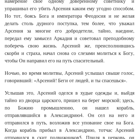
намерение свое одному доверенному советнику и
упрашивал его убить Арсения каким ему угодно способом.
Но тот, боясь Бога и императора Феодосия и не желая
делать столь дурного поступка, тем более, что уважал
Арсения за многие его добродетели, тайно, наедине,
передал ему замысел Аркадия и советовал преподобному
поберечь свою жизнь. Арсений же, преисполнившись
скорби и страха, начал снова со слезами молиться к Богу,
чтобы Он направил его на путь спасительный.
Ночью, во время молитвы, Арсений услышал свыше голос,
говоривший: «Арсений! Беги от людей, и ты спасешься».
Услышав это, Арсений оделся в худые одежды и, выйдя
тайно из дворца царского, пришел на берег морской; здесь,
по Божию промышлению, он нашел корабль,
отправлявшийся в Александрию4. Он сел на него и
отправился в путь, возложив все упование свое на Бога.
Когда корабль прибыл в Александрию, тотчас Арсений
отправился в скит подвижников5. Придя в церковь, он