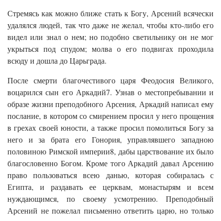
Стремясь как можно ближе стать к Богу, Арсений всячески
удалялся людей, так что даже не желал, чтобы кто-либо его
видел или знал о нем; но подобно светильнику он не мог
укрыться под спудом; молва о его подвигах проходила
всюду и дошла до Царьграда.
После смерти благочестивого царя Феодосия Великого,
воцарился сын его Аркадий7. Узнав о местопребывании и
образе жизни преподобного Арсения, Аркадий написал ему
послание, в котором со смирением просил у него прощения
в грехах своей юности, а также просил помолиться Богу за
него и за брата его Гонория, управлявшего западною
половиною Римской империи8, дабы царствование их было
благословенно Богом. Кроме того Аркадий давал Арсению
право пользоваться всею данью, которая собиралась с
Египта, и раздавать ее церквам, монастырям и всем
нуждающимся, по своему усмотрению. Преподобный
Арсений не пожелал письменно ответить царю, но только