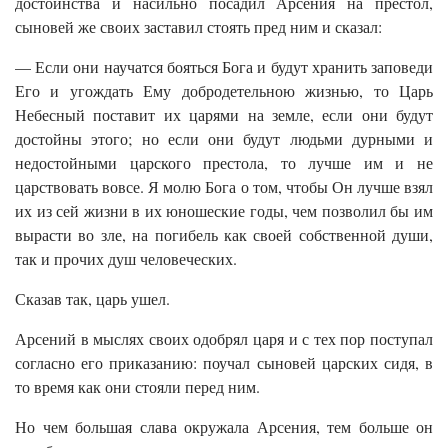
достоинства и насильно посадил Арсения на престол,
сыновей же своих заставил стоять пред ним и сказал:
— Если они научатся бояться Бога и будут хранить заповеди
Его и угождать Ему добродетельною жизнью, то Царь
Небесный поставит их царями на земле, если они будут
достойны этого; но если они будут людьми дурными и
недостойными царского престола, то лучше им и не
царствовать вовсе. Я молю Бога о том, чтобы Он лучше взял
их из сей жизни в их юношеские годы, чем позволил бы им
вырасти во зле, на погибель как своей собственной души,
так и прочих душ человеческих.
Сказав так, царь ушел.
Арсений в мыслях своих одобрял царя и с тех пор поступал
согласно его приказанию: поучал сыновей царских сидя, в
то время как они стояли перед ним.
Но чем большая слава окружала Арсения, тем больше он