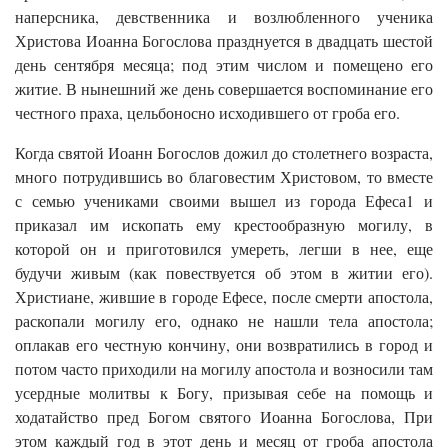
наперсника, девственника и возлюбленного ученика
Христова Иоанна Богослова празднуется в двадцать шестой
день сентября месяца; под этим числом и помещено его
житие. В нынешний же день совершается воспоминание его
честного праха, цельбоносно исходившего от гроба его.
Когда святой Иоанн Богослов дожил до столетнего возраста,
много потрудившись во благовестим Христовом, то вместе
с семью учениками своими вышел из города Ефеса1 и
приказал им ископать ему крестообразную могилу, в
которой он и приготовился умереть, легши в нее, еще
будучи живым (как повествуется об этом в житии его).
Христиане, жившие в городе Ефесе, после смерти апостола,
раскопали могилу его, однако не нашли тела апостола;
оплакав его честную кончину, они возвратились в город и
потом часто приходили на могилу апостола и возносили там
усердные молитвы к Богу, призывая себе на помощь и
ходатайство пред Богом святого Иоанна Богослова, При
этом каждый год в этот день и месяц от гроба апостола