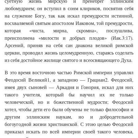
суетную жизнь мирскую и пренебрег эллинским
любомудрием; он вступил в сонм клириков, посвятив себя
на служение Богу, так как искал премудрости истинной,
восхваляемой святым апостолом Иаковом, той премудрости,
которая «чиста, мирна, скромна», послушлива,
преисполнена «милости и добрых плодов» (Иак.3:17).
Арсений, приняв на себя сан диакона великой римской
церкви, проводил жизнь целомудренную, стараясь соделать
из себя достойное жилище святого и всеосвящающего Духа.
В это время восточною частью Римской империи управлял
Феодосий Великий1, а западною — Грациан2. Феодосий,
имея двух сыновей — Аркадия и Гонория, искал для них
такого учителя, который бы научил их не только
человеческой, но и божественной мудрости; Феодосий
хотел, чтобы дети его были обучены не только философии и
другим эллинским наукам, но и добродетельной
богоугодной жизни христианской. С этою целью Феодосий
приказал искать по всей империи своей такого человека,