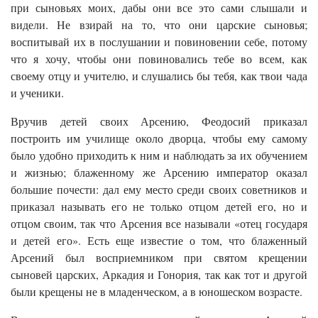
при сыновьях моих, дабы они все это сами слышали и
видели. Не взирай на то, что они царские сыновья;
воспитывай их в послушании и повиновении себе, потому
что я хочу, чтобы они повиновались тебе во всем, как
своему отцу и учителю, и слушались бы тебя, как твои чада
и ученики.
Вручив детей своих Арсению, Феодосий приказал
построить им училище около дворца, чтобы ему самому
было удобно приходить к ним и наблюдать за их обучением
и жизнью; блаженному же Арсению император оказал
большие почести: дал ему место среди своих советников и
приказал называть его не только отцом детей его, но и
отцом своим, так что Арсения все называли «отец государя
и детей его». Есть еще известие о том, что блаженный
Арсений был восприемником при святом крещении
сыновей царских, Аркадия и Гонория, так как тот и другой
были крещены не в младенческом, а в юношеском возрасте.