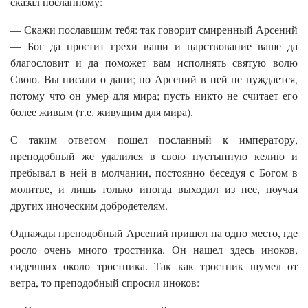
сказал посланному:
— Скажи пославшим тебя: так говорит смиренный Арсений
— Бог да простит грехи ваши и царствование ваше да
благословит и да поможет вам исполнять святую волю
Свою. Вы писали о дани; но Арсений в ней не нуждается,
потому что он умер для мира; пусть никто не считает его
более живым (т.е. живущим для мира).
С таким ответом пошел посланный к императору,
преподобный же удалился в свою пустынную келию и
пребывал в ней в молчании, постоянно беседуя с Богом в
молитве, и лишь только иногда выходил из нее, поучая
других иноческим добродетелям.
Однажды преподобный Арсений пришел на одно место, где
росло очень много тростника. Он нашел здесь иноков,
сидевших около тростника. Так как тростник шумел от
ветра, то преподобный спросил иноков: