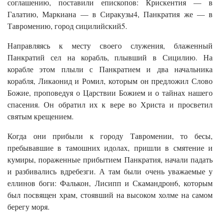
соглашению, поставили епископов: Крискентия — в
Галатию, Маркиана — в Сиракузы4, Панкратия же — в
Тавромению, город сицилийский5.
Направляясь к месту своего служения, блаженный
Панкратий сел на корабль, плывший в Сицилию. На
корабле этом плыли с Панкратием и два начальника
корабля, Ликаонид и Ромил, которым он предложил Слово
Божие, проповедуя о Царствии Божием и о тайнах нашего
спасения. Он обратил их к вере во Христа и просветил
святым крещением.
Когда они прибыли к городу Тавромении, то бесы,
пребывавшие в тамошних идолах, пришли в смятение и
кумиры, пораженные прибытием Панкратия, начали падать
и разбивались вдребезги. А там были очень уважаемые у
еллинов боги: Фалькон, Лисипп и Скамандрон6, которым
был посвящен храм, стоявший на высоком холме на самом
берегу моря.