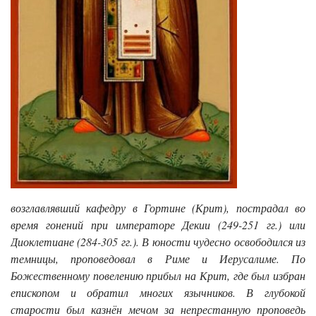
возглавлявший кафедру в Гортине (Крит), пострадал во
время гонений при императоре Декии (249-251 гг.) или
Диоклетиане (284-305 гг.). В юности чудесно освободился из
темницы, проповедовал в Риме и Иерусалиме. По
Божественному повелению прибыл на Крит, где был избран
епископом и обратил многих язычников. В глубокой
старости был казнён мечом за непрестанную проповедь