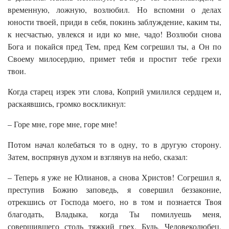
временную, ложную, возлюбил. Но вспомни о делах
юности твоей, приди в себя, покинь заблуждение, каким ты,
к несчастью, увлекся и иди ко мне, чадо! Возлюби снова
Бога и покайся пред Тем, пред Кем согрешил ты, а Он по
Своему милосердию, примет тебя и простит тебе грехи
твои.
Когда старец изрек эти слова, Коприй умилился сердцем и,
раскаявшись, громко воскликнул:
– Горе мне, горе мне, горе мне!
Потом начал колебаться то в одну, то в другую сторону.
Затем, воспрянув духом и взглянув на небо, сказал:
– Теперь я уже не Юлианов, а снова Христов! Согрешил я,
преступив Божию заповедь, я совершил беззаконие,
отрекшись от Господа моего, но в том и познается Твоя
благодать, Владыка, когда Ты помилуешь меня,
совершившего столь тяжкий грех. Будь, Человеколюбец,