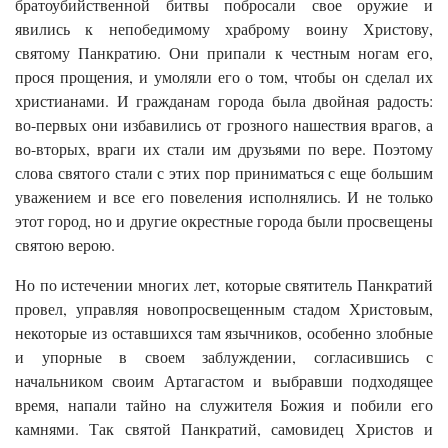
братоубийственной битвы побросали свое оружие и
явились к непобедимому храброму воину Христову,
святому Панкратию. Они припали к честным ногам его,
прося прощения, и умоляли его о том, чтобы он сделал их
христианами. И гражданам города была двойная радость:
во-первых они избавились от грозного нашествия врагов, а
во-вторых, враги их стали им друзьями по вере. Поэтому
слова святого стали с этих пор приниматься с еще большим
уважением и все его повеления исполнялись. И не только
этот город, но и другие окрестные города были просвещены
святою верою.
Но по истечении многих лет, которые святитель Панкратий
провел, управляя новопросвещенным стадом Христовым,
некоторые из оставшихся там язычников, особенно злобные
и упорные в своем заблуждении, согласившись с
начальником своим Артагастом и выбравши подходящее
время, напали тайно на служителя Божия и побили его
камнями. Так святой Панкратий, самовидец Христов и