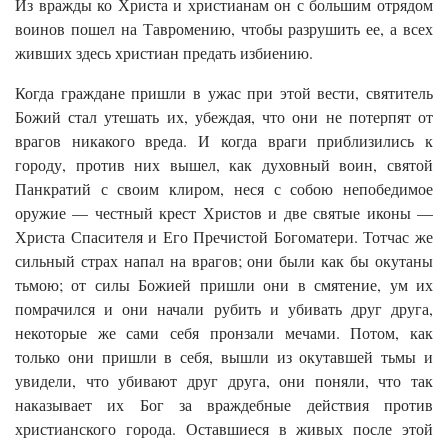
Из вражды ко Христа и христианам он с большим отрядом
воинов пошел на Тавромению, чтобы разрушить ее, а всех
живших здесь христиан предать избиению.
Когда граждане пришли в ужас при этой вести, святитель
Божий стал утешать их, убеждая, что они не потерпят от
врагов никакого вреда. И когда враги приблизились к
городу, против них вышел, как духовный воин, святой
Панкратий с своим клиром, неся с собою непобедимое
оружие — честный крест Христов и две святые иконы —
Христа Спасителя и Его Пречистой Богоматери. Тотчас же
сильный страх напал на врагов; они были как бы окутаны
тьмою; от силы Божией пришли они в смятение, ум их
помрачился и они начали рубить и убивать друг друга,
некоторые же сами себя пронзали мечами. Потом, как
только они пришли в себя, вышли из окутавшей тьмы и
увидели, что убивают друг друга, они поняли, что так
наказывает их Бог за враждебные действия против
христианского города. Оставшиеся в живых после этой