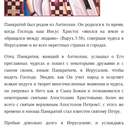
Панкратий был родом из Антиохии. Он родился в то время,
когда Господь наш Иисус Христос «явился на земле и
обращался между людьми» (Варух.3:38), совершая чудеса в
Иерусалиме и во всех окрестных странах и городах.
Отец Панкратия, живший в Антиохии, услышал о Его
преславных чудесах и пошел с некоторыми друзьями и с
сыном своим, юным Панкратием, в Иерусалим, чтобы
видеть Господа. Увидев, как Он учит народ и исцеляет
всякие недуги и творит многочисленные знамения и чудеса,
он уверовал в Него как в Сына Божия и познакомился с
некоторыми святыми Апостолами Христовыми, более же
всего с святым верховным Апостолом Петром1; с этого же
времени и юноша Панкратий стал известен святому Петру.
Пробыв довольно долго в Иерусалиме, и услаждаясь