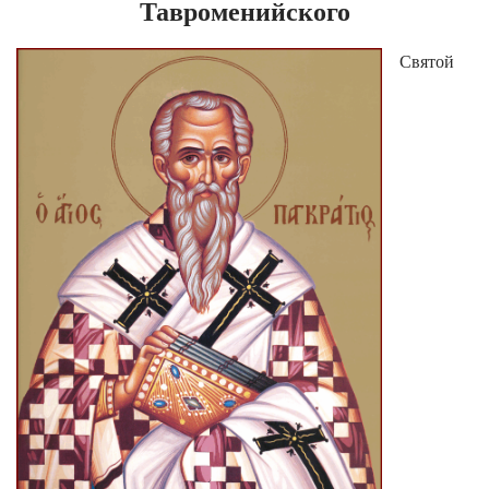
Тавроменийского
Святой