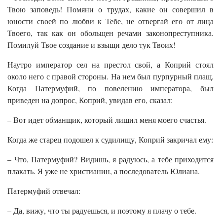
Твою заповедь! Помяни о трудах, какие он совершил в
юности своей по любви к Тебе, не отвергай его от лица
Твоего, так как он обольщен речами законопреступника.
Помилуй Твое создание и взыщи дело тук Твоих!
Наутро император сел на престол свой, а Коприй стоял
около него с правой стороны. На нем был пурпурный плащ.
Когда Патермуфий, по повелению императора, был
приведен на допрос, Коприй, увидав его, сказал:
– Вот идет обманщик, который лишил меня моего счастья.
Когда же старец подошел к судилищу, Коприй закричал ему:
– Что, Патермуфий? Видишь, я радуюсь, а тебе приходится
плакать. Я уже не христианин, а последователь Юлиана.
Патермуфий отвечал:
– Да, вижу, что ты радуешься, и поэтому я плачу о тебе.