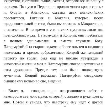
язычество, и ставший сыном сатаны, отправился на войну с
персами. По пути в Персию он пролил много крови святых
и, будучи в Антиохии, схватил двух антиохийских
пресвитеров, Евгения и Макария, которые, после
продолжительной пытки, были им сосланы в Мавританию,
в заточение. В то время в египетских пустынях жили два
преподобных мужа, Патермуфий и Коприй; они пребывали
в полном единомыслии и вместе служили Богу.
Патермуфий был старше годами и более опытен в подвигах
иноческих и крепок добродетелью, Коприй же, младший
первого по годам, был еще не вполне утвержден в
иноческой жизни и мел в Патермуфии своего наставника и
отца духовного. Прежде чем они были подвергнуты
мучениям, Коприй рассказал Патермуфия следующее,
бывшее ему ночью во сне, видение.
– Видел я, – говорил он, – отверзающиеся небеса и
некоторого светлого мужа, который, с жезлом в руке, шел ко
мне. Потом я увидел, что навстречу ему идет с другой