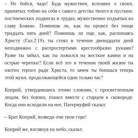
– Не бойся, чадо! Будь мужествен, вспомни о своих,
принятых тобою на себя с самого детства твоего в пустыне,
постнических подвигах и трудах, мужественно подъятых во
славу Божию. Помнишь ли, как ты провел без пищи
тридцать пять дней? Помнишь ли еще, как, распинаясь
Христу (Гал.2:19), ты стоял в течение двенадцати дней
неподвижно с распростертыми крестообразно руками?
Разве ты забыл, как ты ложился на жесткие камни и на
острые черепки? Если всё это в течении твоей жизни ты
охотно терпел ради Христа, то зачем ты боишься теперь
этой муки, продолжающейся один только час?
Коприй, утвердившись этими словами, с просветленным
лицом, без боязни, пошел вместе с старцем к сковороде.
Когда они всходили на нее, Патермуфий сказал:
– Брат Коприй, возведи очи твои горе!
Коприй же, взглянув на небо, сказал: