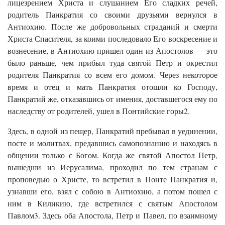
лицезрением Христа и слушанием Его сладких речей,
родитель Панкратия со своими друзьями вернулся в
Антиохию. После же добровольных страданий и смерти
Христа Спасителя, за коими последовало Его воскресение и
вознесение, в Антиохию пришел один из Апостолов — это
было раньше, чем прибыл туда святой Петр и окрестил
родителя Панкратия со всем его домом. Через некоторое
время и отец и мать Панкратия отошли ко Господу,
Панкратий же, отказавшись от имения, доставшегося ему по
наследству от родителей, ушел в Понтийские горы2.
Здесь, в одной из пещер, Панкратий пребывал в уединении,
посте и молитвах, предавшись самопознанию и находясь в
общении только с Богом. Когда же святой Апостол Петр,
вышедши из Иерусалима, проходил по тем странам с
проповедью о Христе, то встретил в Понте Панкратия и,
узнавши его, взял с собою в Антиохию, а потом пошел с
ним в Киликию, где встретился с святым Апостолом
Павлом3. Здесь оба Апостола, Петр и Павел, по взаимному