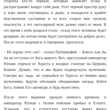
стороны кто-то черный, который зажигает огонь и
распространяет вокруг себя дым. Этот черный простер руку
и взял меня; очутившись в дыму, я находился в крайне
бедственном состоянии и со всех сторон мне грозили
опасности, а тот светозарный муж далеко ушел от меня. В
это время с неба раздался голос: «плод этого человека будет
разорван, но потом снова будет употреблен на доброе дело».
После этого видения я, в смущении, проснулся.
– Не хорош этот сон! – сказал Патермуфий. – Боюсь, как бы
ты не отступил от Бога живого. Вот, преступный император
Юлиан отрекся от Христа и воздвиг гонение на Церковь
Божию. Думаю, что и мы будем подвергнуты мучениям.
Смотри же, чадо, не отрекайся от Христа из боязни пред
мучениями, будучи обольщен обещаниями наград. Бойся
Бога, помни Его заповеди, и будь мужествен.
После этого видения прошло немного времени, и
император Юлиан с болим войском прибыл в Египет.
Услышав, что в египетских пустынях живет много