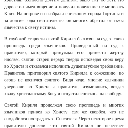
дороге он имел видение и получил повеление не миновать
Крит. На острове его избрали епископом города Гортины и
за долгие годы святительства он многих обратил от тьмы
язычества к свету истины.
В глубокой старости святой Кирилл был взят на суд за свою
проповедь среди язычников. Приведенный на суд к
правителю, который принуждал его принести жертву
идолам, святой старец-иерарх твердо исповедал свою веру
во Христа и отказался исполнить душепагубное требование.
Правитель приговорил святого Кирилла к сожжению, но
огонь не коснулся святого. Видя чудо, многие язычники
уверовали во Христа, а правитель, изумившись, воздал
хвалу христианскому Богу и отпустил епископа на свободу.
Святой Кирилл продолжал свою проповедь и многих
язычников привел ко Христу, сам же скорбел, что не
сподобился пострадать за Спасителя. Через некоторое время
правителю донесли, что святой Кирилл не перестает