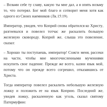
– Возьми себе ту славу, какую ты мне дал, а я опять возьму
то, что потерял. Бог мой благо и сотворит меня хотя как
одного из Своих наемников (Лк.15:19).
Император, увидев, что Коприй снова обратился ко Христу,
разгневался и повелел тотчас же раскалить большую
железную сковороду. Коприй же, слыша это повеление,
сказал:
– Хорошо ты поступаешь, император! Сожги меня, рассеки
на части, чтобы мне многочисленными мучениями
искупить свое падение. Прежде же всего, казни язык мой,
потому что он прежде всего согрешил, отказавшись от
Христа.
Тогда император повелел раскалить небольшую железную
ложку и положить ее на язык Коприю. Последний же,
увидев ложку, раскаленную как уголь, сказал святому
Патермуфию: