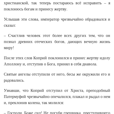
христианской, так теперь постараюсь всё исправить – я
поклонюсь богам и принесу жертву.
Услышав эти слова, император чрезвычайно обрадовался и
сказал:
– Счастлив человек этот более всех других тем, что он
познал древних отеческих богов, дающих вечную жизнь
миру!
После этих слов Коприй поклонился и принес жертву идолу
Аполлону и, отступив о Бога, принял в себя диавола.
Святые ангелы отступили от него, бесы же окружили его и
радовались.
Узнавши, что Коприй отступил от Христа, преподобный
Патермуфий чрезвычайно опечалился, плакал и рыдал о нем
и, преклонив колена, так молился:
– Господи, Боже сил! Не погуби грешника, преступившего