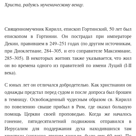
Христа, радуясь мученическому венцу.
Священномученик Кирилл, епископ Гортинский, 50 лет был
епископом в Гортинии. Он пострадал при императоре
Декии, правившем в 249–251 годах (по другим источникам,
при Диоклетиане, 284–305, и его соправителе Максимиане,
285–305). В некоторых житиях также указывается, что жил
он во времена одного из правителей по имени Луций (I-II
века).
С юных лет он отличался добродетелью. Как христианин он
однажды предстал перед судом и после допроса был брошен
в темницу. Освобожденный чудесным образом св. Кирилл
по повелению свыше прибыл в Рим, где оказал большую
помощь Церкви своей проповедью. Когда же началось
гонение, пятидесятилетний подвижник отправился в
Иерусалим для поддержания духа находившихся там
христиан (согласно другим данным, было ему 60 лет). По