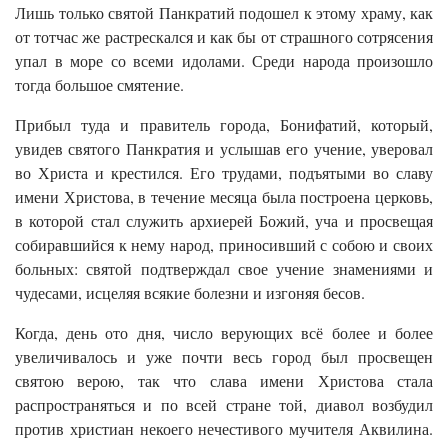
Лишь только святой Панкратий подошел к этому храму, как
от тотчас же растрескался и как бы от страшного сотрясения
упал в море со всеми идолами. Среди народа произошло
тогда большое смятение.
Прибыл туда и правитель города, Бонифатий, который,
увидев святого Панкратия и услышав его учение, уверовал
во Христа и крестился. Его трудами, подъятыми во славу
имени Христова, в течение месяца была построена церковь,
в которой стал служить архиерей Божий, уча и просвещая
собиравшийся к нему народ, приносивший с собою и своих
больных: святой подтверждал свое учение знамениями и
чудесами, исцеляя всякие болезни и изгоняя бесов.
Когда, день ото дня, число верующих всё более и более
увеличивалось и уже почти весь город был просвещен
святою верою, так что слава имени Христова стала
распространяться и по всей стране той, диавол возбудил
против христиан некоего нечестивого мучителя Аквилина.