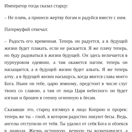
Император тогда сказал старцу:
– Не плачь, а принеси жертву богам и радуйся вместе с ним.
Патермуфий отвечал:
– Радость его временная. Теперь он радуется, а в будущей
жизни будет плакать, если не раскается. Я же плачу теперь,
но буду радоваться в жизни будущей. Он здесь величается в
пурпуровом одеянии, а там окажется нагим; теперь он
насыщается, а в будущей жизни будет алкать. Я же теперь
алчу, а в будущей жизни насыщусь, когда явится слава моего
Бога. Ныне он тебе, царю земному, предстоит в числе слуг
твоих со славою, а там от лица Царя небесного он будет
изгнан и брошен в геенну огненную к бесам.
Сказавши это, старец взглянул в лицо Коприю и прорек:
теперь же ты – гной, в котором радостно ликуют бесы. Ведь,
ангелы отступили от тебя. Ты удалил от себя Бога и облекся
в диавола. Жизнь истинную, вечную ты возненавидел, а