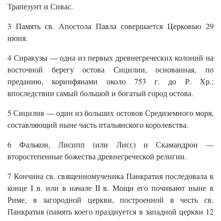
Трапезунт и Сивас.
3 Память св. Апостола Павла совершается Церковью 29
июня.
4 Сиракузы — одна из первых древнегреческих колоний на
восточной берегу остова Сицилии, основанная, по
преданию, коринфянами около 753 г. до Р. Хр.;
впоследствии самый большой и богатый город остова.
5 Сицилия — один из больших остовов Средиземного моря,
составляющий ныне часть итальянского королевства.
6 Фалькон, Лисипп (или Лисс) и Скамандрон —
второстепенные божества древнегреческой религии.
7 Кончина св. священномученика Панкратия последовала в
конце I в. или в начале II в. Мощи его почивают ныне в
Риме, в загородной церкви, построенной в честь св.
Панкратия (память коего празднуется в западной церкви 12