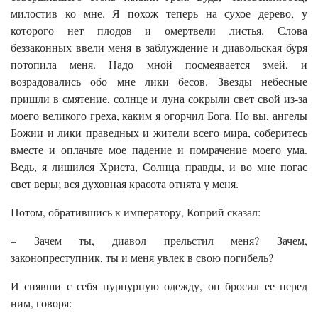
милостив ко мне. Я похож теперь на сухое дерево, у
которого нет плодов и омертвели листья. Слова
беззаконных ввели меня в заблуждение и диавольская буря
потопила меня. Надо мной посмеявается змей, и
возрадовались обо мне лики бесов. Звезды небесные
пришли в смятение, солнце и луна сокрыли свет свой из-за
моего великого греха, каким я огорчил Бога. Но вы, ангелы
Божии и лики праведных и жители всего мира, соберитесь
вместе и оплачьте мое падение и помрачение моего ума.
Ведь, я лишился Христа, Солнца правды, и во мне погас
свет веры; вся духовная красота отнята у меня.
Потом, обратившись к императору, Коприй сказал:
– Зачем ты, диавол прельстил меня? Зачем,
законопреступник, ты и меня увлек в свою погибель?
И снявши с себя пурпурную одежду, он бросил ее перед
ним, говоря: