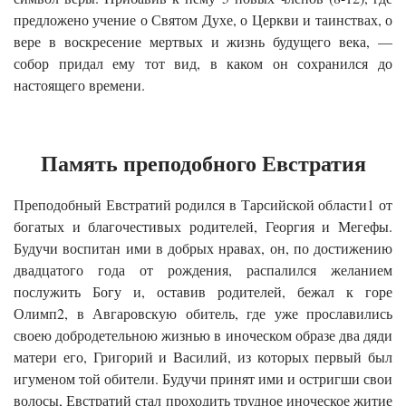
предложено учение о Святом Духе, о Церкви и таинствах, о
вере в воскресение мертвых и жизнь будущего века, —
собор придал ему тот вид, в каком он сохранился до
настоящего времени.
Память преподобного Евстратия
Преподобный Евстратий родился в Тарсийской области1 от
богатых и благочестивых родителей, Георгия и Мегефы.
Будучи воспитан ими в добрых нравах, он, по достижению
двадцатого года от рождения, распалился желанием
послужить Богу и, оставив родителей, бежал к горе
Олимп2, в Авгаровскую обитель, где уже прославились
своею добродетельною жизнью в иноческом образе два дяди
матери его, Григорий и Василий, из которых первый был
игуменом той обители. Будучи принят ими и остригши свои
волосы, Евстратий стал проходить трудное иноческое житие