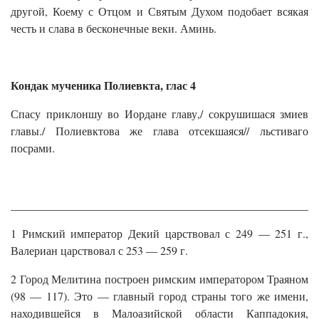
другой, Коему с Отцом и Святым Духом подобает всякая
честь и слава в бесконечные веки. Аминь.
Кондак мученика Полиевкта, глас 4
Спасу приклоншу во Иордане главу,/ сокрушишася змиев
главы./ Полиевктова же глава отсекшаяся// льстиваго
посрами.
______________________________________________________
1 Римский император Декий царствовал с 249 — 251 г.,
Валериан царствовал с 253 — 259 г.
2 Город Мелитина построен римским императором Траяном
(98 — 117). Это — главный город страны того же имени,
находившейся в Малоазийской области Каппадокия,