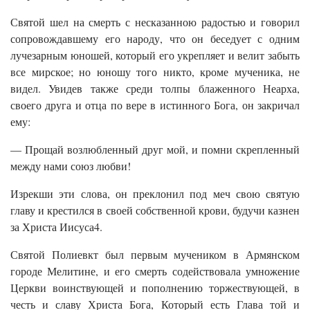
Святой шел на смерть с несказанною радостью и говорил
сопровождавшему его народу, что он беседует с одним
лучезарным юношей, который его укрепляет и велит забыть
все мирское; но юношу того никто, кроме мученика, не
видел. Увидев также среди толпы блаженного Неарха,
своего друга и отца по вере в истинного Бога, он закричал
ему:
— Прощай возлюбленный друг мой, и помни скрепленный
между нами союз любви!
Изрекши эти слова, он преклонил под меч свою святую
главу и крестился в своей собственной крови, будучи казнен
за Христа Иисуса4.
Святой Полиевкт был первым мучеником в Армянском
городе Мелитине, и его смерть содействовала умножение
Церкви воинствующей и пополнению торжествующей, в
честь и славу Христа Бога, Который есть Глава той и