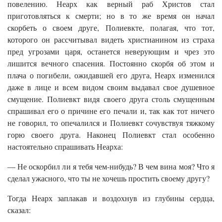
повелению. Неарх как верный раб Христов стал
приготовляться к смерти; но в то же время он начал
скорбеть о своем друге, Полиевкте, полагая, что тот,
которого он рассчитывал видеть христианином из страха
пред угрозами царя, останется неверующим и чрез это
лишится вечного спасения. Постоянно скорбя об этом и
плача о погибели, ожидавшей его друга, Неарх изменился
даже в лице и всем видом своим выдавал свое душевное
смущение. Полиевкт видя своего друга столь смущенным
спрашивал его о причине его печали и, так как тот ничего
не говорил, то опечалился и Полиевкт сочувствуя тяжкому
горю своего друга. Наконец Полиевкт стал особенно
настоятельно спрашивать Неарха:
— Не оскорбил ли я тебя чем-нибудь? В чем вина моя? Что я
сделал ужасного, что ты не хочешь простить своему другу?
Тогда Неарх заплакав и воздохнув из глубины сердца,
сказал: