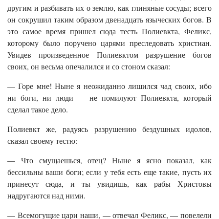
другим и разбивать их о землю, как глиняные сосуды; всего
он сокрушил таким образом двенадцать языческих богов. В
это самое время пришел сюда тесть Полиевкта, Феликс,
которому было поручено царями преследовать христиан.
Увидев произведенное Полиевктом разрушение богов
своих, он весьма опечалился и со стоном сказал:
— Горе мне! Ныне я неожиданно лишился чад своих, ибо
ни боги, ни люди — не помилуют Полиевкта, который
сделал такое дело.
Полиевкт же, радуясь разрушению бездушных идолов,
сказал своему тестю:
— Что смущаешься, отец? Ныне я ясно показал, как
бессильны ваши боги; если у тебя есть еще такие, пусть их
принесут сюда, и ты увидишь, как рабы Христовы
надругаются над ними.
— Всемогущие цари наши, — отвечал Феликс, — повелели