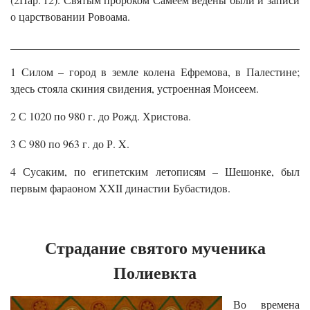
о царствовании Ровоама.
______________________________________________________
1 Силом – город в земле колена Ефремова, в Палестине;
здесь стояла скиния свидения, устроенная Моисеем.
2 С 1020 по 980 г. до Рожд. Христова.
3 С 980 по 963 г. до Р. X.
4 Сусаким, по египетским летописям – Шешонке, был
первым фараоном XXII династии Бубастидов.
Страдание святого мученика
Полиевкта
Во времена