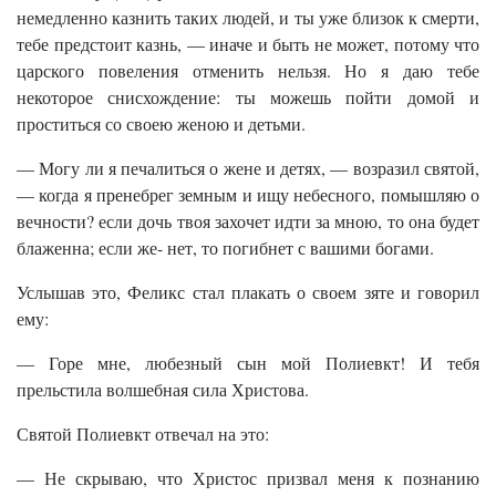
немедленно казнить таких людей, и ты уже близок к смерти,
тебе предстоит казнь, — иначе и быть не может, потому что
царского повеления отменить нельзя. Но я даю тебе
некоторое снисхождение: ты можешь пойти домой и
проститься со своею женою и детьми.
— Могу ли я печалиться о жене и детях, — возразил святой,
— когда я пренебрег земным и ищу небесного, помышляю о
вечности? если дочь твоя захочет идти за мною, то она будет
блаженна; если же- нет, то погибнет с вашими богами.
Услышав это, Феликс стал плакать о своем зяте и говорил
ему:
— Горе мне, любезный сын мой Полиевкт! И тебя
прельстила волшебная сила Христова.
Святой Полиевкт отвечал на это:
— Не скрываю, что Христос призвал меня к познанию