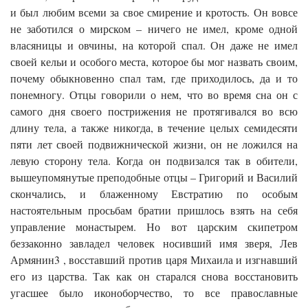
и был любим всеми за свое смирение и кротость. Он вовсе
не заботился о мирском – ничего не имел, кроме одной
власяницы и овчины, на которой спал. Он даже не имел
своей кельи и особого места, которое бы мог назвать своим,
почему обыкновенно спал там, где приходилось, да и то
понемногу. Отцы говорили о нем, что во время сна он с
самого дня своего пострижения не протягивался во всю
длину тела, а также никогда, в течение целых семидесяти
пяти лет своей подвижнической жизни, он не ложился на
левую сторону тела. Когда он подвизался так в обители,
вышеупомянутые преподобные отцы – Григорий и Василий
скончались, и блаженному Евстратию по особым
настоятельным просьбам братии пришлось взять на себя
управление монастырем. Но вот царским скипетром
беззаконно завладел человек носивший имя зверя, Лев
Армянин3 , восставший против царя Михаила и изгнавший
его из царства. Так как он старался снова восстановить
угасшее было иконоборчество, то все православные