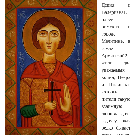
Декия и
Валериана1,
царей
римских в
городе
Мелитине, в
земле
Армянской2,
жили два
уважаемых
воина, Неарх
и Полиевкт,
которые
питали такую
взаимную
любовь друг
к другу, какая
редко бывает
даже между