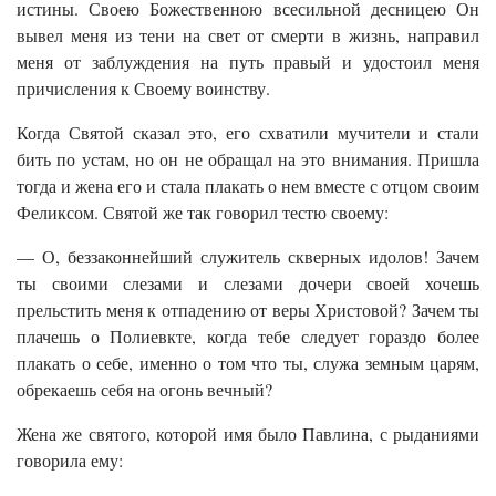
истины. Своею Божественною всесильной десницею Он
вывел меня из тени на свет от смерти в жизнь, направил
меня от заблуждения на путь правый и удостоил меня
причисления к Своему воинству.
Когда Святой сказал это, его схватили мучители и стали
бить по устам, но он не обращал на это внимания. Пришла
тогда и жена его и стала плакать о нем вместе с отцом своим
Феликсом. Святой же так говорил тестю своему:
— О, беззаконнейший служитель скверных идолов! Зачем
ты своими слезами и слезами дочери своей хочешь
прельстить меня к отпадению от веры Христовой? Зачем ты
плачешь о Полиевкте, когда тебе следует гораздо более
плакать о себе, именно о том что ты, служа земным царям,
обрекаешь себя на огонь вечный?
Жена же святого, которой имя было Павлина, с рыданиями
говорила ему: