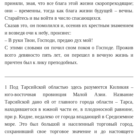
приняли, зная, что все блага этой жизни скоропреходящие;
они – временны, тогда как блага жизни будущей – вечны.
Старайтесь и вы войти в число спасающихся.
Сказав это, он помолился и, осенив их крестным знамением
и возведя очи к небу, произнес:
– В руки Твои, Господи, предаю дух мой!
С этими словами он почил сном покоя о Господе. Прожив
всего девяносто пять лет, он перешел в вечную жизнь и
причтен был к лику преподобных.
______________________________________________________
1 Под Тарсийской областью здесь разумеется Киликия –
юго-восточная провинция Малой Азии. Название
Тарсийской дано ей от главного города области – Тарса,
находившегося в южной части ее, в плодоносной равнине,
при р. Кидне, недалеко от города впадающей в Средиземное
море. Это был большой и населенный торговый город,
сохранивший свое торговое значение и до настоящего