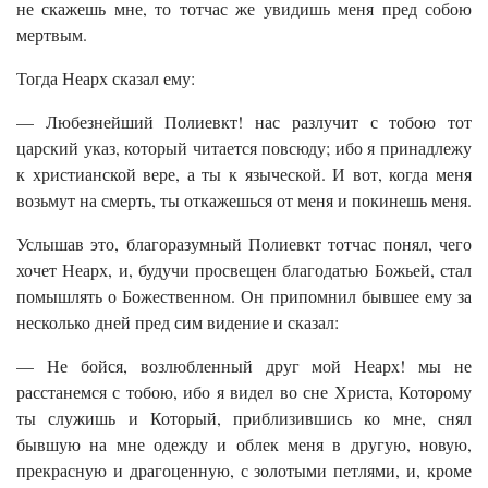
не скажешь мне, то тотчас же увидишь меня пред собою
мертвым.
Тогда Неарх сказал ему:
— Любезнейший Полиевкт! нас разлучит с тобою тот
царский указ, который читается повсюду; ибо я принадлежу
к христианской вере, а ты к языческой. И вот, когда меня
возьмут на смерть, ты откажешься от меня и покинешь меня.
Услышав это, благоразумный Полиевкт тотчас понял, чего
хочет Неарх, и, будучи просвещен благодатью Божьей, стал
помышлять о Божественном. Он припомнил бывшее ему за
несколько дней пред сим видение и сказал:
— Не бойся, возлюбленный друг мой Неарх! мы не
расстанемся с тобою, ибо я видел во сне Христа, Которому
ты служишь и Который, приблизившись ко мне, снял
бывшую на мне одежду и облек меня в другую, новую,
прекрасную и драгоценную, с золотыми петлями, и, кроме