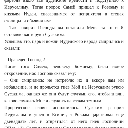
Иерусалиму. Тогда пророк Самей пришел к Ровоаму и
князьям Иудеи, спасавшимся от неприятеля в стенах
столицы, и объявил им:
– Так говорит Господь: вы оставили Меня, за то и Я
оставляю вас в руки Сусакима.
Услышав это, царь и вожди Иудейского народа смирились и
сказали:
– Праведен Господь!
После того Самею, человеку Божиему, было новое
откровение, ибо Господь сказал ему:
– Они смирились; не истреблю их и вскоре дам им
избавление, и не прольется гнев Мой на Иерусалим рукою
Сусакима; однако же они будут слугами его, чтобы знали,
каково служить Мне и служить царствам земным.
Пророческое слово исполнилось. Сусаким разорил
Иерусалим и ушел в Египет, а Ровоам царствовал еще
двенадцать лет, и отвратился от него гнев Господний
(2Пар. 12). Святым пророком Самеем ведены были и записи