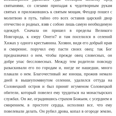
святынями, со слезами припадая к чудотворным рукам
святых и приложившись к святым мощам, Феодор пошел с
молитвою в путь, тайно ото всех оставив царский двор
отечество и родных, взяв с собою лишь самую необходимую
одежду6. Сначала он пришел в пределы Великого
Новгорода, к озеру Онеги7 и там поселился в селений
Хижах у одного крестьянина. Хозяин, видя его добрый нрав
и смирение, поручил ему пасти своих овец: так Бог
предназначил о нем, чтобы прежде овец словесных, он
добре упас бессловесных. Между тем родители повсюду
разыскивали его по городам и, нигде не нашедши, много
плакали о нем. Благочестивый же юноша, прожив немало
дней в вышеупомянутом селении, удалился оттуда на
Соловецкий остров и был принят игуменом Соловецкой
обители, который повелел ему трудиться на монастырских
службах. Он же, оградившись страхом Божьим, с усердием и
смирением, в простоте сердца, исполнял все, что ему
повелевали делать. Он рубил дрова, копал в огороде землю,