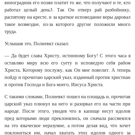
виноградник его позже платит то же, что получают и те, кто
работал целый день3. Так Он отверз рай разбойнику,
распятому на кресте, и за краткое исповедание веры даровал
такое возмездие, из-за которого другие положили много
труда.
Услышав это, Полиевкт сказал:
— Да будет слава Христу, истинному Богу! С этого часа я
оставляю миру всю его суету и исповедую себя рабом
Христа, Которому послужу, как Он мне повелит. А теперь
пойду и прочитаю царский указ, изданный против христиан
и против Господа и Бога моего, Иисуса Христа.
С такими словами, Полиевкт пошел на площадь и, прочитав
царский указ плюнул на него и разорвал его на части при
народе. После этого, увидев что в капище несут идолов
пред которыми люди преклонялись, он сначала рассмеялся
на это языческое неразумие, а потом делая вид, что хочет
поклониться им, начал хватать этих идолов одного за