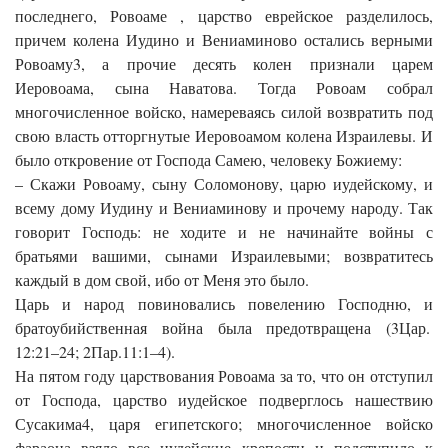
последнего, Ровоаме , царство еврейское разделилось,
причем колена Иудино и Вениаминово остались верными
Ровоаму3, а прочие десять колен признали царем
Иеровоама, сына Наватова. Тогда Ровоам собрал
многочисленное войско, намереваясь силой возвратить под
свою власть отторгнутые Иеровоамом колена Израилевы. И
было откровение от Господа Самею, человеку Божиему:
– Скажи Ровоаму, сыну Соломонову, царю иудейскому, и
всему дому Иудину и Вениаминову и прочему народу. Так
говорит Господь: не ходите и не начинайте войны с
братьями вашими, сынами Израилевыми; возвратитесь
каждый в дом свой, ибо от Меня это было.
Царь и народ повиновались повелению Господню, и
братоубийственная война была предотвращена (3Цар.
12:21–24; 2Пар.11:1–4).
На пятом году царствования Ровоама за то, что он отступил
от Господа, царство иудейское подверглось нашествию
Сусакима4, царя египетского; многочисленное войско
фараона взяло все иудейские крепости и подступило к