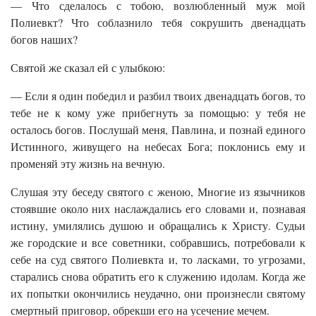
— Что сделалось с тобою, возлюбленный муж мой
Полиевкт? Что соблазнило тебя сокрушить двенадцать
богов наших?
Святой же сказал ей с улыбкою:
— Если я один победил и разбил твоих двенадцать богов, то
тебе не к кому уже прибегнуть за помощью: у тебя не
осталось богов. Послушай меня, Павлина, и познай единого
Истинного, живущего на небесах Бога; поклонись ему и
променяй эту жизнь на вечную.
Слушая эту беседу святого с женою, Многие из язычников
стоявшие около них наслаждались его словами и, познавая
истину, умилялись душою и обращались к Христу. Судьи
же городские и все советники, собравшись, потребовали к
себе на суд святого Полиевкта и, то ласками, то угрозами,
старались снова обратить его к служению идолам. Когда же
их попытки окончились неудачно, они произнесли святому
смертный приговор, обрекши его на усечение мечем.