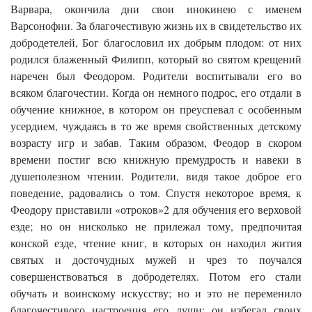
Варвара, окончила дни свои инокинею с именем
Варсонофии. За благочестивую жизнь их в свидетельство их
добродетелей, Бог благословил их добрым плодом: от них
родился блаженный Филипп, который во святом крещений
наречен был Феодором. Родители воспитывали его во
всяком благочестии. Когда он немного подрос, его отдали в
обучение книжное, в котором он преуспевал с особенным
усердием, чуждаясь в то же время свойственных детскому
возрасту игр и забав. Таким образом, Феодор в скором
времени постиг всю книжную премудрость и навеки в
душеполезном чтении. Родители, видя такое доброе его
поведение, радовались о том. Спустя некоторое время, к
Феодору приставили «отроков»2 для обучения его верховой
езде; но он нисколько не прилежал тому, предпочитая
конской езде, чтение книг, в которых он находил жития
святых и досточудных мужей и чрез то поучался
совершенствоваться в добродетелях. Потом его стали
обучать и воинскому искусству; но и это не переменило
благочестивого настроения его души; он избегал своих