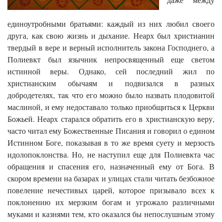
единоутробными братьями: каждый из них любил своего
друга, как свою жизнь и дыхание. Неарх был христианин
твердый в вере и верный исполнитель закона Господнего, а
Полиевкт был язычник непросвященный еще светом
истинной веры. Однако, сей последний жил по
христианским обычаям и подвизался в разных
добродетелях, так что его можно было назвать плодовитой
маслиной, и ему недоставало только приобщиться к Церкви
Божьей. Неарх старался обратить его в христианскую веру,
часто читал ему Божественные Писания и говорил о едином
Истинном Боге, показывая в то же время суету и мерзость
идолопоклонства. Но, не наступил еще для Полиевкта час
обращения и спасения его, назначенный ему от Бога. В
скором времени на базарах и улицах стали читать безбожное
повеление нечестивых царей, которое призывало всех к
поклонению их мерзким богам и угрожало различными
муками и казнями тем, кто оказался бы непослушным этому