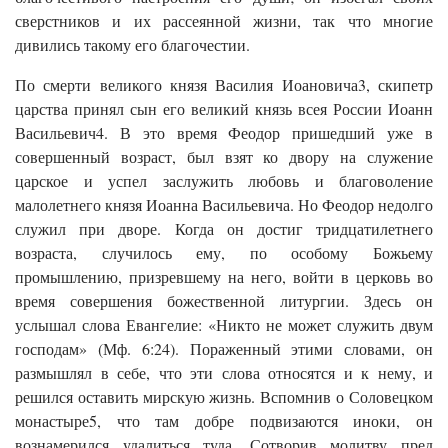
сверстников и их рассеянной жизни, так что многие
дивились такому его благочестии.
По смерти великого князя Василия Иоановича3, скипетр
царства принял сын его великий князь всея России Иоанн
Васильевич4. В это время Феодор пришедший уже в
совершенный возраст, был взят ко двору на служение
царское и успел заслужить любовь и благоволение
малолетнего князя Иоанна Васильевича. Но Феодор недолго
служил при дворе. Когда он достиг тридцатилетнего
возраста, случилось ему, по особому Божьему
промышлению, призревшему на него, войти в церковь во
время совершения божественной литургии. Здесь он
услышал слова Евангелие: «Никто не может служить двум
господам» (Мф. 6:24). Пораженный этими словами, он
размышлял в себе, что эти слова относятся и к нему, и
решился оставить мирскую жизнь. Вспомнив о Соловецком
монастыре5, что там добре подвизаются иноки, он
вознамерился удалиться туда. Сотворив молитву пред