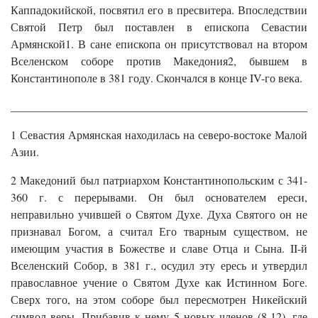
Каппадокийской, посвятил его в пресвитера. Впоследствии
Святой Петр был поставлен в епископа Севастии
Армянской1. В сане епископа он присутствовал на втором
Вселенском соборе против Македония2, бывшем в
Константинополе в 381 году. Скончался в конце IV-го века.
______________________________________________________
1 Севастия Армянская находилась на северо-востоке Малой
Азии.
2 Македоний был патриархом Константинопольским с 341-
360 г. с перерывами. Он был основателем ереси,
неправильно учившей о Святом Духе. Духа Святого он не
признавал Богом, а считал Его тварным существом, не
имеющим участия в Божестве и славе Отца и Сына. II-й
Вселенский Собор, в 381 г., осудил эту ересь и утвердил
православное учение о Святом Духе как Истинном Боге.
Сверх того, на этом соборе был пересмотрен Никейский
символ веры. Прибавив к нему 5 новых членов (8-12), где