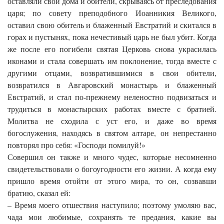
оставляли свои дома и обители, скрываясь от преследования
царя; по совету преподобного Иоанникия Великого,
оставил свою обитель и блаженный Евстратий и скитался в
горах и пустынях, пока нечестивый царь не был убит. Когда
же после его погибели святая Церковь снова украсилась
иконами и стала совершать им поклонение, тогда вместе с
другими отцами, возвратившимися в свои обители,
возвратился в Авгаровский монастырь и блаженный
Евстратий, и стал по-прежнему неленостно подвизаться и
трудиться в монастырских работах вместе с братией.
Молитва не сходила с уст его, и даже во время
богослужения, находясь в святом алтаре, он непрестанно
повторял про себя: «Господи помилуй!»
Совершил он также и много чудес, которые несомненно
свидетельствовали о богоугодности его жизни. А когда ему
пришло время отойти от этого мира, то он, созвавши
братию, сказал ей:
– Время моего отшествия наступило; поэтому умоляю вас,
чада мои любимые, сохранять те предания, какие вы