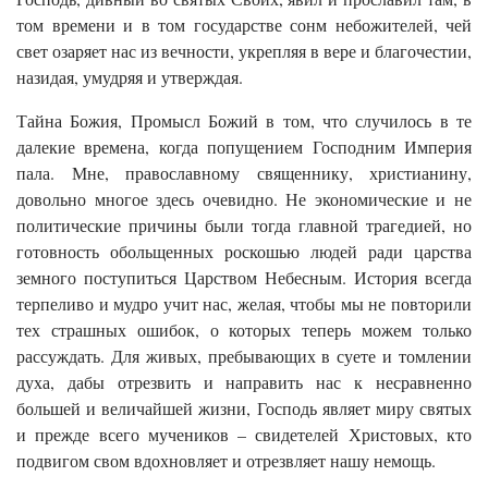
том времени и в том государстве сонм небожителей, чей
свет озаряет нас из вечности, укрепляя в вере и благочестии,
назидая, умудряя и утверждая.
Тайна Божия, Промысл Божий в том, что случилось в те
далекие времена, когда попущением Господним Империя
пала. Мне, православному священнику, христианину,
довольно многое здесь очевидно. Не экономические и не
политические причины были тогда главной трагедией, но
готовность обольщенных роскошью людей ради царства
земного поступиться Царством Небесным. История всегда
терпеливо и мудро учит нас, желая, чтобы мы не повторили
тех страшных ошибок, о которых теперь можем только
рассуждать. Для живых, пребывающих в суете и томлении
духа, дабы отрезвить и направить нас к несравненно
большей и величайшей жизни, Господь являет миру святых
и прежде всего мучеников – свидетелей Христовых, кто
подвигом свом вдохновляет и отрезвляет нашу немощь.