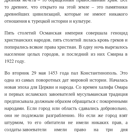
то древнее, что открыто на этой земле – это памятники
древнейших цивилизаций, которые не имеют никакого
отношения к турецкой истории и культуре.
Пять столетий Османская империя совершала геноцид
христианских народов, пять столетий лилась кровь греков и
попирались всякие права христиан. В одну ночь вырезалось
население целых городов, и последний из них Смирна в
1922 году.
Во вторник 29 мая 1453 года пал Константинополь. Это
одна из самых поворотных дат мировой истории. Началась
новая эпоха для Церкви и народа. Со времен халифа Омара
и первых исламских завоевателей мусульманская традиция
предписывала должным образом обращаться с покоренными
народами. Если город или область сдавались добровольно,
они не подлежали разграблению. Но если же город взят
штурмом, то его обитатели не имели никаких прав, а
солдаты-завоеватели имели право на три дня