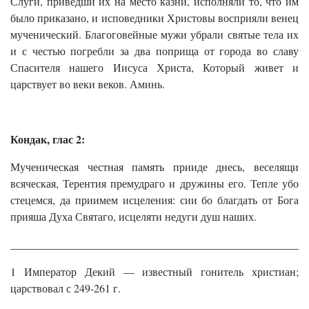
Слуги, приведши их на место казни, исполняли то, что им
было приказано, и исповедники Христовы восприяли венец
мученический. Благоговейные мужи убрали святые тела их
и с честью погребли за два поприща от города во славу
Спасителя нашего Иисуса Христа, Который живет и
царствует во веки веков. Аминь.
Кондак, глас 2:
Мученическая честная память прииде днесь, веселящи
всяческая, Терентия премудраго и дружины его. Тепле убо
стецемся, да приимем исцеления: сии бо благдать от Бога
прияша Духа Святаго, исцеляти недуги душ наших.
______________________________________________________
1 Император Декий — известный гонитель христиан;
царствовал с 249-261 г.