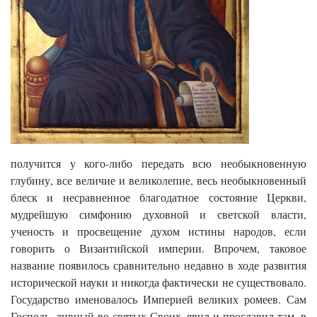
получится у кого-либо передать всю необыкновенную
глубину, все величие и великолепие, весь необыкновенный
блеск и несравненное благодатное состояние Церкви,
мудрейшую симфонию духовной и светской власти,
ученость и просвещение духом истины народов, если
говорить о Византийской империи. Впрочем, таковое
название появилось сравнительно недавно в ходе развития
исторической науки и никогда фактически не существовало.
Государство именовалось Империей великих ромеев. Сам
Господь, дивный во святых Своих, явил и прославил там, в