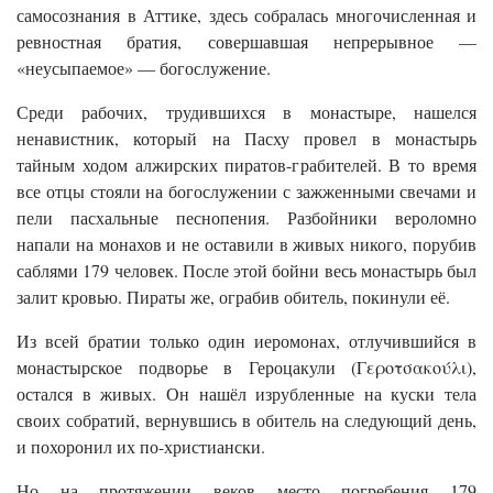
самосознания в Аттике, здесь собралась многочисленная и
ревностная братия, совершавшая непрерывное —
«неусыпаемое» — богослужение.
Среди рабочих, трудившихся в монастыре, нашелся
ненавистник, который на Пасху провел в монастырь
тайным ходом алжирских пиратов-грабителей. В то время
все отцы стояли на богослужении с зажженными свечами и
пели пасхальные песнопения. Разбойники вероломно
напали на монахов и не оставили в живых никого, порубив
саблями 179 человек. После этой бойни весь монастырь был
залит кровью. Пираты же, ограбив обитель, покинули её.
Из всей братии только один иеромонах, отлучившийся в
монастырское подворье в Героцакули (Γεροτσακούλι),
остался в живых. Он нашёл изрубленные на куски тела
своих собратий, вернувшись в обитель на следующий день,
и похоронил их по-христиански.
Но на протяжении веков место погребения 179