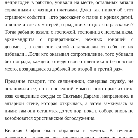
непригоден в рабство, убивали на месте, остальных вязали
сорванными с женщин платками. Дука так пишет об этот
страшном событии: «кто расскажет о плаче и криках детей,
о вопле и слезах матерей, о рыданиях отцов кто расскажет?
Тогда рабыню вязали с госпожой, господина с невольником,
архимандрита с привратником, нежных юношей с
девами…, а если они силой отталкивали от себя, то их
избивали…Если кто оказывал сопротивление, того убивали
без пощады; каждый, отведя своего пленника в безопасное
место, возвращался за добычей во второй и третий раз».
Предание говорит, что священники, совершая службу, не
остановили ее, но в последний момент некоторые из них,
взяв священные сосуды со Святыми Дарами, направились к
алтарной стене, которая открылась, а затем замкнулась за
ними; там они останутся до тех пор, пока в соборе вновь не
возобновятся христианские богослужения.
Великая София была обращена в мечеть. В течение
нескольких месяцев все представители знатных кругов