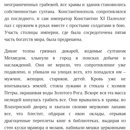
неограниченных грабежей, все храмы и здания становились
собственностью султана. Константинополь сопротивлялся
до последнего, и сам император Константин XI Палеолог
пал с оружием в руках вместе с простыми солдатами в бою.
Участь столицы империи, где была сосредоточена пятая
часть богатств мира, была предрешена.
Дикие толпы грязных дикарей, водимые султаном
Мехмедом, хлынули в город в поисках добычи и
наслаждений. Они не верили, что сопротивление уже
подавлено, и убивали на улицах всех, кто попадался им –
мужчин, женщин, стариков, детей. Кровь уже не
впитывалась землей, стояла лужами и стекала с холмов
Петры, окрашивая воды Золотого Рога. Вскоре вся эта масса
нелюдей кинулась грабить все. Они врывались в храмы, во
Влахернский дворец и хватали своими мерзкими лапами
все, что блестит, обдирая с икон оклады, отрывая
драгоценные переплеты книг в библиотеках, выдирая из
стен куски мрамора и мозаик, набивали мешки церковными