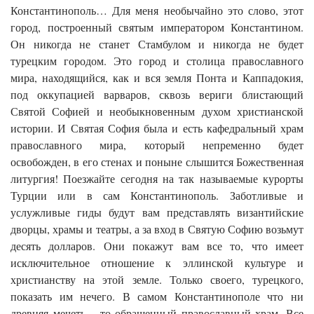
Константинополь… Для меня необычайно это слово, этот
город, построенный святым императором Константином.
Он никогда не станет Стамбулом и никогда не будет
турецким городом. Это город и столица православного
мира, находящийся, как и вся земля Понта и Каппадокия,
под оккупацией варваров, сквозь вериги блистающий
Святой Софией и необыкновенным духом христианской
истории. И Святая София была и есть кафедральный храм
православного мира, который непременно будет
освобожден, в его стенах и поныне слышится Божественная
литургия! Поезжайте сегодня на так называемые курорты
Турции или в сам Константинополь. Заботливые и
услужливые гиды будут вам представлять византийские
дворцы, храмы и театры, а за вход в Святую Софию возьмут
десять долларов. Они покажут вам все то, что имеет
исключительное отношение к эллинской культуре и
христианству на этой земле. Только своего, турецкого,
показать им нечего. В самом Константинополе что ни
древняя мечеть – то обращенный православный храм. Все