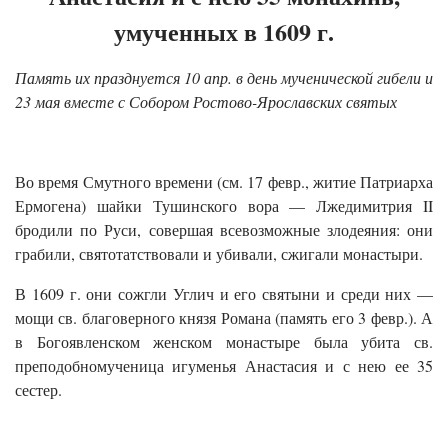
умученных в 1609 г.
Память их празднуется 10 апр. в день мученической гибели и
23 мая вместе с Собором Ростово-Ярославских святых
Во время Смутного времени (см. 17 февр., житие Патриарха
Ермогена) шайки Тушинского вора — Лжедимитрия II
бродили по Руси, совершая всевозможные злодеяния: они
грабили, святотатствовали и убивали, сжигали монастыри.
В 1609 г. они сожгли Углич и его святыни и среди них —
мощи св. благоверного князя Романа (память его 3 февр.). А
в Богоявленском женском монастыре была убита св.
преподобномученица игуменья Анастасия и с нею ее 35
сестер.