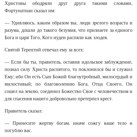
Христовы ободряли друг друга такими словами,
Фортунатиан сказал им:
— Удивляюсь, каким образом вы, люди зрелого возраста и
разума, дошли до такого безумия, что признаете за единого
Бога и царя Того, Кого иудеи распяли как злодея.
Святой Терентий отвечал ему за всех:
— Если бы ты, правитель, оставив идольское заблуждение,
познал силу Христа распятого, то поклонился бы и служил
Ему; ибо Он есть Сын Божий благоутробный, милосердый и
милостивый; по благоволению Бога, Отца Своего, Он
сошел на землю, соединил Божество Свое с человечеством и
для спасения нашего добровольно претерпел крест.
Правитель сказал:
— Принесите жертву богам, иначе сожгу ваше тело и
погублю вас.