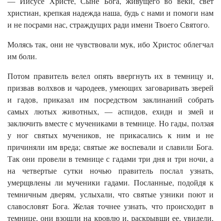
— Иисусе Христе, Сыне Бога, живущего во веки, свет
христиан, крепкая надежда наша, будь с нами и помоги нам
и не посрами нас, страждущих ради имени Твоего Святого.
Молясь так, они не чувствовали мук, ибо Христос облегчал
им боли.
Потом правитель велел опять ввергнуть их в темницу и,
призвав волхвов и чародеев, умеющих заговаривать зверей
и гадов, приказал им посредством заклинаний собрать
самых лютых животных, — аспидов, ехидн и змей и
заключить вместе с мучениками в темнице. Но гады, ползая
у ног святых мучеников, не прикасались к ним и не
причиняли им вреда; святые же воспевали и славили Бога.
Так они провели в темнице с гадами три дня и три ночи, а
на четвертые сутки ночью правитель послал узнать,
умерщвлены ли мученики гадами. Посланные, подойдя к
темничным дверям, услыхали, что святые узники поют и
славословят Бога. Желая точнее узнать, что происходит в
темнице, они взошли на кровлю и, раскрывши ее, увидели,