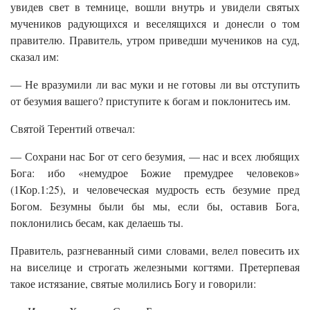
увидев свет в темнице, вошли внутрь и увидели святых
мучеников радующихся и веселящихся и донесли о том
правителю. Правитель, утром приведши мучеников на суд,
сказал им:
— Не вразумили ли вас муки и не готовы ли вы отступить
от безумия вашего? приступите к богам и поклонитесь им.
Святой Терентий отвечал:
— Сохрани нас Бог от сего безумия, — нас и всех любящих
Бога: ибо «немудрое Божие премудрее человеков»
(1Кор.1:25), и человеческая мудрость есть безумие пред
Богом. Безумны были бы мы, если бы, оставив Бога,
поклонились бесам, как делаешь ты.
Правитель, разгневанный сими словами, велел повесить их
на виселице и строгать железными когтями. Претерпевая
такое истязание, святые молились Богу и говорили: