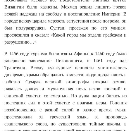
Византии были казнены. Мехмед решил лишить греков
всякой надежды на свободу и восстановление Империи. В
городе всюду царила мерзость запустения после погрома, он
был полуразрушен. Султан, проезжая по его улицам,
прослезился и сказал: «Какой город мы отдали грабежам и
разрушению…»
В 1456 году турками были взяты Афины, к 1460 году было
завершено завоевание Пелопоннеса, в 1461 году пал
Трапезунд. Всюду культурные ценности уничтожались
дикарями, храмы обращались в мечети, люди продавались в
рабство. Сумрак великой катастрофы покрыл землю,
началась долгая и мучительная ночь веков гонений и
свирепой схватки со смертью. Но душа нации билась из
последних сил в этой схватке с врагами веры. Гонения
возобновлялись с разной силой в разное время, турки
преследовали за греческий язык, за проповедь
евангельского слова, но существовали тайные школы, в
которых священники учили детей языку и культуре, вере и