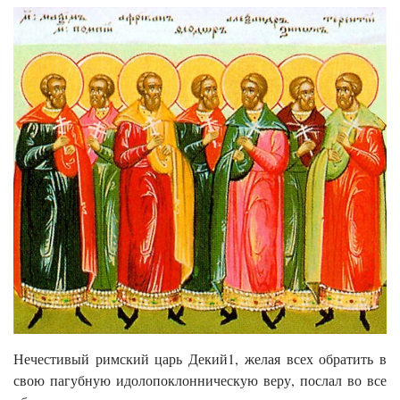
Нечестивый римский царь Декий1, желая всех обратить в
свою пагубную идолопоклонническую веру, послал во все