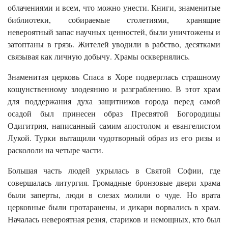
облачениями и всем, что можно унести. Книги, знаменитые
библиотеки, собираемые столетиями, хранящие
невероятный запас научных ценностей, были уничтожены и
затоптаны в грязь. Жителей уводили в рабство, десятками
связывая как личную добычу. Храмы осквернялись.
Знаменитая церковь Спаса в Хоре подверглась страшному
кощунственному злодеянию и разграблению. В этот храм
для поддержания духа защитников города перед самой
осадой был принесен образ Пресвятой Богородицы
Одигитрия, написанный самим апостолом и евангелистом
Лукой. Турки вытащили чудотворный образ из его ризы и
раскололи на четыре части.
Большая часть людей укрылась в Святой Софии, где
совершалась литургия. Громадные бронзовые двери храма
были заперты, люди в слезах молили о чуде. Но врата
церковные были протаранены, и дикари ворвались в храм.
Началась невероятная резня, стариков и немощных, кто был