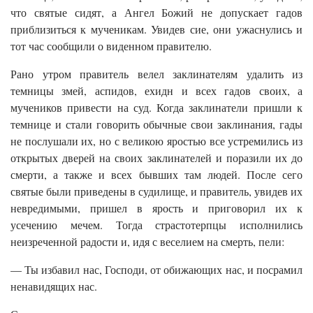
что святые сидят, а Ангел Божий не допускает гадов
приблизиться к мученикам. Увидев сие, они ужаснулись и
тот час сообщили о виденном правителю.
Рано утром правитель велел заклинателям удалить из
темницы змей, аспидов, ехидн и всех гадов своих, а
мучеников привести на суд. Когда заклинатели пришли к
темнице и стали говорить обычные свои заклинания, гады
не послушали их, но с великою яростью все устремились из
открытых дверей на своих заклинателей и поразили их до
смерти, а также и всех бывших там людей. После сего
святые были приведены в судилище, и правитель, увидев их
невредимыми, пришел в ярость и приговорил их к
усечению мечем. Тогда страстотерпцы исполнились
неизреченной радости и, идя с веселием на смерть, пели:
— Ты избавил нас, Господи, от обижающих нас, и посрамил
ненавидящих нас.