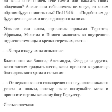
ли ваши боги помочь себе самим или наказать своих
обидчиков? А если они себе помочь не могут, то каким
образом будут помогать нам? Пс.113:16 — «Подобны им да
будут делающие их и все, надеющиеся на них».
Услышав сии слова, правитель приказал Терентия,
Африкана, Максима и Помпея заключить во внутренние
отделения темницы и крепко стеречь их, сказав:
— Завтра изведу их на испытание.
Блаженного же Зинона, Александра, Феодора и других,
всего числом тридцать шесть, велел привести в судилище
близ идольского храма и сказал им:
— От первого вашего словопрения не получилось никакого
успеха и пользы, посему ныне послушайте меня и
принесите жертвы великому богу Геркулесу.
Святые отвечали: