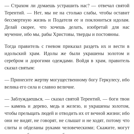
— Страхом ли думаешь устрашить нас? — отвечал святой
Терентий. — Нет, мы не на столько слабы, чтобы оставит
бессмертную жизнь и Подателя ее и поклониться идолам.
Делай скорее, что хочешь делать, изобретай для нас
мучение, ибо мы, рабы Христовы, тверды и постоянны.
Тогда правитель с гневом приказал раздеть их и вести в
идольский храм. Идолы же были украшены золотом и
серебром и дорогими одеждами. Войдя в храм, правитель
сказал святым:
— Принесите жертву могущественному богу Геркулесу, ибо
велика его сила и славно величие.
— Заблуждаешься, — сказал святой Терентий, — боги твои
— камень и дерево, медь и железо, и украшены золотом,
чтобы прельщать людей и отводить их от вечной жизни; ибо
они не видят, не говорят, не слышат и не ходят, потому что
слиты и обделаны руками человеческими; Скажите, могут