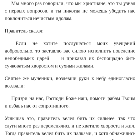
— Мы много раз говорили, что мы христиане; это ты узнал
с первых вопросов, и ты никогда не можешь убедить нас
поклониться нечистым идолам.
Правитель сказал:
— Если не хотите послушаться моих увещаний
добровольно, то заставлю вас силою исполнить повеление
непобедимых царей, — и приказал их беспощадно бить
сучковатым хворостом и сухими жилами.
Святые же мученики, воздевши руки к небу единогласно
воззвали:
— Призри на нас, Господи Боже наш, помоги рабам Твоим
и избавь нас от сопротивного.
Услышав это, правитель велел бить их сильнее, так что
слуги много раз переменялись и не хватило хвороста и жил.
Тогда правитель велел бить их палками, и хотя обнажились