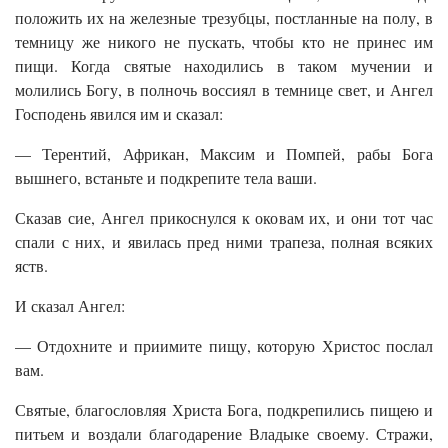
положить их на железные трезубцы, постланные на полу, в
темницу же никого не пускать, чтобы кто не принес им
пищи. Когда святые находились в таком мучении и
молились Богу, в полночь воссиял в темнице свет, и Ангел
Господень явился им и сказал:
— Терентий, Африкан, Максим и Помпей, рабы Бога
вышнего, встаньте и подкрепите тела ваши.
Сказав сие, Ангел прикоснулся к оковам их, и они тот час
спали с них, и явилась пред ними трапеза, полная всяких
яств.
И сказал Ангел:
— Отдохните и приимите пищу, которую Христос послал
вам.
Святые, благословляя Христа Бога, подкрепились пищею и
питьем и воздали благодарение Владыке своему. Стражи,