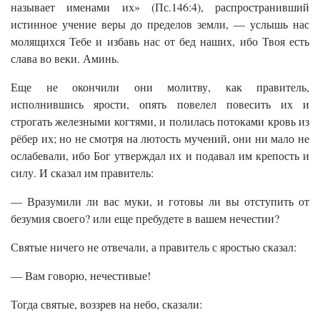
называет именами их» (Пс.146:4), распространивший
истинное учение веры до пределов земли, — услышь нас
молящихся Тебе и избавь нас от бед наших, ибо Твоя есть
слава во веки. Аминь.
Еще не окончили они молитву, как правитель,
исполнившись ярости, опять повелел повесить их и
строгать железными когтями, и полилась потоками кровь из
рёбер их; но не смотря на лютость мучений, они ни мало не
ослабевали, ибо Бог утверждал их и подавал им крепость и
силу. И сказал им правитель:
— Вразумили ли вас муки, и готовы ли вы отступить от
безумия своего? или еще пребудете в вашем нечестии?
Святые ничего не отвечали, а правитель с яростью сказал:
— Вам говорю, нечестивые!
Тогда святые, воззрев на небо, сказали: