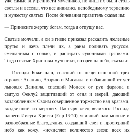
уже самые внутренности мучеников, но лица их были столь
светлы и веселы, что все дивились непобедимому терпению
и мужеству святых. После бичевания правитель сказал им:
— Принесите жертву богам, тогда я отпущу вас.
Святые молчали, а он в гневе приказал раскалить железные
прутья и жечь плечи их, а раны поливать уксусом,
смешанным с солью, и растирать суконными тряпками.
Тогда святые Христовы мученики, воззрев на небо, сказали:
— Господи Боже наш, спасший от пещи огненной трех
отроков: Ананию, Азарию и Мисаила, и избавивший от уст
львовых Даниила, спасший Моисея от рук фараона и
святую Феклу2 защитивший от огня и зверей, дающий
возлюбленным Своим совершенное торжество над врагами,
воздвигший из мертвых Пастыря овец великого Господа
нашего Иисуса Христа (Евр.13:20), явивший нам многие и
разнообразные благодеяния, создавший свет и простерший
небо как кожу, «исчисляет количество звезд; всех их