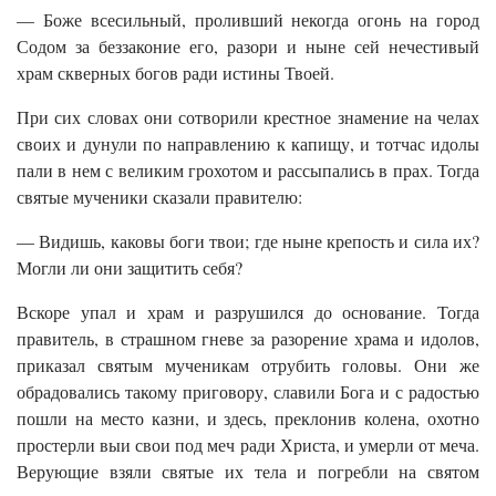
— Боже всесильный, проливший некогда огонь на город
Содом за беззаконие его, разори и ныне сей нечестивый
храм скверных богов ради истины Твоей.
При сих словах они сотворили крестное знамение на челах
своих и дунули по направлению к капищу, и тотчас идолы
пали в нем с великим грохотом и рассыпались в прах. Тогда
святые мученики сказали правителю:
— Видишь, каковы боги твои; где ныне крепость и сила их?
Могли ли они защитить себя?
Вскоре упал и храм и разрушился до основание. Тогда
правитель, в страшном гневе за разорение храма и идолов,
приказал святым мученикам отрубить головы. Они же
обрадовались такому приговору, славили Бога и с радостью
пошли на место казни, и здесь, преклонив колена, охотно
простерли выи свои под меч ради Христа, и умерли от меча.
Верующие взяли святые их тела и погребли на святом