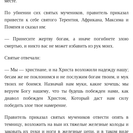
месте.
По убиении сих святых мучеников, правитель приказал
привести к себе святого Терентия, Африкана, Максима и
Помпея и сказал им:
— Принесите жертву богам, а иначе погибнете злою
смертью, и никто вас не может избавить из рук моих.
Святые отвечали:
— Мы — христиане, и на Христа возложили надежду нашу;
бесам же не поклонимся и не послужим богам твоим, и мук
твоих не боимся. Назначай нам муки, какие хочешь; мы
веруем Богу нашему, что ты будешь побежден нами, как
диавол побежден Христом, Который даст нам силу
победить злое твое намерение.
Правитель приказал святых мучеников отвести опять в
темницу, возложить на выи их тяжелые железные колоды и
заковать их руки и ноги в железные цепи, и в таком виде