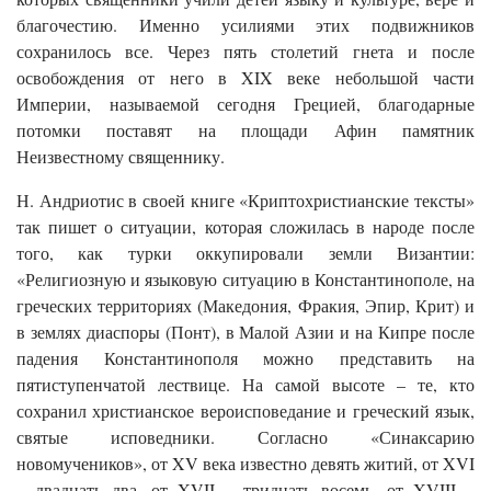
благочестию. Именно усилиями этих подвижников
сохранилось все. Через пять столетий гнета и после
освобождения от него в XIX веке небольшой части
Империи, называемой сегодня Грецией, благодарные
потомки поставят на площади Афин памятник
Неизвестному священнику.
Н. Андриотис в своей книге «Криптохристианские тексты»
так пишет о ситуации, которая сложилась в народе после
того, как турки оккупировали земли Византии:
«Религиозную и языковую ситуацию в Константинополе, на
греческих территориях (Македония, Фракия, Эпир, Крит) и
в землях диаспоры (Понт), в Малой Азии и на Кипре после
падения Константинополя можно представить на
пятиступенчатой лествице. На самой высоте – те, кто
сохранил христианское вероисповедание и греческий язык,
святые исповедники. Согласно «Синаксарию
новомучеников», от XV века известно девять житий, от XVI
– двадцать два, от XVII – тридцать восемь, от XVIII –