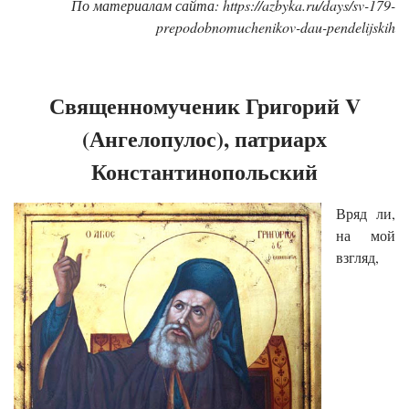
По материалам сайта: https://azbyka.ru/days/sv-179-
prepodobnomuchenikov-dau-pendelijskih
Священномученик Григорий V
(Ангелопулос), патриарх
Константинопольский
Вряд ли,
на мой
взгляд,