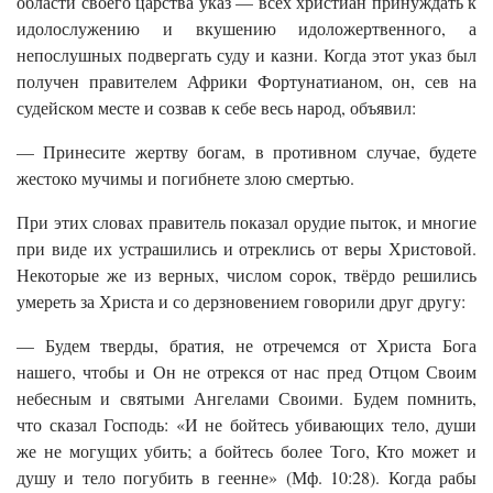
области своего царства указ — всех христиан принуждать к
идолослужению и вкушению идоложертвенного, а
непослушных подвергать суду и казни. Когда этот указ был
получен правителем Африки Фортунатианом, он, сев на
судейском месте и созвав к себе весь народ, объявил:
— Принесите жертву богам, в противном случае, будете
жестоко мучимы и погибнете злою смертью.
При этих словах правитель показал орудие пыток, и многие
при виде их устрашились и отреклись от веры Христовой.
Некоторые же из верных, числом сорок, твёрдо решились
умереть за Христа и со дерзновением говорили друг другу:
— Будем тверды, братия, не отречемся от Христа Бога
нашего, чтобы и Он не отрекся от нас пред Отцом Своим
небесным и святыми Ангелами Своими. Будем помнить,
что сказал Господь: «И не бойтесь убивающих тело, души
же не могущих убить; а бойтесь более Того, Кто может и
душу и тело погубить в геенне» (Мф. 10:28). Когда рабы