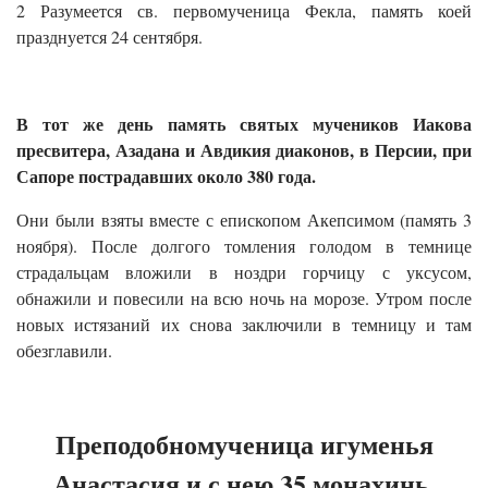
2 Разумеется св. первомученица Фекла, память коей
празднуется 24 сентября.
В тот же день память святых мучеников Иакова
пресвитера, Азадана и Авдикия диаконов, в Персии, при
Сапоре пострадавших около 380 года.
Они были взяты вместе с епископом Акепсимом (память 3
ноября). После долгого томления голодом в темнице
страдальцам вложили в ноздри горчицу с уксусом,
обнажили и повесили на всю ночь на морозе. Утром после
новых истязаний их снова заключили в темницу и там
обезглавили.
Преподобномученица игуменья
Анастасия и с нею 35 монахинь,