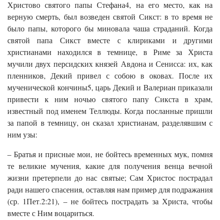
Христово святого папы Стефана4, на его место, как на
верную смерть, был возведен святой Сикст: в то время не
было папы, которого бы миновала чаша страданий. Когда
святой папа Сикст вместе с клириками и другими
христианами находился в темнице, в Риме за Христа
мучили двух персидских князей Авдона и Сенисса: их, как
пленников, Декий привел с собою в оковах. После их
мученической кончины5, царь Декий и Валериан приказали
привести к ним ночью святого папу Сикста в храм,
известный под именем Теллюды. Когда посланные пришли
за папой в темницу, он сказал христианам, разделявшим с
ним узы:
– Братья и присные мои, не бойтесь временных мук, помня
те великие мучения, какие для получения венца вечной
жизни претерпели до нас святые; Сам Христос пострадал
ради нашего спасения, оставляя нам пример для подражания
(ср. 1Пет.2:21), – не бойтесь пострадать за Христа, чтобы
вместе с Ним воцариться.