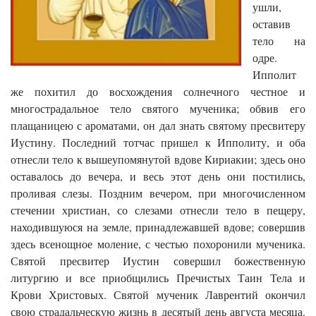
ушли,
оставив
тело на
одре.
Ипполит
же похитил до восхождения солнечного честное и
многострадальное тело святого мученика; обвив его
плащаницею с ароматами, он дал знать святому пресвитеру
Иустину. Последний тотчас пришел к Ипполиту, и оба
отнесли тело к вышеупомянутой вдове Кириакии; здесь оно
оставалось до вечера, и весь этот день они постились,
проливая слезы. Поздним вечером, при многочисленном
стечении христиан, со слезами отнесли тело в пещеру,
находившуюся на земле, принадлежавшей вдове; совершив
здесь всенощное моление, с честью похоронили мученика.
Святой пресвитер Иустин совершил божественную
литургию и все приобщились Пречистых Таин Тела и
Крови Христовых. Святой мученик Лаврентий окончил
свою страдальческую жизнь в десятый день августа месяца.