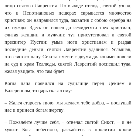
лицо святого Лаврентия. По выходе отсюда, святой узнал,
что в Непотиановых пещерах скрывается множество
христиан; он направился туда, захватив с собою серебра на
их нужды. Здесь он нашел до семидесяти трех христиан,
считая женщин и мужчин; тут присутствовал и святой
пресвитер Иустин; умыв ноги христианам и раздав
последние деньги, святой Лаврентий удалился. Услышав,
что святого папу Сикста вместе с двумя диаконами повели
на суд в храм Теллюды, святой Лаврентий поспешил туда,
желая увидеть, что там будет.
Когда папа появился на судилище перед Декием и
Валерианом, то царь сказал ему:
– Жалея старость твою, мы желаем тебе добра, – послушай
нас и принеси богам жертву.
– Пожалейте лучше себя, – отвечал святой Сикст, – и не
хулите Бога небесного, раскайтесь в пролитии крови