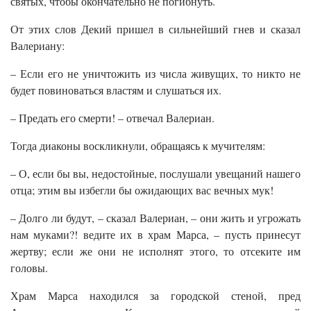
святых, чтобы окончательно не погибнуть.
От этих слов Декий пришел в сильнейший гнев и сказал
Валериану:
– Если его не уничтожить из числа живущих, то никто не
будет повиноваться властям и слушаться их.
– Предать его смерти! – отвечал Валериан.
Тогда диаконы воскликнули, обращаясь к мучителям:
– О, если бы вы, недостойные, послушали увещаний нашего
отца; этим вы избегли бы ожидающих вас вечных мук!
– Долго ли будут, – сказал Валериан, – они жить и угрожать
нам муками?! ведите их в храм Марса, – пусть принесут
жертву; если же они не исполнят этого, то отсеките им
головы.
Храм Марса находился за городской стеной, пред