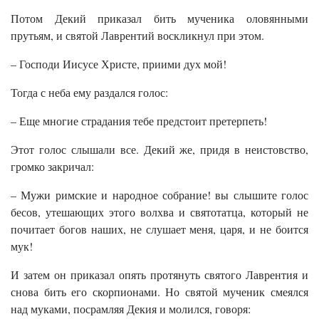
Потом Декий приказал бить мученика оловянными
прутьям, и святой Лаврентий воскликнул при этом.
– Господи Иисусе Христе, приими дух мой!
Тогда с неба ему раздался голос:
– Еще многие страдания тебе предстоит претерпеть!
Этот голос слышали все. Декий же, придя в неистовство,
громко закричал:
– Мужи римские и народное собрание! вы слышите голос
бесов, утешающих этого волхва и святотатца, который не
почитает богов наших, не слушает меня, царя, и не боится
мук!
И затем он приказал опять протянуть святого Лаврентия и
снова бить его скорпионами. Но святой мученик смеялся
над муками, посрамляя Декия и молился, говоря: