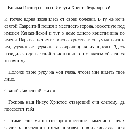
– Во имя Господа нашего Иисуса Христа будь здрава!
И тотчас вдова избавилась от своей болезни. В ту же ночь
святой Лаврентий пошел в местность города, известную под
именем Канарийской и тут в доме одного христианина по
имени Наркиса встретил много христиан; он умыл ноги и
им, уделив от церковных сокровищ на их нужды. Здесь
находился один слепой христианин: он с плачем обратился
ко святому:
– Положи твою руку на мои глаза, чтобы мне видеть твое
лицо.
Святой Лаврентий сказал:
– Господь наш Иисус Христос, отверзший очи слепому, да
просветит тебя!
С этими словами он сотворил крестное знамение на очах
слепого; последний тотчас прозрел и возрадовался, видя