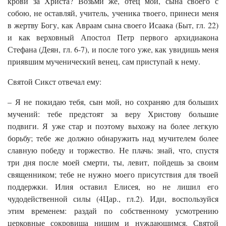
крови за Христа? Возьми же, отец мой, сына своего с
собою, не оставляй, учитель, ученика твоего, принеси меня
в жертву Богу, как Авраам сына своего Исаака (Быт, гл. 22)
и как верховный Апостол Петр первого архидиакона
Стефана (Деян, гл. 6-7), и после того уже, как увидишь меня
приявшим мученический венец, сам приступай к нему.
Святой Сикст отвечал ему:
– Я не покидаю тебя, сын мой, но сохраняю для больших
мучений: тебе предстоят за веру Христову большие
подвиги. Я уже стар и поэтому выхожу на более легкую
борьбу; тебе же должно обнаружить над мучителем более
славную победу и торжество. Не плачь: знай, что, спустя
три дня после моей смерти, ты, левит, пойдешь за своим
священником; тебе не нужно моего присутствия для твоей
поддержки. Илия оставил Елисея, но не лишил его
чудодейственной силы (4Цар., гл.2). Иди, воспользуйся
этим временем: раздай по собственному усмотрению
церковные сокровища нищим и нуждающимся. Святой