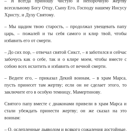
– Я всегда приношу чистую и непорочную жертву
всесильному Богу Отцу, Сыну Его, Господу нашему Иисусу
Христу, и Духу Святому.
– Мы щадим твою старость, – продолжал увещевать папу
царь, – пожалей и ты себя самого и клир твой, чтобы
избавить его от смерти.
– До сих пор, – отвечал святой Сикст, – я заботился и сейчас
забочусь как о себе, так и о клире моем, чтобы вместе с
собою всех исхитить и избавить от вечной смерти.
– Ведите его, – приказал Декий воинам, – в храм Марса,
пусть принесет там жертву; если он не сделает этого, то
заключите его в особую темницу, Мамертинову.
Святого папу вместе с диаконами привели в храм Марса и
стали убеждать принести жертву; он же сказал на это
воинам:
– О, ослепленные дьяволом и всякого сожаления достойные,