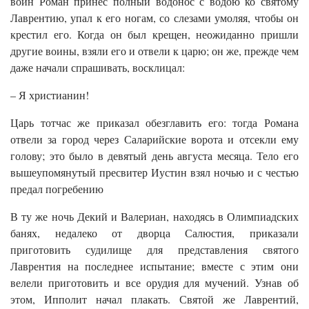
воин Роман принес полный водонос с водою ко святому
Лаврентию, упал к его ногам, со слезами умоляя, чтобы он
крестил его. Когда он был крещен, неожиданно пришли
другие воины, взяли его и отвели к царю; он же, прежде чем
даже начали спрашивать, восклицал:
– Я христианин!
Царь тотчас же приказал обезглавить его: тогда Романа
отвели за город через Саларийские ворота и отсекли ему
голову; это было в девятый день августа месяца. Тело его
вышеупомянутый пресвитер Иустин взял ночью и с честью
предал погребению
В ту же ночь Декий и Валериан, находясь в Олимпиадских
банях, недалеко от дворца Салюстия, приказали
приготовить судилище для представления святого
Лаврентия на последнее испытание; вместе с этим они
велели приготовить и все орудия для мучений. Узнав об
этом, Ипполит начал плакать. Святой же Лаврентий,