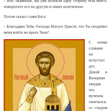
– Вот, окаянные, вы уже испекли одну сторону тела моего,
поворотите его на другую и ешьте испеченное.
Потом сказал славя Бога:
– Благодарю Тебя, Господи Иисусе Христе, что Ты сподобил
меня войти во врата Твои!
С этими
словами
он
испустил
дух.
Декий и
Валериан
увидав,
что
мученик
скончался,
со стыдом