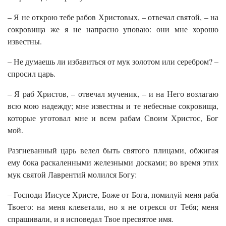
– Я не открою тебе рабов Христовых, – отвечал святой, – на
сокровища же я не напрасно уповаю: они мне хорошо
известны.
– Не думаешь ли избавиться от мук золотом или серебром? –
спросил царь.
– Я раб Христов, – отвечал мученик, – и на Него возлагаю
всю мою надежду; мне известны и те небесные сокровища,
которые уготовал мне и всем рабам Своим Христос, Бог
мой.
Разгневанный царь велел быть святого плицами, обжигая
ему бока раскаленными железными досками; во время этих
мук святой Лаврентий молился Богу:
– Господи Иисусе Христе, Боже от Бога, помилуй меня раба
Твоего: на меня клеветали, но я не отрекся от Тебя; меня
спрашивали, и я исповедал Твое пресвятое имя.