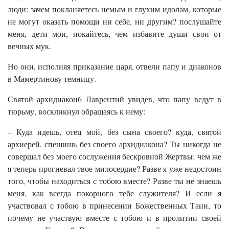
люди: зачем покланяетесь немым и глухим идолам, которые
не могут оказать помощи ни себе, ни другим? послушайте
меня, дети мои, покайтесь, чем избавите души свои от
вечных мук.
Но они, исполняя приказание царя, отвели папу и диаконов
в Мамертинову темницу.
Святой архидиакон6 Лаврентий увидев, что папу ведут в
тюрьму, воскликнул обращаясь к нему:
– Куда идешь, отец мой, без сына своего? куда, святой
архиерей, спешишь без своего архидиакона? Ты никогда не
совершал без моего сослужения бескровной Жертвы: чем же
я теперь прогневал твое милосердие? Разве я уже недостоин
того, чтобы находиться с тобою вместе? Разве ты не знаешь
меня, как всегда покорного тебе служителя? И если я
участвовал с тобою в принесении Божественных Таин, то
почему не участвую вместе с тобою и в пролитии своей