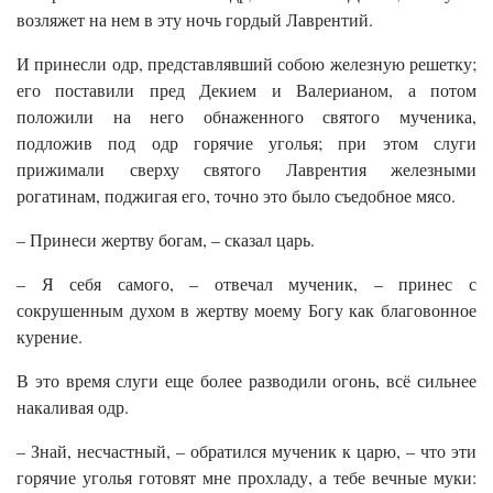
возляжет на нем в эту ночь гордый Лаврентий.
И принесли одр, представлявший собою железную решетку;
его поставили пред Декием и Валерианом, а потом
положили на него обнаженного святого мученика,
подложив под одр горячие уголья; при этом слуги
прижимали сверху святого Лаврентия железными
рогатинам, поджигая его, точно это было съедобное мясо.
– Принеси жертву богам, – сказал царь.
– Я себя самого, – отвечал мученик, – принес с
сокрушенным духом в жертву моему Богу как благовонное
курение.
В это время слуги еще более разводили огонь, всё сильнее
накаливая одр.
– Знай, несчастный, – обратился мученик к царю, – что эти
горячие уголья готовят мне прохладу, а тебе вечные муки: