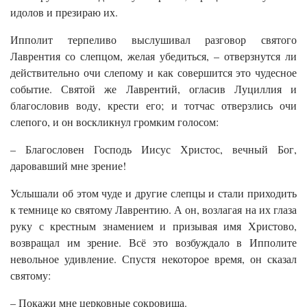
идолов и презираю их.
Ипполит терпеливо выслушивал разговор святого
Лаврентия со слепцом, желая убедиться, – отверзнутся ли
действительно очи слепому и как совершится это чудесное
событие. Святой же Лаврентий, огласив Луциллия и
благословив воду, крести его; и тотчас отверзлись очи
слепого, и он воскликнул громким голосом:
– Благословен Господь Иисус Христос, вечный Бог,
даровавший мне зрение!
Услышали об этом чуде и другие слепцы и стали приходить
к темнице ко святому Лаврентию. А он, возлагая на их глаза
руку с крестным знамением и призывая имя Христово,
возвращал им зрение. Всё это возбуждало в Ипполите
невольное удивление. Спустя некоторое время, он сказал
святому:
– Покажи мне церковные сокровища.