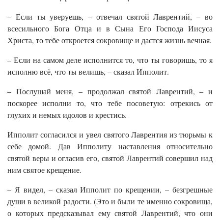
– Если ты уверуешь, – отвечал святой Лаврентий, – во
всесильного Бога Отца и в Сына Его Господа Иисуса
Христа, то тебе откроется сокровище и дастся жизнь вечная.
– Если на самом деле исполнится то, что ты говоришь, то я
исполню всё, что ты велишь, – сказал Ипполит.
– Послушай меня, – продолжал святой Лаврентий, – и
поскорее исполни то, что тебе посоветую: отрекись от
глухих и немых идолов и крестись.
Ипполит согласился и увел святого Лаврентия из тюрьмы к
себе домой. Дав Ипполиту наставления относительно
святой веры и огласив его, святой Лаврентий совершил над
ним святое крещение.
– Я видел, – сказал Ипполит по крещении, – безгрешные
души в великой радости. (Это и были те именно сокровища,
о которых предсказывал ему святой Лаврентий, что они