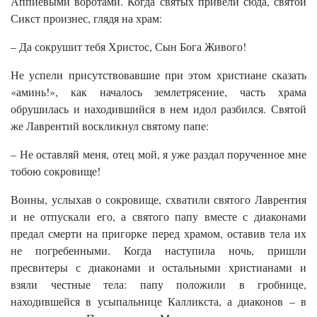
Аппиевыми воротами. Когда святых привели сюда, святой
Сикст произнес, глядя на храм:
– Да сокрушит тебя Христос, Сын Бога Живого!
Не успели присутствовавшие при этом христиане сказать
«аминь!», как началось землетрясение, часть храма
обрушилась и находившийся в нем идол разбился. Святой
же Лаврентий воскликнул святому папе:
– Не оставляй меня, отец мой, я уже раздал порученное мне
тобою сокровище!
Воины, услыхав о сокровище, схватили святого Лаврентия
и не отпускали его, а святого папу вместе с диаконами
предал смерти на пригорке перед храмом, оставив тела их
не погребенными. Когда наступила ночь, пришли
пресвитеры с диаконами и остальными христианами и
взяли честные тела: папу положили в гробнице,
находившейся в усыпальнице Калликста, а диаконов – в