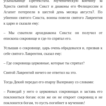
усыпальнице Претекстата. Мученическую кончину за
Христа святой папа Сикст и диаконы его Фелициссим и
Агапит потерпели в шестой день месяца августа7. По
убиении святого Сикста, воины повели святого Лаврентия
к царю и сказали ему:
– Мы схватили архидиакона Сикста: он получил от
епископа сокровище и где-то спрятал его.
Услышав о сокровище, царь очень обрадовался и, призвав к
себе святого Лаврентия, сказал ему:
– Где сокровища церковные, которые ты спрятал?
Святой Лаврентий ничего не ответил на это.
Тогда Декий передал его епарху Валериану со словами:
– Разведай у него о церковных сокровищах и заставь его
поклониться богам: если же он не откроет сокровищ и не
поклонится богам, то пусть погибнет в мучениях!