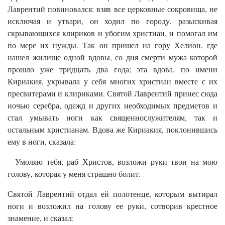
Лаврентий повиновался: взяв все церковные сокровища, не
исключая и утвари, он ходил по городу, разыскивая
скрывающихся клириков и убогим христиан, и помогал им
по мере их нужды. Так он пришел на гору Хелион, где
нашел жилище одной вдовы, со дня смерти мужа которой
прошло уже тридцать два года; эта вдова, по имени
Кириакия, укрывала у себя многих христиан вместе с их
пресвитерами и клириками. Святой Лаврентий принес сюда
ночью серебра, одежд и других необходимых предметов и
стал умывать ноги как священнослужителям, так и
остальным христианам. Вдова же Кириакия, поклонившись
ему в ноги, сказала:
– Умоляю тебя, раб Христов, возложи руки твои на мою
голову, которая у меня страшно болит.
Святой Лаврентий отдал ей полотенце, которым вытирал
ноги и возложил на голову ее руки, сотворив крестное
знамение, и сказал: