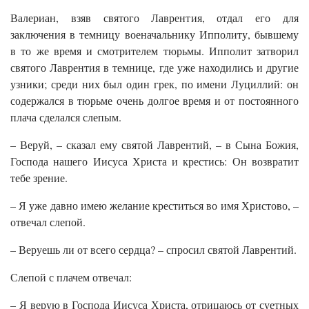
Валериан, взяв святого Лаврентия, отдал его для
заключения в темницу военачальнику Ипполиту, бывшему
в то же время и смотрителем тюрьмы. Ипполит затворил
святого Лаврентия в темнице, где уже находились и другие
узники; среди них был один грек, по имени Луциллий: он
содержался в тюрьме очень долгое время и от постоянного
плача сделался слепым.
– Веруй, – сказал ему святой Лаврентий, – в Сына Божия,
Господа нашего Иисуса Христа и крестись: Он возвратит
тебе зрение.
– Я уже давно имею желание креститься во имя Христово, –
отвечал слепой.
– Веруешь ли от всего сердца? – спросил святой Лаврентий.
Слепой с плачем отвечал:
– Я верую в Господа Иисуса Христа, отрицаюсь от суетных