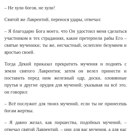
– Не хули богов, не хули!
Святой же Лаврентий, перенося удары, отвечал:
– Я благодарю Бога моего, что Он удостоил меня сделаться
участником в тех страданиях, какие претерпели рабы Его –
святые мученики; ты же, несчастный, ослеплен безумием и
яростью своей.
Тогда Декий приказал прекратить мучения и поднять с
земли святого Лаврентия; затем он велел принести и
поставить перед ним железный одр, доски, оловянные
прутья и другие орудия для мучений; указывая на всё это,
он говорил:
– Всё послужит для твоих мучений, если ты не принесешь
богам жертвы.
– Я давно желал, как пиршества, подобных мучений, –
отвечал святой Лаврентий, – они для вас мучения, а для нас