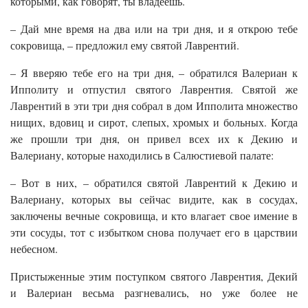
которыми, как говорят, ты владеешь.
– Дай мне время на два или на три дня, и я открою тебе
сокровища, – предложил ему святой Лаврентий.
– Я вверяю тебе его на три дня, – обратился Валериан к
Ипполиту и отпустил святого Лаврентия. Святой же
Лаврентий в эти три дня собрал в дом Ипполита множество
нищих, вдовиц и сирот, слепых, хромых и больных. Когда
же прошли три дня, он привел всех их к Декию и
Валериану, которые находились в Салюстиевой палате:
– Вот в них, – обратился святой Лаврентий к Декию и
Валериану, которых вы сейчас видите, как в сосудах,
заключены вечные сокровища, и кто влагает свое имение в
эти сосуды, тот с избытком снова получает его в царствии
небесном.
Пристыженные этим поступком святого Лаврентия, Декий
и Валериан весьма разгневались, но уже более не