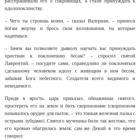
расспрашивали его о сокровищах, а стали принуждать к
идолопоклонству.
– Чего ты строишь козни, – сказал Валериан, – принеси
богам жертву и брось свои волхвования, на которые
надеешься.
– Зачем вы позволяете дьяволу научать вас принуждать
христиан к поклонению бесам? – спросил святой
Лаврентий, – посудите сами, справедливо ли поклоняться
сделанному человеком идолу с живущим в нем бесом,
забывая Бога небесного, Создателя всего видимого и
невидимого.
Придя в ярость, царь приказал, обнаживши святого,
простереть его на земле и бить скорпионами (скорпионом
называлось орудие для пыток, – это тонкая железная палка с
острыми зубцами). Святого мученика били так жестоко, что
его кровью обагрилась земля; сам же Декий в это время
говорил: