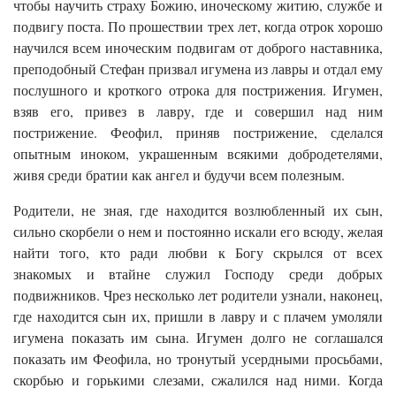
чтобы научить страху Божию, иноческому житию, службе и
подвигу поста. По прошествии трех лет, когда отрок хорошо
научился всем иноческим подвигам от доброго наставника,
преподобный Стефан призвал игумена из лавры и отдал ему
послушного и кроткого отрока для пострижения. Игумен,
взяв его, привез в лавру, где и совершил над ним
пострижение. Феофил, приняв пострижение, сделался
опытным иноком, украшенным всякими добродетелями,
живя среди братии как ангел и будучи всем полезным.
Родители, не зная, где находится возлюбленный их сын,
сильно скорбели о нем и постоянно искали его всюду, желая
найти того, кто ради любви к Богу скрылся от всех
знакомых и втайне служил Господу среди добрых
подвижников. Чрез несколько лет родители узнали, наконец,
где находится сын их, пришли в лавру и с плачем умоляли
игумена показать им сына. Игумен долго не соглашался
показать им Феофила, но тронутый усердными просьбами,
скорбью и горькими слезами, сжалился над ними. Когда