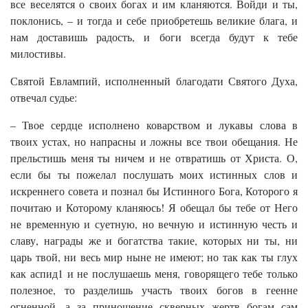
все веселятся о своих богах и им кланяются. Войди и ты,
поклонись, – и тогда и себе приобретешь великие блага, и
нам доставишь радость, и боги всегда будут к тебе
милостивы.
Святой Евлампий, исполненный благодати Святого Духа,
отвечал судье:
– Твое сердце исполнено коварством и лукавы слова в
твоих устах, но напрасны и ложны все твои обещания. Не
прельстишь меня ты ничем и не отвратишь от Христа. О,
если бы ты пожелал послушать моих истинных слов и
искреннего совета и познал бы Истинного Бога, Которого я
почитаю и Которому кланяюсь! Я обещал бы тебе от Него
не временную и суетную, но вечную и истинную честь и
славу, награды же и богатства такие, которых ни ты, ни
царь твой, ни весь мир ныне не имеют; но так как ты глух
как аспид1 и не послушаешь меня, говорящего тебе только
полезное, то разделишь участь твоих богов в геенне
огненной, а за приношение скверных жертв богам сам