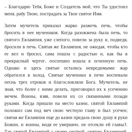
– Благодарю Тебя, Боже и Создатель мой, что Ты удостоил
меня, рабу Твою, пострадать за Твое святое Имя.
Затем мучитель приказал жарко разжечь печь, чтобы
бросить в нее мучеников. Когда разожжена была печь, то
святого Евлампия, уже слепого, повели за руку и, подведя,
бросили в печь. Святая же Евлампия, не ожидая, чтобы кто
ее вел и бросил, сама пошла с радостью и, как бы в
прекрасный чертог, поспешно вошла в огненную печь.
Однако и здесь святые остались невредимыми: жар
обратился в холод. Святые мученики в печи воспевали
песнь трех отроков и благословляли Бога. Мучитель, не
зная, что более с ними делать, приговорил их к усечению
мечем. Воины, взяв, повели их со связанными позади
руками. Когда пришли на место казни, святой Евлампий
положил сам под меч свою честную главу и был усечен;
святая же Евлампия еще до казни предала свою душу в руки
Божии, и воины, видя ее умершею, не отсекли ей главы3.
Так святой Евлампий с своею сестрой, святою Евлампией,