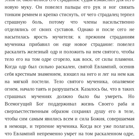
новую муку. Он повелел пальцы его рук и ног связать
тонким ремнем и крепко стиснуть, от чего страдалец терпел
страшную боль, потому что члены насильственно
отделялись от своих суставов. Однако и после сего не
насытилась ярость мучителя; к прежним страданиям
мученика прибавил он еще новое страдание: повелел
раскалить железный одр и положить на нем святого, чтобы
тело его на том одре сгорело, как воск, от силы пламени.
Когда одр был сильно раскален, святой Евлампий, осенив
себя крестным знамением, взошел на него и лег на нем как
на мягкой постели. Тело святого мученика, опаляемое
огнем, начало таять и разрушаться. Казалось бы, что в таких
страшных мучениях должно было бы умереть. Но
Всемогущий Бог поддерживал жизнь Своего раба и
сверхъестественным образом сохранял душу его в теле,
чтобы сим самым явились всем и сила Божия, совершаемая
в немощи, и терпение мученика. Когда все уже полагали,
что Евлампий непременно умрет на том раскаленном одре,