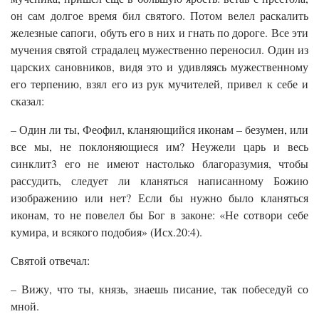
он сам долгое время бил святого. Потом велел раскалить
железные сапоги, обуть его в них и гнать по дороге. Все эти
мучения святой страдалец мужественно переносил. Один из
царских сановников, видя это и удивляясь мужественному
его терпению, взял его из рук мучителей, привел к себе и
сказал:
– Один ли ты, Феофил, кланяющийся иконам – безумен, или
все мы, не поклоняющиеся им? Неужели царь и весь
синклит3 его не имеют настолько благоразумия, чтобы
рассудить, следует ли кланяться написанному Божию
изображению или нет? Если бы нужно было кланяться
иконам, то не повелел бы Бог в законе: «Не сотвори себе
кумира, и всякого подобия» (Исх.20:4).
Святой отвечал:
– Вижу, что ты, князь, знаешь писание, так побеседуй со
мной.