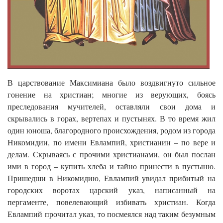
В царствование Максимиана было воздвигнуто сильное
гонение на христиан; многие из верующих, боясь
преследования мучителей, оставляли свои дома и
скрывались в горах, вертепах и пустынях. В то время жил
один юноша, благородного происхождения, родом из города
Никомидии, по имени Евлампий, христианин – по вере и
делам. Скрываясь с прочими христианами, он был послан
ими в город – купить хлеба и тайно принести в пустыню.
Пришедши в Никомидию, Евлампий увидал прибитый на
городских воротах царский указ, написанный на
пергаменте, повелевающий избивать христиан. Когда
Евлампий прочитал указ, то посмеялся над таким безумным