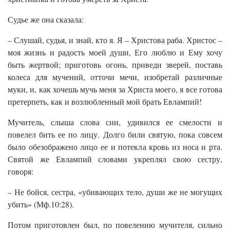
Судье же она сказала:
– Слушай, судья, и знай, кто я. Я – Христова раба. Христос –
моя жизнь и радость моей души, Его люблю и Ему хочу
быть жертвой; приготовь огонь, приведи зверей, поставь
колеса для мучений, отточи мечи, изобретай различные
муки, и, как хочешь мучь меня за Христа моего, я все готова
претерпеть, как и возлюбленный мой брать Евлампий!
Мучитель, слыша слова сии, удивился ее смелости и
повелел бить ее по лицу. Долго били святую, пока совсем
было обезображено лицо ее и потекла кровь из носа и рта.
Святой же Евлампий словами укреплял свою сестру,
говоря:
– Не бойся, сестра, «убивающих тело, души же не могущих
убить» (Мф.10:28).
Потом приготовлен был, по повелению мучителя, сильно