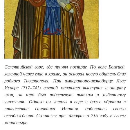
Селентийской горе, где принял постриг. По воле Божией,
явленной через глас в храме, он основал новую обитель близ
родного Тивериополя. При императоре-иконоборце Льве
Исавре (717–741) святой открыто выступил в защиту
икон, за что был подвергнут пыткам и публичному
унижению. Однако он устоял в вере и даже обратил в
православие сановника Ипатия, добившись своего
освобождения. Скончался прп. Феофил в 716 году в своем
монастыре.