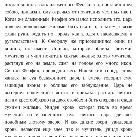
послал воинов взять блаженного Феофила и, поставив пред
собою, приказать ему отречься от почитания честных икон.
Когда же блаженный Феофил отказался исполнить это, царь
повелел воловьими жилами бить святого, а затем, связав
сзади руки, водить по городу как злодея с насмешками и
ругательствами. К Феофилу же присоединился один из
воинов, по имени Лонгин, который обличал безумие
мучителя и учил почитать святые иконы; за это мучитель,
растянув его на земле, сжег на голове его много икон.
Святой Феофил, прошедши весь Никейский город, снова
явился на суд беззаконного царя, и смело говорил ему,
защищая иконы и обличая его заблуждение. Царь не
вытерпел обличений святого, и приказал распять святого
нагим крестообразно на двух столбах и бить спереди и сзади
сухими жилами. Увидев кровь, которая текла во время
мучений из израненного тела святого, царь сделался
подобным лютому зверю. И как дикие звери, увидевши
кровь, делаются еще злее, так и мучитель, увидя кровь
мученика, пришел еще в большую ярость: встав с престола,