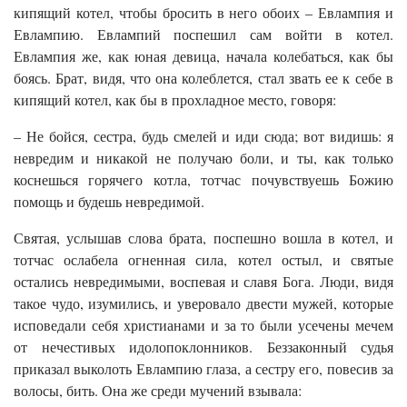
кипящий котел, чтобы бросить в него обоих – Евлампия и
Евлампию. Евлампий поспешил сам войти в котел.
Евлампия же, как юная девица, начала колебаться, как бы
боясь. Брат, видя, что она колеблется, стал звать ее к себе в
кипящий котел, как бы в прохладное место, говоря:
– Не бойся, сестра, будь смелей и иди сюда; вот видишь: я
невредим и никакой не получаю боли, и ты, как только
коснешься горячего котла, тотчас почувствуешь Божию
помощь и будешь невредимой.
Святая, услышав слова брата, поспешно вошла в котел, и
тотчас ослабела огненная сила, котел остыл, и святые
остались невредимыми, воспевая и славя Бога. Люди, видя
такое чудо, изумились, и уверовало двести мужей, которые
исповедали себя христианами и за то были усечены мечем
от нечестивых идолопоклонников. Беззаконный судья
приказал выколоть Евлампию глаза, а сестру его, повесив за
волосы, бить. Она же среди мучений взывала: