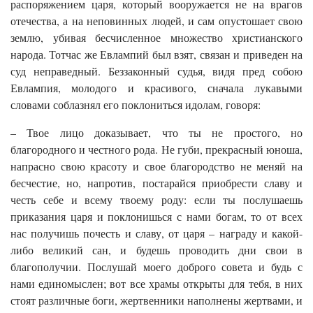
распоряжением царя, который вооружается не на врагов
отечества, а на неповинных людей, и сам опустошает свою
землю, убивая бесчисленное множество христианского
народа. Тотчас же Евлампий был взят, связан и приведен на
суд неправедный. Беззаконный судья, видя пред собою
Евлампия, молодого и красивого, сначала лукавыми
словами соблазнял его поклониться идолам, говоря:
– Твое лицо доказывает, что ты не простого, но
благородного и честного рода. Не губи, прекрасный юноша,
напрасно свою красоту и свое благородство не меняй на
бесчестие, но, напротив, постарайся приобрести славу и
честь себе и всему твоему роду: если ты послушаешь
приказания царя и поклонишься с нами богам, то от всех
нас получишь почесть и славу, от царя – награду и какой-
либо великий сан, и будешь проводить дни свои в
благополучии. Послушай моего доброго совета и будь с
нами единомыслен; вот все храмы открыты для тебя, в них
стоят различные боги, жертвенники наполнены жертвами, и