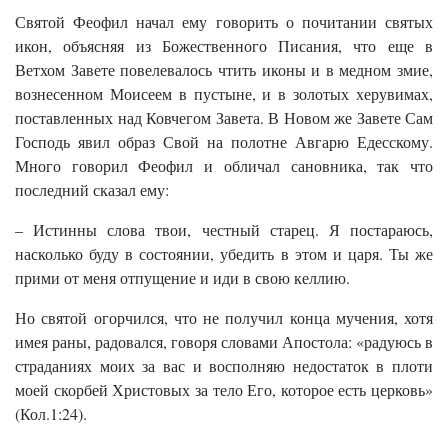
Святой Феофил начал ему говорить о почитании святых
икон, объясняя из Божественного Писания, что еще в
Ветхом Завете повелевалось чтить иконы и в медном змие,
вознесенном Моисеем в пустыне, и в золотых херувимах,
поставленных над Ковчегом Завета. В Новом же Завете Сам
Господь явил образ Свой на полотне Авгарю Едесскому.
Много говорил Феофил и обличал сановника, так что
последний сказал ему:
– Истинны слова твои, честный старец. Я постараюсь,
насколько буду в состоянии, убедить в этом и царя. Ты же
прими от меня отпущение и иди в свою келлию.
Но святой огорчился, что не получил конца мучения, хотя
имея раны, радовался, говоря словами Апостола: «радуюсь в
страданиях моих за вас и восполняю недостаток в плоти
моей скорбей Христовых за тело Его, которое есть церковь»
(Кол.1:24).