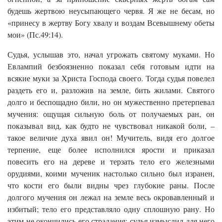
будешь жертвою неусыпающего червя. Я же не бесам, но
«принесу в жертву Богу хвалу и воздам Всевышнему обеты
мои» (Пс.49:14).
Судья, услышав это, начал угрожать святому муками. Но
Евлампий безбоязненно показал себя готовым идти на
всякие муки за Христа Господа своего. Тогда судья повелел
раздеть его и, разложив на земле, бить жилами. Святого
долго и беспощадно били, но он мужественно претерпевал
мучения: ощущая сильную боль от получаемых ран, он
показывал вид, как будто не чувствовал никакой боли, –
такое величие духа явил он! Мучитель, видя его долгое
терпение, еще более исполнился ярости и приказал
повесить его на дереве и терзать тело его железными
орудиями, коими мученик настолько сильно был изранен,
что кости его были видны чрез глубокие раны. После
долгого мучения он лежал на земле весь окровавленный и
избитый; тело его представляло одну сплошную рану. Но
этим не окончились его страдания: судья измыслил для него