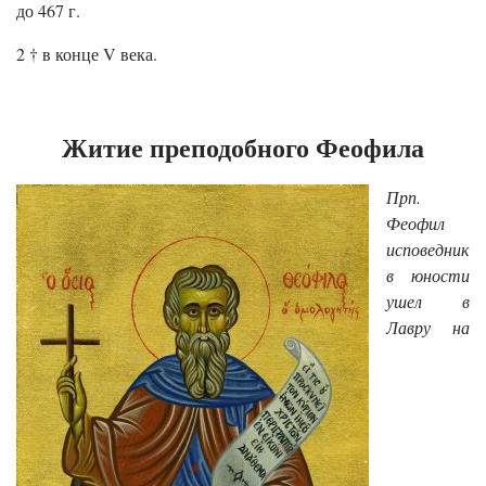
до 467 г.
2 † в конце V века.
Житие преподобного Феофила
Прп.
Феофил
исповедник
в юности
ушел в
Лавру на