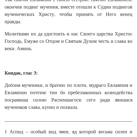
окончив подвиг мучения, вместе отошли к Судии подвигов
мученических Христу, чтобы принять от Него венец
правды.
Молитвами их да удостоить и нас Своего царства Христос
Господь, Емуже со Отцом и Святым Духом честь и слава во
веки. Аминь.
Кондак, глас 3:
Доблия мученики, и братию по плоти, мудраго Евлампия и
Евлампию почтим: тии бо пребеззаконных кознодейства
посрамиша силою Распеншагося: сего ради явишася
мучеников слава, купно и похвала.
______________________________________________________
1 Аспид – особый вид змеи, яд которой весьма силен и