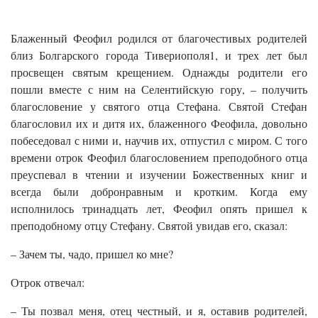
Блаженный Феофил родился от благочестивых родителей
близ Болгарского города Тивериополя1, и трех лет был
просвещен святым крещением. Однажды родители его
пошли вместе с ним на Селентийскую гору, – получить
благословение у святого отца Стефана. Святой Стефан
благословил их и дитя их, блаженного Феофила, довольно
побеседовал с ними и, научив их, отпустил с миром. С того
времени отрок Феофил благословением преподобного отца
преуспевал в чтении и изучении Божественных книг и
всегда были добронравным и кротким. Когда ему
исполнилось тринадцать лет, Феофил опять пришел к
преподобному отцу Стефану. Святой увидав его, сказал:
– Зачем ты, чадо, пришел ко мне?
Отрок отвечал:
– Ты позвал меня, отец честный, и я, оставив родителей,