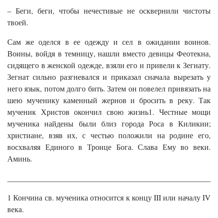
– Беги, беги, чтобы нечестивые не осквернили чистоты
твоей.
Сам же оделся в ее одежду и сел в ожидании воинов.
Воины, войдя в темницу, нашли вместо девицы Феотекна,
сидящего в женской одежде, взяли его и привели к Зегнату.
Зегнат сильно разгневался и приказал сначала вырезать у
него язык, потом долго бить. Затем он повелел привязать на
шею мученику каменный жернов и бросить в реку. Так
мученик Христов окончил свою жизнь1. Честные мощи
мученика найдены были близ города Роса в Киликии;
христиане, взяв их, с честью положили на родине его,
восхваляя Единого в Троице Бога. Слава Ему во веки.
Аминь.
______________________________________________________
1 Кончина св. мученика относится к концу III или началу IV
века.