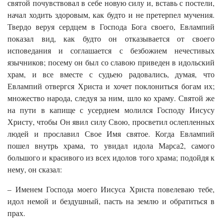
святой почувствовал в себе новую силу и, вставь с постели,
начал ходить здоровым, как будто и не претерпел мучения.
Твердо веруя сердцем в Господа Бога своего, Евлампий
показал вид, как будто он отказывается от своего
исповедания и соглашается с безбожием нечестивых
язычников; посему он был со славою приведен в идольский
храм, и все вместе с судьею радовались, думая, что
Евлампий отвергся Христа и хочет поклониться богам их;
множество народа, следуя за ним, шло ко храму. Святой же
на пути в капище с усердием молился Господу Иисусу
Христу, чтобы Он явил силу Свою, просветил ослепленных
людей и прославил Свое Имя святое. Когда Евлампий
пошел внутрь храма, то увидал идола Марса2, самого
большого и красивого из всех идолов того храма; подойдя к
нему, он сказал:
– Именем Господа моего Иисуса Христа повелеваю тебе,
идол немой и бездушный, пасть на землю и обратиться в
прах.