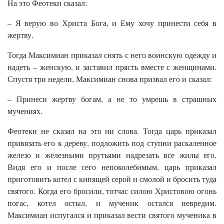
На это Феотекн сказал:
– Я верую во Христа Бога, и Ему хочу принести себя в
жертву.
Тогда Максимиан приказал снять с него воинскую одежду и
надеть – женскую, и заставил прясть вместе с женщинами.
Спустя три недели, Максимиан снова призвал его и сказал:
– Принеси жертву богам, а не то умрешь в страшных
мучениях.
Феотекн не сказал на это ни слова. Тогда царь приказал
привязать его к дереву, подложить под ступни раскаленное
железо и железными прутьями надрезать все жилы его.
Видя его и после сего непоколебимым, царь приказал
приготовить котел с кипящей серой и смолой и бросить туда
святого. Когда его бросили, тотчас силою Христовою огонь
погас, котел остыл, и мученик остался невредим.
Максимиан испугался и приказал вести святого мученика в