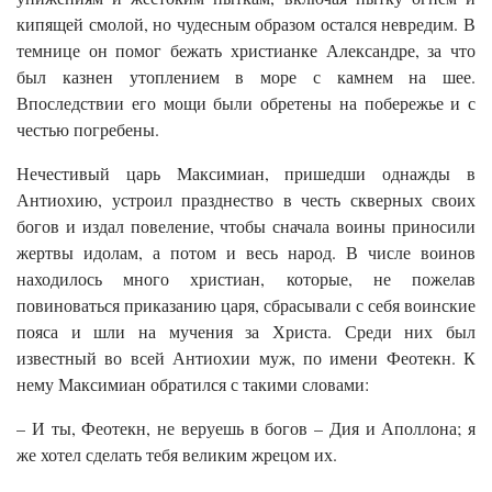
кипящей смолой, но чудесным образом остался невредим. В
темнице он помог бежать христианке Александре, за что
был казнен утоплением в море с камнем на шее.
Впоследствии его мощи были обретены на побережье и с
честью погребены.
Нечестивый царь Максимиан, пришедши однажды в
Антиохию, устроил празднество в честь скверных своих
богов и издал повеление, чтобы сначала воины приносили
жертвы идолам, а потом и весь народ. В числе воинов
находилось много христиан, которые, не пожелав
повиноваться приказанию царя, сбрасывали с себя воинские
пояса и шли на мучения за Христа. Среди них был
известный во всей Антиохии муж, по имени Феотекн. К
нему Максимиан обратился с такими словами:
– И ты, Феотекн, не веруешь в богов – Дия и Аполлона; я
же хотел сделать тебя великим жрецом их.