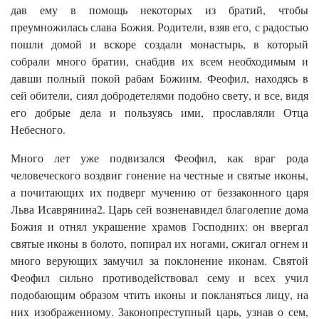
дав ему в помощь некоторых из братий, чтобы
преумножилась слава Божия. Родители, взяв его, с радостью
пошли домой и вскоре создали монастырь, в который
собрали много братии, снабдив их всем необходимым и
давши полный покой рабам Божиим. Феофил, находясь в
сей обители, сиял добродетелями подобно свету, и все, видя
его добрые дела и пользуясь ими, прославляли Отца
Небесного.
Много лет уже подвизался Феофил, как враг рода
человеческого воздвиг гонение на честные и святые иконы,
а почитающих их подверг мучению от беззаконного царя
Льва Исаврянина2. Царь сей возненавидел благолепие дома
Божия и отнял украшение храмов Господних: он ввергал
святые иконы в болото, попирал их ногами, сжигал огнем и
много верующих замучил за поклонение иконам. Святой
Феофил сильно противодействовал сему и всех учил
подобающим образом чтить иконы и покланяться лицу, на
них изображенному. Законопреступный царь, узнав о сем,