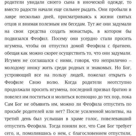
родители увидали своего сына в иноческой одежде, то
вместо радости начали еще сильнее рыдать. Они пробыли в
лавре несколько дней, присматриваясь к жизни святых
отцов и внимая полезным им беседам. Тут же они задумали
на свои средства создать монастырь, в котором бы
подвизался Феофил. Посему они усердно стали просить
игумена, чтобы он отпустил домой Феофила с братиею,
обещая как можно скорее осуществить то, что они задумали.
Игумен не соглашался с ними, говоря, что неприлично –
молодому иноку жить среди родных и знакомых. Но Бог,
устрояющий все на пользу людей, пожелал открыть о
Феофиле Свою волю. Когда родители неотступно
продолжали просить игумена, последний призвал братию и
повелел им поститься и молиться всенощно до тех пор, пока
Сам Бог не объявить им, можно ли Феофила отпустить по
просьбе родителей или нет? После усиленной молитвы, на
третий день был услышан в храме голос, повелевавший
отпустить Феофила. Тогда поняли все, что Сам Бог требует
сего, и, помолившись о нем, с благословением отпустили,