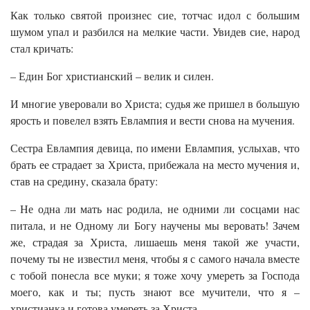
Как только святой произнес сие, тотчас идол с большим
шумом упал и разбился на мелкие части. Увидев сие, народ
стал кричать:
– Един Бог христианский – велик и силен.
И многие уверовали во Христа; судья же пришел в большую
ярость и повелел взять Евлампия и вести снова на мучения.
Сестра Евлампия девица, по имени Евлампия, услыхав, что
брать ее страдает за Христа, прибежала на место мучения и,
став на средину, сказала брату:
– Не одна ли мать нас родила, не одними ли сосцами нас
питала, и не Одному ли Богу научены мы веровать! Зачем
же, страдая за Христа, лишаешь меня такой же участи,
почему ты не известил меня, чтобы я с самого начала вместе
с тобой понесла все муки; я тоже хочу умереть за Господа
моего, как и ты; пусть знают все мучители, что я –
христианка и готова умереть за Христа.