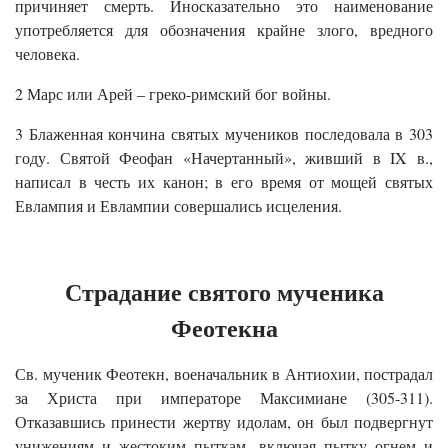
причиняет смерть. Иносказательно это наименование
употребляется для обозначения крайне злого, вредного
человека.
2 Марс или Арей – греко-римский бог войны.
3 Блаженная кончина святых мучеников последовала в 303
году. Святой Феофан «Начертанный», живший в IX в.,
написал в честь их канон; в его время от мощей святых
Евлампия и Евлампии совершались исцеления.
Страдание святого мученика
Феотекна
Св. мученик Феотекн, военачальник в Антиохии, пострадал
за Христа при императоре Максимиане (305-311).
Отказавшись принести жертву идолам, он был подвергнут
унижениям и жестоким пыткам, включая пытку огнем и