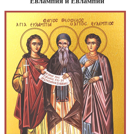
Евлампия и Евлампии