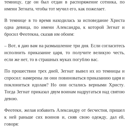
темницу, где он был отдан в распоряжение сотника, по
имени Зегната, чтобы тот мучил его, как пожелает.
В темнице в то время находилась за исповедание Христа
одна девица, по имени Александра, к которой Зегнат и
бросил Феотекна, сказав им обоим:
– Вот, я даю вам на размышление три дня. Если согласитесь
исполнить приказание царя, то получите великую честь,
если же нет, то в страшных муках погублю вас.
По прошествии трех дней, Зегнат вывел их из темницы и
спросил: намерены ли они повиноваться приказанию царя и
поклониться идолам? Но они остались верными Христу.
Тогда Зегнат приказал двум воинам надругаться над святою
девою.
Феотекн, желая избавить Александру от бесчестия, пришел
к ней раньше сих воинов и, сняв свою одежду, дал ей,
говоря: